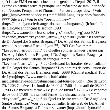
spécialiste FMH en médecine interne générale. Depuis 2017, il
exerce en cabinet privé et pratique une médecine de famille fondée
sur l’écoute, l’empathie et l’humain. [*arrow\_drop\_down*Voir
plus](https://www.onedoc.ch) * * * #### Langues parlées français
#### Site web [Voir le site *open\_in\_new*]
(https://tourdelyon.ch/dr-angel-dos-santos-braganca/) ![Icône bulle
de dialogue annonçant la section FAQ]
(https://www.onedoc.ch/assets/images/icons/faq.svg) ### FAQ
*expand\_more* *keyboard\_arrow\_right* ## Quelle est l'adresse
de Dr. Angel dos Santos Bragança? Dr. Angel dos Santos Bragança
reçoit des patients à Rue de Lyon 75, 1203 Genève. * * *
*keyboard\_arrow\_right* ## Quelles sont les langues parlées par
Dr. Angel dos Santos Bragança? Dr. Angel dos Santos Bragança
propose des consultations en français. * * *
*keyboard\_arrow\_right* ## Quels sont les horaires de consultation
de Dr. Angel dos Santos Bragança? Les horaires de consultation de
Dr. Angel dos Santos Bragança sont: - #### [Cabinet médical Tour
de Lyon](https://www.onedoc.ch/fr/cabinet-
medical/geneve/ebdim/cabinet-medical-tour-de-lyon) : Rue de Lyon
75, 1203 Genève - Le lundi de 08:00 à 17:00 - Le mardi de 08:00 à
17:00 - Le mercredi fermé - Le jeudi de 08:00 à 17:00 - Le vendredi
de 08:00 à 17:00 - Le samedi fermé - Le dimanche fermé * * *
*keyboard\_arrow\_right* ## Quel est le site web de Dr. Angel dos
Santos Bragança? Vous pouvez consulter le site web de Dr. Angel
dos Santos Bragança à l'adresse suivante: [https://tourdelyon.ch/dr-