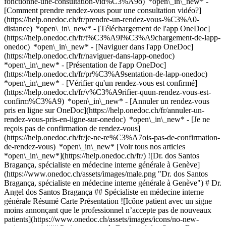
fonctionne-une-consultation-vid%C3%A9o) *open\_in\_new* -
[Comment prendre rendez-vous pour une consultation vidéo?]
(https://help.onedoc.ch/fr/prendre-un-rendez-vous-%C3%A0-
distance) *open\_in\_new*
- [Téléchargement de l'app OneDoc]
(https://help.onedoc.ch/fr/t%C3%A9l%C3%A9chargement-de-lapp-
onedoc) *open\_in\_new* - [Naviguer dans l'app OneDoc]
(https://help.onedoc.ch/fr/naviguer-dans-lapp-onedoc)
*open\_in\_new* - [Présentation de l'app OneDoc]
(https://help.onedoc.ch/fr/pr%C3%A9sentation-de-lapp-onedoc)
*open\_in\_new*
- [Vérifier qu'un rendez-vous est confirmé]
(https://help.onedoc.ch/fr/v%C3%A9rifier-quun-rendez-vous-est-
confirm%C3%A9) *open\_in\_new* - [Annuler un rendez-vous
pris en ligne sur OneDoc](https://help.onedoc.ch/fr/annuler-un-
rendez-vous-pris-en-ligne-sur-onedoc) *open\_in\_new* - [Je ne
reçois pas de confirmation de rendez-vous]
(https://help.onedoc.ch/fr/je-ne-re%C3%A7ois-pas-de-confirmation-
de-rendez-vous) *open\_in\_new* [Voir tous nos articles
*open\_in\_new*](https://help.onedoc.ch/fr/) ![Dr. dos Santos
Bragança, spécialiste en médecine interne générale à Genève]
(https://www.onedoc.ch/assets/images/male.png "Dr. dos Santos
Bragança, spécialiste en médecine interne générale à Genève") # Dr.
Angel dos Santos Bragança ## Spécialiste en médecine interne
générale Résumé Carte Présentation ![Icône patient avec un signe
moins annonçant que le professionnel n’accepte pas de nouveaux
patients](https://www.onedoc.ch/assets/images/icons/no-new-