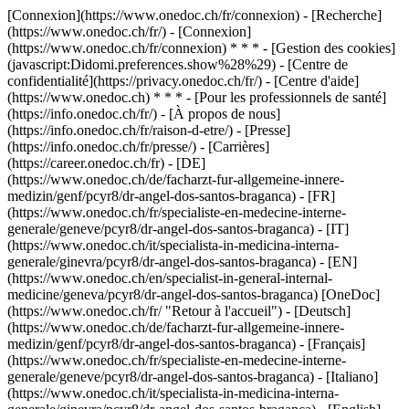
[Connexion](https://www.onedoc.ch/fr/connexion) - [Recherche]
(https://www.onedoc.ch/fr/) - [Connexion]
(https://www.onedoc.ch/fr/connexion) * * * - [Gestion des cookies]
(javascript:Didomi.preferences.show%28%29) - [Centre de
confidentialité](https://privacy.onedoc.ch/fr/) - [Centre d'aide]
(https://www.onedoc.ch) * * * - [Pour les professionnels de santé]
(https://info.onedoc.ch/fr/) - [À propos de nous]
(https://info.onedoc.ch/fr/raison-d-etre/) - [Presse]
(https://info.onedoc.ch/fr/presse/) - [Carrières]
(https://career.onedoc.ch/fr)
- [DE]
(https://www.onedoc.ch/de/facharzt-fur-allgemeine-innere-
medizin/genf/pcyr8/dr-angel-dos-santos-braganca) - [FR]
(https://www.onedoc.ch/fr/specialiste-en-medecine-interne-
generale/geneve/pcyr8/dr-angel-dos-santos-braganca) - [IT]
(https://www.onedoc.ch/it/specialista-in-medicina-interna-
generale/ginevra/pcyr8/dr-angel-dos-santos-braganca) - [EN]
(https://www.onedoc.ch/en/specialist-in-general-internal-
medicine/geneva/pcyr8/dr-angel-dos-santos-braganca) [OneDoc]
(https://www.onedoc.ch/fr/ "Retour à l'accueil") - [Deutsch]
(https://www.onedoc.ch/de/facharzt-fur-allgemeine-innere-
medizin/genf/pcyr8/dr-angel-dos-santos-braganca) - [Français]
(https://www.onedoc.ch/fr/specialiste-en-medecine-interne-
generale/geneve/pcyr8/dr-angel-dos-santos-braganca) - [Italiano]
(https://www.onedoc.ch/it/specialista-in-medicina-interna-