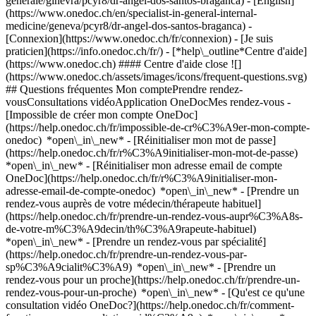
generale/ginevra/pcyr8/dr-angel-dos-santos-braganca) - [English]
(https://www.onedoc.ch/en/specialist-in-general-internal-
medicine/geneva/pcyr8/dr-angel-dos-santos-braganca)
-
[Connexion](https://www.onedoc.ch/fr/connexion) - [Je suis
praticien](https://info.onedoc.ch/fr/)
- [*help\_outline*Centre d'aide]
(https://www.onedoc.ch) #### Centre d'aide close ![]
(https://www.onedoc.ch/assets/images/icons/frequent-questions.svg)
## Questions fréquentes Mon comptePrendre rendez-
vousConsultations vidéoApplication OneDocMes rendez-vous -
[Impossible de créer mon compte OneDoc]
(https://help.onedoc.ch/fr/impossible-de-cr%C3%A9er-mon-compte-
onedoc) *open\_in\_new* - [Réinitialiser mon mot de passe]
(https://help.onedoc.ch/fr/r%C3%A9initialiser-mon-mot-de-passe)
*open\_in\_new* - [Réinitialiser mon adresse email de compte
OneDoc](https://help.onedoc.ch/fr/r%C3%A9initialiser-mon-
adresse-email-de-compte-onedoc) *open\_in\_new*
- [Prendre un
rendez-vous auprès de votre médecin/thérapeute habituel]
(https://help.onedoc.ch/fr/prendre-un-rendez-vous-aupr%C3%A8s-
de-votre-m%C3%A9decin/th%C3%A9rapeute-habituel)
*open\_in\_new* - [Prendre un rendez-vous par spécialité]
(https://help.onedoc.ch/fr/prendre-un-rendez-vous-par-
sp%C3%A9cialit%C3%A9) *open\_in\_new* - [Prendre un
rendez-vous pour un proche](https://help.onedoc.ch/fr/prendre-un-
rendez-vous-pour-un-proche) *open\_in\_new*
- [Qu'est ce qu'une
consultation vidéo OneDoc?](https://help.onedoc.ch/fr/comment-