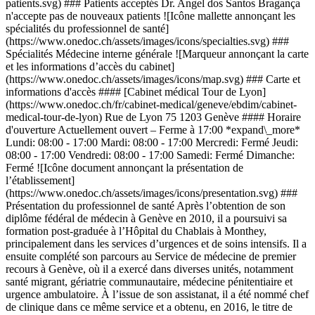
patients.svg) ### Patients acceptés Dr. Angel dos Santos Bragança
n'accepte pas de nouveaux patients ![Icône mallette annonçant les
spécialités du professionnel de santé]
(https://www.onedoc.ch/assets/images/icons/specialties.svg) ###
Spécialités Médecine interne générale ![Marqueur annonçant la carte
et les informations d’accès du cabinet]
(https://www.onedoc.ch/assets/images/icons/map.svg) ### Carte et
informations d'accès #### [Cabinet médical Tour de Lyon]
(https://www.onedoc.ch/fr/cabinet-medical/geneve/ebdim/cabinet-
medical-tour-de-lyon) Rue de Lyon 75 1203 Genève #### Horaire
d'ouverture Actuellement ouvert – Ferme à 17:00 *expand\_more*
Lundi: 08:00 - 17:00 Mardi: 08:00 - 17:00 Mercredi: Fermé Jeudi:
08:00 - 17:00 Vendredi: 08:00 - 17:00 Samedi: Fermé Dimanche:
Fermé ![Icône document annonçant la présentation de
l’établissement]
(https://www.onedoc.ch/assets/images/icons/presentation.svg) ###
Présentation du professionnel de santé Après l’obtention de son
diplôme fédéral de médecin à Genève en 2010, il a poursuivi sa
formation post-graduée à l’Hôpital du Chablais à Monthey,
principalement dans les services d’urgences et de soins intensifs. Il a
ensuite complété son parcours au Service de médecine de premier
recours à Genève, où il a exercé dans diverses unités, notamment
santé migrant, gériatrie communautaire, médecine pénitentiaire et
urgence ambulatoire. À l’issue de son assistanat, il a été nommé chef
de clinique dans ce même service et a obtenu, en 2016, le titre de