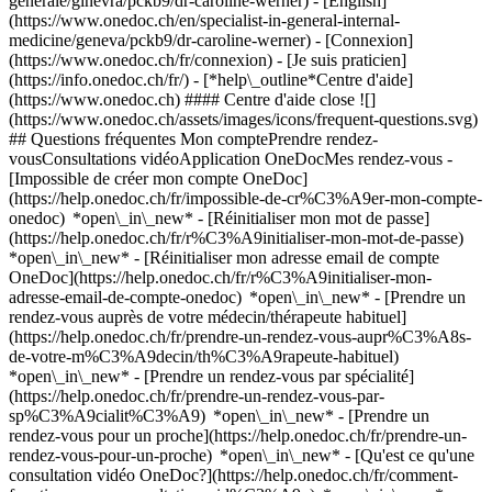
generale/ginevra/pckb9/dr-caroline-werner) - [English]
(https://www.onedoc.ch/en/specialist-in-general-internal-
medicine/geneva/pckb9/dr-caroline-werner)
- [Connexion]
(https://www.onedoc.ch/fr/connexion) - [Je suis praticien]
(https://info.onedoc.ch/fr/)
- [*help\_outline*Centre d'aide]
(https://www.onedoc.ch) #### Centre d'aide close ![]
(https://www.onedoc.ch/assets/images/icons/frequent-questions.svg)
## Questions fréquentes Mon comptePrendre rendez-
vousConsultations vidéoApplication OneDocMes rendez-vous -
[Impossible de créer mon compte OneDoc]
(https://help.onedoc.ch/fr/impossible-de-cr%C3%A9er-mon-compte-
onedoc) *open\_in\_new* - [Réinitialiser mon mot de passe]
(https://help.onedoc.ch/fr/r%C3%A9initialiser-mon-mot-de-passe)
*open\_in\_new* - [Réinitialiser mon adresse email de compte
OneDoc](https://help.onedoc.ch/fr/r%C3%A9initialiser-mon-
adresse-email-de-compte-onedoc) *open\_in\_new*
- [Prendre un
rendez-vous auprès de votre médecin/thérapeute habituel]
(https://help.onedoc.ch/fr/prendre-un-rendez-vous-aupr%C3%A8s-
de-votre-m%C3%A9decin/th%C3%A9rapeute-habituel)
*open\_in\_new* - [Prendre un rendez-vous par spécialité]
(https://help.onedoc.ch/fr/prendre-un-rendez-vous-par-
sp%C3%A9cialit%C3%A9) *open\_in\_new* - [Prendre un
rendez-vous pour un proche](https://help.onedoc.ch/fr/prendre-un-
rendez-vous-pour-un-proche) *open\_in\_new*
- [Qu'est ce qu'une
consultation vidéo OneDoc?](https://help.onedoc.ch/fr/comment-