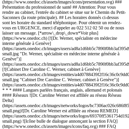
(https://www.onedoc.ch/assets/images/icons/presentation.svg) ###
Présentation du professionnel de santé ## Attention: Pour vous
rendre au cabinet, l'entrée du cabinet se situe sur le Chemin du Petit-
Saconnex (la route principale). ## Les horaires donnés ci-dessus
sont les horaire du standard téléphonique. Pour obtenir un rendez-
vous en URGENCE, merci d'appeler au 022 512 02 50 ou de nous
laisser un message. [*arrow\_drop\_down*Voir plus]
(https://www.onedoc.ch) [![Dr. Werner, spécialiste en médecine
interne générale à Genève]
(https://assets.onedoc.ch/images/users/ad8a1d6bb5c7890f0bb3af3
small.jpg "Dr. Werner, spécialiste en médecine interne générale à
Genève")]
(https://assets.onedoc.ch/images/users/ad8a1d6bb5c7890f0bb3af39
[![Cabinet Dre Caroline C. Werner, cabinet à Genève]
(https://assets.onedoc.ch/images/entities/a4d0788439f2f16c36c0c9
small.jpg "Cabinet Dre Caroline C. Werner, cabinet à Genève")]
(https://assets.onedoc.ch/images/entities/a4d0788439f2f16c36c0c9
* * * #### Langues parlées français, anglais, allemand et polonais
#### Réseaux ![Dr. Caroline Werner est affiliée au réseau Réseau
Delta]
(https://assets.onedoc.ch/images/networks/logos/bc7306ac026c68
small.png)![Dr. Caroline Werner est affiliée au réseau REMED]
(https://assets.onedoc.ch/images/networks/logos/69370ff5361754
small.png) ![Icône bulle de dialogue annonçant la section FAQ]
(https://www.onedoc.ch/assets/images/icons/faq.svg) ### FAQ