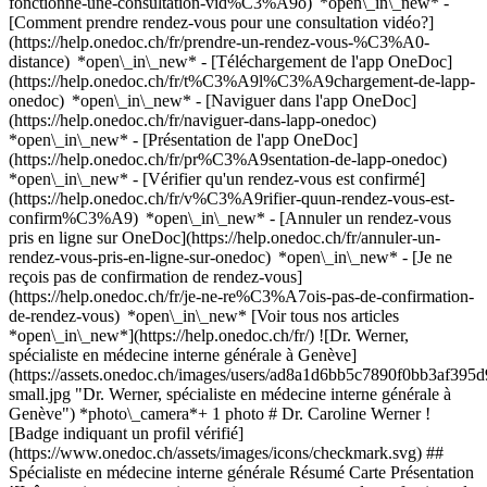
fonctionne-une-consultation-vid%C3%A9o) *open\_in\_new* -
[Comment prendre rendez-vous pour une consultation vidéo?]
(https://help.onedoc.ch/fr/prendre-un-rendez-vous-%C3%A0-
distance) *open\_in\_new*
- [Téléchargement de l'app OneDoc]
(https://help.onedoc.ch/fr/t%C3%A9l%C3%A9chargement-de-lapp-
onedoc) *open\_in\_new* - [Naviguer dans l'app OneDoc]
(https://help.onedoc.ch/fr/naviguer-dans-lapp-onedoc)
*open\_in\_new* - [Présentation de l'app OneDoc]
(https://help.onedoc.ch/fr/pr%C3%A9sentation-de-lapp-onedoc)
*open\_in\_new*
- [Vérifier qu'un rendez-vous est confirmé]
(https://help.onedoc.ch/fr/v%C3%A9rifier-quun-rendez-vous-est-
confirm%C3%A9) *open\_in\_new* - [Annuler un rendez-vous
pris en ligne sur OneDoc](https://help.onedoc.ch/fr/annuler-un-
rendez-vous-pris-en-ligne-sur-onedoc) *open\_in\_new* - [Je ne
reçois pas de confirmation de rendez-vous]
(https://help.onedoc.ch/fr/je-ne-re%C3%A7ois-pas-de-confirmation-
de-rendez-vous) *open\_in\_new* [Voir tous nos articles
*open\_in\_new*](https://help.onedoc.ch/fr/) ![Dr. Werner,
spécialiste en médecine interne générale à Genève]
(https://assets.onedoc.ch/images/users/ad8a1d6bb5c7890f0bb3af3
small.jpg "Dr. Werner, spécialiste en médecine interne générale à
Genève") *photo\_camera*+ 1 photo # Dr. Caroline Werner !
[Badge indiquant un profil vérifié]
(https://www.onedoc.ch/assets/images/icons/checkmark.svg) ##
Spécialiste en médecine interne générale Résumé Carte Présentation