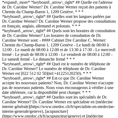
*expand\_more* *keyboard\_arrow\_right* ## Quelle est l'adresse
de Dr. Caroline Werner? Dr. Caroline Werner reçoit des patients à
Chemin du Champ-Baron 1, 1209 Genève. * * *
*keyboard\_arrow\_right* ## Quelles sont les langues parlées par
Dr. Caroline Werner? Dr. Caroline Werner propose des consultations
en français, anglais, allemand et polonais. * * *
*keyboard\_arrow\_right* ## Quels sont les horaires de consultation
de Dr. Caroline Werner? Les horaires de consultation de Dr.
Caroline Werner sont: - #### Cabinet Dre Caroline C. Werner:
Chemin du Champ-Baron 1, 1209 Genève - Le lundi de 08:00 à
12:00 - Le mardi de 08:00 à 12:00 et de 13:30 à 17:30 - Le mercredi
fermé - Le jeudi de 08:00 à 12:00 - Le vendredi de 08:00 à 12:00 -
Le samedi fermé - Le dimanche fermé * * *
*keyboard\_arrow\_right* ## Quel est le numéro de téléphone de
Dr. Caroline Werner? Le numéro de téléphone de Dr. Caroline
Werner est [022 512 02 50](tel:+41225120250). * * *
*keyboard\_arrow\_right* ## Est-ce que Dr. Caroline Werner
accepte les nouveaux patients? Non, Dr. Caroline Werner n'accepte
pas de nouveaux patients. Nous vous encourageons à vérifier à une
date ultérieure, car la disponibilité peut changer. * * *
*keyboard\_arrow\_right* ## Quelles sont les spécialités de Dr.
Caroline Werner? Dr. Caroline Werner est spécialiste en [médecine
interne générale](https://www.onedoc.ch/fr/specialiste-en-medecine-
interne-generale/geneve), [acupuncture]
(https://www.onedoc.ch/fr/acupuncteur/geneve) et [médecine