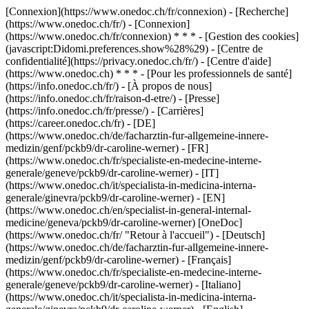
[Connexion](https://www.onedoc.ch/fr/connexion) - [Recherche]
(https://www.onedoc.ch/fr/) - [Connexion]
(https://www.onedoc.ch/fr/connexion) * * * - [Gestion des cookies]
(javascript:Didomi.preferences.show%28%29) - [Centre de
confidentialité](https://privacy.onedoc.ch/fr/) - [Centre d'aide]
(https://www.onedoc.ch) * * * - [Pour les professionnels de santé]
(https://info.onedoc.ch/fr/) - [À propos de nous]
(https://info.onedoc.ch/fr/raison-d-etre/) - [Presse]
(https://info.onedoc.ch/fr/presse/) - [Carrières]
(https://career.onedoc.ch/fr)
- [DE]
(https://www.onedoc.ch/de/facharztin-fur-allgemeine-innere-
medizin/genf/pckb9/dr-caroline-werner) - [FR]
(https://www.onedoc.ch/fr/specialiste-en-medecine-interne-
generale/geneve/pckb9/dr-caroline-werner) - [IT]
(https://www.onedoc.ch/it/specialista-in-medicina-interna-
generale/ginevra/pckb9/dr-caroline-werner) - [EN]
(https://www.onedoc.ch/en/specialist-in-general-internal-
medicine/geneva/pckb9/dr-caroline-werner) [OneDoc]
(https://www.onedoc.ch/fr/ "Retour à l'accueil") - [Deutsch]
(https://www.onedoc.ch/de/facharztin-fur-allgemeine-innere-
medizin/genf/pckb9/dr-caroline-werner) - [Français]
(https://www.onedoc.ch/fr/specialiste-en-medecine-interne-
generale/geneve/pckb9/dr-caroline-werner) - [Italiano]
(https://www.onedoc.ch/it/specialista-in-medicina-interna-