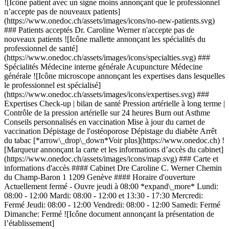
![Icône patient avec un signe moins annonçant que le professionnel
n’accepte pas de nouveaux patients]
(https://www.onedoc.ch/assets/images/icons/no-new-patients.svg)
### Patients acceptés Dr. Caroline Werner n'accepte pas de
nouveaux patients ![Icône mallette annonçant les spécialités du
professionnel de santé]
(https://www.onedoc.ch/assets/images/icons/specialties.svg) ###
Spécialités Médecine interne générale Acupuncture Médecine
générale ![Icône microscope annonçant les expertises dans lesquelles
le professionnel est spécialisé]
(https://www.onedoc.ch/assets/images/icons/expertises.svg) ###
Expertises Check-up | bilan de santé Pression artérielle à long terme |
Contrôle de la pression artérielle sur 24 heures Burn out Asthme
Conseils personnalisés en vaccination Mise à jour du carnet de
vaccination Dépistage de l'ostéoporose Dépistage du diabète Arrêt
du tabac [*arrow\_drop\_down*Voir plus](https://www.onedoc.ch) !
[Marqueur annonçant la carte et les informations d’accès du cabinet]
(https://www.onedoc.ch/assets/images/icons/map.svg) ### Carte et
informations d'accès #### Cabinet Dre Caroline C. Werner Chemin
du Champ-Baron 1 1209 Genève #### Horaire d'ouverture
Actuellement fermé - Ouvre jeudi à 08:00 *expand\_more* Lundi:
08:00 - 12:00 Mardi: 08:00 - 12:00 et 13:30 - 17:30 Mercredi:
Fermé Jeudi: 08:00 - 12:00 Vendredi: 08:00 - 12:00 Samedi: Fermé
Dimanche: Fermé ![Icône document annonçant la présentation de
l’établissement]