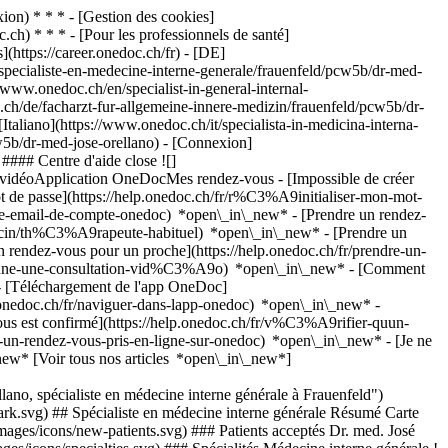
on) * * * - [Gestion des cookies]
ch) * * * - [Pour les professionnels de santé]
s](https://career.onedoc.ch/fr)
- [DE]
specialiste-en-medecine-interne-generale/frauenfeld/pcw5b/dr-med-
/www.onedoc.ch/en/specialist-in-general-internal-
ch/de/facharzt-fur-allgemeine-innere-medizin/frauenfeld/pcw5b/dr-
Italiano](https://www.onedoc.ch/it/specialista-in-medicina-interna-
cw5b/dr-med-jose-orellano)
- [Connexion]
#### Centre d'aide close ![]
s vidéoApplication OneDocMes rendez-vous - [Impossible de créer
de passe](https://help.onedoc.ch/fr/r%C3%A9initialiser-mon-mot-
esse-email-de-compte-onedoc) *open\_in\_new*
- [Prendre un rendez-
ecin/th%C3%A9rapeute-habituel) *open\_in\_new* - [Prendre un
rendez-vous pour un proche](https://help.onedoc.ch/fr/prendre-un-
ctionne-une-consultation-vid%C3%A9o) *open\_in\_new* - [Comment
- [Téléchargement de l'app OneDoc]
nedoc.ch/fr/naviguer-dans-lapp-onedoc) *open\_in\_new* -
vous est confirmé](https://help.onedoc.ch/fr/v%C3%A9rifier-quun-
un-rendez-vous-pris-en-ligne-sur-onedoc) *open\_in\_new* - [Je ne
new* [Voir tous nos articles *open\_in\_new*]
, spécialiste en médecine interne générale à Frauenfeld")
ark.svg) ## Spécialiste en médecine interne générale Résumé Carte
mages/icons/new-patients.svg) ### Patients acceptés Dr. med. José