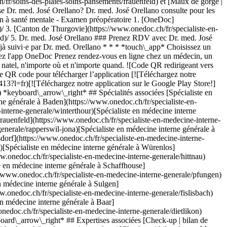
ch/fr/soins-des-plaies-soins-pansements/frauenfeld) et [Maux de gorge |
 Dr. med. José Orellano? Dr. med. José Orellano consulte pour les
ion à santé mentale - Examen préopératoire
1. [OneDoc](https://www.onedoc.ch/fr/)/ 2. [Spécialiste en médecine interne générale](https://www.onedoc.ch/fr/specialiste-en-medecine-interne-generale)/ 3. [Canton de Thurgovie](https://www.onedoc.ch/fr/specialiste-en-medecine-interne-generale/canton-de-thurgovie)/ 4. [Frauenfeld](https://www.onedoc.ch/fr/specialiste-en-medecine-interne-generale/frauenfeld)/ 5. Dr. med. José Orellano ### Prenez RDV avec Dr. med. José Orellano Renseignez les informations suivantes 1 Première consultation? Ceci est ma première consultation avec Dr. med. Orellano Je suis déjà suivi·e par Dr. med. Orellano * * * *touch\_app* Choisissez un créneau horaire *chevron\_left* jeu. 06 août *chevron\_right* Voir plus de rendez-vous Créneau horaire Prendre rendez-vous ### Téléchargez l'app OneDoc Prenez rendez-vous en ligne chez un médecin, un dentiste ou un thérapeute proche de vous en Suisse. L'application OneDoc vous permet de gérer tous vos rendez-vous médicaux depuis votre natel, n'importe où et n'importe quand. ![Code QR redirigeant vers l’App Store ou Google Play pour télécharger l’app OneDoc Patients](https://www.onedoc.ch/assets/images/download-app-qr.jpeg) Scannez le QR code pour télécharger l’application [![Téléchargez notre application sur l'App Store!](https://www.onedoc.ch/assets/images/app-store-badge-fr.svg)](https://apps.apple.com/ch/app/onedoc/id1592376413?l=fr)[![Téléchargez notre application sur le Google Play Store!](https://www.onedoc.ch/assets/images/google-play-badge-fr.png)](https://play.google.com/store/apps/details?id=ch.onedoc.patient&hl=fr-CH) *keyboard\_arrow\_right* ## Spécialités associées [Spécialiste en médecine interne générale à Zurich](https://www.onedoc.ch/fr/specialiste-en-medecine-interne-generale/zurich)[Spécialiste en médecine interne générale à Baden](https://www.onedoc.ch/fr/specialiste-en-medecine-interne-generale/baden)[Spécialiste en médecine interne générale à Winterthour](https://www.onedoc.ch/fr/specialiste-en-medecine-interne-generale/winterthour)[Spécialiste en médecine interne générale à Berikon](https://www.onedoc.ch/fr/specialiste-en-medecine-interne-generale/berikon)[Spécialiste en médecine interne générale à Frauenfeld](https://www.onedoc.ch/fr/specialiste-en-medecine-interne-generale/frauenfeld)[Spécialiste en médecine interne générale à Rapperswil-Jona](https://www.onedoc.ch/fr/specialiste-en-medecine-interne-generale/rapperswil-jona)[Spécialiste en médecine interne générale à Feuerthalen](https://www.onedoc.ch/fr/specialiste-en-medecine-interne-generale/feuerthalen)[Spécialiste en médecine interne générale à Dielsdorf](https://www.onedoc.ch/fr/specialiste-en-medecine-interne-generale/dielsdorf)[Spécialiste en médecine interne générale à Uster](https://www.onedoc.ch/fr/specialiste-en-medecine-interne-generale/uster)[Spécialiste en médecine interne générale à Würenlos](https://www.onedoc.ch/fr/specialiste-en-medecine-interne-generale/wurenlos)[Spécialiste en médecine interne générale à Hittnau](https://www.onedoc.ch/fr/specialiste-en-medecine-interne-generale/hittnau)[Spécialiste en médecine interne générale à Zollikon](https://www.onedoc.ch/fr/specialiste-en-medecine-interne-generale/zollikon)[Spécialiste en médecine interne générale à Schaffhouse](https://www.onedoc.ch/fr/specialiste-en-medecine-interne-generale/schaffhouse)[Spécialiste en médecine interne générale à Pfungen](https://www.onedoc.ch/fr/specialiste-en-medecine-interne-generale/pfungen)[Spécialiste en médecine interne générale à Bülach](https://www.onedoc.ch/fr/specialiste-en-medecine-interne-generale/bulach)[Spécialiste en médecine interne générale à Sulgen](https://www.onedoc.ch/fr/specialiste-en-medecine-interne-generale/sulgen)[Spécialiste en médecine interne générale à Fislisbach](https://www.onedoc.ch/fr/specialiste-en-medecine-interne-generale/fislisbach)[Spécialiste en médecine interne générale à Uitikon](https://www.onedoc.ch/fr/specialiste-en-medecine-interne-generale/uitikon)[Spécialiste en médecine interne générale à Baar](https://www.onedoc.ch/fr/specialiste-en-medecine-interne-generale/baar)[Spécialiste en médecine interne générale à Dietlikon](https://www.onedoc.ch/fr/specialiste-en-medecine-interne-generale/dietlikon)[Spécialiste en médecine interne générale à Dübendorf](https://www.onedoc.ch/fr/specialiste-en-medecine-interne-generale/dubendorf) *keyboard\_arrow\_right* ## Expertises associées [Check-up | bilan de santé à Zurich](https://www.onedoc.ch/fr/check-up-bilan-de-sante/zurich)[Check-up | bilan de santé à Winterthour](https://www.onedoc.ch/fr/check-up-bilan-de-sante/winterthour)[Check-up | bilan de santé à Frauenfeld](https://www.onedoc.ch/fr/check-up-bilan-de-sante/frauenfeld)[Check-up | bilan de santé à Baden](https://www.onedoc.ch/fr/check-up-bilan-de-sante/baden)[Check-up | bilan de santé à Berikon](https://www.onedoc.ch/fr/check-up-bilan-de-sante/berikon)[Check-up | bilan de santé à Rapperswil-Jona](https://www.onedoc.ch/fr/check-up-bilan-de-sante/rapperswil-jona)[Check-up | bilan de santé à Dübendorf](https://www.onedoc.ch/fr/check-up-bilan-de-sante/dubendorf)[Check-up | bilan de santé à Uster](https://www.onedoc.ch/fr/check-up-bilan-de-sante/uster)[Check-up | bilan de santé à Müllheim](https://www.onedoc.ch/fr/check-up-bilan-de-sante/mullheim)[Check-up | bilan de santé à Feuerthalen](https://www.onedoc.ch/fr/check-up-bilan-de-sante/feuerthalen)[Check-up | bilan de santé à Kloten](https://www.onedoc.ch/fr/check-up-bilan-de-sante/kloten)[Check-up | bilan de santé à Abtwil SG](https://www.onedoc.ch/fr/check-up-bilan-de-sante/abtwil?state=SG)[Check-up | bilan de santé à Affoltern am Albis](https://www.onedoc.ch/fr/check-up-bilan-de-sante/affoltern-am-albis)[Check-up | bilan de santé à Obfelden](https://www.onedoc.ch/fr/check-up-bilan-de-sante/obfelden)[Check-up | bilan de santé à Stäfa](https://www.onedoc.ch/fr/check-up-bilan-de-sante/stafa)[Check-up | bilan de santé à Kreuzlingen](https://www.onedoc.ch/fr/check-up-bilan-de-sante/kreuzlingen)[Check-up | bilan de santé à Würenlos](https://www.onedoc.ch/fr/check-up-bilan-de-sante/wurenlos)[Check-up | bilan de santé à Dielsdorf](https://www.onedoc.ch/fr/check-up-bilan-de-sante/dielsdorf)[Check-up | bilan de santé à Hittnau](https://www.onedoc.ch/fr/check-up-bilan-de-sante/hittnau)[Check-up | bilan de santé à Sulgen](https://www.onedoc.ch/fr/check-up-bilan-de-sante/sulgen)[Check-up | bilan de santé à Matzingen](https://www.onedoc.ch/fr/check-up-bilan-de-sante/matzingen) *keyboard\_arrow\_right* ## Recherches fréquentes [Spécialiste en médecine interne générale à Zurich](https://www.onedoc.ch/fr/specialiste-en-medecine-interne-generale/zurich)[Gynécologue obstétricien à Zurich](https://www.onedoc.ch/fr/gynecologue-obstetricien/zurich)[Ophtalmologue à Zurich](https://www.onedoc.ch/fr/ophtalmologue/zurich)[Masseur classique à Zurich](https://www.onedoc.ch/fr/masseur-classique/zurich)[Physiothérapeute à Zurich](https://www.onedoc.ch/fr/physiotherapeute/zurich)[Médecin généraliste à Zurich](https://www.onedoc.ch/fr/medecin-generaliste/zurich)[Dermatologue à Zurich](https://www.onedoc.ch/fr/dermatologue/zurich)[Spécialiste en médecine esthétique à Zurich](https://www.onedoc.ch/fr/specialiste-en-medecine-esthetique/zurich)[Centre de vaccination à Zurich](https://www.onedoc.ch/fr/centre-de-vaccination/zurich)[Réflexologue à Zurich](https://www.onedoc.ch/fr/reflexologue/zurich)[Physiothérapeute à Winterthour](https://www.onedoc.ch/fr/physiotherapeute/winterthour)[Masseur médical à Zurich](https://www.onedoc.ch/fr/masseur-medical/zurich)[Ostéopathe à Zurich](https://www.onedoc.ch/fr/osteopathe/zurich)[Gastro-entérologue à Zurich](https://www.onedoc.ch/fr/gastro-enterologue/zurich)[Médecin généraliste à Winterthour](https://www.onedoc.ch/fr/medecin-generaliste/winterthour)[Neurologue à Zurich](https://www.onedoc.ch/fr/neurologue/zurich)[Médecin-dentiste à Zurich](https://www.onedoc.ch/fr/medecin-dentiste/zurich)[Naturopathe MCO/TEN à Zurich](https://www.onedoc.ch/fr/naturopathe-mco-ten/zurich)[Prestations de santé en pharmacie à Zurich](https://www.onedoc.ch/fr/prestations-de-sante-en-pharmacie/zurich)[Cardiologue à Zurich](https://www.onedoc.ch/fr/cardiologue/zurich)[Thérapeute en drainage lymphatique à Zurich](https://www.onedoc.ch/fr/therapeute-en-drainage-lymphatique/zurich) *keyboard\_arrow\_right* ## Annuaire des professionnels de santé suisses [Liste des praticiens](https://www.onedoc.ch/fr/annuaire) [A](https://www.onedoc.ch/fr/annuaire/A) [B](https://www.onedoc.ch/fr/annuaire/B) [C](https://www.onedoc.ch/fr/annuaire/C) [D](https://www.onedoc.ch/fr/annuaire/D) [E](https://www.onedoc.ch/fr/annuaire/E) [F](https://www.onedoc.ch/fr/annuaire/F) [G](https://www.onedoc.ch/fr/annuaire/G) [H](https://www.onedoc.ch/fr/annuaire/H) [I](https://www.onedoc.ch/fr/annuaire/I) [J](https://www.onedoc.ch/fr/annuaire/J) [K](https://www.onedoc.ch/fr/annuaire/K) [L](https://www.onedoc.ch/fr/annuaire/L) [M](https://www.onedoc.ch/fr/annuaire/M) [N](https://www.onedoc.ch/fr/annuaire/N) [O](https://www.onedoc.ch/fr/annuaire/O) [P](https://www.onedoc.ch/fr/annuaire/P) [Q](https://www.onedoc.ch/fr/annuaire/Q) [R](https://www.onedoc.ch/fr/annuaire/R) [S](https://www.onedoc.ch/fr/annuaire/S) [T](https://www.onedoc.ch/fr/annuaire/T) [U](https://www.onedoc.ch/fr/annuaire/U) [V](https://www.onedoc.ch/fr/annuaire/V) [W](https://www.onedoc.ch/fr/annuaire/W) [X](https://www.onedoc.ch/fr/annuaire/X) [Y](https://www.onedoc.ch/fr/annuaire/Y) [Z](https://www.onedoc.ch/fr/annuaire/Z) ## OneDoc [Pour les professionnels de santé](https://info.onedoc.ch/fr/) [À propos de nous](https://info.onedoc.ch/fr/raison-d-etre/) [Presse](https://info.onedoc.ch/fr/presse/) [Carrières](https://career.onedoc.ch/fr) [Centre de confidentialité](https://privacy.onedoc.ch/fr/) [Gestion des cookies](javascript:Didomi.preferences.show%28%29) [Centre d'aide](https://help.onedoc.ch/fr/) ## Langues [Deutsch](https://www.onedoc.ch/de/facharz