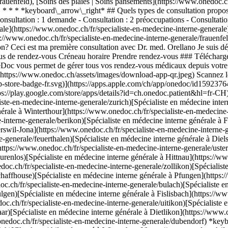
e/frauenfeld), [Soins des plaies | Soins pansements](https://www.onedoc.
* * * *keyboard\_arrow\_right* ## Quels types de consultation propose
Consultation : 1 demande - Consultation : 2 préoccupations - Consultat