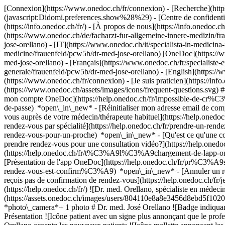
[Connexion](https://www.onedoc.ch/fr/connexion) - [Recherche](https
(javascript:Didomi.preferences.show%28%29) - [Centre de confidentiali
(https://info.onedoc.ch/fr/) - [À propos de nous](https://info.onedoc.ch/
(https://www.onedoc.ch/de/facharzt-fur-allgemeine-innere-medizin/fr
jose-orellano) - [IT](https://www.onedoc.ch/it/specialista-in-medicin
medicine/frauenfeld/pcw5b/dr-med-jose-orellano) [OneDoc](https://ww
med-jose-orellano) - [Français](https://www.onedoc.ch/fr/specialiste-
generale/frauenfeld/pcw5b/dr-med-jose-orellano) - [English](https://
(https://www.onedoc.ch/fr/connexion) - [Je suis praticien](https://info
(https://www.onedoc.ch/assets/images/icons/frequent-questions.svg
mon compte OneDoc](https://help.onedoc.ch/fr/impossible-de-cr%C3
de-passe) *open\_in\_new* - [Réinitialiser mon adresse email de c
vous auprès de votre médecin/thérapeute habituel](https://help.
rendez-vous par spécialité](https://help.onedoc.ch/fr/prendre-un-r
rendez-vous-pour-un-proche) *open\_in\_new*
- [Qu'est ce qu'une
prendre rendez-vous pour une consultation vidéo?](https://help.on
(https://help.onedoc.ch/fr/t%C3%A9l%C3%A9chargement-de-lapp-oned
[Présentation de l'app OneDoc](https://help.onedoc.ch/fr/pr%C3%A
rendez-vous-est-confirm%C3%A9) *open\_in\_new* - [Annuler un rende
reçois pas de confirmation de rendez-vous](https://help.onedoc.ch/
(https://help.onedoc.ch/fr/) ![Dr. med. Orellano, spécialiste en médeci
(https://assets.onedoc.ch/images/users/804110e8a8e3456d8ebd5f1020
*photo\_camera*+ 1 photo # Dr. med. José Orellano ![Badge indiquant
Présentation ![Icône patient avec un signe plus annonçant que le pro