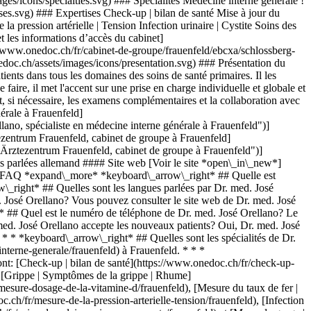
ges/icons/specialties.svg) ### Spécialités Médecine interne générale !
ses.svg) ### Expertises Check-up | bilan de santé Mise à jour du
 pression artérielle | Tension Infection urinaire | Cystite Soins des
les informations d’accès du cabinet]
//www.onedoc.ch/fr/cabinet-de-groupe/frauenfeld/ebcxa/schlossberg-
doc.ch/assets/images/icons/presentation.svg) ### Présentation du
ents dans tous les domaines des soins de santé primaires. Il les
faire, il met l'accent sur une prise en charge individuelle et globale et
t, si nécessaire, les examens complémentaires et la collaboration avec
érale à Frauenfeld]
, spécialiste en médecine interne générale à Frauenfeld")]
ntrum Frauenfeld, cabinet de groupe à Frauenfeld]
rztezentrum Frauenfeld, cabinet de groupe à Frauenfeld")]
parlées allemand #### Site web [Voir le site *open\_in\_new*]
### FAQ *expand\_more* *keyboard\_arrow\_right* ## Quelle est
w\_right* ## Quelles sont les langues parlées par Dr. med. José
. José Orellano? Vous pouvez consulter le site web de Dr. med. José
ght* ## Quel est le numéro de téléphone de Dr. med. José Orellano? Le
ed. José Orellano accepte les nouveaux patients? Oui, Dr. med. José
* * *keyboard\_arrow\_right* ## Quelles sont les spécialités de Dr.
nterne-generale/frauenfeld) à Frauenfeld. * * *
ont: [Check-up | bilan de santé](https://www.onedoc.ch/fr/check-up-
), [Grippe | Symptômes de la grippe | Rhume]
esure-dosage-de-la-vitamine-d/frauenfeld), [Mesure du taux de fer |
c.ch/fr/mesure-de-la-pression-arterielle-tension/frauenfeld), [Infection