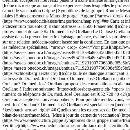
Orellano accepte les nouveaux patients ![Icône mallette annonçant les 
[Icône microscope annonçant les expertises dans lesquelles le profess
carnet de vaccination Grippe | Symptômes de la grippe | Rhume Mesure (
plaies | Soins pansements Maux de gorge | Angine [*arrow\_drop\_dow
(https://www.onedoc.ch/assets/images/icons/map.svg) ### Carte et in
arztezentrum-frauenfeld) Bahnhofstrasse 61 8500 Frauenfeld ![Icône d
professionnel de santé ## Dr. med. José Orellano Le Dr José Orellano e
assiste dans la prévention et le dépistage précoce, évalue les problèmes
sur une relation médecin-patient basée sur la confiance. En tant que p
les médecins spécialistes. [*arrow\_drop\_down*Voir plus](https://ww
(https://assets.onedoc.ch/images/users/804110e8a8e3456d8ebd5f1020
(https://assets.onedoc.ch/images/users/804110e8a8e3456d8ebd5f102
(https://assets.onedoc.ch/images/entities/7119231907706808ef65c5b
(https://assets.onedoc.ch/images/entities/7119231907706808ef65c5b
(https://schlossberg-aerzte.ch/) ![Icône bulle de dialogue annonçan
l'adresse de Dr. med. José Orellano? Dr. med. José Orellano reçoit de
Orellano? Dr. med. José Orellano propose des consultations en allema
Orellano à l'adresse suivante: [https://schlossberg-aerzte.ch/ *open\
numéro de téléphone de Dr. med. José Orellano est [052 728 40 42](t
Orellano accepte les nouveaux patients. Pour prendre rendez-vous, le
med. José Orellano? Dr. med. José Orellano est spécialiste en [médeci
*keyboard\_arrow\_right* ## Quelles sont les expertises de Dr. med. 
bilan-de-sante/frauenfeld), [Mise à jour du carnet de vaccination](ht
(https://www.onedoc.ch/fr/grippe-symptomes-de-la-grippe-rhume/fraue
Ferritine](https://www.onedoc.ch/fr/mesure-du-taux-de-fer-ferritine/fra