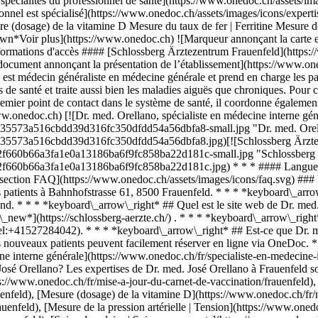
spécialités du professionnel de santé](https://www.onedoc.ch/assets/ima
ionnel est spécialisé](https://www.onedoc.ch/assets/images/icons/experti
dosage) de la vitamine D Mesure du taux de fer | Ferritine Mesure de la
n*Voir plus](https://www.onedoc.ch) ![Marqueur annonçant la carte et 
formations d'accès #### [Schlossberg Ärztezentrum Frauenfeld](https:
ocument annonçant la présentation de l’établissement](https://www.one
st médecin généraliste en médecine générale et prend en charge les pati
 de santé et traite aussi bien les maladies aiguës que chroniques. Pour ce 
remier point de contact dans le système de santé, il coordonne égalemen
w.onedoc.ch) [![Dr. med. Orellano, spécialiste en médecine interne gén
35573a516cbdd39d316fc350dfdd54a56dbfa8-small.jpg "Dr. med. Orellano
035573a516cbdd39d316fc350dfdd54a56dbfa8.jpg)[![Schlossberg Ärzteze
f2f660b66a3fa1e0a13186ba6f9fc858ba22d181c-small.jpg "Schlossberg Ä
f2f660b66a3fa1e0a13186ba6f9fc858ba22d181c.jpg) * * * #### Langues 
t la section FAQ](https://www.onedoc.ch/assets/images/icons/faq.svg) 
s patients à Bahnhofstrasse 61, 8500 Frauenfeld. * * * *keyboard\_arro
nd. * * * *keyboard\_arrow\_right* ## Quel est le site web de Dr. med
_in\_new*](https://schlossberg-aerzte.ch/) . * * * *keyboard\_arrow\_ri
el:+41527284042). * * * *keyboard\_arrow\_right* ## Est-ce que Dr. m
s nouveaux patients peuvent facilement réserver en ligne via OneDoc. * 
ne interne générale](https://www.onedoc.ch/fr/specialiste-en-medecine-i
José Orellano? Les expertises de Dr. med. José Orellano à Frauenfeld s
tps://www.onedoc.ch/fr/mise-a-jour-du-carnet-de-vaccination/frauenfeld
nfeld), [Mesure (dosage) de la vitamine D](https://www.onedoc.ch/fr/m
uenfeld), [Mesure de la pression artérielle | Tension](https://www.onedo