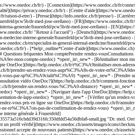
://www.onedoc.ch/fr/) - [Connexion](https://www.onedoc.ch/fr/connexi
té](https://privacy.onedoc.ch/fr/) - [Centre d'aide](https://www.onedoc.
fr/raison-d-etre/) - [Presse](https://info.onedoc.ch/fr/presse/) - [Carrière
auenfeld/pcw5b/dr-med-jose-orellano) - [FR](https://www.onedoc.ch/fr/
a-interna-generale/frauenfeld/pcw5b/dr-med-jose-orellano) - [EN](https:/
w.onedoc.ch/fr/ "Retour à l'accueil") - [Deutsch](https://www.onedoc.
en-medecine-interne-generale/frauenfeld/pcw5b/dr-med-jose-orellano) - [
www.onedoc.ch/en/specialist-in-general-internal-medicine/frauenfeld/p
.onedoc.ch/fr/)
- [*help\_outline*Centre d'aide](https://www.onedoc.ch) 
) ## Questions fréquentes Mon comptePrendre rendez-vousConsultation
%A9er-mon-compte-onedoc) *open\_in\_new* - [Réinitialiser mon mot 
ompte OneDoc](https://help.onedoc.ch/fr/r%C3%A9initialiser-mon-adr
onedoc.ch/fr/prendre-un-rendez-vous-aupr%C3%A8s-de-votre-m%C3%A9d
endez-vous-par-sp%C3%A9cialit%C3%A9) *open\_in\_new* - [Prendre un 
 consultation vidéo OneDoc?](https://help.onedoc.ch/fr/comment-fon
edoc.ch/fr/prendre-un-rendez-vous-%C3%A0-distance) *open\_in\_new*
oc) *open\_in\_new* - [Naviguer dans l'app OneDoc](https://help.o
9sentation-de-lapp-onedoc) *open\_in\_new*
- [Vérifier qu'un rendez-
z-vous pris en ligne sur OneDoc](https://help.onedoc.ch/fr/annuler-
fr/je-ne-re%C3%A7ois-pas-de-confirmation-de-rendez-vous) *open\_in\_
ne interne générale à Frauenfeld]
35573a516cbdd39d316fc350dfdd54a56dbfa8-small.jpg "Dr. med. Orellano
 un profil vérifié](https://www.onedoc.ch/assets/images/icons/checkm
fessionnel accepte de nouveaux patients](https://www.onedoc.ch/assets/i