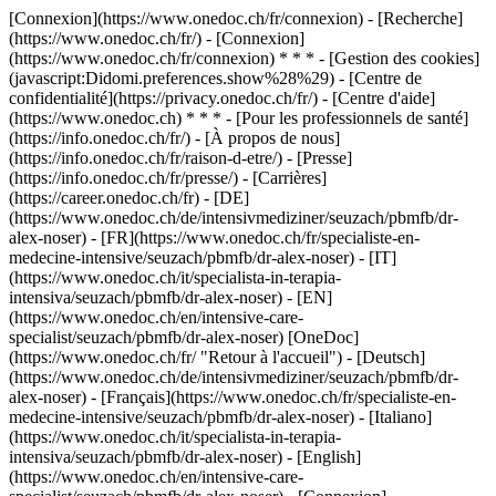
[Connexion](https://www.onedoc.ch/fr/connexion) - [Recherche]
(https://www.onedoc.ch/fr/) - [Connexion]
(https://www.onedoc.ch/fr/connexion) * * * - [Gestion des cookies]
(javascript:Didomi.preferences.show%28%29) - [Centre de
confidentialité](https://privacy.onedoc.ch/fr/) - [Centre d'aide]
(https://www.onedoc.ch) * * * - [Pour les professionnels de santé]
(https://info.onedoc.ch/fr/) - [À propos de nous]
(https://info.onedoc.ch/fr/raison-d-etre/) - [Presse]
(https://info.onedoc.ch/fr/presse/) - [Carrières]
(https://career.onedoc.ch/fr)
- [DE]
(https://www.onedoc.ch/de/intensivmediziner/seuzach/pbmfb/dr-
alex-noser) - [FR](https://www.onedoc.ch/fr/specialiste-en-
medecine-intensive/seuzach/pbmfb/dr-alex-noser) - [IT]
(https://www.onedoc.ch/it/specialista-in-terapia-
intensiva/seuzach/pbmfb/dr-alex-noser) - [EN]
(https://www.onedoc.ch/en/intensive-care-
specialist/seuzach/pbmfb/dr-alex-noser) [OneDoc]
(https://www.onedoc.ch/fr/ "Retour à l'accueil") - [Deutsch]
(https://www.onedoc.ch/de/intensivmediziner/seuzach/pbmfb/dr-
alex-noser) - [Français](https://www.onedoc.ch/fr/specialiste-en-
medecine-intensive/seuzach/pbmfb/dr-alex-noser) - [Italiano]
(https://www.onedoc.ch/it/specialista-in-terapia-
intensiva/seuzach/pbmfb/dr-alex-noser) - [English]
(https://www.onedoc.ch/en/intensive-care-