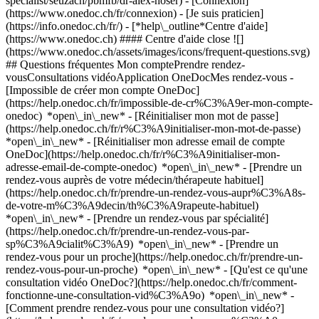
specialist/seuzach/pbmfb/dr-alex-noser)
- [Connexion]
(https://www.onedoc.ch/fr/connexion) - [Je suis praticien]
(https://info.onedoc.ch/fr/)
- [*help\_outline*Centre d'aide]
(https://www.onedoc.ch) #### Centre d'aide close ![]
(https://www.onedoc.ch/assets/images/icons/frequent-questions.svg)
## Questions fréquentes Mon comptePrendre rendez-
vousConsultations vidéoApplication OneDocMes rendez-vous -
[Impossible de créer mon compte OneDoc]
(https://help.onedoc.ch/fr/impossible-de-cr%C3%A9er-mon-compte-
onedoc) *open\_in\_new* - [Réinitialiser mon mot de passe]
(https://help.onedoc.ch/fr/r%C3%A9initialiser-mon-mot-de-passe)
*open\_in\_new* - [Réinitialiser mon adresse email de compte
OneDoc](https://help.onedoc.ch/fr/r%C3%A9initialiser-mon-
adresse-email-de-compte-onedoc) *open\_in\_new*
- [Prendre un
rendez-vous auprès de votre médecin/thérapeute habituel]
(https://help.onedoc.ch/fr/prendre-un-rendez-vous-aupr%C3%A8s-
de-votre-m%C3%A9decin/th%C3%A9rapeute-habituel)
*open\_in\_new* - [Prendre un rendez-vous par spécialité]
(https://help.onedoc.ch/fr/prendre-un-rendez-vous-par-
sp%C3%A9cialit%C3%A9) *open\_in\_new* - [Prendre un
rendez-vous pour un proche](https://help.onedoc.ch/fr/prendre-un-
rendez-vous-pour-un-proche) *open\_in\_new*
- [Qu'est ce qu'une
consultation vidéo OneDoc?](https://help.onedoc.ch/fr/comment-
fonctionne-une-consultation-vid%C3%A9o) *open\_in\_new* -
[Comment prendre rendez-vous pour une consultation vidéo?]