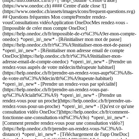
(https://info.onedoc.ch/fr/)
- [*help\_outline*Centre d'aide]
(https://www.onedoc.ch) #### Centre d'aide close ![]
(https://www.onedoc.ch/assets/images/icons/frequent-questions.svg)
## Questions fréquentes Mon comptePrendre rendez-
vousConsultations vidéoApplication OneDocMes rendez-vous -
[Impossible de créer mon compte OneDoc]
(https://help.onedoc.ch/fr/impossible-de-cr%C3%A9er-mon-compte-
onedoc) *open\_in\_new* - [Réinitialiser mon mot de passe]
(https://help.onedoc.ch/fr/r%C3%A9initialiser-mon-mot-de-passe)
*open\_in\_new* - [Réinitialiser mon adresse email de compte
OneDoc](https://help.onedoc.ch/fr/r%C3%A9initialiser-mon-
adresse-email-de-compte-onedoc) *open\_in\_new*
- [Prendre un
rendez-vous auprès de votre médecin/thérapeute habituel]
(https://help.onedoc.ch/fr/prendre-un-rendez-vous-aupr%C3%A8s-
de-votre-m%C3%A9decin/th%C3%A9rapeute-habituel)
*open\_in\_new* - [Prendre un rendez-vous par spécialité]
(https://help.onedoc.ch/fr/prendre-un-rendez-vous-par-
sp%C3%A9cialit%C3%A9) *open\_in\_new* - [Prendre un
rendez-vous pour un proche](https://help.onedoc.ch/fr/prendre-un-
rendez-vous-pour-un-proche) *open\_in\_new*
- [Qu'est ce qu'une
consultation vidéo OneDoc?](https://help.onedoc.ch/fr/comment-
fonctionne-une-consultation-vid%C3%A9o) *open\_in\_new* -
[Comment prendre rendez-vous pour une consultation vidéo?]
(https://help.onedoc.ch/fr/prendre-un-rendez-vous-%C3%A0-
distance) *open\_in\_new*
- [Téléchargement de l'app OneDoc]