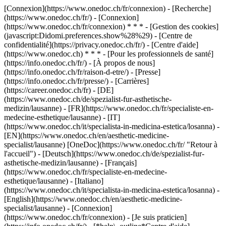
[Connexion](https://www.onedoc.ch/fr/connexion) - [Recherche]
(https://www.onedoc.ch/fr/) - [Connexion]
(https://www.onedoc.ch/fr/connexion) * * * - [Gestion des cookies]
(javascript:Didomi.preferences.show%28%29) - [Centre de
confidentialité](https://privacy.onedoc.ch/fr/) - [Centre d'aide]
(https://www.onedoc.ch) * * * - [Pour les professionnels de santé]
(https://info.onedoc.ch/fr/) - [À propos de nous]
(https://info.onedoc.ch/fr/raison-d-etre/) - [Presse]
(https://info.onedoc.ch/fr/presse/) - [Carrières]
(https://career.onedoc.ch/fr)
- [DE]
(https://www.onedoc.ch/de/spezialist-fur-asthetische-
medizin/lausanne) - [FR](https://www.onedoc.ch/fr/specialiste-en-
medecine-esthetique/lausanne) - [IT]
(https://www.onedoc.ch/it/specialista-in-medicina-estetica/losanna) -
[EN](https://www.onedoc.ch/en/aesthetic-medicine-
specialist/lausanne) [OneDoc](https://www.onedoc.ch/fr/ "Retour à
l'accueil") - [Deutsch](https://www.onedoc.ch/de/spezialist-fur-
asthetische-medizin/lausanne) - [Français]
(https://www.onedoc.ch/fr/specialiste-en-medecine-
esthetique/lausanne) - [Italiano]
(https://www.onedoc.ch/it/specialista-in-medicina-estetica/losanna) -
[English](https://www.onedoc.ch/en/aesthetic-medicine-
specialist/lausanne)
- [Connexion]
(https://www.onedoc.ch/fr/connexion) - [Je suis praticien]