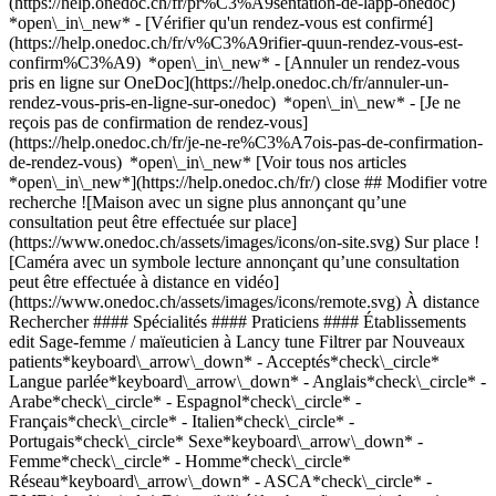
(https://help.onedoc.ch/fr/pr%C3%A9sentation-de-lapp-onedoc)
*open\_in\_new*
- [Vérifier qu'un rendez-vous est confirmé](https://help.onedoc.ch/fr/v%C3%A9rifier-quun-rendez-vous-est-confirm%C3%A9) *open\_in\_new* - [Annuler un rendez-vous pris en ligne sur OneDoc](https://help.onedoc.ch/fr/annuler-un-rendez-vous-pris-en-ligne-sur-onedoc) *open\_in\_new* - [Je ne reçois pas de confirmation de rendez-vous](https://help.onedoc.ch/fr/je-ne-re%C3%A7ois-pas-de-confirmation-de-rendez-vous) *open\_in\_new* [Voir tous nos articles *open\_in\_new*](https://help.onedoc.ch/fr/) close ## Modifier votre recherche ![Maison avec un signe plus annonçant qu’une consultation peut être effectuée sur place](https://www.onedoc.ch/assets/images/icons/on-site.svg) Sur place ![Caméra avec un symbole lecture annonçant qu’une consultation peut être effectuée à distance en vidéo](https://www.onedoc.ch/assets/images/icons/remote.svg) À distance Rechercher #### Spécialités #### Praticiens #### Établissements edit Sage-femme / maïeuticien à Lancy tune Filtrer par Nouveaux patients*keyboard\_arrow\_down* - Acceptés*check\_circle* Langue parlée*keyboard\_arrow\_down* - Anglais*check\_circle* - Arabe*check\_circle* - Espagnol*check\_circle* - Français*check\_circle* - Italien*check\_circle* - Portugais*check\_circle* Sexe*keyboard\_arrow\_down* - Femme*check\_circle* - Homme*check\_circle* Réseau*keyboard\_arrow\_down* - ASCA*check\_circle* - RME*check\_circle* Disponibilité*keyboard\_arrow\_down* - Disponible aujourdhui*check\_circle* - Dans les 3 prochains jours*check\_circle* - Dans les 7 prochains jours*check\_circle* - Dans les 14 prochains jours*check\_circle* # Sage-femme / maïeuticien dans les environs de Lancy: prenez rendez-vous en ligne aujourd'hui [![Mme Aline Belmain, acupunctrice à Petit-Lancy](https://assets.onedoc.ch/images/users/4f5e7e91836fe366e5c7ea326bfbeadd6f6186d03a7b0a779c3acb83f64b4a23-small.png "Mme Aline Belmain, acupunctrice à Petit-Lancy")](https://www.onedoc.ch/fr/acupunctrice/petit-lancy/pcoy4/aline-belmain) ### [Mme Aline Belmain](https://www.onedoc.ch/fr/acupunctrice/petit-lancy/pcoy4/aline-belmain) ![Badge indiquant un profil vérifié](https://www.onedoc.ch/assets/images/icons/checkmark.svg) [Acupunctrice](https://www.onedoc.ch/fr/acupuncteur/petit-lancy), [Sage-femme](https://www.onedoc.ch/fr/sage-femme-maieuticien/petit-lancy) Espace Levana Avenue des Morgines 3 1213 Petit-Lancy ![Mme Aline Belmain est affiliée au réseau ASCA](https://assets.onedoc.ch/images/networks/logos/496d325fd4282f2f0a46197dd629fd16fcd2d324839e441a2a65aaa74df08a15-small.png)![Mme Aline Belmain est affiliée au réseau RME](https://assets.onedoc.ch/images/networks/logos/a202aabd14cdddb5ff03205af2481fb805645ff903773c55a6c572d22f23762e-small.png) ![Icône patient avec un signe plus annonçant que le professionnel accepte de nouveaux patients](https://www.onedoc.ch/assets/images/icons/new-patients.svg)Accepte les nouveaux patients [Réserver un RDV](https://www.onedoc.ch/fr/acupunctrice/petit-lancy/pcoy4/aline-belmain) *chevron\_left* lun. 03 août *chevron\_right* Voir plus de rendez-vous *error\_outline* Une erreur s'est produite lors du chargement des disponibilités [Réessayer](https://www.onedoc.ch) [![Mme Maud Boulin, thérapeute en hypnose à Petit-Lancy](https://assets.onedoc.ch/images/users/a8349b91c2d06319bfbcb2ed33f7ad69c73e52149ed3eb13705977d20c2a9e98-small.png "Mme Maud Boulin, thérapeute en hypnose à Petit-Lancy")](https://www.onedoc.ch/fr/therapeute-en-hypnose/petit-lancy/pcuhq/maud-boulin) ### [Mme Maud Boulin](https://www.onedoc.ch/fr/therapeute-en-hypnose/petit-lancy/pcuhq/maud-boulin) ![Badge indiquant un profil vérifié](https://www.onedoc.ch/assets/images/icons/checkmark.svg) [Thérapeute en hypnose](https://www.onedoc.ch/fr/therapeute-en-hypnose/petit-lancy), [Sage-femme](https://www.onedoc.ch/fr/sage-femme-maieuticien/petit-lancy) Cabinet de Maud Boulin - Hypnose - Sexothérapeute - Sage-femme - HypnoNaissance Chemin Louis-Hubert 2 1213 Petit-Lancy ![Mme Maud Boulin est affiliée au réseau ASCA](https://assets.onedoc.ch/images/networks/logos/496d325fd4282f2f0a46197dd629fd16fcd2d324839e441a2a65aaa74df08a15-small.png) ![Icône patient avec un signe plus annonçant que le professionnel accepte de nouveaux patients](https://www.onedoc.ch/assets/images/icons/new-patients.svg)Accepte les nouveaux patients [Réserver un RDV](https://www.onedoc.ch/fr/therapeute-en-hypnose/petit-lancy/pcuhq/maud-boulin) *chevron\_left* lun. 03 août *chevron\_right* Voir plus de rendez-vous *error\_outline* Une erreur s'est produite lors du chargement des disponibilités [Réessayer](https://www.onedoc.ch) [![Mme Nathalie Luisoni, sage-femme à Genève](https://assets.onedoc.ch/images/users/47a6a838c9d2d3efeb7af8b22bc1091a6ed97344e4ac50cbf92f01bb5d99ad15-small.png "Mme Nathalie Luisoni, sage-femme à Genève")](https://www.onedoc.ch/fr/sage-femme/geneve/pczvk/nathalie-luisoni) ### [Mme Nathalie Luisoni](https://www.onedoc.ch/fr/sage-femme/geneve/pczvk/nathalie-luisoni) ![Badge indiquant un profil vérifié](https://www.onedoc.ch/assets/images/icons/checkmark.svg) [Sage-femme](https://www.onedoc.ch/fr/sage-femme-maieuticien/geneve) [Cabinet Dix Lunes, chez "Mypelvicare"](https://www.onedoc.ch/fr/cabinet-medical/geneve/ebdw1/cabinet-dix-lunes-chez-mypelvicare) Rue de Cornavin 11 1201 Genève ![Mme Nathalie Luisoni est affiliée au réseau ASCA](https://assets.onedoc.ch/images/networks/logos/496d325fd4282f2f0a46197dd629fd16fcd2d324839e441a2a65aaa74df08a15-small.png)![Mme Nathalie Luisoni est affiliée au réseau RME](https://assets.onedoc.ch/images/networks/logos/a202aabd14cdddb5ff03205af2481fb805645ff903773c55a6c572d22f23762e-small.png) ![Icône patient avec un signe plus annonçant que le professionnel accepte de nouveaux patients](https://www.onedoc.ch/assets/images/icons/new-patients.svg)Accepte les nouveaux patients [Réserver un RDV](https://www.onedoc.ch/fr/sage-femme/geneve/pczvk/nathalie-luisoni) *chevron\_left* lun. 03 août *chevron\_right* Voir plus de rendez-vous *error\_outline* Une erreur s'est produite lors du chargement des disponibilités [Réessayer](https://www.onedoc.ch) [![Mme Nawal Matlou, spécialiste en rééducation du périnée à Genève](https://assets.onedoc.ch/images/users/3351696426a157aa437d67c53a1a42d6cfecd3907c341679fc2b50cd59582cc4-small.jpg "Mme Nawal Matlou, spécialiste en rééducation du périnée à Genève")](https://www.onedoc.ch/fr/specialiste-en-reeducation-du-perinee/geneve/pcp9g/nawal-matlou) ### [Mme Nawal Matlou](https://www.onedoc.ch/fr/specialiste-en-reeducation-du-perinee/geneve/pcp9g/nawal-matlou) ![Badge indiquant un profil vérifié](https://www.onedoc.ch/assets/images/icons/checkmark.svg) [Spécialiste en rééducation du périnée](https://www.onedoc.ch/fr/specialiste-en-reeducation-du-perinee/geneve), [Sage-femme](https://www.onedoc.ch/fr/sage-femme-maieuticien/geneve) Centre périnatal | Sages-femmes Rue de Saint-Jean 30 1203 Genève ![Icône patient avec un signe plus annonçant que le professionnel accepte de nouveaux patients](https://www.onedoc.ch/assets/images/icons/new-patients.svg)Accepte les nouveaux patients [Réserver un RDV](https://www.onedoc.ch/fr/specialiste-en-reeducation-du-perinee/geneve/pcp9g/nawal-matlou) Expertises:[Préparation à la naissance et à la parentalité](https://www.onedoc.ch/fr/preparation-a-la-naissance-et-a-la-parentalite/geneve), [Troubles du sommeil](https://www.onedoc.ch/fr/troubles-du-sommeil/geneve), [Rééducation du périnée | Rééducation post-partum | réhabilitation génito-urinaire](https://www.onedoc.ch/fr/reeducation-du-perinee-reeducation-post-partum-rehabilitation-genito-urinaire/geneve)Voir plus *chevron\_left* lun. 03 août *chevron\_right* Voir plus de rendez-vous *error\_outline* Une erreur s'est produite lors du chargement des disponibilités [Réessayer](https://www.onedoc.ch) Expertises:[Préparation à la naissance et à la parentalité](https://www.onedoc.ch/fr/preparation-a-la-naissance-et-a-la-parentalite/geneve), [Troubles du sommeil](https://www.onedoc.ch/fr/troubles-du-sommeil/geneve), [Rééducation du périnée | Rééducation post-partum | réhabilitation génito-urinaire](https://www.onedoc.ch/fr/reeducation-du-perinee-reeducation-post-partum-rehabilitation-genito-urinaire/geneve)Voir plus [![Mme Aline Poly, sage-femme à Genève](https://assets.onedoc.ch/images/users/e2abe39f4d9f22d52d3e6ba6afeeded1cdd689a40835bb796290804a2e856d8d-small.png "Mme Aline Poly, sage-femme à Genève")](https://www.onedoc.ch/fr/sage-femme/geneve/pc2q7/aline-poly) ### [Mme Aline Poly](https://www.onedoc.ch/fr/sage-femme/geneve/pc2q7/aline-poly) ![Badge indiquant un profil vérifié](https://www.onedoc.ch/assets/images/icons/checkmark.svg) [Sage-femme](https://www.onedoc.ch/fr/sage-femme-maieuticien/geneve) Cabinet d'Aline Poly Rue du Lac 8 1207 Genève ![Icône patient avec un signe plus annonçant que le professionnel accepte de nouveaux patients](https://www.onedoc.ch/assets/images/icons/new-patients.svg)Accepte les nouveaux patients [Réserver un RDV](https://www.onedoc.ch/fr/sage-femme/geneve/pc2q7/aline-poly) Expertises:[Allaitement](https://www.onedoc.ch/fr/allaitement/geneve), [Conseil en lactation](https://www.onedoc.ch/fr/conseil-en-lactation/geneve), [Préparation à la naissance et à la parentalité](https://www.onedoc.ch/fr/preparation-a-la-naissance-et-a-la-parentalite/geneve), [Suivi de grossesse](https://www.onedoc.ch/fr/suivi-de-grossesse/geneve), [Accompagnement psychologique dépression post-partum](https://www.onedoc.ch/fr/accompagnement-psychologique-depression-post-partum/geneve)Voir plus Expertises:[Allaitement](https://www.onedoc.ch/fr/allaitement/geneve), [Conseil en lactation](https://www.onedoc.ch/fr/conseil-en-lactation/geneve), [Préparation à la naissance et à la parentalité](https://www.onedoc.ch/fr/preparation-a-la-naissance-et-a-la-parentalite/geneve), [Suivi de grossesse](https://www.onedoc.ch/fr/suivi-de-grossesse/geneve), [Accompagnement psychologique dépression po