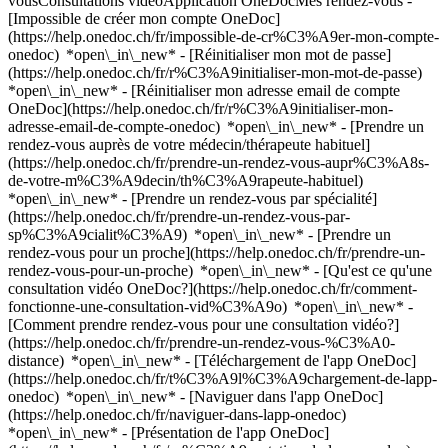
vousConsultations vidéoApplication OneDocMes rendez-vous -
[Impossible de créer mon compte OneDoc]
(https://help.onedoc.ch/fr/impossible-de-cr%C3%A9er-mon-compte-
onedoc) *open\_in\_new* - [Réinitialiser mon mot de passe]
(https://help.onedoc.ch/fr/r%C3%A9initialiser-mon-mot-de-passe)
*open\_in\_new* - [Réinitialiser mon adresse email de compte
OneDoc](https://help.onedoc.ch/fr/r%C3%A9initialiser-mon-
adresse-email-de-compte-onedoc) *open\_in\_new*
- [Prendre un
rendez-vous auprès de votre médecin/thérapeute habituel]
(https://help.onedoc.ch/fr/prendre-un-rendez-vous-aupr%C3%A8s-
de-votre-m%C3%A9decin/th%C3%A9rapeute-habituel)
*open\_in\_new* - [Prendre un rendez-vous par spécialité]
(https://help.onedoc.ch/fr/prendre-un-rendez-vous-par-
sp%C3%A9cialit%C3%A9) *open\_in\_new* - [Prendre un
rendez-vous pour un proche](https://help.onedoc.ch/fr/prendre-un-
rendez-vous-pour-un-proche) *open\_in\_new*
- [Qu'est ce qu'une
consultation vidéo OneDoc?](https://help.onedoc.ch/fr/comment-
fonctionne-une-consultation-vid%C3%A9o) *open\_in\_new* -
[Comment prendre rendez-vous pour une consultation vidéo?]
(https://help.onedoc.ch/fr/prendre-un-rendez-vous-%C3%A0-
distance) *open\_in\_new*
- [Téléchargement de l'app OneDoc]
(https://help.onedoc.ch/fr/t%C3%A9l%C3%A9chargement-de-lapp-
onedoc) *open\_in\_new* - [Naviguer dans l'app OneDoc]
(https://help.onedoc.ch/fr/naviguer-dans-lapp-onedoc)
*open\_in\_new* - [Présentation de l'app OneDoc]