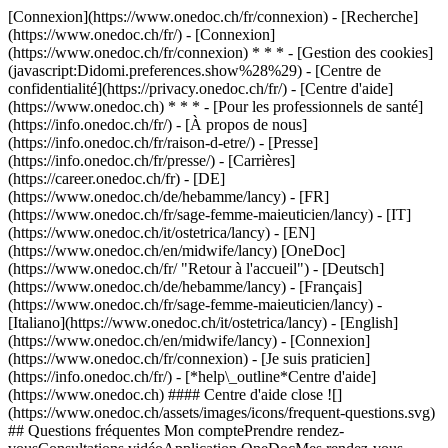
[Connexion](https://www.onedoc.ch/fr/connexion) - [Recherche]
(https://www.onedoc.ch/fr/) - [Connexion]
(https://www.onedoc.ch/fr/connexion) * * * - [Gestion des cookies]
(javascript:Didomi.preferences.show%28%29) - [Centre de
confidentialité](https://privacy.onedoc.ch/fr/) - [Centre d'aide]
(https://www.onedoc.ch) * * * - [Pour les professionnels de santé]
(https://info.onedoc.ch/fr/) - [À propos de nous]
(https://info.onedoc.ch/fr/raison-d-etre/) - [Presse]
(https://info.onedoc.ch/fr/presse/) - [Carrières]
(https://career.onedoc.ch/fr)
- [DE]
(https://www.onedoc.ch/de/hebamme/lancy) - [FR]
(https://www.onedoc.ch/fr/sage-femme-maieuticien/lancy) - [IT]
(https://www.onedoc.ch/it/ostetrica/lancy) - [EN]
(https://www.onedoc.ch/en/midwife/lancy) [OneDoc]
(https://www.onedoc.ch/fr/ "Retour à l'accueil") - [Deutsch]
(https://www.onedoc.ch/de/hebamme/lancy) - [Français]
(https://www.onedoc.ch/fr/sage-femme-maieuticien/lancy) -
[Italiano](https://www.onedoc.ch/it/ostetrica/lancy) - [English]
(https://www.onedoc.ch/en/midwife/lancy)
- [Connexion]
(https://www.onedoc.ch/fr/connexion) - [Je suis praticien]
(https://info.onedoc.ch/fr/)
- [*help\_outline*Centre d'aide]
(https://www.onedoc.ch) #### Centre d'aide close ![]
(https://www.onedoc.ch/assets/images/icons/frequent-questions.svg)
## Questions fréquentes Mon comptePrendre rendez-