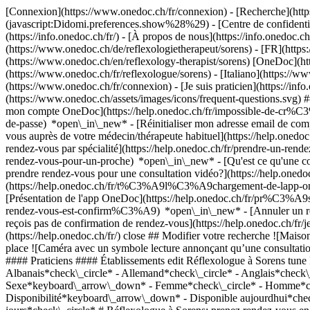
[Connexion](https://www.onedoc.ch/fr/connexion) - [Recherche](https
(javascript:Didomi.preferences.show%28%29) - [Centre de confidentiali
(https://info.onedoc.ch/fr/) - [À propos de nous](https://info.onedoc.ch/
(https://www.onedoc.ch/de/reflexologietherapeut/sorens) - [FR](https:
(https://www.onedoc.ch/en/reflexology-therapist/sorens) [OneDoc](htt
(https://www.onedoc.ch/fr/reflexologue/sorens) - [Italiano](https://ww
(https://www.onedoc.ch/fr/connexion) - [Je suis praticien](https://info
(https://www.onedoc.ch/assets/images/icons/frequent-questions.svg
mon compte OneDoc](https://help.onedoc.ch/fr/impossible-de-cr%C3
de-passe) *open\_in\_new* - [Réinitialiser mon adresse email de c
vous auprès de votre médecin/thérapeute habituel](https://help.
rendez-vous par spécialité](https://help.onedoc.ch/fr/prendre-un-r
rendez-vous-pour-un-proche) *open\_in\_new*
- [Qu'est ce qu'une
prendre rendez-vous pour une consultation vidéo?](https://help.on
(https://help.onedoc.ch/fr/t%C3%A9l%C3%A9chargement-de-lapp-oned
[Présentation de l'app OneDoc](https://help.onedoc.ch/fr/pr%C3%A