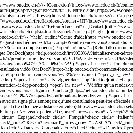
://www.onedoc.ch/fr/) - [Connexion](https://www.onedoc.ch/fr/connexi
té](https://privacy.onedoc.ch/fr/) - [Centre d'aide](https://www.onedoc.
fr/raison-d-etre/) - [Presse](https://info.onedoc.ch/fr/presse/) - [Carrière
//www.onedoc.ch/fr/reflexologue/sorens) - [IT](https://www.onedoc.ch/it/
ps://www.onedoc.ch/fr/ "Retour à l'accueil") - [Deutsch](https://www.o
w.onedoc.ch/it/terapista-in-riflessologia/sorens) - [English](https://ww
.onedoc.ch/fr/)
- [*help\_outline*Centre d'aide](https://www.onedoc.ch) 
) ## Questions fréquentes Mon comptePrendre rendez-vousConsultation
%A9er-mon-compte-onedoc) *open\_in\_new* - [Réinitialiser mon mot 
ompte OneDoc](https://help.onedoc.ch/fr/r%C3%A9initialiser-mon-adr
onedoc.ch/fr/prendre-un-rendez-vous-aupr%C3%A8s-de-votre-m%C3%A9d
endez-vous-par-sp%C3%A9cialit%C3%A9) *open\_in\_new* - [Prendre un 
 consultation vidéo OneDoc?](https://help.onedoc.ch/fr/comment-fon
edoc.ch/fr/prendre-un-rendez-vous-%C3%A0-distance) *open\_in\_new*
oc) *open\_in\_new* - [Naviguer dans l'app OneDoc](https://help.o
9sentation-de-lapp-onedoc) *open\_in\_new*
- [Vérifier qu'un rendez-vous est confirmé](https://help.onedoc.ch/fr/v%C3%A9rifier-quun-rendez-vous-est-confirm%C3%A9) *open\_in\_new* - [Annuler un rendez-vous pris en ligne sur OneDoc](https://help.onedoc.ch/fr/annuler-un-rendez-vous-pris-en-ligne-sur-onedoc) *open\_in\_new* - [Je ne reçois pas de confirmation de rendez-vous](https://help.onedoc.ch/fr/je-ne-re%C3%A7ois-pas-de-confirmation-de-rendez-vous) *open\_in\_new* [Voir tous nos articles *open\_in\_new*](https://help.onedoc.ch/fr/) close ## Modifier votre recherche ![Maison avec un signe plus annonçant qu’une consultation peut être effectuée sur place](https://www.onedoc.ch/assets/images/icons/on-site.svg) Sur place ![Caméra avec un symbole lecture annonçant qu’une consultation peut être effectuée à distance en vidéo](https://www.onedoc.ch/assets/images/icons/remote.svg) À distance Rechercher #### Spécialités #### Praticiens #### Établissements edit Réflexologue à Sorens tune Filtrer par Nouveaux patients*keyboard\_arrow\_down* - Acceptés*check\_circle* Langue parlée*keyboard\_arrow\_down* - Albanais*check\_circle* - Allemand*check\_circle* - Anglais*check\_circle* - Espagnol*check\_circle* - Français*check\_circle* - Italien*check\_circle* - Portugais*check\_circle* - Roumain*check\_circle* Sexe*keyboard\_arrow\_down* - Femme*check\_circle* - Homme*check\_circle* Réseau*keyboard\_arrow\_down* - ASCA*check\_circle* - RME*check\_circle* - APTN*check\_circle* Disponibilité*keyboard\_arrow\_down* - Disponible aujourdhui*check\_circle* - Dans les 3 prochains jours*check\_circle* - Dans les 7 prochains jours*check\_circle* - Dans les 14 prochains jours*check\_circle* # Réflexologue à Sorens: prenez rendez-vous en ligne aujourd'hui ## 1 résultat à Sorens [![Mme Joëlle Privet, réflexologue à Sorens](https://assets.onedoc.ch/images/users/a5713e46e2a0c6a590be30e9b177aa0fbe541467ad53f7c782d6f7b033a81333-small.jpg "Mme Joëlle Privet, réflexologue à Sorens")](https://www.onedoc.ch/fr/reflexologue/sorens/pcmtu/joelle-privet) ### [Mme Joëlle Privet](https://www.onedoc.ch/fr/reflexologue/sorens/pcmtu/joelle-privet) ![Badge indiquant un profil vérifié](https://www.onedoc.ch/assets/images/icons/checkmark.svg) Réflexologue Reflexe-massage La Gissetta 100 1642 Sorens ![Mme Joëlle Privet est affiliée au réseau ASCA](https://assets.onedoc.ch/images/networks/logos/496d325fd4282f2f0a46197dd629fd16fcd2d324839e441a2a65aaa74df08a15-small.png)![Mme Joëlle Privet est affiliée au réseau RME](https://assets.onedoc.ch/images/networks/logos/a202aabd14cdddb5ff03205af2481fb805645ff903773c55a6c572d22f23762e-small.png) ![Icône patient avec un signe plus annonçant que le professionnel accepte de nouveaux patients](https://www.onedoc.ch/assets/images/icons/new-patients.svg)Accepte les nouveaux patients [Réserver un RDV](https://www.onedoc.ch/fr/reflexologue/sorens/pcmtu/joelle-pr