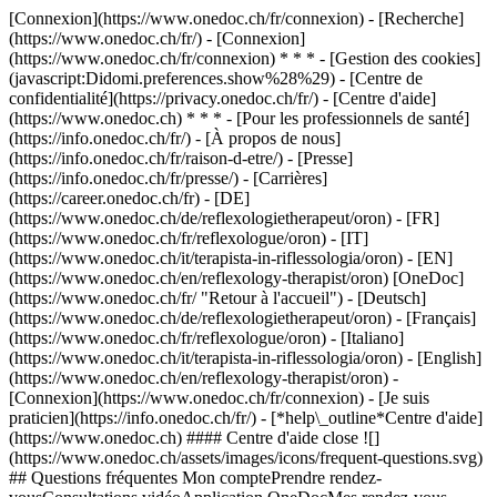
[Connexion](https://www.onedoc.ch/fr/connexion) - [Recherche]
(https://www.onedoc.ch/fr/) - [Connexion]
(https://www.onedoc.ch/fr/connexion) * * * - [Gestion des cookies]
(javascript:Didomi.preferences.show%28%29) - [Centre de
confidentialité](https://privacy.onedoc.ch/fr/) - [Centre d'aide]
(https://www.onedoc.ch) * * * - [Pour les professionnels de santé]
(https://info.onedoc.ch/fr/) - [À propos de nous]
(https://info.onedoc.ch/fr/raison-d-etre/) - [Presse]
(https://info.onedoc.ch/fr/presse/) - [Carrières]
(https://career.onedoc.ch/fr)
- [DE]
(https://www.onedoc.ch/de/reflexologietherapeut/oron) - [FR]
(https://www.onedoc.ch/fr/reflexologue/oron) - [IT]
(https://www.onedoc.ch/it/terapista-in-riflessologia/oron) - [EN]
(https://www.onedoc.ch/en/reflexology-therapist/oron) [OneDoc]
(https://www.onedoc.ch/fr/ "Retour à l'accueil") - [Deutsch]
(https://www.onedoc.ch/de/reflexologietherapeut/oron) - [Français]
(https://www.onedoc.ch/fr/reflexologue/oron) - [Italiano]
(https://www.onedoc.ch/it/terapista-in-riflessologia/oron) - [English]
(https://www.onedoc.ch/en/reflexology-therapist/oron)
-
[Connexion](https://www.onedoc.ch/fr/connexion) - [Je suis
praticien](https://info.onedoc.ch/fr/)
- [*help\_outline*Centre d'aide]
(https://www.onedoc.ch) #### Centre d'aide close ![]
(https://www.onedoc.ch/assets/images/icons/frequent-questions.svg)
## Questions fréquentes Mon comptePrendre rendez-