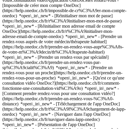
vousConsultations vidéoApplication OneDocMes rendez-vous -
[Impossible de créer mon compte OneDoc]
(https://help.onedoc.ch/fr/impossible-de-cr%C3%A9er-mon-compte-
onedoc) *open\_in\_new* - [Réinitialiser mon mot de passe]
(https://help.onedoc.ch/fr/r%C3%A9initialiser-mon-mot-de-passe)
*open\_in\_new* - [Réinitialiser mon adresse email de compte
OneDoc](https://help.onedoc.ch/fr/r%C3%A9initialiser-mon-
adresse-email-de-compte-onedoc) *open\_in\_new*
- [Prendre un
rendez-vous auprès de votre médecin/thérapeute habituel]
(https://help.onedoc.ch/fr/prendre-un-rendez-vous-aupr%C3%A8s-
de-votre-m%C3%A9decin/th%C3%A9rapeute-habituel)
*open\_in\_new* - [Prendre un rendez-vous par spécialité]
(https://help.onedoc.ch/fr/prendre-un-rendez-vous-par-
sp%C3%A9cialit%C3%A9) *open\_in\_new* - [Prendre un
rendez-vous pour un proche](https://help.onedoc.ch/fr/prendre-un-
rendez-vous-pour-un-proche) *open\_in\_new*
- [Qu'est ce qu'une
consultation vidéo OneDoc?](https://help.onedoc.ch/fr/comment-
fonctionne-une-consultation-vid%C3%A9o) *open\_in\_new* -
[Comment prendre rendez-vous pour une consultation vidéo?]
(https://help.onedoc.ch/fr/prendre-un-rendez-vous-%C3%A0-
distance) *open\_in\_new*
- [Téléchargement de l'app OneDoc]
(https://help.onedoc.ch/fr/t%C3%A9l%C3%A9chargement-de-lapp-
onedoc) *open\_in\_new* - [Naviguer dans l'app OneDoc]
(https://help.onedoc.ch/fr/naviguer-dans-lapp-onedoc)
*open\_in\_new* - [Présentation de l'app OneDoc]