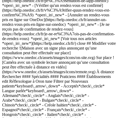
(https://help.onedoc.ch/fr/pr%C3%A9sentation-de-lapp-onedoc)
*open\_in\_new*
- [Vérifier qu'un rendez-vous est confirmé](https://help.onedoc.ch/fr/v%C3%A9rifier-quun-rendez-vous-est-confirm%C3%A9) *open\_in\_new* - [Annuler un rendez-vous pris en ligne sur OneDoc](https://help.onedoc.ch/fr/annuler-un-rendez-vous-pris-en-ligne-sur-onedoc) *open\_in\_new* - [Je ne reçois pas de confirmation de rendez-vous](https://help.onedoc.ch/fr/je-ne-re%C3%A7ois-pas-de-confirmation-de-rendez-vous) *open\_in\_new* [Voir tous nos articles *open\_in\_new*](https://help.onedoc.ch/fr/) close ## Modifier votre recherche ![Maison avec un signe plus annonçant qu’une consultation peut être effectuée sur place](https://www.onedoc.ch/assets/images/icons/on-site.svg) Sur place ![Caméra avec un symbole lecture annonçant qu’une consultation peut être effectuée à distance en vidéo](https://www.onedoc.ch/assets/images/icons/remote.svg) À distance Rechercher #### Spécialités #### Praticiens #### Établissements edit Réflexologue à Oron tune Filtrer par Nouveaux patients*keyboard\_arrow\_down* - Acceptés*check\_circle* Langue parlée*keyboard\_arrow\_down* - Allemand*check\_circle* - Anglais*check\_circle* - Arabe*check\_circle* - Bulgare*check\_circle* - Chinois*check\_circle* - Créole haïtien*check\_circle* - Espagnol*check\_circle* - Français*check\_circle* - Hongrois*check\_circle* - Italien*check\_circle* - Japonais*check\_circle* - Néerlandais*check\_circle* - Polonais*check\_circle* - Portugais*check\_circle* - Roumain*check\_circle* - Russe*check\_circle* - Serbe*check\_circle* Sexe*keyboard\_arrow\_down* - Femme*check\_circle* - Homme*check\_circle* Réseau*keyboard\_arrow\_down* - ASCA*check\_circle* - RME*check\_circle* - NVS*check\_circle* - APTN*check\_circle* Disponibilité*keyboard\_arrow\_down* - Disponible aujourdhui*check\_circle* - Dans les 3 prochains jours*check\_circle* - Dans les 7 prochains jours*check\_circle* - Dans les 14 prochains jours*check\_circle* # Réflexologue à Oron: prenez rendez-vous en ligne aujourd'hui ## 4 résultats à Oron [![Mme Déborah Menoud Bieri, réflexologue à Oron](https://assets.onedoc.ch/images/users/a9221464e8151309db867538a291cbbb1db0575b607808e62b312a3757240577-small.png "Mme Déborah Menoud Bieri, réflexologue à Oron")](https://www.onedoc.ch/fr/reflexologue/oron/pcs5v/deborah-menoud-bieri) ### [Mme Déborah Menoud Bieri](https://www.onedoc.ch/fr/reflexologue/oron/pcs5v/deborah-menoud-bieri) ![Badge indiquant un profil vérifié](https://www.onedoc.ch/assets/images/icons/checkmark.svg) Réflexologue Au cabinet - Espace In Vivo Le Bourg 11 1610 Oron ![Mme Déborah Menoud Bieri est affiliée au réseau ASCA](https://assets.onedoc.ch/images/networks/logos/496d325fd4282f2f0a46197dd629fd16fcd2d324839e441a2a65aaa74df08a15-small.png) ![Icône patient avec un signe plus annonçant que le professionnel accepte de nouveaux patients](https://www.onedoc.ch/assets/images/icons/new-patients.svg)Accepte les nouveaux patients [Réserver un RDV](https://www.onedoc.ch/fr/reflexologue/oron/pcs5v/deborah-menoud-bieri) *chevron\_left* lun. 03 août *chevron\_right* Voir plus de rendez-vous *error\_outline* Une erreur s'est produite lors du chargement des disponibilités [Réessayer](https://www.onedoc.ch) [![Mme Rosalie Jubin, réflexologue à Oron](https://assets.onedoc.ch/images/users/96d72b9684279c41cbc3d3f24cdf6993b8439f1d153cd8b847842bbaa37570fc-small.jpg "Mme Rosalie Jubin, réflexologue à Oron")](https://www.onedoc.ch/fr/reflexologue/oron/pcchp/rosalie-jubin) ### [Mme Rosalie Jubin](https://www.onedoc.ch/fr/reflexologue/oron/pcchp/rosalie-jubin) ![Badge indiquant un profil vérifié](https://www.onedoc.ch/assets/images/icons/checkmark.svg) Réflexologue Rosalie Harmonie Chemin des Chênes 20 1610 Oron ![Mme Rosalie Jubin est affiliée au réseau ASCA](https://assets.onedoc.ch/images/networks/logos/496d325fd4282f2f0a46197dd629fd16fcd2d324839e441a2a65aaa74df08a15-small.png)![Mme Rosalie Jubin est affiliée au réseau RME](https://assets.onedoc.ch/images/networks/logos/a202aabd14cdddb5ff03205af2481fb805645ff903773c55a6c572d22f23762e-small.png) ![Icône patient avec un signe plus annonçant que le professionnel accepte de nouveaux patients](https://www.onedoc.ch/assets/images/icons/new-patients.svg)Accepte les nouveaux patients [Réserver un RDV](https://www.onedoc.ch/fr/reflexologue/oron/pcchp/rosalie-jubin) *chevron\_left* lun. 03 août *chevron\_right* Voir plus de rendez-vous *error\_outline* Une erreur s'est produite lors du chargement des disponibilités [Réessayer](https://www.onedoc.ch) [![Mme Déborah Menoud Bieri, réflexologue à Oron](https://assets.onedoc.ch/images/users/a9221464e8151309db867538a291cbbb1db0575b607808e62b312a3757240577-small.png "Mme Déborah Menoud Bieri, réflexologue à Oron")](https://www.onedoc.ch/fr/reflexologue/oron/pcs7m/deborah-menoud-bieri) ### [Mme Déborah Menoud Bieri](https://www.onedoc.ch/fr/reflexologue/oron/pcs7m/deborah-menoud-bieri) ![Badge indiquant un profil vérifié](https://www.onedoc.ch/assets/images/icons/checkmark.svg) Réflexologue Par téléphone Le Bourg 11 1610 Oron ![Mme Déborah Menoud Bieri est affiliée au réseau ASCA](https://assets.onedoc.ch/images/networks/logos/496d325fd4282f2f0a46197dd629fd16fcd2d324839e441a2a65aaa74df08a15-small.png) ![Icône patient avec un signe plus annonçant que le professionnel accepte de nouveaux patients](https://www.onedoc.ch/assets/images/icons/new-patients.svg)Accepte les nouveaux patients [Réserver un RDV](https://www.onedoc.ch/fr/reflexologue/oron/pcs7m/deborah-menoud-bieri) *chevron\_left* lun. 03 août *chevron\_right* Voir plus de rendez-vous *error\_outline* Une erreur s'est produite lors du chargement des disponibilités [Réessayer](https://www.onedoc.ch) [![Mme Déborah Menoud Bieri, réflexologue à Oron](https://assets.onedoc.ch/images/users/a9221464e8151309db867538a291cbbb1db0575b607808e62b312a3757240577-small.png "Mme Déborah Menoud Bieri, réflexologue à Oron")](https://www.onedoc.ch/fr/reflexologue/oron/pcs7l/deborah-menoud-bieri) ### [Mme Déborah Menoud Bieri](https://www.onedoc.ch/fr/reflexologue/oron/pcs7l/deborah-menoud-bieri) ![Badge indiquant un profil vérifié](https://www.onedoc.ch/assets/images/icons/checkmark.svg) Réflexologue A votre domicile Le Bourg 11 1610 Oron ![Mme Déborah Menoud Bieri est affiliée au réseau ASCA](https://assets.onedoc.ch/images/networks/logos/496d325fd4282f2f0a46197dd629fd16fcd2d324839e441a2a65aaa74df08a15-small.png) ![Icône patient avec un signe plus annonçant que le professionnel accepte de nouveaux patients](https://www.onedoc.ch/assets/images/icons/new-patients.svg)Accepte les nouveaux patients [Réserver un RDV](https://www.onedoc.ch/fr/reflexologue/oron/pcs7l/deborah-menoud-bieri) ## __Réflexologues__: d'autres spécialistes sont réservables en ligne dans les environs de __Oron__ [![Mme Delphine Dorthe Pittet, réflexologue à Gillarens](https://assets.onedoc.ch/images/users/1f6e91777b0350e837cbd4e49eb43e1cb1e3ccf56c9a02e644cbe5895d222457-small.jpg "Mme Delphine Dorthe Pittet, réflexologue à Gillarens")](https://www.onedoc.ch/fr/reflexologue/gillarens/pjc3/delphine-dorthe-pittet) ### [Mme Delphine Dorthe Pittet](https://www.onedoc.ch/fr/reflexologue/gillarens/pjc3/delphine-dorthe-pittet) ![Badge indiquant un profil vérifié](https://www.onedoc.ch/assets/images/icons/checkmark.svg) [Réflexologue](https://www.onedoc.ch/fr/reflexologue/gillarens) cabinet Delphine Dorthe Pittet chemin de la Corba 30 1673 Gillarens ![Mme Delphine Dorthe Pittet est affiliée au réseau ASCA](https://assets.onedoc.ch/images/networks/logos/496d325fd4282f2f0a46197dd629fd16fcd2d324839e441a2a65aaa74df08a15-small.png)![Mme Delphine Dorthe Pittet est affiliée au réseau RME](https://assets.onedoc.ch/images/networks/logos/a202aabd14cdddb5ff03205af2481fb805645ff903773c55a6c572d22f23762e-small.png) ![Icône patient avec un signe plus annonçant que le professionnel accepte de nouveaux patients](https://www.onedoc.ch/assets/images/icons/new-patients.svg)Accepte les nouveaux patients [Réserver un RDV](https://www.onedoc.ch/fr/reflexologue/gillarens/pjc3/delphine-dorthe-pittet) [![Mme Carole Jaccoud, réflexologue à Rue](https://assets.onedoc.ch/images/users/7c3cab430183db91f4268f5766b1c4704ac7e3dff7e08274c0918e36df7b8972-small.png "Mme Carole Jaccoud, réflexologue à Rue")](https://www.onedoc.ch/fr/reflexologue/rue/pcyh8/carole-jaccoud) ### [Mme Carole Jaccoud](https://www.onedoc.ch/fr/reflexologue/rue/pcyh8/carole-jaccoud) ![Badge indiquant un profil vérifié](https://www.onedoc.ch/assets/images/icons/checkmark.svg) [Réflexologue](https://www.onedoc.ch/fr/reflexologue/rue) cabinet individuel Route du Menhir 73 1673 Rue ![Mme Carole Jaccoud est affiliée au réseau ASCA](https://assets.onedoc.ch/images/networks/logos/496d325fd4282f2f0a46197dd629fd16fcd2d324839e441a2a65aaa74df08a15-small.png) ![Icône patient avec un signe plus annonçant que le professionnel accepte de nouveaux patients](https://www.onedoc.ch/assets/images/icons/new-patients.svg)Accepte les nouveaux patients [Réserver un RDV](https://www.onedoc.ch/fr/reflexologue/rue/pcyh8/carole-jaccoud) [![Mme Anita Raverdino, réflexologue à Servion](https://assets.onedoc.ch/images/users/082d938898d0b3a3063f8462288ce5fa7d37b37fa056c6db6b140523232abd42-small.jpg "Mme Anita Raverdino, réflexologue à Servion")](https://www.onedoc.ch/fr/reflexologue/servion/pcvgd/anita-raverdino) ### [Mme Anita Raverdino](https://www.onedoc.ch/fr/reflexologue/servion/pcvgd/anita-raverdino) ![Badge indiquant un profil vérifié](https://www.onedoc.ch/assets/images/icons/checkmark.svg) [Réflexologue](https://www.onedoc.ch/fr/reflexologue/servion) Neurotraining-R- Cabinet Servion Route des Cullayes 8 1077 Servion ![Mme Anita Raverdino est affiliée au réseau ASCA](https://assets.onedoc.ch/images/networks/logos/496d325fd4282f2f0a46197dd629fd16fcd2d324839e441a2a65aaa74df08a15-small.png)![Mme Anita Raverdino est affiliée au réseau RME](https://assets.onedoc.ch/images/networks/logos/a202aabd