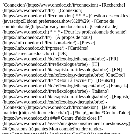
[Connexion](https://www.onedoc.ch/fr/connexion) - [Recherche]
(https://www.onedoc.ch/fr/) - [Connexion]
(https://www.onedoc.ch/fr/connexion) * * * - [Gestion des cookies]
(javascript:Didomi.preferences.show%28%29) - [Centre de
confidentialité](https://privacy.onedoc.ch/fr/) - [Centre d'aide]
(https://www.onedoc.ch) * * * - [Pour les professionnels de santé]
(https://info.onedoc.ch/fr/) - [À propos de nous]
(https://info.onedoc.ch/fr/raison-d-etre/) - [Presse]
(https://info.onedoc.ch/fr/presse/) - [Carrières]
(https://career.onedoc.ch/fr)
- [DE]
(https://www.onedoc.ch/de/reflexologietherapeut/orbe) - [FR]
(https://www.onedoc.ch/fr/reflexologue/orbe) - [IT]
(https://www.onedoc.ch/it/terapista-in-riflessologia/orbe) - [EN]
(https://www.onedoc.ch/en/reflexology-therapist/orbe) [OneDoc]
(https://www.onedoc.ch/fr/ "Retour à l'accueil") - [Deutsch]
(https://www.onedoc.ch/de/reflexologietherapeut/orbe) - [Français]
(https://www.onedoc.ch/fr/reflexologue/orbe) - [Italiano]
(https://www.onedoc.ch/it/terapista-in-riflessologia/orbe) - [English]
(https://www.onedoc.ch/en/reflexology-therapist/orbe)
-
[Connexion](https://www.onedoc.ch/fr/connexion) - [Je suis
praticien](https://info.onedoc.ch/fr/)
- [*help\_outline*Centre d'aide]
(https://www.onedoc.ch) #### Centre d'aide close ![]
(https://www.onedoc.ch/assets/images/icons/frequent-questions.svg)
## Questions fréquentes Mon comptePrendre rendez-