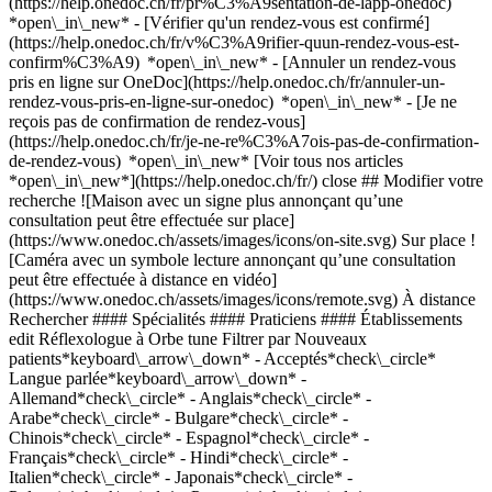
(https://help.onedoc.ch/fr/pr%C3%A9sentation-de-lapp-onedoc)
*open\_in\_new*
- [Vérifier qu'un rendez-vous est confirmé](https://help.onedoc.ch/fr/v%C3%A9rifier-quun-rendez-vous-est-confirm%C3%A9) *open\_in\_new* - [Annuler un rendez-vous pris en ligne sur OneDoc](https://help.onedoc.ch/fr/annuler-un-rendez-vous-pris-en-ligne-sur-onedoc) *open\_in\_new* - [Je ne reçois pas de confirmation de rendez-vous](https://help.onedoc.ch/fr/je-ne-re%C3%A7ois-pas-de-confirmation-de-rendez-vous) *open\_in\_new* [Voir tous nos articles *open\_in\_new*](https://help.onedoc.ch/fr/) close ## Modifier votre recherche ![Maison avec un signe plus annonçant qu’une consultation peut être effectuée sur place](https://www.onedoc.ch/assets/images/icons/on-site.svg) Sur place ![Caméra avec un symbole lecture annonçant qu’une consultation peut être effectuée à distance en vidéo](https://www.onedoc.ch/assets/images/icons/remote.svg) À distance Rechercher #### Spécialités #### Praticiens #### Établissements edit Réflexologue à Orbe tune Filtrer par Nouveaux patients*keyboard\_arrow\_down* - Acceptés*check\_circle* Langue parlée*keyboard\_arrow\_down* - Allemand*check\_circle* - Anglais*check\_circle* - Arabe*check\_circle* - Bulgare*check\_circle* - Chinois*check\_circle* - Espagnol*check\_circle* - Français*check\_circle* - Hindi*check\_circle* - Italien*check\_circle* - Japonais*check\_circle* - Polonais*check\_circle* - Portugais*check\_circle* - Roumain*check\_circle* - Serbe*check\_circle* Sexe*keyboard\_arrow\_down* - Femme*check\_circle* - Homme*check\_circle* Réseau*keyboard\_arrow\_down* - ASCA*check\_circle* - RME*check\_circle* - NVS*check\_circle* - APTN*check\_circle* Disponibilité*keyboard\_arrow\_down* - Disponible aujourdhui*check\_circle* - Dans les 3 prochains jours*check\_circle* - Dans les 7 prochains jours*check\_circle* - Dans les 14 prochains jours*check\_circle* # Réflexologue à Orbe: prenez rendez-vous en ligne aujourd'hui ## 3 résultats à Orbe [![M. Michel Brand, naturopathe MCO/TEN à Orbe](https://assets.onedoc.ch/images/users/5f47a4acaaa910d35d0fa6a2441369c5eed36b6e678e51b81bd8d12bf5e65b5b-small.jpg "M. Michel Brand, naturopathe MCO/TEN à Orbe")](https://www.onedoc.ch/fr/naturopathe-mco-ten/orbe/pcvwq/michel-brand) ### [M. Michel Brand](https://www.onedoc.ch/fr/naturopathe-mco-ten/orbe/pcvwq/michel-brand) ![Badge indiquant un profil vérifié](https://www.onedoc.ch/assets/images/icons/checkmark.svg) [Naturopathe MCO/TEN](https://www.onedoc.ch/fr/naturopathe-mco-ten/orbe), Réflexologue Cabinet de Michel Brand Rue de la Tournelle 50 1350 Orbe ![M. Michel Brand est affilié au réseau ASCA](https://assets.onedoc.ch/images/networks/logos/496d325fd4282f2f0a46197dd629fd16fcd2d324839e441a2a65aaa74df08a15-small.png)![M. Michel Brand est affilié au réseau RME](https://assets.onedoc.ch/images/networks/logos/a202aabd14cdddb5ff03205af2481fb805645ff903773c55a6c572d22f23762e-small.png) ![Icône patient avec un signe plus annonçant que le professionnel accepte de nouveaux patients](https://www.onedoc.ch/assets/images/icons/new-patients.svg)Accepte les nouveaux patients [Réserver un RDV](https://www.onedoc.ch/fr/naturopathe-mco-ten/orbe/pcvwq/michel-brand) *chevron\_left* lun. 03 août *chevron\_right* Voir plus de rendez-vous *error\_outline* Une erreur s'est produite lors du chargement des disponibilités [Réessayer](https://www.onedoc.ch) [![Mme Sujiang Boffa, réflexologue à Orbe](https://assets.onedoc.ch/images/users/d23b4c98d17b016527506ee6275070c10a46e0e69ac871cf5d4bd4bf66fe1a94-small.png "Mme Sujiang Boffa, réflexologue à Orbe")](https://www.onedoc.ch/fr/reflexologue/orbe/pkpm/sujiang-boffa) ### [Mme Sujiang Boffa](https://www.onedoc.ch/fr/reflexologue/orbe/pkpm/sujiang-boffa) ![Badge indiquant un profil vérifié](https://www.onedoc.ch/assets/images/icons/checkmark.svg) Réflexologue Yuan Zhi Yuan Institut (Orbe) Rue de la Tournelle 50 1350 Orbe ![Mme Sujiang Boffa est affiliée au réseau ASCA](https://assets.onedoc.ch/images/networks/logos/496d325fd4282f2f0a46197dd629fd16fcd2d324839e441a2a65aaa74df08a15-small.png)![Mme Sujiang Boffa est affiliée au réseau RME](https://assets.onedoc.ch/images/networks/logos/a202aabd14cdddb5ff03205af2481fb805645ff903773c55a6c572d22f23762e-small.png)![Mme Sujiang Boffa est affiliée au réseau APTN](https://assets.onedoc.ch/images/networks/logos/acc17c8b8dc440ad01d2aa3030ef85b08b0379c84d0e86cfe5402c471516a0c9-small.png) ![Icône patient avec un signe plus annonçant que le professionnel accepte de nouveaux patients](https://www.onedoc.ch/assets/images/icons/new-patients.svg)Accepte les nouveaux patients [Réserver un RDV](https://www.onedoc.ch/fr/reflexologue/orbe/pkpm/sujiang-boffa) *chevron\_left* lun. 03 août *chevron\_right* Voir plus de rendez-vous *error\_outline* Une erreur s'est produite lors du chargement des disponibilités [Réessayer](https://www.onedoc.ch) [![Mme Lydie Allenbach, thérapeute en drainage lymphatique à Orbe](https://assets.onedoc.ch/images/users/a3ed21b3c569e938051a1c428ce2407238557f90ba2aa50fdd8ce6a5bbe4df35-small.jpg "Mme Lydie Allenbach, thérapeute en drainage lymphatique à Orbe")](https://www.onedoc.ch/fr/therapeute-en-drainage-lymphatique/orbe/pczht/lydie-allenbach) ### [Mme Lydie Allenbach](https://www.onedoc.ch/fr/therapeute-en-drainage-lymphatique/orbe/pczht/lydie-allenbach) ![Badge indiquant un profil vérifié](https://www.onedoc.ch/assets/images/icons/checkmark.svg) [Thérapeute en drainage lymphatique](https://www.onedoc.ch/fr/therapeute-en-drainage-lymphatique/orbe), Réflexologue Yukan-Thérapies Rue des Terreaux 20 1350 Orbe ![Mme Lydie Allenbach est affiliée au réseau ASCA](https://assets.onedoc.ch/images/networks/logos/496d325fd4282f2f0a46197dd629fd16fcd2d324839e441a2a65aaa74df08a15-small.png)![Mme Lydie Allenbach est affiliée au réseau RME](https://assets.onedoc.ch/images/networks/logos/a202aabd14cdddb5ff03205af2481fb805645ff903773c55a6c572d22f23762e-small.png) ![Icône patient avec un signe plus annonçant que le professionnel accepte de nouveaux patients](https://www.onedoc.ch/assets/images/icons/new-patients.svg)Accepte les nouveaux patients [Réserver un RDV](https://www.onedoc.ch/fr/therapeute-en-drainage-lymphatique/orbe/pczht/lydie-allenbach) Expertises:[Arthrose](https://www.onedoc.ch/fr/arthrose/orbe), [Céphalée et migraine](https://www.onedoc.ch/fr/cephalee-et-migraine/orbe), [Soin des pieds](https://www.onedoc.ch/fr/soin-des-pieds/orbe)Voir plus *chevron\_left* lun. 03 août *chevron\_right* Voir plus de rendez-vous *error\_outline* Une erreur s'est produite lors du chargement des disponibilités [Réessayer](https://www.onedoc.ch) Expertises:[Arthrose](https://www.onedoc.ch/fr/arthrose/orbe), [Céphalée et migraine](https://www.onedoc.ch/fr/cephalee-et-migraine/orbe), [Soin des pieds](https://www.onedoc.ch/fr/soin-des-pieds/orbe)Voir plus ## __Réflexologues__: d'autres spécialistes sont réservables en ligne dans les environs de __Orbe__ [![Mme Mélissa Nicole soit Nicoulaz, masseuse classique à Montcherand](https://assets.onedoc.ch/images/users/f106347359d42d18c9f27c1eac17d8ca3878f7a3d7d87efa9e1e200bc7c26f1c-small.jpg "Mme Mélissa Nicole soit Nicoulaz, masseuse classique à Montcherand")](https://www.onedoc.ch/fr/masseuse-classique/montcherand/pct6d/melissa-nicole-soit-nicoulaz) ### [Mme Mélissa Nicole soit Nicoulaz](https://www.onedoc.ch/fr/masseuse-classique/montcherand/pct6d/melissa-nicole-soit-nicoulaz) ![Badge indiquant un profil vérifié](https://www.onedoc.ch/assets/images/icons/checkmark.svg) [Masseuse classique](https://www.onedoc.ch/fr/masseur-classique/montcherand), [Réflexologue](https://www.onedoc.ch/fr/reflexologue/montcherand) Mélissage·Thérapies naturelles En Contramont 12 1354 Montcherand ![Mme Mélissa Nicole soit Nicoulaz est affiliée au réseau ASCA](https://assets.onedoc.ch/images/networks/logos/496d325fd4282f2f0a46197dd629fd16fcd2d324839e441a2a65aaa74df08a15-small.png)![Mme Mélissa Nicole soit Nicoulaz est affiliée au réseau RME](https://assets.onedoc.ch/images/networks/logos/a202aabd14cdddb5ff03205af2481fb805645ff903773c55a6c572d22f23762e-small.png) ![Icône patient avec un signe plus annonçant que le professionnel accepte de nouveaux patients](https://www.onedoc.ch/assets/images/icons/new-patients.svg)Accepte les nouveaux patients [Réserver un RDV](https://www.onedoc.ch/fr/masseuse-classique/montcherand/pct6d/melissa-nicole-soit-nicoulaz) [![M. Carl Hodler, masseur classique à Chavornay](https://assets.onedoc.ch/images/users/636cf7968d4b832fe50dc2355da15389665fc154d93677f06879c3f97570ebe5-small.png "M. Carl Hodler, masseur classique à Chavornay")](https://www.onedoc.ch/fr/masseur-classique/chavornay/pczut/carl-hodler) ### [M. Carl Hodler](https://www.onedoc.ch/fr/masseur-classique/chavornay/pczut/carl-hodler) ![Badge indiquant un profil vérifié](https://www.onedoc.ch/assets/images/icons/checkmark.svg) [Masseur classique](https://www.onedoc.ch/fr/masseur-classique/chavornay), [Réflexologue](https://www.onedoc.ch/fr/reflexologue/chavornay) Natura-Massage Chemin de la Ville 2B 1373 Chavornay ![M. Carl Hodler est affilié au réseau ASCA](https://assets.onedoc.ch/images/networks/logos/496d325fd4282f2f0a46197dd629fd16fcd2d324839e441a2a65aaa74df08a15-small.png)![M. Carl Hodler est affilié au réseau RME](https://assets.onedoc.ch/images/networks/logos/a202aabd14cdddb5ff03205af2481fb805645ff903773c55a6c572d22f23762e-small.png) ![Icône patient avec un signe plus annonçant que le professionnel accepte de nouveaux patients](https://www.onedoc.ch/assets/images/icons/new-patients.svg)Accepte les nouveaux patients [Réserver un RDV](https://www.onedoc.ch/fr/masseur-classique/chavornay/pczut/carl-hodler) [![Mme Alissia Pisler, masseuse classique à Rances](https://assets.onedoc.ch/images/users/86fc1381d738e96754fd7e8dcbcbe72d2a07388f7e610646386520d27abfd737-small.jpg "Mme Alissia Pisler, masseuse classique à Rances")](https://www.onedoc.ch/fr/masseuse-classique/rances/pcv6w/alissia-pisler) ### [Mme Alissia Pisler](https://ww