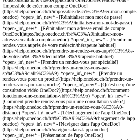
vousConsultations vidéoApplication OneDocMes rendez-vous -
[Impossible de créer mon compte OneDoc]
(https://help.onedoc.ch/fr/impossible-de-cr%C3%A9er-mon-compte-
onedoc) *open\_in\_new* - [Réinitialiser mon mot de passe]
(https://help.onedoc.ch/fr/r%C3%A9initialiser-mon-mot-de-passe)
*open\_in\_new* - [Réinitialiser mon adresse email de compte
OneDoc](https://help.onedoc.ch/fr/r%C3%A9initialiser-mon-
adresse-email-de-compte-onedoc) *open\_in\_new*
- [Prendre un
rendez-vous auprès de votre médecin/thérapeute habituel]
(https://help.onedoc.ch/fr/prendre-un-rendez-vous-aupr%C3%A8s-
de-votre-m%C3%A9decin/th%C3%A9rapeute-habituel)
*open\_in\_new* - [Prendre un rendez-vous par spécialité]
(https://help.onedoc.ch/fr/prendre-un-rendez-vous-par-
sp%C3%A9cialit%C3%A9) *open\_in\_new* - [Prendre un
rendez-vous pour un proche](https://help.onedoc.ch/fr/prendre-un-
rendez-vous-pour-un-proche) *open\_in\_new*
- [Qu'est ce qu'une
consultation vidéo OneDoc?](https://help.onedoc.ch/fr/comment-
fonctionne-une-consultation-vid%C3%A9o) *open\_in\_new* -
[Comment prendre rendez-vous pour une consultation vidéo?]
(https://help.onedoc.ch/fr/prendre-un-rendez-vous-%C3%A0-
distance) *open\_in\_new*
- [Téléchargement de l'app OneDoc]
(https://help.onedoc.ch/fr/t%C3%A9l%C3%A9chargement-de-lapp-
onedoc) *open\_in\_new* - [Naviguer dans l'app OneDoc]
(https://help.onedoc.ch/fr/naviguer-dans-lapp-onedoc)
*open\_in\_new* - [Présentation de l'app OneDoc]