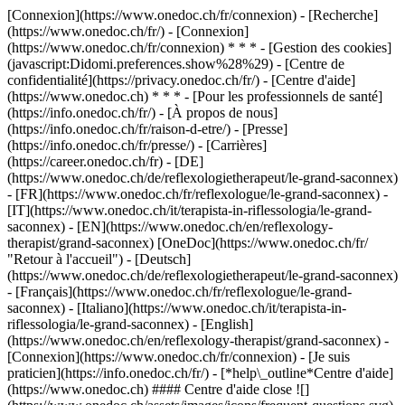
[Connexion](https://www.onedoc.ch/fr/connexion) - [Recherche]
(https://www.onedoc.ch/fr/) - [Connexion]
(https://www.onedoc.ch/fr/connexion) * * * - [Gestion des cookies]
(javascript:Didomi.preferences.show%28%29) - [Centre de
confidentialité](https://privacy.onedoc.ch/fr/) - [Centre d'aide]
(https://www.onedoc.ch) * * * - [Pour les professionnels de santé]
(https://info.onedoc.ch/fr/) - [À propos de nous]
(https://info.onedoc.ch/fr/raison-d-etre/) - [Presse]
(https://info.onedoc.ch/fr/presse/) - [Carrières]
(https://career.onedoc.ch/fr)
- [DE]
(https://www.onedoc.ch/de/reflexologietherapeut/le-grand-saconnex)
- [FR](https://www.onedoc.ch/fr/reflexologue/le-grand-saconnex) -
[IT](https://www.onedoc.ch/it/terapista-in-riflessologia/le-grand-
saconnex) - [EN](https://www.onedoc.ch/en/reflexology-
therapist/grand-saconnex) [OneDoc](https://www.onedoc.ch/fr/
"Retour à l'accueil") - [Deutsch]
(https://www.onedoc.ch/de/reflexologietherapeut/le-grand-saconnex)
- [Français](https://www.onedoc.ch/fr/reflexologue/le-grand-
saconnex) - [Italiano](https://www.onedoc.ch/it/terapista-in-
riflessologia/le-grand-saconnex) - [English]
(https://www.onedoc.ch/en/reflexology-therapist/grand-saconnex)
-
[Connexion](https://www.onedoc.ch/fr/connexion) - [Je suis
praticien](https://info.onedoc.ch/fr/)
- [*help\_outline*Centre d'aide]
(https://www.onedoc.ch) #### Centre d'aide close ![]