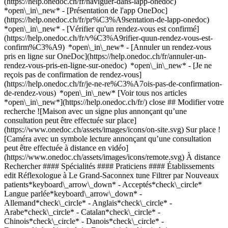
(https://help.onedoc.ch/fr/naviguer-dans-lapp-onedoc)
*open\_in\_new* - [Présentation de l'app OneDoc]
(https://help.onedoc.ch/fr/pr%C3%A9sentation-de-lapp-onedoc)
*open\_in\_new*
- [Vérifier qu'un rendez-vous est confirmé](https://help.onedoc.ch/fr/v%C3%A9rifier-quun-rendez-vous-est-confirm%C3%A9) *open\_in\_new* - [Annuler un rendez-vous pris en ligne sur OneDoc](https://help.onedoc.ch/fr/annuler-un-rendez-vous-pris-en-ligne-sur-onedoc) *open\_in\_new* - [Je ne reçois pas de confirmation de rendez-vous](https://help.onedoc.ch/fr/je-ne-re%C3%A7ois-pas-de-confirmation-de-rendez-vous) *open\_in\_new* [Voir tous nos articles *open\_in\_new*](https://help.onedoc.ch/fr/) close ## Modifier votre recherche ![Maison avec un signe plus annonçant qu’une consultation peut être effectuée sur place](https://www.onedoc.ch/assets/images/icons/on-site.svg) Sur place ![Caméra avec un symbole lecture annonçant qu’une consultation peut être effectuée à distance en vidéo](https://www.onedoc.ch/assets/images/icons/remote.svg) À distance Rechercher #### Spécialités #### Praticiens #### Établissements edit Réflexologue à Le Grand-Saconnex tune Filtrer par Nouveaux patients*keyboard\_arrow\_down* - Acceptés*check\_circle* Langue parlée*keyboard\_arrow\_down* - Allemand*check\_circle* - Anglais*check\_circle* - Arabe*check\_circle* - Catalan*check\_circle* - Chinois*check\_circle* - Danois*check\_circle* - Espagnol*check\_circle* - Français*check\_circle* - Grec*check\_circle* - Italien*check\_circle* - Kurde*check\_circle* - Néerlandais*check\_circle* - Persan*check\_circle* - Polonais*check\_circle* - Portugais*check\_circle* - Roumain*check\_circle* - Russe*check\_circle* - Slovaque*check\_circle* - Suédois*check\_circle* - Thaï*check\_circle* - Vietnamien*check\_circle* Sexe*keyboard\_arrow\_down* - Femme*check\_circle* - Homme*check\_circle* Réseau*keyboard\_arrow\_down* - ASCA*check\_circle* - RME*check\_circle* - NVS*check\_circle* - APTN*check\_circle* - Réseau Delta*check\_circle* Disponibilité*keyboard\_arrow\_down* - Disponible aujourdhui*check\_circle* - Dans les 3 prochains jours*check\_circle* - Dans les 7 prochains jours*check\_circle* - Dans les 14 prochains jours*check\_circle* # Réflexologue à Le Grand-Saconnex: prenez rendez-vous en ligne aujourd'hui ## 0 résultats à Le Grand-Saconnex [![Mme Mayu Mangin, masseuse thérapeutique à Le Grand-Saconnex](https://assets.onedoc.ch/images/users/da5924f3c298c009d484e61e5bb43c069ed34cc84c96368574420f4aa860797b-small.jpg "Mme Mayu Mangin, masseuse thérapeutique à Le Grand-Saconnex")](https://www.onedoc.ch/fr/masseuse-therapeutique/le-grand-saconnex/pcoh5/mayu-mangin) ### [Mme Mayu Mangin](https://www.onedoc.ch/fr/masseuse-therapeutique/le-grand-saconnex/pcoh5/mayu-mangin) ![Badge indiquant un profil vérifié](https://www.onedoc.ch/assets/images/icons/checkmark.svg) [Masseuse thérapeutique](https://www.onedoc.ch/fr/masseur-therapeutique/le-grand-saconnex), Réflexologue Maho No Te L'Ancienne-Route 68 1218 Le Grand-Saconnex ![Mme Mayu Mangin est affiliée au réseau ASCA](https://assets.onedoc.ch/images/networks/logos/496d325fd4282f2f0a46197dd629fd16fcd2d324839e441a2a65aaa74df08a15-small.png)![Mme Mayu Mangin est affiliée au réseau RME](https://assets.onedoc.ch/images/networks/logos/a202aabd14cdddb5ff03205af2481fb805645ff903773c55a6c572d22f23762e-small.png) ![Icône patient avec un signe plus annonçant que le professionnel accepte de nouveaux patients](https://www.onedoc.ch/assets/images/icons/new-patients.svg)Accepte les nouveaux patients [Réserver un RDV](https://www.onedoc.ch/fr/masseuse-therapeutique/le-grand-saconnex/pcoh5/mayu-mangin) *chevron\_left* mar. 04 août *chevron\_right* Voir plus de rendez-vous *error\_outline* Une erreur s'est produite lors du chargement des disponibilités [Réessayer](https://www.onedoc.ch) ## __Réflexologues__: d'autres spécialistes sont réservables en ligne dans les environs de __Le Grand-Saconnex__ [![Mme Aiko Andrey, acupunctrice à Genève](https://assets.onedoc.ch/images/users/cda6f7829ff9472b547618ebd6ab13ba2f56a628e8d60111eb1ecb910ebd5f35-small.jpg "Mme Aiko Andrey, acupunctrice à Genève")](https://www.onedoc.ch/fr/acupunctrice/geneve/pc22z/aiko-andrey) ### [Mme Aiko Andrey](https://www.onedoc.ch/fr/acupunctrice/geneve/pc22z/aiko-andrey) ![Badge indiquant un profil vérifié](https://www.onedoc.ch/assets/images/icons/checkmark.svg) [Acupunctrice](https://www.onedoc.ch/fr/acupuncteur/geneve), [Réflexologue](https://www.onedoc.ch/fr/reflexologue/geneve) [Centre AGeIR (Centre commercial de Balexert)](https://www.onedoc.ch/fr/cabinet-medical/geneve/ebbfc/centre-ageir-centre-commercial-de-balexert) Avenue Louis-Casaï 27 1209 Genève ![Icône patient avec un signe plus annonçant que le professionnel accepte de nouveaux patients](https://www.onedoc.ch/assets/images/icons/new-patients.svg)Accepte les nouveaux patients [Réserver un RDV](https://www.onedoc.ch/fr/acupunctrice/geneve/pc22z/aiko-andrey) *chevron\_left* mar. 04 août *chevron\_right* Voir plus de rendez-vous *error\_outline* Une erreur s'est produite lors du chargement des disponibilités [Réessayer](https://www.onedoc.ch) [![Mme Karine Ambrosetti, masseuse classique à Vernier](https://assets.onedoc.ch/images/users/50e9ade3e4fb593430a509b88ea6306297faa944dc187f4abfc4b844a95aff92-small.jpg "Mme Karine Ambrosetti, masseuse classique à Vernier")](https://www.onedoc.ch/fr/masseuse-classique/vernier/pcyw1/karine-ambrosetti) ### [Mme Karine Ambrosetti](https://www.onedoc.ch/fr/masseuse-classique/vernier/pcyw1/karine-ambrosetti) ![Badge indiquant un profil vérifié](https://www.onedoc.ch/assets/images/icons/checkmark.svg) [Masseuse classique](https://www.onedoc.ch/fr/masseur-classique/vernier), [Réflexologue](https://www.onedoc.ch/fr/reflexologue/vernier) K'Zen Thérapies - SPACES - Quartier de l'Etang Place Casa Bamba 1 1219 Vernier ![Mme Karine Ambrosetti est affiliée au réseau ASCA](https://assets.onedoc.ch/images/networks/logos/496d325fd4282f2f0a46197dd629fd16fcd2d324839e441a2a65aaa74df08a15-small.png) ![Icône patient avec un signe plus annonçant que le professionnel accepte de nouveaux patients](https://www.onedoc.ch/assets/images/icons/new-patients.svg)Accepte les nouveaux patients [Réserver un RDV](https://www.onedoc.ch/fr/masseuse-classique/vernier/pcyw1/karine-ambrosetti) *chevron\_left* mar. 04 août *chevron\_right* Voir plus de rendez-vous *error\_outline* Une erreur s'est produite lors du chargement des disponibilités [Réessayer](https://www.onedoc.ch) [![Mme Chantal Schmid-Bapst, réflexologue à Genève](https://assets.onedoc.ch/images/users/868a5566f4799869f23f6b3a486dae4be1c9b37cb03805fa2c9cb7c49e5e95d6-small.jpg "Mme Chantal Schmid-Bapst, réflexologue à Genève")](https://www.onedoc.ch/fr/reflexologue/geneve/pcj7d/chantal-schmid-bapst) ### [Mme Chantal Schmid-Bapst](https://www.onedoc.ch/fr/reflexologue/geneve/pcj7d/chantal-schmid-bapst) ![Badge indiquant un profil vérifié](https://www.onedoc.ch/assets/images/icons/checkmark.svg) [Réflexologue](https://www.onedoc.ch/fr/reflexologue/geneve) Cabinet Cité vieusseux 9D Cité Vieusseux 9D 1203 Genève ![Mme Chantal Schmid-Bapst est affiliée au réseau ASCA](https://assets.onedoc.ch/images/networks/logos/496d325fd4282f2f0a46197dd629fd16fcd2d324839e441a2a65aaa74df08a15-small.png)![Mme Chantal Schmid-Bapst est affiliée au réseau RME](https://assets.onedoc.ch/images/networks/logos/a202aabd14cdddb5ff03205af2481fb805645ff903773c55a6c572d22f23762e-small.png) ![Icône patient avec un signe plus annonçant que le professionnel accepte de nouveaux patients](https://www.onedoc.ch/assets/images/icons/new-patients.svg)Accepte les nouveaux patients [Réserver un RDV](https://www.onedoc.ch/fr/reflexologue/geneve/pcj7d/chantal-schmid-bapst) [![Mme Cristina Rodrigues, thérapeute en massage Thaï à Genève](https://assets.onedoc.ch/images/users/bd1f2c209163e37595368550c55ba0cf1d86b79b7effe3a81f678ca447da76a1-small.jpg "Mme Cristina Rodrigues, thérapeute en massage Thaï à Genève")](https://www.onedoc.ch/fr/therapeute-en-massage-thai/geneve/pcmxo/cristina-rodrigues) ### [Mme Cristina Rodrigues](https://www.onedoc.ch/fr/therapeute-en-massage-thai/geneve/pcmxo/cristina-rodrigues) ![Badge indiquant un profil vérifié](https://www.onedoc.ch/assets/images/icons/checkmark.svg) [Thérapeute en massage Thaï](https://www.onedoc.ch/fr/therapeute-en-massage-thai/geneve), [Réflexologue](https://www.onedoc.ch/fr/reflexologue/geneve) Kuan Thai Rue Benjamin-Soullier 14 1202 Genève ![Mme Cristina Rodrigues est affiliée au réseau ASCA](https://assets.onedoc.ch/images/networks/logos/496d325fd4282f2f0a46197dd629fd16fcd2d324839e441a2a65aaa74df08a15-small.png) ![Icône patient avec un signe plus annonçant que le professionnel accepte de nouveaux patients](https://www.onedoc.ch/assets/images/icons/new-patients.svg)Accepte les nouveaux patients [Réserver un RDV](https://www.onedoc.ch/fr/therapeute-en-massage-thai/geneve/pcmxo/cristina-rodrigues) [![Mme Isabelle Guarino Soldan, thérapeute en nutrition MCO à Genève](https://assets.onedoc.ch/images/users/1d272196d32e1c3cf70a1c33ce1784161c78eb3f7223518a6eb866a4d913519f-small.png "Mme Isabelle Guarino Soldan, thérapeute en nutrition MCO à Genève")](https://www.onedoc.ch/fr/therapeute-en-nutrition-mco/geneve/pcvkc/isabelle-guarino-soldan) ### [Mme Isabelle Guarino Soldan](https://www.onedoc.ch/fr/therapeute-en-nutrition-mco/geneve/pcvkc/isabelle-guarino-soldan) ![Badge indiquant un profil vérifié](https://www.onedoc.ch/assets/images/icons/checkmark.svg) [Thérapeute en nutrition MCO](https://www.onedoc.ch/fr/therapeute-en-nutrition-mco/geneve), [Réflexologue](https://www.onedoc.ch/fr/reflexologue/geneve) IGS Massage - Guarino Soldan, Servette Rue Liotard 75 1203 Genève ![Mme Isabelle Guarino Soldan est affiliée au réseau ASCA](https://assets.onedoc.ch/images/networks/logos/496d325fd4282f2f0a46197dd629fd16fcd2d324839e441a2a65aaa74df08a15-small.png) ![Icône patient avec un signe plus annonçant que le professionnel accepte de nouveaux patients](https://www.onedoc.ch/assets/images/icons/new-patients.svg)Accepte les nouve