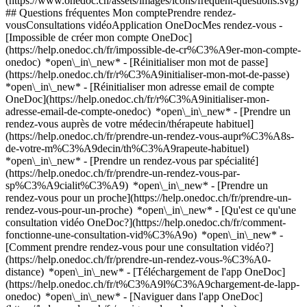
(https://www.onedoc.ch/assets/images/icons/frequent-questions.svg)
## Questions fréquentes Mon comptePrendre rendez-
vousConsultations vidéoApplication OneDocMes rendez-vous -
[Impossible de créer mon compte OneDoc]
(https://help.onedoc.ch/fr/impossible-de-cr%C3%A9er-mon-compte-
onedoc) *open\_in\_new* - [Réinitialiser mon mot de passe]
(https://help.onedoc.ch/fr/r%C3%A9initialiser-mon-mot-de-passe)
*open\_in\_new* - [Réinitialiser mon adresse email de compte
OneDoc](https://help.onedoc.ch/fr/r%C3%A9initialiser-mon-
adresse-email-de-compte-onedoc) *open\_in\_new*
- [Prendre un
rendez-vous auprès de votre médecin/thérapeute habituel]
(https://help.onedoc.ch/fr/prendre-un-rendez-vous-aupr%C3%A8s-
de-votre-m%C3%A9decin/th%C3%A9rapeute-habituel)
*open\_in\_new* - [Prendre un rendez-vous par spécialité]
(https://help.onedoc.ch/fr/prendre-un-rendez-vous-par-
sp%C3%A9cialit%C3%A9) *open\_in\_new* - [Prendre un
rendez-vous pour un proche](https://help.onedoc.ch/fr/prendre-un-
rendez-vous-pour-un-proche) *open\_in\_new*
- [Qu'est ce qu'une
consultation vidéo OneDoc?](https://help.onedoc.ch/fr/comment-
fonctionne-une-consultation-vid%C3%A9o) *open\_in\_new* -
[Comment prendre rendez-vous pour une consultation vidéo?]
(https://help.onedoc.ch/fr/prendre-un-rendez-vous-%C3%A0-
distance) *open\_in\_new*
- [Téléchargement de l'app OneDoc]
(https://help.onedoc.ch/fr/t%C3%A9l%C3%A9chargement-de-lapp-
onedoc) *open\_in\_new* - [Naviguer dans l'app OneDoc]