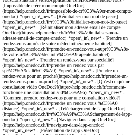
vousConsultations vidéoApplication OneDocMes rendez-vous -
[Impossible de créer mon compte OneDoc]
(https://help.onedoc.ch/fr/impossible-de-cr%C3%A9er-mon-compte-
onedoc) *open\_in\_new* - [Réinitialiser mon mot de passe]
(https://help.onedoc.ch/fr/r%C3%A9initialiser-mon-mot-de-passe)
*open\_in\_new* - [Réinitialiser mon adresse email de compte
OneDoc](https://help.onedoc.ch/fr/r%C3%A9initialiser-mon-
adresse-email-de-compte-onedoc) *open\_in\_new*
- [Prendre un
rendez-vous auprès de votre médecin/thérapeute habituel]
(https://help.onedoc.ch/fr/prendre-un-rendez-vous-aupr%C3%A8s-
de-votre-m%C3%A9decin/th%C3%A9rapeute-habituel)
*open\_in\_new* - [Prendre un rendez-vous par spécialité]
(https://help.onedoc.ch/fr/prendre-un-rendez-vous-par-
sp%C3%A9cialit%C3%A9) *open\_in\_new* - [Prendre un
rendez-vous pour un proche](https://help.onedoc.ch/fr/prendre-un-
rendez-vous-pour-un-proche) *open\_in\_new*
- [Qu'est ce qu'une
consultation vidéo OneDoc?](https://help.onedoc.ch/fr/comment-
fonctionne-une-consultation-vid%C3%A9o) *open\_in\_new* -
[Comment prendre rendez-vous pour une consultation vidéo?]
(https://help.onedoc.ch/fr/prendre-un-rendez-vous-%C3%A0-
distance) *open\_in\_new*
- [Téléchargement de l'app OneDoc]
(https://help.onedoc.ch/fr/t%C3%A9l%C3%A9chargement-de-lapp-
onedoc) *open\_in\_new* - [Naviguer dans l'app OneDoc]
(https://help.onedoc.ch/fr/naviguer-dans-lapp-onedoc)
*open\_in\_new* - [Présentation de l'app OneDoc]