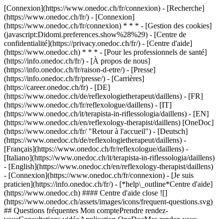
[Connexion](https://www.onedoc.ch/fr/connexion) - [Recherche]
(https://www.onedoc.ch/fr/) - [Connexion]
(https://www.onedoc.ch/fr/connexion) * * * - [Gestion des cookies]
(javascript:Didomi.preferences.show%28%29) - [Centre de
confidentialité](https://privacy.onedoc.ch/fr/) - [Centre d'aide]
(https://www.onedoc.ch) * * * - [Pour les professionnels de santé]
(https://info.onedoc.ch/fr/) - [À propos de nous]
(https://info.onedoc.ch/fr/raison-d-etre/) - [Presse]
(https://info.onedoc.ch/fr/presse/) - [Carrières]
(https://career.onedoc.ch/fr)
- [DE]
(https://www.onedoc.ch/de/reflexologietherapeut/daillens) - [FR]
(https://www.onedoc.ch/fr/reflexologue/daillens) - [IT]
(https://www.onedoc.ch/it/terapista-in-riflessologia/daillens) - [EN]
(https://www.onedoc.ch/en/reflexology-therapist/daillens) [OneDoc]
(https://www.onedoc.ch/fr/ "Retour à l'accueil") - [Deutsch]
(https://www.onedoc.ch/de/reflexologietherapeut/daillens) -
[Français](https://www.onedoc.ch/fr/reflexologue/daillens) -
[Italiano](https://www.onedoc.ch/it/terapista-in-riflessologia/daillens)
- [English](https://www.onedoc.ch/en/reflexology-therapist/daillens)
- [Connexion](https://www.onedoc.ch/fr/connexion) - [Je suis
praticien](https://info.onedoc.ch/fr/)
- [*help\_outline*Centre d'aide]
(https://www.onedoc.ch) #### Centre d'aide close ![]
(https://www.onedoc.ch/assets/images/icons/frequent-questions.svg)
## Questions fréquentes Mon comptePrendre rendez-