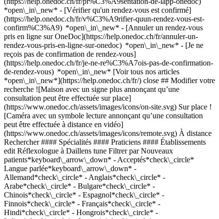
(https://help.onedoc.ch/fr/pr%C3%A9sentation-de-lapp-onedoc)
*open\_in\_new*
- [Vérifier qu'un rendez-vous est confirmé](https://help.onedoc.ch/fr/v%C3%A9rifier-quun-rendez-vous-est-confirm%C3%A9) *open\_in\_new* - [Annuler un rendez-vous pris en ligne sur OneDoc](https://help.onedoc.ch/fr/annuler-un-rendez-vous-pris-en-ligne-sur-onedoc) *open\_in\_new* - [Je ne reçois pas de confirmation de rendez-vous](https://help.onedoc.ch/fr/je-ne-re%C3%A7ois-pas-de-confirmation-de-rendez-vous) *open\_in\_new* [Voir tous nos articles *open\_in\_new*](https://help.onedoc.ch/fr/) close ## Modifier votre recherche ![Maison avec un signe plus annonçant qu’une consultation peut être effectuée sur place](https://www.onedoc.ch/assets/images/icons/on-site.svg) Sur place ![Caméra avec un symbole lecture annonçant qu’une consultation peut être effectuée à distance en vidéo](https://www.onedoc.ch/assets/images/icons/remote.svg) À distance Rechercher #### Spécialités #### Praticiens #### Établissements edit Réflexologue à Daillens tune Filtrer par Nouveaux patients*keyboard\_arrow\_down* - Acceptés*check\_circle* Langue parlée*keyboard\_arrow\_down* - Allemand*check\_circle* - Anglais*check\_circle* - Arabe*check\_circle* - Bulgare*check\_circle* - Chinois*check\_circle* - Espagnol*check\_circle* - Finnois*check\_circle* - Français*check\_circle* - Hindi*check\_circle* - Hongrois*check\_circle* - Italien*check\_circle* - Japonais*check\_circle* - Persan*check\_circle* - Polonais*check\_circle* - Portugais*check\_circle* - Roumain*check\_circle* - Serbe*check\_circle* Sexe*keyboard\_arrow\_down* - Femme*check\_circle* - Homme*check\_circle* Réseau*keyboard\_arrow\_down* - ASCA*check\_circle* - RME*check\_circle* - NVS*check\_circle* - APTN*check\_circle* Disponibilité*keyboard\_arrow\_down* - Disponible aujourdhui*check\_circle* - Dans les 3 prochains jours*check\_circle* - Dans les 7 prochains jours*check\_circle* - Dans les 14 prochains jours*check\_circle* # Réflexologue à Daillens: prenez rendez-vous en ligne aujourd'hui ## 2 résultats à Daillens [![Mme Eveline Jaccard Bonzon, réflexologue à Daillens](https://assets.onedoc.ch/images/users/f6ca4b99b4982a0b94a1e07e71ffb92fc79f2bfc9825ac4f963f62830b83a71d-small.jpg "Mme Eveline Jaccard Bonzon, réflexologue à Daillens")](https://www.onedoc.ch/fr/reflexologue/daillens/pb4n9/eveline-jaccard-bonzon) ### [Mme Eveline Jaccard Bonzon](https://www.onedoc.ch/fr/reflexologue/daillens/pb4n9/eveline-jaccard-bonzon) ![Badge indiquant un profil vérifié](https://www.onedoc.ch/assets/images/icons/checkmark.svg) Réflexologue Eveline Jaccard Bonzon Route de Cossonay-Gare 1 1306 Daillens ![Mme Eveline Jaccard Bonzon est affiliée au réseau ASCA](https://assets.onedoc.ch/images/networks/logos/496d325fd4282f2f0a46197dd629fd16fcd2d324839e441a2a65aaa74df08a15-small.png)![Mme Eveline Jaccard Bonzon est affiliée au réseau RME](https://assets.onedoc.ch/images/networks/logos/a202aabd14cdddb5ff03205af2481fb805645ff903773c55a6c572d22f23762e-small.png) ![Icône patient avec un signe plus annonçant que le professionnel accepte de nouveaux patients](https://www.onedoc.ch/assets/images/icons/new-patients.svg)Accepte les nouveaux patients [Réserver un RDV](https://www.onedoc.ch/fr/reflexologue/daillens/pb4n9/eveline-jaccard-bonzon) *chevron\_left* lun. 10 août *chevron\_right* Voir plus de rendez-vous *error\_outline* Une erreur s'est produite lors du chargement des disponibilités [Réessayer](https://www.onedoc.ch) [![Mme Maude Rüetschi, masseuse classique à Daillens](https://assets.onedoc.ch/images/users/a3d4690869edf585c420c6f7b24ed69eb9f83bc58b57770dbba3f69ee11eb6f8-small.png "Mme Maude Rüetschi, masseuse classique à Daillens")](https://www.onedoc.ch/fr/masseuse-classique/daillens/pcmt1/maude-ruetschi) ### [Mme Maude Rüetschi](https://www.onedoc.ch/fr/masseuse-classique/daillens/pcmt1/maude-ruetschi) ![Badge indiquant un profil vérifié](https://www.onedoc.ch/assets/images/icons/checkmark.svg) [Masseuse classique](https://www.onedoc.ch/fr/masseur-classique/daillens), Réflexologue Cabinet à Daillens Chemin du Petit-Penthalaz 1 1306 Daillens ![Mme Maude Rüetschi est affiliée au réseau ASCA](https://assets.onedoc.ch/images/networks/logos/496d325fd4282f2f0a46197dd629fd16fcd2d324839e441a2a65aaa74df08a15-small.png)![Mme Maude Rüetschi est affiliée au réseau RME](https://assets.onedoc.ch/images/networks/logos/a202aabd14cdddb5ff03205af2481fb805645ff903773c55a6c572d22f23762e-small.png) ![Icône patient avec un signe plus annonçant que le professionnel accepte de nouveaux patients](https://www.onedoc.ch/assets/images/icons/new-patients.svg)Accepte les nouveaux patients [Réserver un RDV](https://www.onedoc.ch/fr/masseuse-classique/daillens/pcmt1/maude-ruetschi) *chevron\_left* lun. 10 août *chevron\_right* Voir plus de rendez-vous *error\_outline* Une erreur s'est produite lors du chargement des disponibilités [Réessayer](https://www.onedoc.ch) ## __Réflexologues__: d'autres spécialistes sont réservables en ligne dans les environs de __Daillens__ [![Mme Rebecca Bertholet, réflexologue à Allens](https://assets.onedoc.ch/images/users/eb1fa258c85411f0b7f174126ac0ea49850d63f78582170e9864e775a39b1f14-small.jpg "Mme Rebecca Bertholet, réflexologue à Allens")](https://www.onedoc.ch/fr/reflexologue/allens/pc2uk/rebecca-bertholet) ### [Mme Rebecca Bertholet](https://www.onedoc.ch/fr/reflexologue/allens/pc2uk/rebecca-bertholet) ![Badge indiquant un profil vérifié](https://www.onedoc.ch/assets/images/icons/checkmark.svg) Réflexologue C'est le pied ! Rue du Vieux Collège 7 1304 Allens ![Mme Rebecca Bertholet est affiliée au réseau ASCA](https://assets.onedoc.ch/images/networks/logos/496d325fd4282f2f0a46197dd629fd16fcd2d324839e441a2a65aaa74df08a15-small.png) ![Icône patient avec un signe plus annonçant que le professionnel accepte de nouveaux patients](https://www.onedoc.ch/assets/images/icons/new-patients.svg)Accepte les nouveaux patients [Réserver un RDV](https://www.onedoc.ch/fr/reflexologue/allens/pc2uk/rebecca-bertholet) *chevron\_left* lun. 10 août *chevron\_right* Voir plus de rendez-vous *error\_outline* Une erreur s'est produite lors du chargement des disponibilités [Réessayer](https://www.onedoc.ch) [![Mme Sara Nascimento Varandas, masseuse classique à Mex](https://assets.onedoc.ch/images/users/59dd652df5bf594323d036e8a1dcd4f6a1cf214732549a456eed970b1bc4e640-small.png "Mme Sara Nascimento Varandas, masseuse classique à Mex")](https://www.onedoc.ch/fr/masseuse-classique/mex/pc3ih/sara-nascimento-varandas) ### [Mme Sara Nascimento Varandas](https://www.onedoc.ch/fr/masseuse-classique/mex/pc3ih/sara-nascimento-varandas) ![Badge indiquant un profil vérifié](https://www.onedoc.ch/assets/images/icons/checkmark.svg) [Masseuse classique](https://www.onedoc.ch/fr/masseur-classique/mex), [Réflexologue](https://www.onedoc.ch/fr/reflexologue/mex) Cabinet de Sara Varandas Chemin Dernier Mur 2B 1031 Mex ![Mme Sara Nascimento Varandas est affiliée au réseau ASCA](https://assets.onedoc.ch/images/networks/logos/496d325fd4282f2f0a46197dd629fd16fcd2d324839e441a2a65aaa74df08a15-small.png) ![Icône patient avec un signe plus annonçant que le professionnel accepte de nouveaux patients](https://www.onedoc.ch/assets/images/icons/new-patients.svg)Accepte les nouveaux patients [Réserver un RDV](https://www.onedoc.ch/fr/masseuse-classique/mex/pc3ih/sara-nascimento-varandas) [![Mme Céline Meylan Alloy, réflexologue à Cossonay](https://assets.onedoc.ch/images/users/a7169e91830d957b6773df7da5acf1043aa59d12dbef5cefae01df2b48fccc95-small.png "Mme Céline Meylan Alloy, réflexologue à Cossonay")](https://www.onedoc.ch/fr/reflexologue/cossonay/pck6f/celine-meylan-alloy) ### [Mme Céline Meylan Alloy](https://www.onedoc.ch/fr/reflexologue/cossonay/pck6f/celine-meylan-alloy) ![Badge indiquant un profil vérifié](https://www.onedoc.ch/assets/images/icons/checkmark.svg) [Réflexologue](https://www.onedoc.ch/fr/reflexologue/cossonay) Réflexo-celine Rue des Chavannes 4a 1304 Cossonay ![Mme Céline Meylan Alloy est affiliée au réseau ASCA](https://assets.onedoc.ch/images/networks/logos/496d325fd4282f2f0a46197dd629fd16fcd2d324839e441a2a65aaa74df08a15-small.png) ![Icône patient avec un signe plus annonçant que le professionnel accepte de nouveaux patients](https://www.onedoc.ch/assets/images/icons/new-patients.svg)Accepte les nouveaux patients [Réserver un RDV](https://www.onedoc.ch/fr/reflexologue/cossonay/pck6f/celine-meylan-alloy) [![Mme Céline Angéloz, electrothérapeute à Cossonay](https://assets.onedoc.ch/images/users/83752593dd5a392d3efbaadeddf1303a2eebf28e200d1215ea95e9b0c2063cde-small.jpg "Mme Céline Angéloz, electrothérapeute à Cossonay")](https://www.onedoc.ch/fr/electrotherapeute/cossonay/pb72e/celine-angeloz) ### [Mme Céline Angéloz](https://www.onedoc.ch/fr/electrotherapeute/cossonay/pb72e/celine-angeloz) ![Badge indiquant un profil vérifié](https://www.onedoc.ch/assets/images/icons/checkmark.svg) [Electrothérapeute](https://www.onedoc.ch/fr/electrotherapeute/cossonay), [Réflexologue](https://www.onedoc.ch/fr/reflexologue/cossonay) Cabinet de massothérapie à Cossonay Petite rue 3 1304 Cossonay ![Mme Céline Angéloz est affiliée au réseau ASCA](https://assets.onedoc.ch/images/networks/logos/496d325fd4282f2f0a46197dd629fd16fcd2d324839e441a2a65aaa74df08a15-small.png)![Mme Céline Angéloz est affiliée au réseau RME](https://assets.onedoc.ch/images/networks/logos/a202aabd14cdddb5ff03205af2481fb805645ff903773c55a6c572d22f23762e-small.png) ![Icône patient avec un signe plus annonçant que le professionnel accepte de nouveaux patients](https://www.onedoc.ch/assets/images/icons/new-patients.svg)Accepte les nouveaux patients [Réserver un RDV](https://www.onedoc.ch/fr/electrotherapeute/cossonay/pb72e/celine-angeloz) [![M. Manuel Villegas, masseur thérapeutique à Cheseaux-sur-Lausanne](https://assets.onedoc.ch/images/users/0a15209b48d1dcbfe7102f693f5c9904dca51235d451d86b043d5322b78da73d-small.jpg "M. Manuel Villegas, masseur thérapeutiq