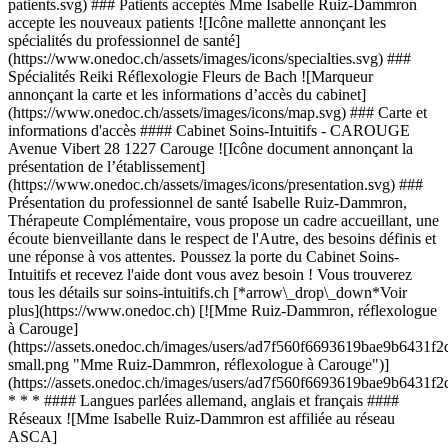
patients.svg) ### Patients acceptés Mme Isabelle Ruiz-Dammron
accepte les nouveaux patients ![Icône mallette annonçant les
spécialités du professionnel de santé]
(https://www.onedoc.ch/assets/images/icons/specialties.svg) ###
Spécialités Reiki Réflexologie Fleurs de Bach ![Marqueur
annonçant la carte et les informations d’accès du cabinet]
(https://www.onedoc.ch/assets/images/icons/map.svg) ### Carte et
informations d'accès #### Cabinet Soins-Intuitifs - CAROUGE
Avenue Vibert 28 1227 Carouge ![Icône document annonçant la
présentation de l’établissement]
(https://www.onedoc.ch/assets/images/icons/presentation.svg) ###
Présentation du professionnel de santé Isabelle Ruiz-Dammron,
Thérapeute Complémentaire, vous propose un cadre accueillant, une
écoute bienveillante dans le respect de l'Autre, des besoins définis et
une réponse à vos attentes. Poussez la porte du Cabinet Soins-
Intuitifs et recevez l'aide dont vous avez besoin ! Vous trouverez
tous les détails sur soins-intuitifs.ch [*arrow\_drop\_down*Voir
plus](https://www.onedoc.ch) [![Mme Ruiz-Dammron, réflexologue
à Carouge]
(https://assets.onedoc.ch/images/users/ad7f560f6693619bae9b64
small.png "Mme Ruiz-Dammron, réflexologue à Carouge")]
(https://assets.onedoc.ch/images/users/ad7f560f6693619bae9b64
* * * #### Langues parlées allemand, anglais et français ####
Réseaux ![Mme Isabelle Ruiz-Dammron est affiliée au réseau
ASCA]