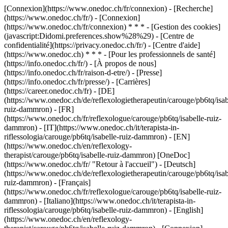
[Connexion](https://www.onedoc.ch/fr/connexion) - [Recherche]
(https://www.onedoc.ch/fr/) - [Connexion]
(https://www.onedoc.ch/fr/connexion) * * * - [Gestion des cookies]
(javascript:Didomi.preferences.show%28%29) - [Centre de
confidentialité](https://privacy.onedoc.ch/fr/) - [Centre d'aide]
(https://www.onedoc.ch) * * * - [Pour les professionnels de santé]
(https://info.onedoc.ch/fr/) - [À propos de nous]
(https://info.onedoc.ch/fr/raison-d-etre/) - [Presse]
(https://info.onedoc.ch/fr/presse/) - [Carrières]
(https://career.onedoc.ch/fr)
- [DE]
(https://www.onedoc.ch/de/reflexologietherapeutin/carouge/pb6tq/isab
ruiz-dammron) - [FR]
(https://www.onedoc.ch/fr/reflexologue/carouge/pb6tq/isabelle-ruiz-
dammron) - [IT](https://www.onedoc.ch/it/terapista-in-
riflessologia/carouge/pb6tq/isabelle-ruiz-dammron) - [EN]
(https://www.onedoc.ch/en/reflexology-
therapist/carouge/pb6tq/isabelle-ruiz-dammron) [OneDoc]
(https://www.onedoc.ch/fr/ "Retour à l'accueil") - [Deutsch]
(https://www.onedoc.ch/de/reflexologietherapeutin/carouge/pb6tq/isab
ruiz-dammron) - [Français]
(https://www.onedoc.ch/fr/reflexologue/carouge/pb6tq/isabelle-ruiz-
dammron) - [Italiano](https://www.onedoc.ch/it/terapista-in-
riflessologia/carouge/pb6tq/isabelle-ruiz-dammron) - [English]
(https://www.onedoc.ch/en/reflexology-