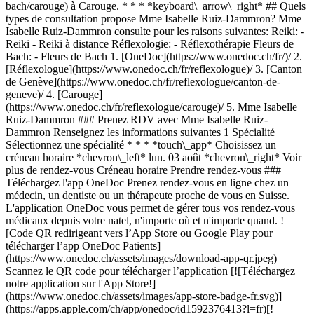
bach/carouge) à Carouge. * * * *keyboard\_arrow\_right* ## Quels
types de consultation propose Mme Isabelle Ruiz-Dammron? Mme
Isabelle Ruiz-Dammron consulte pour les raisons suivantes: Reiki: -
Reiki - Reiki à distance Réflexologie: - Réflexothérapie Fleurs de
Bach: - Fleurs de Bach
1. [OneDoc](https://www.onedoc.ch/fr/)/ 2. [Réflexologue](https://www.onedoc.ch/fr/reflexologue)/ 3. [Canton de Genève](https://www.onedoc.ch/fr/reflexologue/canton-de-geneve)/ 4. [Carouge](https://www.onedoc.ch/fr/reflexologue/carouge)/ 5. Mme Isabelle Ruiz-Dammron ### Prenez RDV avec Mme Isabelle Ruiz-Dammron Renseignez les informations suivantes 1 Spécialité Sélectionnez une spécialité * * * *touch\_app* Choisissez un créneau horaire *chevron\_left* lun. 03 août *chevron\_right* Voir plus de rendez-vous Créneau horaire Prendre rendez-vous ### Téléchargez l'app OneDoc Prenez rendez-vous en ligne chez un médecin, un dentiste ou un thérapeute proche de vous en Suisse. L'application OneDoc vous permet de gérer tous vos rendez-vous médicaux depuis votre natel, n'importe où et n'importe quand. ![Code QR redirigeant vers l’App Store ou Google Play pour télécharger l’app OneDoc Patients](https://www.onedoc.ch/assets/images/download-app-qr.jpeg) Scannez le QR code pour télécharger l’application [![Téléchargez notre application sur l'App Store!](https://www.onedoc.ch/assets/images/app-store-badge-fr.svg)](https://apps.apple.com/ch/app/onedoc/id1592376413?l=fr)[![Téléchargez notre application sur le Google Play Store!](https://www.onedoc.ch/assets/images/google-play-badge-fr.png)](https://play.google.com/store/apps/details?id=ch.onedoc.patient&hl=fr-CH) *keyboard\_arrow\_right* ## Spécialités associées [Thérapeute en Reiki à Genève](https://www.onedoc.ch/fr/therapeute-en-reiki/geneve)[Thérapeute en Reiki à Nyon](https://www.onedoc.ch/fr/therapeute-en-reiki/nyon)[Thérapeute en Reiki à Lancy](https://www.onedoc.ch/fr/therapeute-en-reiki/lancy)[Thérapeute en Reiki à Morges](https://www.onedoc.ch/fr/therapeute-en-reiki/morges)[Thérapeute en Reiki à Gland](https://www.onedoc.ch/fr/therapeute-en-reiki/gland)[Thérapeute en Reiki à Meyrin](https://www.onedoc.ch/fr/therapeute-en-reiki/meyrin)[Thérapeute en Reiki à Plan-les-Ouates](https://www.onedoc.ch/fr/therapeute-en-reiki/plan-les-ouates)[Réflexologue à Genève](https://www.onedoc.ch/fr/reflexologue/geneve)[Réflexologue à Nyon](https://www.onedoc.ch/fr/reflexologue/nyon)[Réflexologue à Carouge](https://www.onedoc.ch/fr/reflexologue/carouge)[Réflexologue à Gland](https://www.onedoc.ch/fr/reflexologue/gland)[Réflexologue à Meyrin](https://www.onedoc.ch/fr/reflexologue/meyrin)[Réflexologue à Morges](https://www.onedoc.ch/fr/reflexologue/morges)[Réflexologue à Préverenges](https://www.onedoc.ch/fr/reflexologue/preverenges)[Réflexologue à Chêne-Bourg](https://www.onedoc.ch/fr/reflexologue/chene-bourg)[Réflexologue à Lancy](https://www.onedoc.ch/fr/reflexologue/lancy)[Réflexologue à Plan-les-Ouates](https://www.onedoc.ch/fr/reflexologue/plan-les-ouates)[Réflexologue à Rolle](https://www.onedoc.ch/fr/reflexologue/rolle)[Réflexologue à Onex](https://www.onedoc.ch/fr/reflexologue/onex)[Réflexologue à Vich](https://www.onedoc.ch/fr/reflexologue/vich)[Réflexologue à Vésenaz](https://www.onedoc.ch/fr/reflexologue/vesenaz) *keyboard\_arrow\_right* ## Recherches fréquentes [Physiothérapeute à Genève](https://www.onedoc.ch/fr/physiotherapeute/geneve)[Psychologue à Genève](https://www.onedoc.ch/fr/psychologue/geneve)[Médecin généraliste à Genève](https://www.onedoc.ch/fr/medecin-generaliste/geneve)[Thérapeute en drainage lymphatique à Genève](https://www.onedoc.ch/fr/therapeute-en-drainage-lymphatique/geneve)[Masseur classique à Genève](https://www.onedoc.ch/fr/masseur-classique/geneve)[Spécialiste en médecine interne générale à Genève](https://www.onedoc.ch/fr/specialiste-en-medecine-interne-generale/geneve)[Réflexologue à Genève](https://www.onedoc.ch/fr/reflexologue/geneve)[Médecin-dentiste à Genève](https://www.onedoc.ch/fr/medecin-dentiste/geneve)[Acupuncteur à Genève](https://www.onedoc.ch/fr/acupuncteur/geneve)[Spécialiste en Médecine Traditionnelle Chinoise (MTC) à Genève](https://www.onedoc.ch/fr/specialiste-en-medecine-traditionnelle-chinoise-mtc/geneve)[Physiothérapeute du sport à Genève](https://www.onedoc.ch/fr/physiotherapeute-du-sport/geneve)[Gynécologue obstétricien à Genève](https://www.onedoc.ch/fr/gynecologue-obstetricien/geneve)[Masseur thérapeutique à Genève](https://www.onedoc.ch/fr/masseur-therapeutique/geneve)[Ostéopathe à Genève](https://www.onedoc.ch/fr/osteopathe/geneve)[Thérapeute en nutrition MCO à Genève](https://www.onedoc.ch/fr/therapeute-en-nutrition-mco/geneve)[Psychothérapeute à Genève](https://www.onedoc.ch/fr/psychotherapeute/geneve)[Ophtalmologue à Genève](https://www.onedoc.ch/fr/ophtalmologue/geneve)[Pédiatre à Genève](https://www.onedoc.ch/fr/pediatre/geneve)[Thérapeute en nutrition à Genève](https://www.onedoc.ch/fr/therapeute-en-nutrition/geneve)[Thérapeute en hypnose à Genève](https://www.onedoc.ch/fr/therapeute-en-hypnose/geneve)[Spécialiste en médecine esthétique à Genève](https://www.onedoc.ch/fr/specialiste-en-medecine-esthetique/geneve) *keyboard\_arrow\_right* ## Annuaire des professionnels de santé suisses [Liste des praticiens](https://www.onedoc.ch/fr/annuaire) [A](https://www.onedoc.ch/fr/annuaire/A) [B](https://www.onedoc.ch/fr/annuaire/B) [C](https://www.onedoc.ch/fr/annuaire/C) [D](https://www.onedoc.ch/fr/annuaire/D) [E](https://www.onedoc.ch/fr/annuaire/E) [F](https://www.onedoc.ch/fr/annuaire/F) [G](https://www.onedoc.ch/fr/annuaire/G) [H](https://www.onedoc.ch/fr/annuaire/H) [I](https://www.onedoc.ch/fr/annuaire/I) [J](https://www.onedoc.ch/fr/annuaire/J) [K](https://www.onedoc.ch/fr/annuaire/K) [L](https://www.onedoc.ch/fr/annuaire/L) [M](https://www.onedoc.ch/fr/annuaire/M) [N](https://www.onedoc.ch/fr/annuaire/N) [O](https://www.onedoc.ch/fr/annuaire/O) [P](https://www.onedoc.ch/fr/annuaire/P) [Q](https://www.onedoc.ch/fr/annuaire/Q) [R](https://www.onedoc.ch/fr/annuaire/R) [S](https://www.onedoc.ch/fr/annuaire/S) [T](https://www.onedoc.ch/fr/annuaire/T) [U](https://www.onedoc.ch/fr/annuaire/U) [V](https://www.onedoc.ch/fr/annuaire/V) [W](https://www.onedoc.ch/fr/annuaire/W) [X](https://www.onedoc.ch/fr/annuaire/X) [Y](https://www.onedoc.ch/fr/annuaire/Y) [Z](https://www.onedoc.ch/fr/annuaire/Z) ## OneDoc [Pour les professionnels de santé](https://info.onedoc.ch/fr/) [À propos de nous](https://info.onedoc.ch/fr/raison-d-etre/) [Presse](https://info.onedoc.ch/fr/presse/) [Carrières](https://career.onedoc.ch/fr) [Centre de confidentialité](https://privacy.onedoc.ch/fr/) [Gestion des cookies](javascript:Didomi.preferences.show%28%29) [Centre d'aide](https://help.onedoc.ch/fr/) ## Langues [Deutsch](https://www.onedoc.ch/de/reflexologietherapeutin/carouge/pb6tq/isabelle-ruiz-dammron) [Français](https://www.onedoc.ch/fr/reflexologue/carouge/pb6tq/isabelle-ruiz-dammron) [Italiano](https://www.onedoc.ch/it/terapista-in-riflessologia/carouge/pb6tq/isabelle-ruiz-dammron) [English](https://www.onedoc.ch/en/reflexology-therapist/carouge/pb6tq/isabelle-ruiz-dammron) ## Spécialités associées [Thérapeute en Reiki à Genève](https://www.onedoc.ch/fr/therapeute-en-reiki/geneve) [Thérapeute en Reiki à Nyon](https://www.onedoc.ch/fr/therapeute-en-reiki/nyon) [Thérapeute en Reiki à Lancy](https://www.onedoc.ch/fr/therapeute-en-reiki/lancy) [Thérapeute en Reiki à Morges](https://www.onedoc.ch/fr/therapeute-en-reiki/morges) [Thérapeute en Reiki à Gland](https://www.onedoc.ch/fr/therapeute-en-reiki/gland) [Thérapeute en Reiki à Meyrin](https://www.onedoc.ch/fr/therapeute-en-reiki/meyrin) [Thérapeute en Reiki à Plan-les-Ouates](https://www.onedoc.ch/fr/therapeute-en-reiki/plan-les-ouates) [Réflexologue à Genève](https://www.onedoc.ch/fr/reflexologue/geneve) [Réflexologue à Nyon](https://www.onedoc.ch/fr/reflexologue/nyon) [Réflexologue à Carouge](https://www.onedoc.ch/fr/reflexologue/carouge) [Réflexologue à Gland](https://www.onedoc.ch/fr/reflexologue/gland) [Réflexologue à Meyrin](https://www.onedoc.ch/fr/reflexologue/meyrin) [Réflexologue à Morges](https://www.onedoc.ch/fr/reflexologue/morges) [Réflexologue à Préverenges](https://www.onedoc.ch/fr/reflexologue/preverenges) [Réflexologue à Chêne-Bourg](https://www.onedoc.ch/fr/reflexologue/chene-bourg) [Réflexologue à Lancy](https://www.onedoc.ch/fr/reflexologue/lancy) [Réflexologue à Plan-les-Ouates](https://www.onedoc.ch/fr/reflexologue/plan-les-ouates) [Réflexologue à Rolle](https://www.onedoc.ch/fr/reflexologue/rolle) [Réflexologue à Onex](https://www.onedoc.ch/fr/reflexologue/onex) [Réflexologue à Vich](https://www.onedoc.ch/fr/reflexologue/vich) [Réflexologue à Vésenaz](https://www.onedoc.ch/fr/reflexologue/vesenaz) ## Recherches fréquentes [Physiothérapeute à Genève](https://www.onedoc.ch/fr/physiotherapeute/geneve) [Psychologue à Genève](https://www.onedoc.ch/fr/psychologue/geneve) [Médecin généraliste à Genève](https://www.onedoc.ch/fr/medecin-generaliste/geneve) [Thérapeute en drainage lymphatique à Genève](https://www.onedoc.ch/fr/therapeute-en-drainage-lymphatique/geneve) [Massage classique à Genève](https://www.onedoc.ch/fr/masseur-classique/geneve) [Spécialiste en médecine interne générale à Genève](https://www.onedoc.ch/fr/specialiste-en-medecine-interne-generale/geneve) [Réflexologue à Genève](https://www.onedoc.ch/fr/reflexologue/geneve) [Médecin-dentiste à Genève](https://www.onedoc.ch/fr/medecin-dentiste/geneve) [Acupuncture à Genève](https://www.onedoc.ch/fr/acupuncteur/geneve) [Spécialiste en Médecine Traditionnelle Chinoise (MTC) à Genève](https://www.onedoc.ch/fr/specialiste-en-medecine-traditionnelle-chinoise-mtc/geneve) [Physiothérapeute du sport à Genève](https://www.onedoc.ch/fr/physiotherapeute-du-sport/geneve) [Gynécologue obstétricien à Genève](https://www.onedoc.ch/fr/gynecologue-obstetricien/geneve) [Massage thérapeutique à Genève](https://www.onedoc.ch/fr/masseur-therapeutique/geneve) [Ostéopathe à Genève](https://www.onedoc.ch/fr/osteopathe/geneve) [Thérapeute en nutrition MCO à Genève](https://www.onedoc.ch/fr/therapeute-en-nutrition-mco/geneve) [Psychothérap