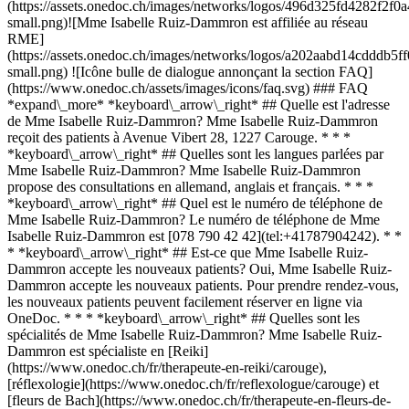
(https://assets.onedoc.ch/images/networks/logos/496d325fd4282f
small.png)![Mme Isabelle Ruiz-Dammron est affiliée au réseau
RME]
(https://assets.onedoc.ch/images/networks/logos/a202aabd14cddd
small.png) ![Icône bulle de dialogue annonçant la section FAQ]
(https://www.onedoc.ch/assets/images/icons/faq.svg) ### FAQ
*expand\_more* *keyboard\_arrow\_right* ## Quelle est l'adresse
de Mme Isabelle Ruiz-Dammron? Mme Isabelle Ruiz-Dammron
reçoit des patients à Avenue Vibert 28, 1227 Carouge. * * *
*keyboard\_arrow\_right* ## Quelles sont les langues parlées par
Mme Isabelle Ruiz-Dammron? Mme Isabelle Ruiz-Dammron
propose des consultations en allemand, anglais et français. * * *
*keyboard\_arrow\_right* ## Quel est le numéro de téléphone de
Mme Isabelle Ruiz-Dammron? Le numéro de téléphone de Mme
Isabelle Ruiz-Dammron est [078 790 42 42](tel:+41787904242). * *
* *keyboard\_arrow\_right* ## Est-ce que Mme Isabelle Ruiz-
Dammron accepte les nouveaux patients? Oui, Mme Isabelle Ruiz-
Dammron accepte les nouveaux patients. Pour prendre rendez-vous,
les nouveaux patients peuvent facilement réserver en ligne via
OneDoc. * * * *keyboard\_arrow\_right* ## Quelles sont les
spécialités de Mme Isabelle Ruiz-Dammron? Mme Isabelle Ruiz-
Dammron est spécialiste en [Reiki]
(https://www.onedoc.ch/fr/therapeute-en-reiki/carouge),
[réflexologie](https://www.onedoc.ch/fr/reflexologue/carouge) et
[fleurs de Bach](https://www.onedoc.ch/fr/therapeute-en-fleurs-de-