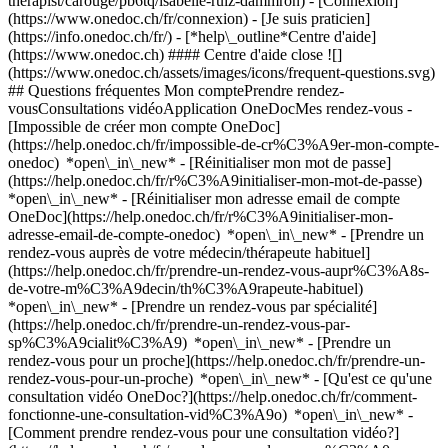
therapist/carouge/pb6tq/isabelle-ruiz-dammron)
- [Connexion]
(https://www.onedoc.ch/fr/connexion) - [Je suis praticien]
(https://info.onedoc.ch/fr/)
- [*help\_outline*Centre d'aide]
(https://www.onedoc.ch) #### Centre d'aide close ![]
(https://www.onedoc.ch/assets/images/icons/frequent-questions.svg)
## Questions fréquentes Mon comptePrendre rendez-
vousConsultations vidéoApplication OneDocMes rendez-vous -
[Impossible de créer mon compte OneDoc]
(https://help.onedoc.ch/fr/impossible-de-cr%C3%A9er-mon-compte-
onedoc) *open\_in\_new* - [Réinitialiser mon mot de passe]
(https://help.onedoc.ch/fr/r%C3%A9initialiser-mon-mot-de-passe)
*open\_in\_new* - [Réinitialiser mon adresse email de compte
OneDoc](https://help.onedoc.ch/fr/r%C3%A9initialiser-mon-
adresse-email-de-compte-onedoc) *open\_in\_new*
- [Prendre un
rendez-vous auprès de votre médecin/thérapeute habituel]
(https://help.onedoc.ch/fr/prendre-un-rendez-vous-aupr%C3%A8s-
de-votre-m%C3%A9decin/th%C3%A9rapeute-habituel)
*open\_in\_new* - [Prendre un rendez-vous par spécialité]
(https://help.onedoc.ch/fr/prendre-un-rendez-vous-par-
sp%C3%A9cialit%C3%A9) *open\_in\_new* - [Prendre un
rendez-vous pour un proche](https://help.onedoc.ch/fr/prendre-un-
rendez-vous-pour-un-proche) *open\_in\_new*
- [Qu'est ce qu'une
consultation vidéo OneDoc?](https://help.onedoc.ch/fr/comment-
fonctionne-une-consultation-vid%C3%A9o) *open\_in\_new* -
[Comment prendre rendez-vous pour une consultation vidéo?]