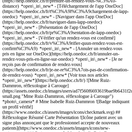
(https://help.onedoc.ch/fr/prendre-un-rendez-vous-%C3%A0-
distance) *open\_in\_new*
- [Téléchargement de l'app OneDoc]
(https://help.onedoc.ch/fr/t%C3%A9l%C3%A9chargement-de-lapp-
onedoc) *open\_in\_new* - [Naviguer dans l'app OneDoc]
(https://help.onedoc.ch/fr/naviguer-dans-lapp-onedoc)
*open\_in\_new* - [Présentation de l'app OneDoc]
(https://help.onedoc.ch/fr/pr%C3%A9sentation-de-lapp-onedoc)
*open\_in\_new*
- [Vérifier qu'un rendez-vous est confirmé]
(https://help.onedoc.ch/fr/v%C3%A9rifier-quun-rendez-vous-est-
confirm%C3%A9) *open\_in\_new* - [Annuler un rendez-vous
pris en ligne sur OneDoc](https://help.onedoc.ch/fr/annuler-un-
rendez-vous-pris-en-ligne-sur-onedoc) *open\_in\_new* - [Je ne
reçois pas de confirmation de rendez-vous]
(https://help.onedoc.ch/fr/je-ne-re%C3%A7ois-pas-de-confirmation-
de-rendez-vous) *open\_in\_new* [Voir tous nos articles
*open\_in\_new*](https://help.onedoc.ch/fr/) ![Mme Ruiz-
Dammron, réflexologue à Carouge]
(https://assets.onedoc.ch/images/users/ad7f560f6693619bae9b64
small.png "Mme Ruiz-Dammron, réflexologue à Carouge")
*photo\_camera* # Mme Isabelle Ruiz-Dammron ![Badge indiquant
un profil vérifié]
(https://www.onedoc.ch/assets/images/icons/checkmark.svg) ##
Réflexologue Résumé Carte Présentation ![Icône patient avec un
signe plus annonçant que le professionnel accepte de nouveaux
patients](https://www.onedoc.ch/assets/images/icons/new-