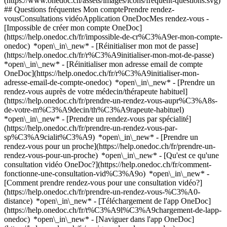
(https://www.onedoc.ch/assets/images/icons/frequent-questions.svg)
## Questions fréquentes Mon comptePrendre rendez-
vousConsultations vidéoApplication OneDocMes rendez-vous -
[Impossible de créer mon compte OneDoc]
(https://help.onedoc.ch/fr/impossible-de-cr%C3%A9er-mon-compte-
onedoc) *open\_in\_new* - [Réinitialiser mon mot de passe]
(https://help.onedoc.ch/fr/r%C3%A9initialiser-mon-mot-de-passe)
*open\_in\_new* - [Réinitialiser mon adresse email de compte
OneDoc](https://help.onedoc.ch/fr/r%C3%A9initialiser-mon-
adresse-email-de-compte-onedoc) *open\_in\_new*
- [Prendre un
rendez-vous auprès de votre médecin/thérapeute habituel]
(https://help.onedoc.ch/fr/prendre-un-rendez-vous-aupr%C3%A8s-
de-votre-m%C3%A9decin/th%C3%A9rapeute-habituel)
*open\_in\_new* - [Prendre un rendez-vous par spécialité]
(https://help.onedoc.ch/fr/prendre-un-rendez-vous-par-
sp%C3%A9cialit%C3%A9) *open\_in\_new* - [Prendre un
rendez-vous pour un proche](https://help.onedoc.ch/fr/prendre-un-
rendez-vous-pour-un-proche) *open\_in\_new*
- [Qu'est ce qu'une
consultation vidéo OneDoc?](https://help.onedoc.ch/fr/comment-
fonctionne-une-consultation-vid%C3%A9o) *open\_in\_new* -
[Comment prendre rendez-vous pour une consultation vidéo?]
(https://help.onedoc.ch/fr/prendre-un-rendez-vous-%C3%A0-
distance) *open\_in\_new*
- [Téléchargement de l'app OneDoc]
(https://help.onedoc.ch/fr/t%C3%A9l%C3%A9chargement-de-lapp-
onedoc) *open\_in\_new* - [Naviguer dans l'app OneDoc]