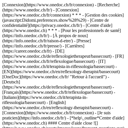
[Connexion](https://www.onedoc.ch/fr/connexion) - [Recherche]
(https://www.onedoc.ch/fr/) - [Connexion]
(https://www.onedoc.ch/fr/connexion) * * * - [Gestion des cookies]
(javascript:Didomi.preferences.show%28%29) - [Centre de
confidentialité](https://privacy.onedoc.ch/fr/) - [Centre d'aide]
(https://www.onedoc.ch) * * * - [Pour les professionnels de santé]
(https://info.onedoc.ch/fr/) - [À propos de nous]
(https://info.onedoc.ch/fr/raison-d-etre/) - [Presse]
(https://info.onedoc.ch/fr/presse/) - [Carrières]
(https://career.onedoc.ch/fr)
- [DE]
(https://www.onedoc.ch/de/reflexologietherapeut/bassecourt) - [FR]
(https://www.onedoc.ch/fr/reflexologue/bassecourt) - [IT]
(https://www.onedoc.ch/it/terapista-in-riflessologia/bassecourt) -
[EN](https://www.onedoc.ch/en/reflexology-therapist/bassecourt)
[OneDoc](https://www.onedoc.ch/fr/ "Retour à l'accueil") -
[Deutsch]
(https://www.onedoc.ch/de/reflexologietherapeut/bassecourt) -
[Français](https://www.onedoc.ch/fr/reflexologue/bassecourt) -
[Italiano](https://www.onedoc.ch/it/terapista-in-
riflessologia/bassecourt) - [English]
(https://www.onedoc.ch/en/reflexology-therapist/bassecourt)
-
[Connexion](https://www.onedoc.ch/fr/connexion) - [Je suis
praticien](https://info.onedoc.ch/fr/)
- [*help\_outline*Centre d'aide]
(https://www.onedoc.ch) #### Centre d'aide close ![]