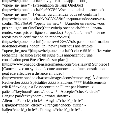
(https://help.onedoc.ch/fr/naviguer-dans-lapp-onedoc)
*open\_in\_new* - [Présentation de l'app OneDoc]
(https://help.onedoc.ch/fr/pr%C3%A9sentation-de-lapp-onedoc)
*open\_in\_new*
- [Vérifier qu'un rendez-vous est confirmé](https://help.onedoc.ch/fr/v%C3%A9rifier-quun-rendez-vous-est-confirm%C3%A9) *open\_in\_new* - [Annuler un rendez-vous pris en ligne sur OneDoc](https://help.onedoc.ch/fr/annuler-un-rendez-vous-pris-en-ligne-sur-onedoc) *open\_in\_new* - [Je ne reçois pas de confirmation de rendez-vous](https://help.onedoc.ch/fr/je-ne-re%C3%A7ois-pas-de-confirmation-de-rendez-vous) *open\_in\_new* [Voir tous nos articles *open\_in\_new*](https://help.onedoc.ch/fr/) close ## Modifier votre recherche ![Maison avec un signe plus annonçant qu’une consultation peut être effectuée sur place](https://www.onedoc.ch/assets/images/icons/on-site.svg) Sur place ![Caméra avec un symbole lecture annonçant qu’une consultation peut être effectuée à distance en vidéo](https://www.onedoc.ch/assets/images/icons/remote.svg) À distance Rechercher #### Spécialités #### Praticiens #### Établissements edit Réflexologue à Bassecourt tune Filtrer par Nouveaux patients*keyboard\_arrow\_down* - Acceptés*check\_circle* Langue parlée*keyboard\_arrow\_down* - Allemand*check\_circle* - Anglais*check\_circle* - Espagnol*check\_circle* - Français*check\_circle* - Italien*check\_circle* - Portugais*check\_circle* - Suédois*check\_circle* Sexe*keyboard\_arrow\_down* - Femme*check\_circle* - Homme*check\_circle* Réseau*keyboard\_arrow\_down* - ASCA*check\_circle* - RME*check\_circle* Disponibilité*keyboard\_arrow\_down* - Disponible aujourdhui*check\_circle* - Dans les 3 prochains jours*check\_circle* - Dans les 7 prochains jours*check\_circle* - Dans les 14 prochains jours*check\_circle* # Réflexologue à Bassecourt: prenez rendez-vous en ligne aujourd'hui ## 1 résultat à Bassecourt [![M. Didier Erard, thérapeute en drainage lymphatique à Bassecourt](https://assets.onedoc.ch/images/users/795d570ce5539faf285770e2cb381442f5bafca2fd189dc9dc4e92e4909c2a57-small.jpg "M. Didier Erard, thérapeute en drainage lymphatique à Bassecourt")](https://www.onedoc.ch/fr/therapeute-en-drainage-lymphatique/bassecourt/pcr9p/didier-erard) ### [M. Didier Erard](https://www.onedoc.ch/fr/therapeute-en-drainage-lymphatique/bassecourt/pcr9p/didier-erard) ![Badge indiquant un profil vérifié](https://www.onedoc.ch/assets/images/icons/checkmark.svg) [Thérapeute en drainage lymphatique](https://www.onedoc.ch/fr/therapeute-en-drainage-lymphatique/bassecourt), Réflexologue Didier Erard, cabinet de thérapies alternatives Rue de l'Abbé-Monnin 38 2854 Bassecourt ![M. Didier Erard est affilié au réseau ASCA](https://assets.onedoc.ch/images/networks/logos/496d325fd4282f2f0a46197dd629fd16fcd2d324839e441a2a65aaa74df08a15-small.png)![M. Didier Erard est affilié au réseau RME](https://assets.onedoc.ch/images/networks/logos/a202aabd14cdddb5ff03205af2481fb805645ff903773c55a6c572d22f23762e-small.png) ![Icône patient avec un signe plus annonçant que le professionnel accepte de nouveaux patients](https://www.onedoc.ch/assets/images/icons/new-patients.svg)Accepte les nouveaux patients [Réserver un RDV](https://www.onedoc.ch/fr/therapeute-en-drainage-lymphatique/bassecourt/pcr9p/didier-erard) *chevron\_left* mar. 04 août *chevron\_right* Voir plus de rendez-vous *error\_outline* Une erreur s'est produite lors du chargement des disponibilités [Réessayer](https://www.onedoc.ch) ## __Réflexologues__: d'autres spécialistes sont réservables en ligne dans les environs de __Bassecourt__ [![Mme Maria Sedzik, réflexologue à Haute-Sorne](https://assets.onedoc.ch/images/users/8589aa41b72ce5fbd91512f1242f044757618f93288338bdcc693288e6cc61da-small.jpg "Mme Maria Sedzik, réflexologue à Haute-Sorne")](https://www.onedoc.ch/fr/reflexologue/haute-sorne/pc2vz/maria-sedzik) ### [Mme Maria Sedzik](https://www.onedoc.ch/fr/reflexologue/haute-sorne/pc2vz/maria-sedzik) ![Badge indiquant un profil vérifié](https://www.onedoc.ch/assets/images/icons/checkmark.svg) [Réflexologue](https://www.onedoc.ch/fr/reflexologue/haute-sorne) Relaxate Bassecourt Rue du Champ Hulay 10 2854 Haute-Sorne ![Mme Maria Sedzik est affiliée au réseau ASCA](https://assets.onedoc.ch/images/networks/logos/496d325fd4282f2f0a46197dd629fd16fcd2d324839e441a2a65aaa74df08a15-small.png)![Mme Maria Sedzik est affiliée au réseau RME](https://assets.onedoc.ch/images/networks/logos/a202aabd14cdddb5ff03205af2481fb805645ff903773c55a6c572d22f23762e-small.png) ![Icône patient avec un signe plus annonçant que le professionnel accepte de nouveaux patients](https://www.onedoc.ch/assets/images/icons/new-patients.svg)Accepte les nouveaux patients [Réserver un RDV](https://www.onedoc.ch/fr/reflexologue/haute-sorne/pc2vz/maria-sedzik) *chevron\_left* mar. 04 août *chevron\_right* Voir plus de rendez-vous *error\_outline* Une erreur s'est produite lors du chargement des disponibilités [Réessayer](https://www.onedoc.ch) [![M. Valentin Piaget, masseur médical à Malleray](https://assets.onedoc.ch/images/users/8d2a96ca49cccc2355bbc418d78991859881f793d58fc94f086ab17edfb3edff-small.jpg "M. Valentin Piaget, masseur médical à Malleray")](https://www.onedoc.ch/fr/masseur-medical/malleray/pjej/valentin-piaget) ### [M. Valentin Piaget](https://www.onedoc.ch/fr/masseur-medical/malleray/pjej/valentin-piaget) ![Badge indiquant un profil vérifié](https://www.onedoc.ch/assets/images/icons/checkmark.svg) [Masseur médical](https://www.onedoc.ch/fr/masseur-medical/malleray), [Réflexologue](https://www.onedoc.ch/fr/reflexologue/malleray) Massage-Piaget Grand Rue 43 2735 Malleray ![M. Valentin Piaget est affilié au réseau ASCA](https://assets.onedoc.ch/images/networks/logos/496d325fd4282f2f0a46197dd629fd16fcd2d324839e441a2a65aaa74df08a15-small.png)![M. Valentin Piaget est affilié au réseau RME](https://assets.onedoc.ch/images/networks/logos/a202aabd14cdddb5ff03205af2481fb805645ff903773c55a6c572d22f23762e-small.png) ![Icône patient avec un signe plus annonçant que le professionnel accepte de nouveaux patients](https://www.onedoc.ch/assets/images/icons/new-patients.svg)Accepte les nouveaux patients [Réserver un RDV](https://www.onedoc.ch/fr/masseur-medical/malleray/pjej/valentin-piaget) *chevron\_left* mar. 04 août *chevron\_right* Voir plus de rendez-vous *error\_outline* Une erreur s'est produite lors du chargement des disponibilités [Réessayer](https://www.onedoc.ch) [![Mme Matilda Emmenegger, masseuse médicale à Reconvilier](https://assets.onedoc.ch/images/users/907f0d945b173aaf95020173e7eabfb2429f62ecac8a9288a2a70a4b5295d941-small.png "Mme Matilda Emmenegger, masseuse médicale à Reconvilier")](https://www.onedoc.ch/fr/masseuse-medicale/reconvilier/pc0i9/matilda-emmenegger) ### [Mme Matilda Emmenegger](https://www.onedoc.ch/fr/masseuse-medicale/reconvilier/pc0i9/matilda-emmenegger) ![Badge indiquant un profil vérifié](https://www.onedoc.ch/assets/images/icons/checkmark.svg) [Masseuse médicale](https://www.onedoc.ch/fr/masseur-medical/reconvilier), [Réflexologue](https://www.onedoc.ch/fr/reflexologue/reconvilier) [Espace PhysioFocus](https://www.onedoc.ch/fr/cabinet-de-groupe/reconvilier/e111/espace-physiofocus) Grand-Rue 24 2732 Reconvilier ![Mme Matilda Emmenegger est affiliée au réseau ASCA](https://assets.onedoc.ch/images/networks/logos/496d325fd4282f2f0a46197dd629fd16fcd2d324839e441a2a65aaa74df08a15-small.png)![Mme Matilda Emmenegger est affiliée au réseau RME](https://assets.onedoc.ch/images/networks/logos/a202aabd14cdddb5ff03205af2481fb805645ff903773c55a6c572d22f23762e-small.png) ![Icône patient avec un signe plus annonçant que le professionnel accepte de nouveaux patients](https://www.onedoc.ch/assets/images/icons/new-patients.svg)Accepte les nouveaux patients [Réserver un RDV](https://www.onedoc.ch/fr/masseuse-medicale/reconvilier/pc0i9/matilda-emmenegger) *chevron\_left* mar. 04 août *chevron\_right* Voir plus de rendez-vous *error\_outline* Une erreur s'est produite lors du chargement des disponibilités [Réessayer](https://www.onedoc.ch) [![Mme Dominique Brait, spécialiste en soins esthétiques à Moutier](https://assets.onedoc.ch/images/users/dcd9ea819085ac8a36e9c7614d201e93b148d3154384c7af9b9c64e47467c5cc-small.png "Mme Dominique Brait, spécialiste en soins esthétiques à Moutier")](https://www.onedoc.ch/fr/specialiste-en-soins-esthetiques/moutier/pcyu0/dominique-brait) ### [Mme Dominique Brait](https://www.onedoc.ch/fr/specialiste-en-soins-esthetiques/moutier/pcyu0/dominique-brait) ![Badge indiquant un profil vérifié](https://www.onedoc.ch/assets/images/icons/checkmark.svg) [Spécialiste en soins esthétiques](https://www.onedoc.ch/fr/specialiste-en-soins-esthetiques/moutier), [Réflexologue](https://www.onedoc.ch/fr/reflexologue/moutier) [Institut l'Essentiel](https://www.onedoc.ch/fr/cabinet-de-groupe/moutier/ebdjh/institut-l-essentiel) Avenue de la Gare 15 2740 Moutier ![Mme Dominique Brait est affiliée au réseau ASCA](https://assets.onedoc.ch/images/networks/logos/496d325fd4282f2f0a46197dd629fd16fcd2d324839e441a2a65aaa74df08a15-small.png) ![Icône patient avec un signe plus annonçant que le professionnel accepte de nouveaux patients](https://www.onedoc.ch/assets/images/icons/new-patients.svg)Accepte les nouveaux patients [Réserver un RDV](https://www.onedoc.ch/fr/specialiste-en-soins-esthetiques/moutier/pcyu0/dominique-brait) [![Mme Romane Brahier, masseuse médicale à Porrentruy](https://assets.onedoc.ch/images/users/aba4a4141a9083ce095933a41e6e8c2865f8103211c6dcc69df8bbb3377e66fa-small.jpg "Mme Romane Brahier, masseuse médicale à Porrentruy")](https://www.onedoc.ch/fr/masseuse-medicale/porrentruy/pcp6q/romane-brahier) ### [Mme Romane Brahier](https://www.onedoc.ch/fr/masseuse-medicale/porrentruy/pcp6q/romane-brahier) ![Badge indiquant un profil vérifié](https://www.onedoc.ch/assets/images/icons/checkmark.svg) [Masseuse médicale](https://www.onedoc.ch/fr/masseur-medical/porrentruy), [Réflexologue](https://www.onedoc.ch/fr/reflexologue/porrentruy) Romane Brahier - Massage Médical Brevet Fédéral Chemin des Vauches 7 2900 Porr