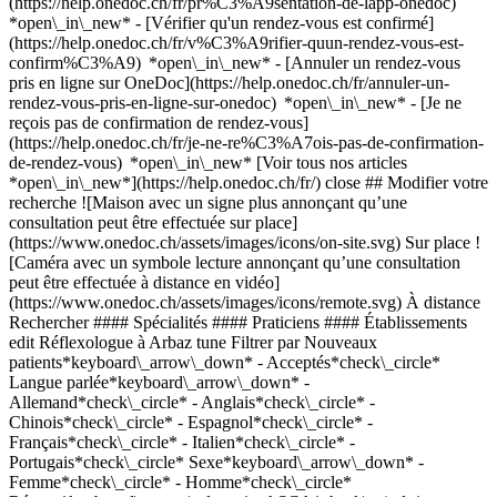
(https://help.onedoc.ch/fr/pr%C3%A9sentation-de-lapp-onedoc)
*open\_in\_new*
- [Vérifier qu'un rendez-vous est confirmé](https://help.onedoc.ch/fr/v%C3%A9rifier-quun-rendez-vous-est-confirm%C3%A9) *open\_in\_new* - [Annuler un rendez-vous pris en ligne sur OneDoc](https://help.onedoc.ch/fr/annuler-un-rendez-vous-pris-en-ligne-sur-onedoc) *open\_in\_new* - [Je ne reçois pas de confirmation de rendez-vous](https://help.onedoc.ch/fr/je-ne-re%C3%A7ois-pas-de-confirmation-de-rendez-vous) *open\_in\_new* [Voir tous nos articles *open\_in\_new*](https://help.onedoc.ch/fr/) close ## Modifier votre recherche ![Maison avec un signe plus annonçant qu’une consultation peut être effectuée sur place](https://www.onedoc.ch/assets/images/icons/on-site.svg) Sur place ![Caméra avec un symbole lecture annonçant qu’une consultation peut être effectuée à distance en vidéo](https://www.onedoc.ch/assets/images/icons/remote.svg) À distance Rechercher #### Spécialités #### Praticiens #### Établissements edit Réflexologue à Arbaz tune Filtrer par Nouveaux patients*keyboard\_arrow\_down* - Acceptés*check\_circle* Langue parlée*keyboard\_arrow\_down* - Allemand*check\_circle* - Anglais*check\_circle* - Chinois*check\_circle* - Espagnol*check\_circle* - Français*check\_circle* - Italien*check\_circle* - Portugais*check\_circle* Sexe*keyboard\_arrow\_down* - Femme*check\_circle* - Homme*check\_circle* Réseau*keyboard\_arrow\_down* - ASCA*check\_circle* - RME*check\_circle* - APTN*check\_circle* Disponibilité*keyboard\_arrow\_down* - Disponible aujourdhui*check\_circle* - Dans les 3 prochains jours*check\_circle* - Dans les 7 prochains jours*check\_circle* - Dans les 14 prochains jours*check\_circle* # Réflexologue à Arbaz: prenez rendez-vous en ligne aujourd'hui ## 1 résultat à Arbaz [![Mme Raphaëlla Constantin, thérapeute en hypnose à Arbaz](https://assets.onedoc.ch/images/users/d54f8fc652945620c36777354404b3b34ae19346337e00edba5e25952b0ab8b9-small.jpg "Mme Raphaëlla Constantin, thérapeute en hypnose à Arbaz")](https://www.onedoc.ch/fr/therapeute-en-hypnose/arbaz/pcutv/raphaella-constantin) ### [Mme Raphaëlla Constantin](https://www.onedoc.ch/fr/therapeute-en-hypnose/arbaz/pcutv/raphaella-constantin) ![Badge indiquant un profil vérifié](https://www.onedoc.ch/assets/images/icons/checkmark.svg) [Thérapeute en hypnose](https://www.onedoc.ch/fr/therapeute-en-hypnose/arbaz), Réflexologue [Espace Camelia Arbaz](https://www.onedoc.ch/fr/cabinet-paramedical/arbaz/ebbut/espace-camelia-arbaz) Route de Larzelly 19 1974 Arbaz ![Mme Raphaëlla Constantin est affiliée au réseau ASCA](https://assets.onedoc.ch/images/networks/logos/496d325fd4282f2f0a46197dd629fd16fcd2d324839e441a2a65aaa74df08a15-small.png) ![Icône patient avec un signe plus annonçant que le professionnel accepte de nouveaux patients](https://www.onedoc.ch/assets/images/icons/new-patients.svg)Accepte les nouveaux patients [Réserver un RDV](https://www.onedoc.ch/fr/therapeute-en-hypnose/arbaz/pcutv/raphaella-constantin) *chevron\_left* lun. 03 août *chevron\_right* Voir plus de rendez-vous *error\_outline* Une erreur s'est produite lors du chargement des disponibilités [Réessayer](https://www.onedoc.ch) ## __Réflexologues__: d'autres spécialistes sont réservables en ligne dans les environs de __Arbaz__ [![Mme Raphaëlla Constantin, thérapeute en hypnose à Sion](https://assets.onedoc.ch/images/users/d54f8fc652945620c36777354404b3b34ae19346337e00edba5e25952b0ab8b9-small.jpg "Mme Raphaëlla Constantin, thérapeute en hypnose à Sion")](https://www.onedoc.ch/fr/therapeute-en-hypnose/sion/pcutu/raphaella-constantin) ### [Mme Raphaëlla Constantin](https://www.onedoc.ch/fr/therapeute-en-hypnose/sion/pcutu/raphaella-constantin) ![Badge indiquant un profil vérifié](https://www.onedoc.ch/assets/images/icons/checkmark.svg) [Thérapeute en hypnose](https://www.onedoc.ch/fr/therapeute-en-hypnose/sion), [Réflexologue](https://www.onedoc.ch/fr/reflexologue/sion) [Espace Camelia](https://www.onedoc.ch/fr/cabinet-paramedical/sion/ebbus/espace-camelia) Avenue de Tourbillon 3 1950 Sion ![Mme Raphaëlla Constantin est affiliée au réseau ASCA](https://assets.onedoc.ch/images/networks/logos/496d325fd4282f2f0a46197dd629fd16fcd2d324839e441a2a65aaa74df08a15-small.png) ![Icône patient avec un signe plus annonçant que le professionnel accepte de nouveaux patients](https://www.onedoc.ch/assets/images/icons/new-patients.svg)Accepte les nouveaux patients [Réserver un RDV](https://www.onedoc.ch/fr/therapeute-en-hypnose/sion/pcutu/raphaella-constantin) *chevron\_left* lun. 03 août *chevron\_right* Voir plus de rendez-vous *error\_outline* Une erreur s'est produite lors du chargement des disponibilités [Réessayer](https://www.onedoc.ch) [![Mme Laure Meyer, réflexologue à Sion](https://assets.onedoc.ch/images/users/7d25f697a54467e64052e2c431779c7809b2a27419452710f8ddac119321c080-small.jpg "Mme Laure Meyer, réflexologue à Sion")](https://www.onedoc.ch/fr/reflexologue/sion/pcden/laure-meyer) ### [Mme Laure Meyer](https://www.onedoc.ch/fr/reflexologue/sion/pcden/laure-meyer) ![Badge indiquant un profil vérifié](https://www.onedoc.ch/assets/images/icons/checkmark.svg) [Réflexologue](https://www.onedoc.ch/fr/reflexologue/sion) Cabinet Thérapeutique du Midi Place du Midi 30 1950 Sion ![Mme Laure Meyer est affiliée au réseau ASCA](https://assets.onedoc.ch/images/networks/logos/496d325fd4282f2f0a46197dd629fd16fcd2d324839e441a2a65aaa74df08a15-small.png)![Mme Laure Meyer est affiliée au réseau RME](https://assets.onedoc.ch/images/networks/logos/a202aabd14cdddb5ff03205af2481fb805645ff903773c55a6c572d22f23762e-small.png) ![Icône patient avec un signe plus annonçant que le professionnel accepte de nouveaux patients](https://www.onedoc.ch/assets/images/icons/new-patients.svg)Accepte les nouveaux patients [Réserver un RDV](https://www.onedoc.ch/fr/reflexologue/sion/pcden/laure-meyer) *chevron\_left* lun. 03 août *chevron\_right* Voir plus de rendez-vous *error\_outline* Une erreur s'est produite lors du chargement des disponibilités [Réessayer](https://www.onedoc.ch) [![Mme Manon Terrapon, réflexologue à Savièse](https://assets.onedoc.ch/images/users/0430fd340daccf33600ba1c26601e584523527ac1b9e5fd6594c51d2856cdd7d-small.jpg "Mme Manon Terrapon, réflexologue à Savièse")](https://www.onedoc.ch/fr/reflexologue/saviese/pcxve/manon-terrapon) ### [Mme Manon Terrapon](https://www.onedoc.ch/fr/reflexologue/saviese/pcxve/manon-terrapon) ![Badge indiquant un profil vérifié](https://www.onedoc.ch/assets/images/icons/checkmark.svg) [Réflexologue](https://www.onedoc.ch/fr/reflexologue/saviese) Le Coin Rue de Chandolin 52 1965 Savièse ![Mme Manon Terrapon est affiliée au réseau ASCA](https://assets.onedoc.ch/images/networks/logos/496d325fd4282f2f0a46197dd629fd16fcd2d324839e441a2a65aaa74df08a15-small.png)![Mme Manon Terrapon est affiliée au réseau RME](https://assets.onedoc.ch/images/networks/logos/a202aabd14cdddb5ff03205af2481fb805645ff903773c55a6c572d22f23762e-small.png) ![Icône patient avec un signe plus annonçant que le professionnel accepte de nouveaux patients](https://www.onedoc.ch/assets/images/icons/new-patients.svg)Accepte les nouveaux patients [Réserver un RDV](https://www.onedoc.ch/fr/reflexologue/saviese/pcxve/manon-terrapon) *chevron\_left* lun. 03 août *chevron\_right* Voir plus de rendez-vous *error\_outline* Une erreur s'est produite lors du chargement des disponibilités [Réessayer](https://www.onedoc.ch) [![Mme Estelle Schmid, thérapeute craniosacrale à Sion](https://assets.onedoc.ch/images/users/05db5f3e35ea3ce2b68b37e6efbd0f664e4d871830b7050ba62d2dc7a2447625-small.jpg "Mme Estelle Schmid, thérapeute craniosacrale à Sion")](https://www.onedoc.ch/fr/therapeute-craniosacrale/sion/pctuk/estelle-schmid) ### [Mme Estelle Schmid](https://www.onedoc.ch/fr/therapeute-craniosacrale/sion/pctuk/estelle-schmid) ![Badge indiquant un profil vérifié](https://www.onedoc.ch/assets/images/icons/checkmark.svg) [Thérapeute craniosacrale](https://www.onedoc.ch/fr/therapeute-craniosacrale/sion), [Réflexologue](https://www.onedoc.ch/fr/reflexologue/sion) Cabinet de Santé - Estelle Schmid Rue des Remparts 8 1950 Sion ![Mme Estelle Schmid est affiliée au réseau ASCA](https://assets.onedoc.ch/images/networks/logos/496d325fd4282f2f0a46197dd629fd16fcd2d324839e441a2a65aaa74df08a15-small.png)![Mme Estelle Schmid est affiliée au réseau RME](https://assets.onedoc.ch/images/networks/logos/a202aabd14cdddb5ff03205af2481fb805645ff903773c55a6c572d22f23762e-small.png) ![Icône patient avec un signe plus annonçant que le professionnel accepte de nouveaux patients](https://www.onedoc.ch/assets/images/icons/new-patients.svg)Accepte les nouveaux patients [Réserver un RDV](https://www.onedoc.ch/fr/therapeute-craniosacrale/sion/pctuk/estelle-schmid) [![Mme Catherine Berthouzoz, réflexologue à Sion](https://assets.onedoc.ch/images/users/85e92eead2a088abbe2b4a91ae5928e762d59589af680bcae4cde34ae7e153a4-small.jpg "Mme Catherine Berthouzoz, réflexologue à Sion")](https://www.onedoc.ch/fr/reflexologue/sion/pctqv/catherine-berthouzoz) ### [Mme Catherine Berthouzoz](https://www.onedoc.ch/fr/reflexologue/sion/pctqv/catherine-berthouzoz) ![Badge indiquant un profil vérifié](https://www.onedoc.ch/assets/images/icons/checkmark.svg) [Réflexologue](https://www.onedoc.ch/fr/reflexologue/sion) [Attitude santé](https://www.onedoc.ch/fr/cabinet-de-groupe/sion/ebbdf/attitude-sante) Rue de l'Industrie 10 1950 Sion ![Mme Catherine Berthouzoz est affiliée au réseau ASCA](https://assets.onedoc.ch/images/networks/logos/496d325fd4282f2f0a46197dd629fd16fcd2d324839e441a2a65aaa74df08a15-small.png) ![Icône patient avec un signe plus annonçant que le professionnel accepte de nouveaux patients](https://www.onedoc.ch/assets/images/icons/new-patients.svg)Accepte les nouveaux patients [Réserver un RDV](https://www.onedoc.ch/fr/reflexologue/sion/pctqv/catherine-berthouzoz) [![M. Jean-christophe Dini, masseur classique à Sion](https://assets.onedoc.ch/images/users/