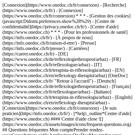
[Connexion](https://www.onedoc.ch/fr/connexion) - [Recherche]
(https://www.onedoc.ch/fr/) - [Connexion]
(https://www.onedoc.ch/fr/connexion) * * * - [Gestion des cookies]
(javascript:Didomi.preferences.show%28%29) - [Centre de
confidentialité](https://privacy.onedoc.ch/fr/) - [Centre d'aide]
(https://www.onedoc.ch) * * * - [Pour les professionnels de santé]
(https://info.onedoc.ch/fr/) - [À propos de nous]
(https://info.onedoc.ch/fr/raison-d-etre/) - [Presse]
(https://info.onedoc.ch/fr/presse/) - [Carrières]
(https://career.onedoc.ch/fr)
- [DE]
(https://www.onedoc.ch/de/reflexologietherapeut/arbaz) - [FR]
(https://www.onedoc.ch/fr/reflexologue/arbaz) - [IT]
(https://www.onedoc.ch/it/terapista-in-riflessologia/arbaz) - [EN]
(https://www.onedoc.ch/en/reflexology-therapist/arbaz) [OneDoc]
(https://www.onedoc.ch/fr/ "Retour à l'accueil") - [Deutsch]
(https://www.onedoc.ch/de/reflexologietherapeut/arbaz) - [Français]
(https://www.onedoc.ch/fr/reflexologue/arbaz) - [Italiano]
(https://www.onedoc.ch/it/terapista-in-riflessologia/arbaz) - [English]
(https://www.onedoc.ch/en/reflexology-therapist/arbaz)
-
[Connexion](https://www.onedoc.ch/fr/connexion) - [Je suis
praticien](https://info.onedoc.ch/fr/)
- [*help\_outline*Centre d'aide]
(https://www.onedoc.ch) #### Centre d'aide close ![]
(https://www.onedoc.ch/assets/images/icons/frequent-questions.svg)
## Questions fréquentes Mon comptePrendre rendez-