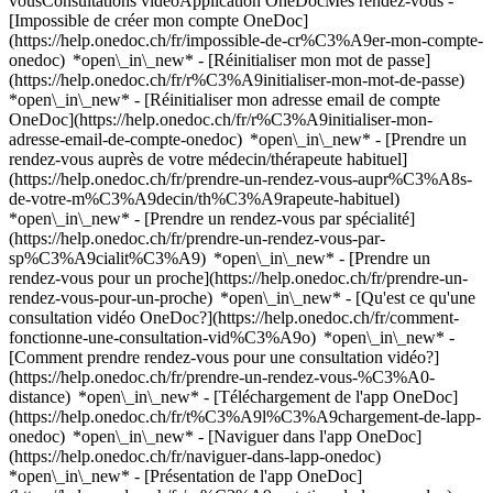
vousConsultations vidéoApplication OneDocMes rendez-vous -
[Impossible de créer mon compte OneDoc]
(https://help.onedoc.ch/fr/impossible-de-cr%C3%A9er-mon-compte-
onedoc) *open\_in\_new* - [Réinitialiser mon mot de passe]
(https://help.onedoc.ch/fr/r%C3%A9initialiser-mon-mot-de-passe)
*open\_in\_new* - [Réinitialiser mon adresse email de compte
OneDoc](https://help.onedoc.ch/fr/r%C3%A9initialiser-mon-
adresse-email-de-compte-onedoc) *open\_in\_new*
- [Prendre un
rendez-vous auprès de votre médecin/thérapeute habituel]
(https://help.onedoc.ch/fr/prendre-un-rendez-vous-aupr%C3%A8s-
de-votre-m%C3%A9decin/th%C3%A9rapeute-habituel)
*open\_in\_new* - [Prendre un rendez-vous par spécialité]
(https://help.onedoc.ch/fr/prendre-un-rendez-vous-par-
sp%C3%A9cialit%C3%A9) *open\_in\_new* - [Prendre un
rendez-vous pour un proche](https://help.onedoc.ch/fr/prendre-un-
rendez-vous-pour-un-proche) *open\_in\_new*
- [Qu'est ce qu'une
consultation vidéo OneDoc?](https://help.onedoc.ch/fr/comment-
fonctionne-une-consultation-vid%C3%A9o) *open\_in\_new* -
[Comment prendre rendez-vous pour une consultation vidéo?]
(https://help.onedoc.ch/fr/prendre-un-rendez-vous-%C3%A0-
distance) *open\_in\_new*
- [Téléchargement de l'app OneDoc]
(https://help.onedoc.ch/fr/t%C3%A9l%C3%A9chargement-de-lapp-
onedoc) *open\_in\_new* - [Naviguer dans l'app OneDoc]
(https://help.onedoc.ch/fr/naviguer-dans-lapp-onedoc)
*open\_in\_new* - [Présentation de l'app OneDoc]