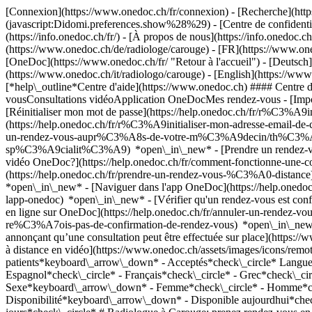
[Connexion](https://www.onedoc.ch/fr/connexion) - [Recherche](https
(javascript:Didomi.preferences.show%28%29) - [Centre de confidentiali
(https://info.onedoc.ch/fr/) - [À propos de nous](https://info.onedoc.ch/
(https://www.onedoc.ch/de/radiologe/carouge) - [FR](https://www.one
[OneDoc](https://www.onedoc.ch/fr/ "Retour à l'accueil") - [Deutsch]
(https://www.onedoc.ch/it/radiologo/carouge) - [English](https://www
[*help\_outline*Centre d'aide](https://www.onedoc.ch) #### Centre d
vousConsultations vidéoApplication OneDocMes rendez-vous - [Imp
[Réinitialiser mon mot de passe](https://help.onedoc.ch/fr/r%C3%A9
(https://help.onedoc.ch/fr/r%C3%A9initialiser-mon-adresse-email-
un-rendez-vous-aupr%C3%A8s-de-votre-m%C3%A9decin/th%C3%A9rapeut
sp%C3%A9cialit%C3%A9) *open\_in\_new* - [Prendre un rendez-vous
vidéo OneDoc?](https://help.onedoc.ch/fr/comment-fonctionne-une-
(https://help.onedoc.ch/fr/prendre-un-rendez-vous-%C3%A0-distan
*open\_in\_new* - [Naviguer dans l'app OneDoc](https://help.onedoc
lapp-onedoc) *open\_in\_new*
- [Vérifier qu'un rendez-vous est confirmé](https://help.onedoc.ch/fr/v%C3%A9rifier-quun-rendez-vous-est-confirm%C3%A9) *open\_in\_new* - [Annuler un rendez-vous pris en ligne sur OneDoc](https://help.onedoc.ch/fr/annuler-un-rendez-vous-pris-en-ligne-sur-onedoc) *open\_in\_new* - [Je ne reçois pas de confirmation de rendez-vous](https://help.onedoc.ch/fr/je-ne-re%C3%A7ois-pas-de-confirmation-de-rendez-vous) *open\_in\_new* [Voir tous nos articles *open\_in\_new*](https://help.onedoc.ch/fr/) close ## Modifier votre recherche ![Maison avec un signe plus annonçant qu’une consultation peut être effectuée sur place](https://www.onedoc.ch/assets/images/icons/on-site.svg) Sur place ![Caméra avec un symbole lecture annonçant qu’une consultation peut être effectuée à distance en vidéo](https://www.onedoc.ch/assets/images/icons/remote.svg) À distance Rechercher #### Spécialités #### Praticiens #### Établissements edit Radiologue à Carouge tune Filtrer par Nouveaux patients*keyboard\_arrow\_down* - Acceptés*check\_circle* Langue parlée*keyboard\_arrow\_down* - Allemand*check\_circle* - Anglais*check\_circle* - Chinois*check\_circle* - Danois*check\_circle* - Espagnol*check\_circle* - Français*check\_circle* - Grec*check\_circle* - Italien*check\_circle* - Persan*check\_circle* - Portugais*check\_circle* - Roumain*check\_circle* - Suédois*check\_circle* Sexe*keyboard\_arrow\_down* - Femme*check\_circle* - Homme*check\_circle* Réseau*keyboard\_arrow\_down* - Medbase*check\_circle* - Magellan*check\_circle* Disponibilité*keyboard\_arrow\_down* - Disponible aujourdhui*check\_circle* - Dans les 3 prochains jours*check\_circle* - Dans les 7 prochains jours*check\_circle* - Dans les 14 prochains jours*check\_circle* # Radiologue à Carouge: prenez rendez-vous en ligne aujourd'hui ## 4 résultats à Carouge [![Dr. Riccardo La Macchia, radiologue à Carouge](https://assets.onedoc.ch/images/users/64d31286ce824d6cf1270e2555db5b2372d03e7315f07d0ca9bb475e38cf75d8-small.jpg "Dr. Riccardo La Macchia, radiologue à Carouge")](https://www.onedoc.ch/fr/radiologue/carouge/pck1r/dr-riccardo-l