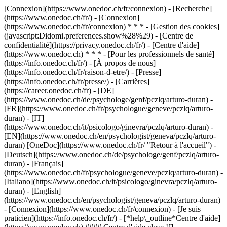
[Connexion](https://www.onedoc.ch/fr/connexion) - [Recherche]
(https://www.onedoc.ch/fr/) - [Connexion]
(https://www.onedoc.ch/fr/connexion) * * * - [Gestion des cookies]
(javascript:Didomi.preferences.show%28%29) - [Centre de
confidentialité](https://privacy.onedoc.ch/fr/) - [Centre d'aide]
(https://www.onedoc.ch) * * * - [Pour les professionnels de santé]
(https://info.onedoc.ch/fr/) - [À propos de nous]
(https://info.onedoc.ch/fr/raison-d-etre/) - [Presse]
(https://info.onedoc.ch/fr/presse/) - [Carrières]
(https://career.onedoc.ch/fr)
- [DE]
(https://www.onedoc.ch/de/psychologe/genf/pczlq/arturo-duran) -
[FR](https://www.onedoc.ch/fr/psychologue/geneve/pczlq/arturo-
duran) - [IT]
(https://www.onedoc.ch/it/psicologo/ginevra/pczlq/arturo-duran) -
[EN](https://www.onedoc.ch/en/psychologist/geneva/pczlq/arturo-
duran) [OneDoc](https://www.onedoc.ch/fr/ "Retour à l'accueil") -
[Deutsch](https://www.onedoc.ch/de/psychologe/genf/pczlq/arturo-
duran) - [Français]
(https://www.onedoc.ch/fr/psychologue/geneve/pczlq/arturo-duran) -
[Italiano](https://www.onedoc.ch/it/psicologo/ginevra/pczlq/arturo-
duran) - [English]
(https://www.onedoc.ch/en/psychologist/geneva/pczlq/arturo-duran)
- [Connexion](https://www.onedoc.ch/fr/connexion) - [Je suis
praticien](https://info.onedoc.ch/fr/)
- [*help\_outline*Centre d'aide]