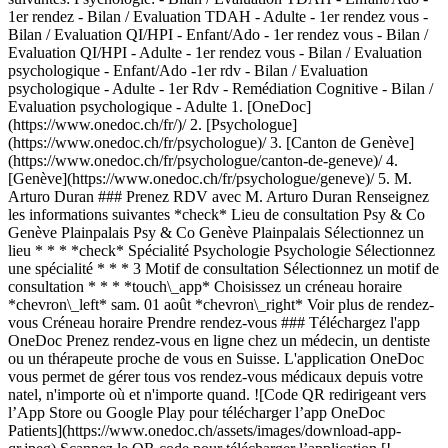
1. [OneDoc](https://www.onedoc.ch/fr/)/ 2. [Psychologue](https://www.onedoc.ch/fr/psychologue)/ 3. [Canton de Genève](https://www.onedoc.ch/fr/psychologue/canton-de-geneve)/ 4. [Genève](https://www.onedoc.ch/fr/psychologue/geneve)/ 5. M. Arturo Duran ### Prenez RDV avec M. Arturo Duran Renseignez les informations suivantes *check* Lieu de consultation Psy & Co Genève Plainpalais Psy & Co Genève Plainpalais Sélectionnez un lieu * * * *check* Spécialité Psychologie Psychologie Sélectionnez une spécialité * * * 3 Motif de consultation Sélectionnez un motif de consultation * * * *touch\_app* Choisissez un créneau horaire *chevron\_left* sam. 01 août *chevron\_right* Voir plus de rendez-vous Créneau horaire Prendre rendez-vous ### Téléchargez l'app OneDoc Prenez rendez-vous en ligne chez un médecin, un dentiste ou un thérapeute proche de vous en Suisse. L'application OneDoc vous permet de gérer tous vos rendez-vous médicaux depuis votre natel, n'importe où et n'importe quand. ![Code QR redirigeant vers l’App Store ou Google Play pour télécharger l’app OneDoc Patients](https://www.onedoc.ch/assets/images/download-app-qr.jpeg) Scannez le QR code pour télécharger l’application [![Téléchargez notre application sur l'App Store!](https://www.onedoc.ch/assets/images/app-store-badge-fr.svg)](https://apps.apple.com/ch/app/onedoc/id1592376413?l=fr)[![Téléchargez notre application sur le Google Play Store!](https://www.onedoc.ch/assets/images/google-play-badge-fr.png)](https://play.google.com/store/apps/details?id=ch.onedoc.patient&hl=fr-CH) *keyboard\_arrow\_right* ## Spécialités associées [Psychologue à Genève](https://www.onedoc.ch/fr/psychologue/geneve)[Psychologue à Nyon](https://www.onedoc.ch/fr/psychologue/nyon)[Psychologue à Morges](https://www.onedoc.ch/fr/psychologue/morges)[Psychologue à Onex](https://www.onedoc.ch/fr/psychologue/onex)[Psychologue à Meyrin](https://www.onedoc.ch/fr/psychologue/meyrin)[Psychologue à Rolle](https://www.onedoc.ch/fr/psychologue/rolle)[Psychologue à Etoy](https://www.onedoc.ch/fr/psychologue/etoy)[Psychologue à Saint-Prex](https://www.onedoc.ch/fr/psychologue/saint-prex)[Psychologue à Eysins](https://www.onedoc.ch/fr/psychologue/eysins)[Psychologue à Carouge](https://www.onedoc.ch/fr/psychologue/carouge)[Psychologue à Gland](https://www.onedoc.ch/fr/psychologue/gland)[Psychologue à Tolochenaz](https://www.onedoc.ch/fr/psychologue/tolochenaz)[Psychologue à Lancy](https://www.onedoc.ch/fr/psychologue/lancy)[Psychologue à Vernier](https://www.onedoc.ch/fr/psychologue/vernier)[Psychologue à Versoix](https://www.onedoc.ch/fr/psychologue/versoix)[Psychologue à Collonge-Bellerive](https://www.onedoc.ch/fr/psychologue/collonge-bellerive)[Psychologue à Satigny](https://www.onedoc.ch/fr/psychologue/satigny)[Psychologue à Vich](https://www.onedoc.ch/fr/psychologue/vich)[Psychologue à Chambésy](https://www.onedoc.ch/fr/psychologue/chambesy)[Psychologue à Chêne-Bourg](https://www.onedoc.ch/fr/psychologue/chene-bourg)[Psychologue à Cologny](https://www.onedoc.ch/fr/psychologue/cologny) *keyboard\_arrow\_right* ## Expertises associées [TDA | TDAH | Trouble du déficit d'attention avec/sans hyperactivité à Genève](https://www.onedoc.ch/fr/tda-tdah-trouble-du-deficit-d-attention-avec-sans-hyperactivite/geneve)[TDA | TDAH | Trouble du déficit d'attention avec/sans hyperactivité à Nyon](https://www.onedoc.ch/fr/tda-tdah-trouble-du-deficit-d-attention-avec-sans-hyperactivite/nyon)[TDA | TDAH | Trouble du déficit d'attention avec/sans hyperactivité à Morges](https://www.onedoc.ch/fr/tda-tdah-trouble-du-deficit-d-attention-avec-sans-hyperactivite/morges)[TDA | TDAH | Trouble du déficit d'attention avec/sans hyperactivité à Rolle](https://www.onedoc.ch/fr/tda-tdah-trouble-du-deficit-d-attention-avec-sans-hyperactivite/rolle)[TDA | TDAH | Trouble du déficit d'attention avec/sans hyperactivité à Meyrin](https://www.onedoc.ch/fr/tda-tdah-trouble-du-deficit-d-attention-avec-sans-hyperactivite/meyrin)[TDA | TDAH | Trouble du déficit d'attention avec/sans hyperactivité à Etoy](https://www.onedoc.ch/fr/tda-tdah-trouble-du-deficit-d-attention-avec-sans-hyperactivite/etoy)[TDA | TDAH | Trouble du déficit d'attention avec/sans hyperactivité à Gland](https://www.onedoc.ch/fr/tda-tdah-trouble-du-deficit-d-attention-avec-sans-hyperactivite/gland)[TDA | TDAH | Trouble du déficit d'attention avec/sans hyperactivité à Satigny](https://www.onedoc.ch/fr/tda-tdah-trouble-du-deficit-d-attention-avec-sans-hyperactivite/satigny)[TDA | TDAH | Trouble du déficit d'attention avec/sans hyperactivité à Eysins](https://www.onedoc.ch/fr/tda-tdah-trouble-du-deficit-d-attention-avec-sans-hyperactivite/eysins)[TDA | TDAH | Trouble du déficit d'attention avec/sans hyperactivité à Versoix](https://www.onedoc.ch/fr/tda-tdah-trouble-du-deficit-d-attention-avec-sans-hyperactivite/versoix)[TDA | TDAH | Trouble du déficit d'attention avec/sans hyperactivité à Collonge-Bellerive](https://www.onedoc.ch/fr/tda-tdah-trouble-du-deficit-d-attention-avec-sans-hyperactivite/collonge-bellerive)[TDA | TDAH | Trouble du déficit d'attention avec/sans hyperactivité à Lancy](https://www.onedoc.ch/fr/tda-tdah-trouble-du-deficit-d-attention-avec-sans-hyperactivite/lancy)[TDA | TDAH | Trouble du déficit d'attention avec/sans hyperactivité à Onex](https://www.onedoc.ch/fr/tda-tdah-trouble-du-deficit-d-attention-avec-sans-hyperactivite/onex)[TDA | TDAH | Trouble du déficit d'attention avec/sans hyperactivité à Vernier](https://www.onedoc.ch/fr/tda-tdah-trouble-du-deficit-d-attention-avec-sans-hyperactivite/vernier)[TDA | TDAH | Trouble du déficit d'attention avec/sans hyperactivité à Carouge](https://www.onedoc.ch/fr/tda-tdah-trouble-du-deficit-d-attention-avec-sans-hyperactivite/carouge)[TDA | TDAH | Trouble du déficit d'attention avec/sans hyperactivité à Écublens VD](https://www.onedoc.ch/fr/tda-tdah-trouble-du-deficit-d-attention-avec-sans-hyperactivite/ecublens?state=VD)[TDA | TDAH | Trouble du déficit d'attention avec/sans hyperactivité à Préverenges](https://www.onedoc.ch/fr/tda-tdah-trouble-du-deficit-d-attention-avec-sans-hyperactivite/preverenges)[Bilan cognitif à Genève](https://www.onedoc.ch/fr/bilan-cognitif/geneve)[Bilan cognitif à Morges](https://www.onedoc.ch/fr/bilan-cognitif/morges)[Bilan cognitif à Nyon](https://www.onedoc.ch/fr/bilan-cognitif/nyon)[Bilan cognitif à Meyrin](https://www.onedoc.ch/fr/bilan-cognitif/meyrin) *keyboard\_arrow\_right* ## Recherches fréquentes [Physiothérapeute à Genève](https://www.onedoc.ch/fr/physiotherapeute/geneve)[Psychologue à Genève](https://www.onedoc.ch/fr/psychologue/geneve)[Médecin généraliste à Genève](https://www.onedoc.ch/fr/medecin-generaliste/geneve)[Thérapeute en drainage lymphatique à Genève](https://www.onedoc.ch/fr/therapeute-en-drainage-lymphatique/geneve)[Masseur classique à Genève](https://www.onedoc.ch/fr/masseur-classique/geneve)[Spécialiste en médecine interne générale à Genève](https://www.onedoc.ch/fr/specialiste-en-medecine-interne-generale/geneve)[Réflexologue à Genève](https://www.onedoc.ch/fr/reflexologue/geneve)[Médecin-dentiste à Genève](https://www.onedoc.ch/fr/medecin-dentiste/geneve)[Acupuncteur à Genève](https://www.onedoc.ch/fr/acupuncteur/geneve)[Spécialiste en Médecine Traditionnelle Chinoise (MTC) à Genève](https://www.onedoc.ch/fr/specialiste-en-medecine-traditionnelle-chinoise-mtc/geneve)[Physiothérapeute du sport à Genève](https://www.onedoc.ch/fr/physiotherapeute-du-sport/geneve)[Masseur thérapeutique à Genève](https://www.onedoc.ch/fr/masseur-therapeutique/geneve)[Gynécologue obstétricien à Genève](https://www.onedoc.ch/fr/gynecologue-obstetricien/geneve)[Ostéopathe à Genève](https://www.onedoc.ch/fr/osteopathe/geneve)[Thérapeute en nutrition MCO à Genève](https://www.onedoc.ch/fr/therapeute-en-nutrition-mco/geneve)[Psychothérapeute à Genève](https://www.onedoc.ch/fr/psychotherapeute/geneve)[Ophtalmologue à Genève](https://www.onedoc.ch/fr/ophtalmologue/geneve)[Pédiatre à Genève](https://www.onedoc.ch/fr/pediatre/geneve)[Thérapeute en nutrition à Genève](https://www.onedoc.ch/fr/therapeute-en-nutrition/geneve)[Thérapeute en hypnose à Genève](https://www.onedoc.ch/fr/therapeute-en-hypnose/geneve)[Spécialiste en médecine esthétique à Genève](https://www.onedoc.ch/fr/specialiste-en-medecine-esthetique/geneve) *keyboard\_arrow\_right* ## Annuaire des professionnels de santé suisses [Liste des praticiens](https://www.onedoc.ch/fr/annuaire) [A](https://www.onedoc.ch/fr/annuaire/A) [B](https://www.onedoc.ch/fr/annuaire/B) [C](https://www.onedoc.ch/fr/annuaire/C) [D](https://www.onedoc.ch/fr/annuaire/D) [E](https://www.onedoc.ch/fr/annuaire/E) [F](https://www.onedoc.ch/fr/annuaire/F) [G](https://www.onedoc.ch/fr/annuaire/G) [H](https://www.onedoc.ch/fr/annuaire/H) [I](https://www.onedoc.ch/fr/annuaire/I) [J](https://www.onedoc.ch/fr/annuaire/J) [K](https://www.onedoc.ch/fr/annuaire/K) [L](https://www.onedoc.ch/fr/annuaire/L) [M](https://www.onedoc.ch/fr/annuaire/M) [N](https://www.onedoc.ch/fr/annuaire/N) [O](https://www.onedoc.ch/fr/annuaire/O) [P](https://www.onedoc.ch/fr/annuaire/P) [Q](https://www.onedoc.ch/fr/annuaire/Q) [R](https://www.onedoc.ch/fr/annuaire/R) [S](https://www.onedoc.ch/fr/annuaire/S) [T](https://www.onedoc.ch/fr/annuaire/T) [U](https://www.onedoc.ch/fr/annuaire/U) [V](https://www.onedoc.ch/fr/annuaire/V) [W](https://www.onedoc.ch/fr/annuaire/W) [X](https://www.onedoc.ch/fr/annuaire/X) [Y](https://www.onedoc.ch/fr/annuaire/Y) [Z](https://www.onedoc.ch/fr/annuaire/Z) ## OneDoc [Pour les professionnels de santé](https://info.onedoc.ch/fr/) [À propos de nous](https://info.onedoc.ch/fr/raison-d-etre/) [Presse](https://info.onedoc.ch/fr/presse/) [Carrières](https://career.onedoc.ch/fr) [Centre de confidentialité](https://privacy.onedoc.ch/fr/) [Gestion des cookies](javascript:Didomi.preferences.show%28%29) [Centre d'aide](https://help.onedoc.ch/fr/) ## Langues [Deutsch](https://www.o