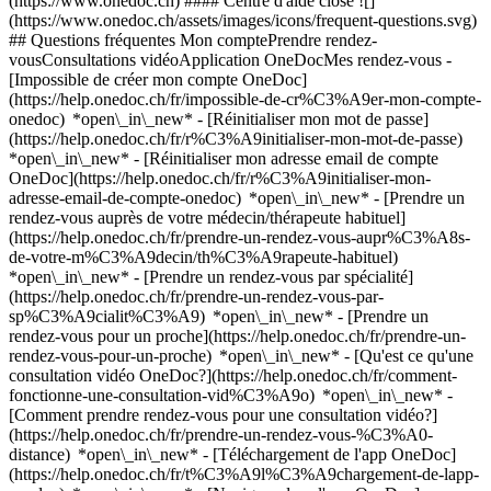
(https://www.onedoc.ch) #### Centre d'aide close ![]
(https://www.onedoc.ch/assets/images/icons/frequent-questions.svg)
## Questions fréquentes Mon comptePrendre rendez-
vousConsultations vidéoApplication OneDocMes rendez-vous -
[Impossible de créer mon compte OneDoc]
(https://help.onedoc.ch/fr/impossible-de-cr%C3%A9er-mon-compte-
onedoc) *open\_in\_new* - [Réinitialiser mon mot de passe]
(https://help.onedoc.ch/fr/r%C3%A9initialiser-mon-mot-de-passe)
*open\_in\_new* - [Réinitialiser mon adresse email de compte
OneDoc](https://help.onedoc.ch/fr/r%C3%A9initialiser-mon-
adresse-email-de-compte-onedoc) *open\_in\_new*
- [Prendre un
rendez-vous auprès de votre médecin/thérapeute habituel]
(https://help.onedoc.ch/fr/prendre-un-rendez-vous-aupr%C3%A8s-
de-votre-m%C3%A9decin/th%C3%A9rapeute-habituel)
*open\_in\_new* - [Prendre un rendez-vous par spécialité]
(https://help.onedoc.ch/fr/prendre-un-rendez-vous-par-
sp%C3%A9cialit%C3%A9) *open\_in\_new* - [Prendre un
rendez-vous pour un proche](https://help.onedoc.ch/fr/prendre-un-
rendez-vous-pour-un-proche) *open\_in\_new*
- [Qu'est ce qu'une
consultation vidéo OneDoc?](https://help.onedoc.ch/fr/comment-
fonctionne-une-consultation-vid%C3%A9o) *open\_in\_new* -
[Comment prendre rendez-vous pour une consultation vidéo?]
(https://help.onedoc.ch/fr/prendre-un-rendez-vous-%C3%A0-
distance) *open\_in\_new*
- [Téléchargement de l'app OneDoc]
(https://help.onedoc.ch/fr/t%C3%A9l%C3%A9chargement-de-lapp-