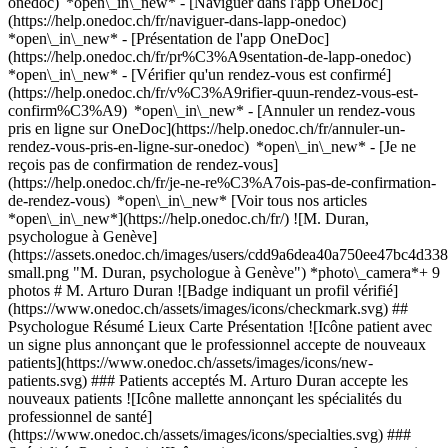
onedoc) *open\_in\_new* - [Naviguer dans l'app OneDoc]
(https://help.onedoc.ch/fr/naviguer-dans-lapp-onedoc)
*open\_in\_new* - [Présentation de l'app OneDoc]
(https://help.onedoc.ch/fr/pr%C3%A9sentation-de-lapp-onedoc)
*open\_in\_new*
- [Vérifier qu'un rendez-vous est confirmé](https://help.onedoc.ch/fr/v%C3%A9rifier-quun-rendez-vous-est-confirm%C3%A9) *open\_in\_new* - [Annuler un rendez-vous pris en ligne sur OneDoc](https://help.onedoc.ch/fr/annuler-un-rendez-vous-pris-en-ligne-sur-onedoc) *open\_in\_new* - [Je ne reçois pas de confirmation de rendez-vous](https://help.onedoc.ch/fr/je-ne-re%C3%A7ois-pas-de-confirmation-de-rendez-vous) *open\_in\_new* [Voir tous nos articles *open\_in\_new*](https://help.onedoc.ch/fr/) ![M. Duran, psychologue à Genève](https://assets.onedoc.ch/images/users/cdd9a6dea40a750ee47bc4d3385017845b5dd1f6abdfab1950cb8076939223d7-small.png "M. Duran, psychologue à Genève") *photo\_camera*+ 9 photos # M. Arturo Duran ![Badge indiquant un profil vérifié](https://www.onedoc.ch/assets/images/icons/checkmark.svg) ## Psychologue Résumé Lieux Carte Présentation ![Icône patient avec un signe plus annonçant que le professionnel accepte de nouveaux patients](https://www.onedoc.ch/assets/images/icons/new-patients.svg) ### Patients acceptés M. Arturo Duran accepte les nouveaux patients ![Icône mallette annonçant les spécialités du professionnel de santé](https://www.onedoc.ch/assets/images/icons/specialties.svg) ### Spécialités Psychologie ![Icône microscope annonçant les expertises dans lesquelles le professionnel est spécialisé](https://www.onedoc.ch/assets/images/icons/expertises.svg) ### Expertises TDA | TDAH | Trouble du déficit d'attention avec/sans hyperactivité Bilan cognitif Neuropsychologie [*arrow\_drop\_down*Voir plus](https://www.onedoc.ch) ![Icône de bâtiment annonçant tous les lieux où le professionnel de santé exerce](https://www.onedoc.ch/assets/images/icons/locations.svg) ### Lieux de consultation Psy & Co Genève Plainpalais à Genève [Psy & Co Genève Gare à Genève](https://www.onedoc.ch/fr/psychologue/geneve/pczlp/arturo-duran) ![Marqueur annonçant la carte et les informations d’accès du cabinet](https://www.onedoc.ch/assets/images/icons/map.svg) ### Carte et informations d'accès #### [Psy & Co Genève Plainpalais](https://www.onedoc.ch/fr/cabinet-de-groupe/geneve/e9z0/psy-co-geneve-plainpalais) Bvd de Saint-Georges 72 1205 Genève ![Icône document annonçant la présentation de l’établissement](https://www.onedoc.ch/assets/images/icons/presentation.svg) ### Présentation du professionnel de santé Bonjour, Je suis Arturo Duran, psychologue FSP et spécialisé en consultation d'évaluation psychologique. Ayant réalisé mon cursus universitaire à l’Université de Genève 🎓, je suis titulaire d’un Master en psychologie clinique intégrative avec une orientation secondaire en psychologie sociale. Au travers de mes études et des cours pratiques, j’ai pu me familiariser et maîtriser la passation de différents tests 🔍 liés au fonctionnement cognitif des individus. Je me suis également formé spécifiquement sur les thématiques du trouble du déficit de l’attention avec ou sans hyperactivité (TDAH) ⚡ et du haut potentiel intellectuel (HPI) 🌟. Passionné par la psychologie dans sa globalité, je me suis intéressé à plusieurs facettes de ce domaine. J’ai notamment apprécié la contribution des diverses branches de la psychologie (clinique, de la santé, environnementale, etc.) dans les soins et accompagnements 🤝, que ce soit dans un versant totalement clinique ou dans un versant davantage social. Après l’obtention de mon Master, j’ai effectué une première expérience de travail social à l’IMAD (Institution de maintien à domicile de Genève) 🏠, en apportant du soutien et en accompagnant des personnes âgées 👵👴 ou des personnes présentant certains troubles. Très intéressé également par la psychologie sociale 🌍, branche étudiant l’influence des comportements humains dans notre société et fortement orientée vers la recherche, j’ai travaillé à Unisanté en tant qu’assistant scientifique 🔬. Cette étude se focalisait sur les effets du travail des conducteurs de bus 🚌 sur leur santé. J’y ai apporté mon expertise concernant les questionnaires de santé mentale et acquis des compétences liées à la validité des tests psychométriques. Ainsi, j’ai eu l’opportunité de co-écrire un article ✍️ sur la validité d’un questionnaire de burnout auprès d’une population de conducteurs de bus. Grâce à cette expérience, j’ai renforcé ma capacité à analyser la validité des questionnaires et des résultats qui en découlent ✅. Cela me permet aujourd’hui d’avoir un regard plus nuancé et complet sur l’interprétation des résultats de tests, qu’ils concernent le fonctionnement cognitif ou mental. Enfin, j’ai acquis une expérience clinique 👥 en prenant en charge des personnes en quête d’informations et d’aide concernant leur fonctionnement potentiellement différent. Cette pratique m’a permis de mettre en application mes connaissances et de développer une expertise spécifique dans l’accompagnement de personnes avec un TDAH et/ou un HPI. 🌟 Fort de ces expériences variées, je suis aujourd’hui motivé à mettre en pratique mes compétences et à accompagner avec bienveillance et patience toute personne, qu’elle soit neurotypique ou neurodivergente, au sein du cabinet Psy & Co Je me réjouis déjà de faire votre connaissance 💫 ! [*arrow\_drop\_down*Voir plus](https://www.onedoc.ch) [![M. Duran, psychologue à Genève](https://assets.onedoc.ch/images/users/cdd9a6dea40a750ee47bc4d3385017845b5dd1f6abdfab1950cb8076939223d7-small.png "M. Duran, psychologue à Genève")](https://assets.onedoc.ch/images/users/cdd9a6dea40a750ee47bc4d3385017845b5dd1f6abdfab1950cb8076939223d7.png)[![Psy & Co Genève Plainpalais, cabinet de groupe à Genève](https://assets.onedoc.ch/images/entities/71e4ed1e4c902db69ac37b3f7ddd12ead35a5f648171034f21c9f7163e8e878f-small.png "Psy & Co Genève Plainpalais, cabinet de groupe à Genève")](https://assets.onedoc.ch/images/entities/71e4ed1e4c902db69ac37b3f7ddd12ead35a5f648171034f21c9f7163e8e878f.png)[![Psy & Co Genève Plainpalais, cabinet de groupe à Genève](https://assets.onedoc.ch/images/entities/b64d607311f4fb03b8a52a515bd49b699f7b96caed6f78fdc0857a36f2ce603a-small.jpg "Psy & Co Genève Plainpalais, cabinet de groupe à Genève")](https://assets.onedoc.ch/images/entities/b64d607311f4fb03b8a52a515bd49b699f7b96caed6f78fdc0857a36f2ce603a.jpg)[![Psy & Co Genève Plainpalais, cabinet de groupe à Genève](https://assets.onedoc.ch/images/entities/eadc56ab495ec883ba1e11b1795023bb61fb5cccc09fd7b6b0cf222a4a2c03fd-small.jpg "Psy & Co Genève Plainpalais, cabinet de groupe à Genève")](https://assets.onedoc.ch/images/entities/eadc56ab495ec883ba1e11b1795023bb61fb5cccc09fd7b6b0cf222a4a2c03fd.jpg)[![Psy & Co Genève Plainpalais, cabinet de groupe à Genève](https://assets.onedoc.ch/images/entities/c3e402d4d62694ccbeeffac14917dbdb72712ebcb1e48d8749f328d270013c18-small.jpg "Psy & Co Genève Plainpalais, cabinet de groupe à Genève")](https://assets.onedoc.ch/images/entities/c3e402d4d62694ccbeeffac14917dbdb72712ebcb1e48d8749f328d270013c18.jpg)[![Psy & Co Genève Plainpalais, cabinet de groupe à Genève](https://assets.onedoc.ch/images/entities/45add70b82711a228997fd0e1bf745f28c7792d55e7fd2283303587a4464dfa3-small.jpg "Psy & Co Genève Plainpalais, cabinet de groupe à Genève")](https://assets.onedoc.ch/images/entities/45add70b82711a228997fd0e1bf745f28c7792d55e7fd2283303587a4464dfa3.jpg)[![Psy & Co Genève Plainpalais, cabinet de groupe à Genève](https://assets.onedoc.ch/images/entities/98c0f49f0ee4ed1b3c313b406ae445611a82d179fcd64a74298943820c204953-small.jpg "Psy & Co Genève Plainpalais, cabinet de groupe à Genève")](https://assets.onedoc.ch/images/entities/98c0f49f0ee4ed1b3c313b406ae445611a82d179fcd64a74298943820c204953.jpg)[![Psy & Co Genève Plainpalais, cabinet de groupe à Genève](https://assets.onedoc.ch/images/entities/6963a197e78454b4cb24c21d555b6c931614e8aefcd3bd07a0f7418e7289309d-small.jpg "Psy & Co Genève Plainpalais, cabinet de groupe à Genève")](https://assets.onedoc.ch/images/entities/6963a197e78454b4cb24c21d555b6c931614e8aefcd3bd07a0f7418e7289309d.jpg)[![Psy & Co Genève Plainpalais, cabinet de groupe à Genève](https://assets.onedoc.ch/images/entities/9fe1615e346807f334da9837c4adc1a2c1ac690a24ad89609f8d12a3eb78e454-small.jpg "Psy & Co Genève Plainpalais, cabinet de groupe à Genève")](https://assets.onedoc.ch/images/entities/9fe1615e346807f334da9837c4adc1a2c1ac690a24ad89609f8d12a3eb78e454.jpg)[![Psy & Co Genève Plainpalais, cabinet de groupe à Genève](https://assets.onedoc.ch/images/entities/20b294c1f5024805a5a174b282458b52369c48f3d0d14dbd67b1ef6f434798a6-small.jpg "Psy & Co Genève Plainpalais, cabinet de groupe à Genève")](https://assets.onedoc.ch/images/entities/20b294c1f5024805a5a174b282458b52369c48f3d0d14dbd67b1ef6f434798a6.jpg) * * * #### Langues parlées français et espagnol ![Icône bulle de dialogue annonçant la section FAQ](https://www.onedoc.ch/assets/images/icons/faq.svg) ### FAQ *expand\_more* *keyboard\_arrow\_right* ## Quelles sont les adresses de M. Arturo Duran? M. Arturo Duran reçoit des patients aux adresses suivantes: - #### [Psy & Co Genève Plainpalais](https://www.onedoc.ch/fr/cabinet-de-groupe/geneve/e9z0/psy-co-geneve-plainpalais) Bvd de Saint-Georges 72 1205 Genève - #### [Psy & Co Genève Gare](https://www.onedoc.ch/fr/cabinet-de-groupe/geneve/e94o/psy-co-geneve-gare) Rue de Lausanne 65 1202 Genève * * * *keyboard\_arrow\_right* ## Quelles sont les langues parlées par M. Arturo Duran? M. Arturo Duran propose des consultations en français et espagnol. * * * *keyboard\_arrow\_right* ## Quels sont les numéros de téléphone de M. Arturo Duran? Les numéros de téléphone de M. Arturo Duran sont: - Psy & Co Genève Plainpalais: [022 301 52 52](tel:+41223015252) - Psy & Co Genève Gare: [022 301 52 52](tel:+41223015252) * * * *keyboard\_arrow\_right* ## Est-ce que M. Arturo Duran accepte les nouveaux patients? Oui, M. Arturo Duran accepte les nouveaux patients. Pour prendre rendez-vous, les nouveaux patients peuvent facilement réserver en ligne via OneDoc. * * * *keyboard\_arrow\_righ