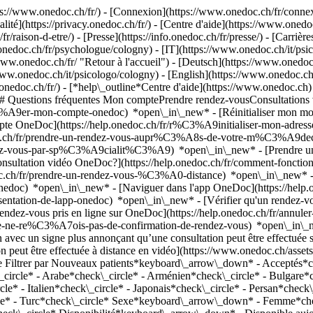
://www.onedoc.ch/fr/) - [Connexion](https://www.onedoc.ch/fr/connexi
té](https://privacy.onedoc.ch/fr/) - [Centre d'aide](https://www.onedoc.
fr/raison-d-etre/) - [Presse](https://info.onedoc.ch/fr/presse/) - [Carrière
nedoc.ch/fr/psychologue/cologny) - [IT](https://www.onedoc.ch/it/psi
w.onedoc.ch/fr/ "Retour à l'accueil") - [Deutsch](https://www.onedoc
/www.onedoc.ch/it/psicologo/cologny) - [English](https://www.onedoc.c
.onedoc.ch/fr/)
- [*help\_outline*Centre d'aide](https://www.onedoc.ch) 
) ## Questions fréquentes Mon comptePrendre rendez-vousConsultation
%A9er-mon-compte-onedoc) *open\_in\_new* - [Réinitialiser mon mot 
ompte OneDoc](https://help.onedoc.ch/fr/r%C3%A9initialiser-mon-adr
onedoc.ch/fr/prendre-un-rendez-vous-aupr%C3%A8s-de-votre-m%C3%A9d
endez-vous-par-sp%C3%A9cialit%C3%A9) *open\_in\_new* - [Prendre un 
 consultation vidéo OneDoc?](https://help.onedoc.ch/fr/comment-fon
edoc.ch/fr/prendre-un-rendez-vous-%C3%A0-distance) *open\_in\_new*
oc) *open\_in\_new* - [Naviguer dans l'app OneDoc](https://help.o
9sentation-de-lapp-onedoc) *open\_in\_new*
- [Vérifier qu'un rendez-vous est confirmé](https://help.onedoc.ch/fr/v%C3%A9rifier-quun-rendez-vous-est-confirm%C3%A9) *open\_in\_new* - [Annuler un rendez-vous pris en ligne sur OneDoc](https://help.onedoc.ch/fr/annuler-un-rendez-vous-pris-en-ligne-sur-onedoc) *open\_in\_new* - [Je ne reçois pas de confirmation de rendez-vous](https://help.onedoc.ch/fr/je-ne-re%C3%A7ois-pas-de-confirmation-de-rendez-vous) *open\_in\_new* [Voir tous nos articles *open\_in\_new*](https://help.onedoc.ch/fr/) close ## Modifier votre recherche ![Maison avec un signe plus annonçant qu’une consultation peut être effectuée sur place](https://www.onedoc.ch/assets/images/icons/on-site.svg) Sur place ![Caméra avec un symbole lecture annonçant qu’une consultation peut être effectuée à distance en vidéo](https://www.onedoc.ch/assets/images/icons/remote.svg) À distance Rechercher #### Spécialités #### Praticiens #### Établissements edit Psychologue à Cologny tune Filtrer par Nouveaux patients*keyboard\_arrow\_down* - Acceptés*check\_circle* Langue parlée*keyboard\_arrow\_down* - Albanais*check\_circle* - Allemand*check\_circle* - Anglais*check\_circle* - Arabe*check\_circle* - Arménien*check\_circle* - Bulgare*check\_circle* - Espagnol*check\_circle* - Français*check\_circle* - Galicien*check\_circle* - Grec*check\_circle* - Hongrois*check\_circle* - Italien*check\_circle* - Japonais*check\_circle* - Persan*check\_circle* - Polonais*check\_circle* - Portugais*check\_circle* - Roumain*check\_circle* - Russe*check\_circle* - Serbe*check\_circle* - Turc*check\_circle* Sexe*keyboard\_arrow\_down* - Femme*check\_circle* - Homme*check\_circle* Réseau*keyboard\_arrow\_down* - ASCA*check\_circle* - RME*check\_circle* Disponibilité*keyboard\_arrow\_down* - Disponible aujourdhui*check\_circle* - Dans les 3 prochains jours*check\_circle* - Dans les 7 prochains jours*check\_circle* - Dans les 14 prochains jours*check\_circle* # Psychologue à Cologny: prenez rendez-vous en ligne aujourd'hui ## 1 résultat à Cologny [![Mme Viviane Armand-Gerson, psychothérapeute à Cologny](https://assets.onedoc.ch/images/users/192b268bddfb37ef3b706dced70285d45d7914bbde029e69636fc9fcafc17117-small.jpg "Mme Viviane Armand-Gerson, psychothérapeute à Cologny")](https://www.onedoc.ch/fr/psychotherapeute/cologny/pcmku/viviane-armand-gerson) ### [Mme Viviane Armand-Gerson](https://www.onedoc.ch/fr/psychotherapeute/cologny/pcmku/viviane-armand-gerson) ![Badge indiquant un profil vérifié](https://www.onedoc.ch/assets/images/icons/checkmark.svg) [Psychothérapeute](https://www.onedoc.ch/fr/psychotherapeute/cologny), Psychologue Cabinet de psychothérapie à Genève Chemin Frank-Thomas 58 1223 Cologny ![Icône patient avec un signe plus annonçant que le professionnel accepte de nouveaux patients](https://www.onedoc.ch/assets/images/icons/new-patients.svg)Accepte les nouveaux patients