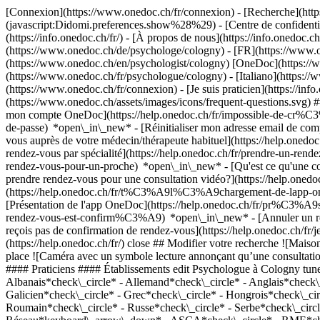
[Connexion](https://www.onedoc.ch/fr/connexion) - [Recherche](https
(javascript:Didomi.preferences.show%28%29) - [Centre de confidentiali
(https://info.onedoc.ch/fr/) - [À propos de nous](https://info.onedoc.ch/
(https://www.onedoc.ch/de/psychologe/cologny) - [FR](https://www.o
(https://www.onedoc.ch/en/psychologist/cologny) [OneDoc](https://ww
(https://www.onedoc.ch/fr/psychologue/cologny) - [Italiano](https:/
(https://www.onedoc.ch/fr/connexion) - [Je suis praticien](https://info
(https://www.onedoc.ch/assets/images/icons/frequent-questions.svg
mon compte OneDoc](https://help.onedoc.ch/fr/impossible-de-cr%C3
de-passe) *open\_in\_new* - [Réinitialiser mon adresse email de c
vous auprès de votre médecin/thérapeute habituel](https://help.
rendez-vous par spécialité](https://help.onedoc.ch/fr/prendre-un-r
rendez-vous-pour-un-proche) *open\_in\_new*
- [Qu'est ce qu'une
prendre rendez-vous pour une consultation vidéo?](https://help.on
(https://help.onedoc.ch/fr/t%C3%A9l%C3%A9chargement-de-lapp-oned
[Présentation de l'app OneDoc](https://help.onedoc.ch/fr/pr%C3%A