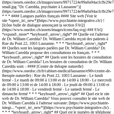
(https://assets.onedoc.ch/images/users/99717224e99a0a94acfcffe2
small.jpg "Dr. Caredda, psychiatre à Lausanne")]
(https://assets.onedoc.ch/images/users/99717224e99a0a94acfcffe2
* * * #### Langues parlées français #### Site web [Voir le
site *open\_in\_new*](https://www.psychiatrie-integrative.ch/) !
[Icône bulle de dialogue annonçant la section FAQ]
(https://www.onedoc.ch/assets/images/icons/faq.svg) ### FAQ
*expand\_more* *keyboard\_arrow\_right* ## Quelle est l'adresse
de Dr. William Caredda? Dr. William Caredda reçoit des patients à
Rue du Pont 22, 1003 Lausanne. * * * *keyboard\_arrow\_right*
## Quelles sont les langues parlées par Dr. William Caredda? Dr.
William Caredda propose des consultations en français. * * *
*keyboard\_arrow\_right* ## Quels sont les horaires de consultation
de Dr. William Caredda? Les horaires de consultation de Dr. William
Caredda sont: - #### [Centre de thérapie naturelle]
(https://www.onedoc.ch/fr/cabinet-medical/lausanne/e90v/centre-de-
therapie-naturelle) : Rue du Pont 22, 1003 Lausanne - Le lundi
fermé - Le mardi de 09:00 à 13:00 et de 14:00 à 18:00 - Le mercredi
de 09:00 à 13:00 et de 14:00 à 18:00 - Le jeudi de 09:00 à 13:00 et
de 14:00 à 18:00 - Le vendredi fermé - Le samedi fermé - Le
dimanche fermé * * * *keyboard\_arrow\_right* ## Quel est le site
web de Dr. William Caredda? Vous pouvez consulter le site web de
Dr. William Caredda à l'adresse suivante: [https://www.psychiatrie-
integr... *open\_in\_new*](https://www.psychiatrie-integrative.ch/) .
* * * *keyboard\_arrow\_right* ## Quel est le numéro de téléphone