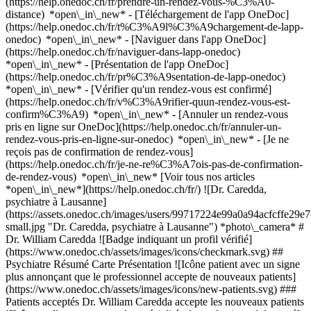
(https://help.onedoc.ch/fr/prendre-un-rendez-vous-%C3%A0-
distance) *open\_in\_new*
- [Téléchargement de l'app OneDoc]
(https://help.onedoc.ch/fr/t%C3%A9l%C3%A9chargement-de-lapp-
onedoc) *open\_in\_new* - [Naviguer dans l'app OneDoc]
(https://help.onedoc.ch/fr/naviguer-dans-lapp-onedoc)
*open\_in\_new* - [Présentation de l'app OneDoc]
(https://help.onedoc.ch/fr/pr%C3%A9sentation-de-lapp-onedoc)
*open\_in\_new*
- [Vérifier qu'un rendez-vous est confirmé]
(https://help.onedoc.ch/fr/v%C3%A9rifier-quun-rendez-vous-est-
confirm%C3%A9) *open\_in\_new* - [Annuler un rendez-vous
pris en ligne sur OneDoc](https://help.onedoc.ch/fr/annuler-un-
rendez-vous-pris-en-ligne-sur-onedoc) *open\_in\_new* - [Je ne
reçois pas de confirmation de rendez-vous]
(https://help.onedoc.ch/fr/je-ne-re%C3%A7ois-pas-de-confirmation-
de-rendez-vous) *open\_in\_new* [Voir tous nos articles
*open\_in\_new*](https://help.onedoc.ch/fr/) ![Dr. Caredda,
psychiatre à Lausanne]
(https://assets.onedoc.ch/images/users/99717224e99a0a94acfcffe2
small.jpg "Dr. Caredda, psychiatre à Lausanne") *photo\_camera* #
Dr. William Caredda ![Badge indiquant un profil vérifié]
(https://www.onedoc.ch/assets/images/icons/checkmark.svg) ##
Psychiatre Résumé Carte Présentation ![Icône patient avec un signe
plus annonçant que le professionnel accepte de nouveaux patients]
(https://www.onedoc.ch/assets/images/icons/new-patients.svg) ###
Patients acceptés Dr. William Caredda accepte les nouveaux patients