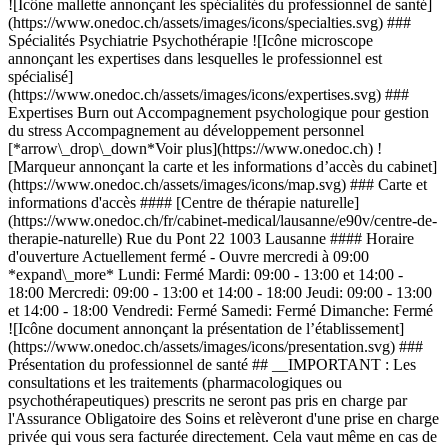
![Icône mallette annonçant les spécialités du professionnel de santé]
(https://www.onedoc.ch/assets/images/icons/specialties.svg) ###
Spécialités Psychiatrie Psychothérapie ![Icône microscope
annonçant les expertises dans lesquelles le professionnel est
spécialisé]
(https://www.onedoc.ch/assets/images/icons/expertises.svg) ###
Expertises Burn out Accompagnement psychologique pour gestion
du stress Accompagnement au développement personnel
[*arrow\_drop\_down*Voir plus](https://www.onedoc.ch) !
[Marqueur annonçant la carte et les informations d’accès du cabinet]
(https://www.onedoc.ch/assets/images/icons/map.svg) ### Carte et
informations d'accès #### [Centre de thérapie naturelle]
(https://www.onedoc.ch/fr/cabinet-medical/lausanne/e90v/centre-de-
therapie-naturelle) Rue du Pont 22 1003 Lausanne #### Horaire
d'ouverture Actuellement fermé - Ouvre mercredi à 09:00
*expand\_more* Lundi: Fermé Mardi: 09:00 - 13:00 et 14:00 -
18:00 Mercredi: 09:00 - 13:00 et 14:00 - 18:00 Jeudi: 09:00 - 13:00
et 14:00 - 18:00 Vendredi: Fermé Samedi: Fermé Dimanche: Fermé
![Icône document annonçant la présentation de l’établissement]
(https://www.onedoc.ch/assets/images/icons/presentation.svg) ###
Présentation du professionnel de santé ## __IMPORTANT : Les
consultations et les traitements (pharmacologiques ou
psychothérapeutiques) prescrits ne seront pas pris en charge par
l'Assurance Obligatoire des Soins et relèveront d'une prise en charge
privée qui vous sera facturée directement. Cela vaut même en cas de