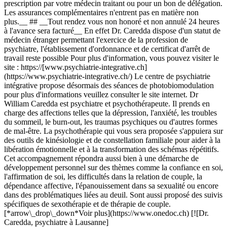
prescription par votre médecin traitant ou pour un bon de délégation.
Les assurances complémentaires n'entrent pas en matière non
plus.__ ## __Tout rendez vous non honoré et non annulé 24 heures
à l'avance sera facturé__ En effet Dr. Caredda dispose d'un statut de
médecin étranger permettant l'exercice de la profession de
psychiatre, l'établissement d'ordonnance et de certificat d'arrêt de
travail reste possible Pour plus d'information, vous pouvez visiter le
site : https://[www.psychiatrie-integrative.ch]
(https://www.psychiatrie-integrative.ch/) Le centre de psychiatrie
intégrative propose désormais des séances de photobiomodulation
pour plus d'informations veuillez consulter le site internet. Dr
William Caredda est psychiatre et psychothérapeute. Il prends en
charge des affections telles que la dépression, l'anxiété, les troubles
du sommeil, le burn-out, les traumas psychiques ou d'autres formes
de mal-être. La psychothérapie qui vous sera proposée s'appuiera sur
des outils de kinésiologie et de constellation familiale pour aider à la
libération émotionnelle et à la transformation des schémas répétitifs.
Cet accompagnement répondra aussi bien à une démarche de
développement personnel sur des thèmes comme la confiance en soi,
l'affirmation de soi, les difficultés dans la relation de couple, la
dépendance affective, l'épanouissement dans sa sexualité ou encore
dans des problématiques liées au deuil. Sont aussi proposé des suivis
spécifiques de sexothérapie et de thérapie de couple.
[*arrow\_drop\_down*Voir plus](https://www.onedoc.ch) [![Dr.
Caredda, psychiatre à Lausanne]