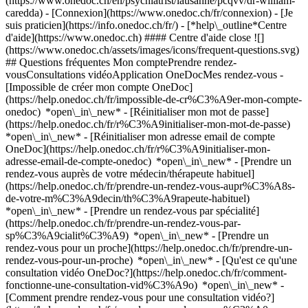
(https://www.onedoc.ch/en/psychiatrist/lausanne/pcqvv/dr-william-
caredda)
- [Connexion](https://www.onedoc.ch/fr/connexion) - [Je
suis praticien](https://info.onedoc.ch/fr/)
- [*help\_outline*Centre
d'aide](https://www.onedoc.ch) #### Centre d'aide close ![]
(https://www.onedoc.ch/assets/images/icons/frequent-questions.svg)
## Questions fréquentes Mon comptePrendre rendez-
vousConsultations vidéoApplication OneDocMes rendez-vous -
[Impossible de créer mon compte OneDoc]
(https://help.onedoc.ch/fr/impossible-de-cr%C3%A9er-mon-compte-
onedoc) *open\_in\_new* - [Réinitialiser mon mot de passe]
(https://help.onedoc.ch/fr/r%C3%A9initialiser-mon-mot-de-passe)
*open\_in\_new* - [Réinitialiser mon adresse email de compte
OneDoc](https://help.onedoc.ch/fr/r%C3%A9initialiser-mon-
adresse-email-de-compte-onedoc) *open\_in\_new*
- [Prendre un
rendez-vous auprès de votre médecin/thérapeute habituel]
(https://help.onedoc.ch/fr/prendre-un-rendez-vous-aupr%C3%A8s-
de-votre-m%C3%A9decin/th%C3%A9rapeute-habituel)
*open\_in\_new* - [Prendre un rendez-vous par spécialité]
(https://help.onedoc.ch/fr/prendre-un-rendez-vous-par-
sp%C3%A9cialit%C3%A9) *open\_in\_new* - [Prendre un
rendez-vous pour un proche](https://help.onedoc.ch/fr/prendre-un-
rendez-vous-pour-un-proche) *open\_in\_new*
- [Qu'est ce qu'une
consultation vidéo OneDoc?](https://help.onedoc.ch/fr/comment-
fonctionne-une-consultation-vid%C3%A9o) *open\_in\_new* -
[Comment prendre rendez-vous pour une consultation vidéo?]