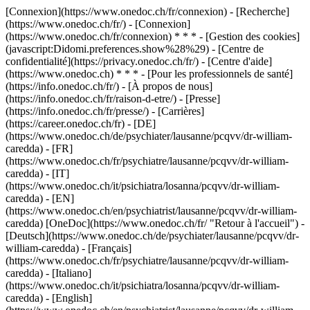
[Connexion](https://www.onedoc.ch/fr/connexion) - [Recherche]
(https://www.onedoc.ch/fr/) - [Connexion]
(https://www.onedoc.ch/fr/connexion) * * * - [Gestion des cookies]
(javascript:Didomi.preferences.show%28%29) - [Centre de
confidentialité](https://privacy.onedoc.ch/fr/) - [Centre d'aide]
(https://www.onedoc.ch) * * * - [Pour les professionnels de santé]
(https://info.onedoc.ch/fr/) - [À propos de nous]
(https://info.onedoc.ch/fr/raison-d-etre/) - [Presse]
(https://info.onedoc.ch/fr/presse/) - [Carrières]
(https://career.onedoc.ch/fr)
- [DE]
(https://www.onedoc.ch/de/psychiater/lausanne/pcqvv/dr-william-
caredda) - [FR]
(https://www.onedoc.ch/fr/psychiatre/lausanne/pcqvv/dr-william-
caredda) - [IT]
(https://www.onedoc.ch/it/psichiatra/losanna/pcqvv/dr-william-
caredda) - [EN]
(https://www.onedoc.ch/en/psychiatrist/lausanne/pcqvv/dr-william-
caredda) [OneDoc](https://www.onedoc.ch/fr/ "Retour à l'accueil") -
[Deutsch](https://www.onedoc.ch/de/psychiater/lausanne/pcqvv/dr-
william-caredda) - [Français]
(https://www.onedoc.ch/fr/psychiatre/lausanne/pcqvv/dr-william-
caredda) - [Italiano]
(https://www.onedoc.ch/it/psichiatra/losanna/pcqvv/dr-william-
caredda) - [English]