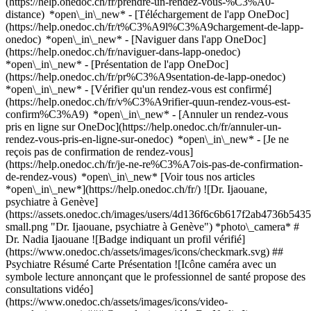
(https://help.onedoc.ch/fr/prendre-un-rendez-vous-%C3%A0-
distance) *open\_in\_new*
- [Téléchargement de l'app OneDoc]
(https://help.onedoc.ch/fr/t%C3%A9l%C3%A9chargement-de-lapp-
onedoc) *open\_in\_new* - [Naviguer dans l'app OneDoc]
(https://help.onedoc.ch/fr/naviguer-dans-lapp-onedoc)
*open\_in\_new* - [Présentation de l'app OneDoc]
(https://help.onedoc.ch/fr/pr%C3%A9sentation-de-lapp-onedoc)
*open\_in\_new*
- [Vérifier qu'un rendez-vous est confirmé]
(https://help.onedoc.ch/fr/v%C3%A9rifier-quun-rendez-vous-est-
confirm%C3%A9) *open\_in\_new* - [Annuler un rendez-vous
pris en ligne sur OneDoc](https://help.onedoc.ch/fr/annuler-un-
rendez-vous-pris-en-ligne-sur-onedoc) *open\_in\_new* - [Je ne
reçois pas de confirmation de rendez-vous]
(https://help.onedoc.ch/fr/je-ne-re%C3%A7ois-pas-de-confirmation-
de-rendez-vous) *open\_in\_new* [Voir tous nos articles
*open\_in\_new*](https://help.onedoc.ch/fr/) ![Dr. Ijaouane,
psychiatre à Genève]
(https://assets.onedoc.ch/images/users/4d136f6c6b617f2ab4736b5
small.png "Dr. Ijaouane, psychiatre à Genève") *photo\_camera* #
Dr. Nadia Ijaouane ![Badge indiquant un profil vérifié]
(https://www.onedoc.ch/assets/images/icons/checkmark.svg) ##
Psychiatre Résumé Carte Présentation ![Icône caméra avec un
symbole lecture annonçant que le professionnel de santé propose des
consultations vidéo]
(https://www.onedoc.ch/assets/images/icons/video-