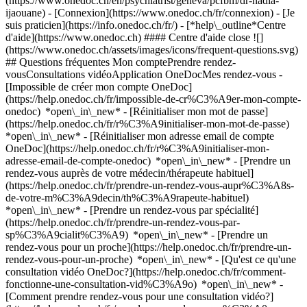
(https://www.onedoc.ch/en/psychiatrist/geneva/pcfbm/dr-nadia-
ijaouane)
- [Connexion](https://www.onedoc.ch/fr/connexion) - [Je
suis praticien](https://info.onedoc.ch/fr/)
- [*help\_outline*Centre
d'aide](https://www.onedoc.ch) #### Centre d'aide close ![]
(https://www.onedoc.ch/assets/images/icons/frequent-questions.svg)
## Questions fréquentes Mon comptePrendre rendez-
vousConsultations vidéoApplication OneDocMes rendez-vous -
[Impossible de créer mon compte OneDoc]
(https://help.onedoc.ch/fr/impossible-de-cr%C3%A9er-mon-compte-
onedoc) *open\_in\_new* - [Réinitialiser mon mot de passe]
(https://help.onedoc.ch/fr/r%C3%A9initialiser-mon-mot-de-passe)
*open\_in\_new* - [Réinitialiser mon adresse email de compte
OneDoc](https://help.onedoc.ch/fr/r%C3%A9initialiser-mon-
adresse-email-de-compte-onedoc) *open\_in\_new*
- [Prendre un
rendez-vous auprès de votre médecin/thérapeute habituel]
(https://help.onedoc.ch/fr/prendre-un-rendez-vous-aupr%C3%A8s-
de-votre-m%C3%A9decin/th%C3%A9rapeute-habituel)
*open\_in\_new* - [Prendre un rendez-vous par spécialité]
(https://help.onedoc.ch/fr/prendre-un-rendez-vous-par-
sp%C3%A9cialit%C3%A9) *open\_in\_new* - [Prendre un
rendez-vous pour un proche](https://help.onedoc.ch/fr/prendre-un-
rendez-vous-pour-un-proche) *open\_in\_new*
- [Qu'est ce qu'une
consultation vidéo OneDoc?](https://help.onedoc.ch/fr/comment-
fonctionne-une-consultation-vid%C3%A9o) *open\_in\_new* -
[Comment prendre rendez-vous pour une consultation vidéo?]