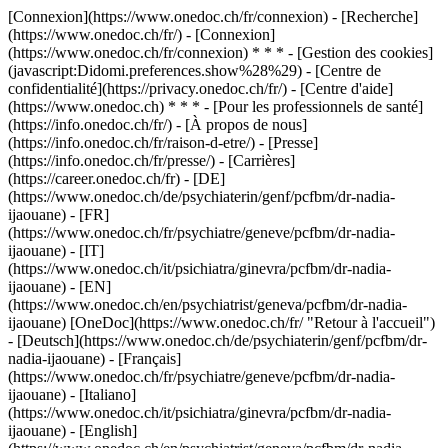
[Connexion](https://www.onedoc.ch/fr/connexion) - [Recherche]
(https://www.onedoc.ch/fr/) - [Connexion]
(https://www.onedoc.ch/fr/connexion) * * * - [Gestion des cookies]
(javascript:Didomi.preferences.show%28%29) - [Centre de
confidentialité](https://privacy.onedoc.ch/fr/) - [Centre d'aide]
(https://www.onedoc.ch) * * * - [Pour les professionnels de santé]
(https://info.onedoc.ch/fr/) - [À propos de nous]
(https://info.onedoc.ch/fr/raison-d-etre/) - [Presse]
(https://info.onedoc.ch/fr/presse/) - [Carrières]
(https://career.onedoc.ch/fr)
- [DE]
(https://www.onedoc.ch/de/psychiaterin/genf/pcfbm/dr-nadia-
ijaouane) - [FR]
(https://www.onedoc.ch/fr/psychiatre/geneve/pcfbm/dr-nadia-
ijaouane) - [IT]
(https://www.onedoc.ch/it/psichiatra/ginevra/pcfbm/dr-nadia-
ijaouane) - [EN]
(https://www.onedoc.ch/en/psychiatrist/geneva/pcfbm/dr-nadia-
ijaouane) [OneDoc](https://www.onedoc.ch/fr/ "Retour à l'accueil")
- [Deutsch](https://www.onedoc.ch/de/psychiaterin/genf/pcfbm/dr-
nadia-ijaouane) - [Français]
(https://www.onedoc.ch/fr/psychiatre/geneve/pcfbm/dr-nadia-
ijaouane) - [Italiano]
(https://www.onedoc.ch/it/psichiatra/ginevra/pcfbm/dr-nadia-
ijaouane) - [English]