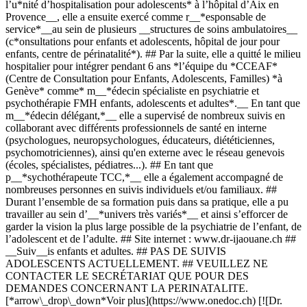
l’u*nité d’hospitalisation pour adolescents* à l’hôpital d’Aix en
Provence__, elle a ensuite exercé comme r__*esponsable de
service*__au sein de plusieurs __structures de soins ambulatoires__
(c*onsultations pour enfants et adolescents, hôpital de jour pour
enfants, centre de périnatalité*). ## Par la suite, elle a quitté le milieu
hospitalier pour intégrer pendant 6 ans *l’équipe du *CCEAF*
(Centre de Consultation pour Enfants, Adolescents, Familles) *à
Genève* comme* m__*édecin spécialiste en psychiatrie et
psychothérapie FMH enfants, adolescents et adultes*.__ En tant que
m__*édecin délégant,*__ elle a supervisé de nombreux suivis en
collaborant avec différents professionnels de santé en interne
(psychologues, neuropsychologues, éducateurs, diététiciennes,
psychomotriciennes), ainsi qu'en externe avec le réseau genevois
(écoles, spécialistes, pédiatres...). ## En tant que
p__*sychothérapeute TCC,*__ elle a également accompagné de
nombreuses personnes en suivis individuels et/ou familiaux. ##
Durant l’ensemble de sa formation puis dans sa pratique, elle a pu
travailler au sein d’__*univers très variés*__ et ainsi s’efforcer de
garder la vision la plus large possible de la psychiatrie de l’enfant, de
l’adolescent et de l’adulte. ## Site internet : www.dr-ijaouane.ch ##
__Suiv__is enfants et adultes. ## PAS DE SUIVIS
ADOLESCENTS ACTUELLEMENT. ## VEUILLEZ NE
CONTACTER LE SECRÉTARIAT QUE POUR DES
DEMANDES CONCERNANT LA PERINATALITE.
[*arrow\_drop\_down*Voir plus](https://www.onedoc.ch) [![Dr.