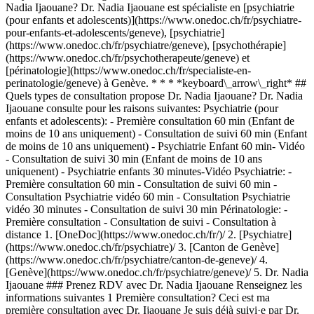
Nadia Ijaouane? Dr. Nadia Ijaouane est spécialiste en [psychiatrie
(pour enfants et adolescents)](https://www.onedoc.ch/fr/psychiatre-
pour-enfants-et-adolescents/geneve), [psychiatrie]
(https://www.onedoc.ch/fr/psychiatre/geneve), [psychothérapie]
(https://www.onedoc.ch/fr/psychotherapeute/geneve) et
[périnatologie](https://www.onedoc.ch/fr/specialiste-en-
perinatologie/geneve) à Genève. * * * *keyboard\_arrow\_right* ##
Quels types de consultation propose Dr. Nadia Ijaouane? Dr. Nadia
Ijaouane consulte pour les raisons suivantes: Psychiatrie (pour
enfants et adolescents): - Première consultation 60 min (Enfant de
moins de 10 ans uniquement) - Consultation de suivi 60 min (Enfant
de moins de 10 ans uniquement) - Psychiatrie Enfant 60 min- Vidéo
- Consultation de suivi 30 min (Enfant de moins de 10 ans
uniquenent) - Psychiatrie enfants 30 minutes-Vidéo Psychiatrie: -
Première consultation 60 min - Consultation de suivi 60 min -
Consultation Psychiatrie vidéo 60 min - Consultation Psychiatrie
vidéo 30 minutes - Consultation de suivi 30 min Périnatologie: -
Première consultation - Consultation de suivi - Consultation à
distance
1. [OneDoc](https://www.onedoc.ch/fr/)/ 2. [Psychiatre](https://www.onedoc.ch/fr/psychiatre)/ 3. [Canton de Genève](https://www.onedoc.ch/fr/psychiatre/canton-de-geneve)/ 4. [Genève](https://www.onedoc.ch/fr/psychiatre/geneve)/ 5. Dr. Nadia Ijaouane ### Prenez RDV avec Dr. Nadia Ijaouane Renseignez les informations suivantes 1 Première consultation? Ceci est ma première consultation avec Dr. Ijaouane Je suis déjà suivi·e par Dr. Ijaouane * * * *touch\_app* Choisissez un créneau horaire *chevron\_left* ven. 31 juil. *chevron\_right* Voir plus de rendez-vous Créneau horaire Prendre rendez-vous ### Téléchargez l'app OneDoc Prenez rendez-vous en ligne chez un médecin, un dentiste ou un thérapeute proche de vous en Suisse. L'application OneDoc vous permet de gérer tous vos rendez-vous médicaux depuis votre natel, n'importe où et n'importe quand. ![Code QR redirigeant vers l’App Store ou Google Play pour télécharger l’app OneDoc Patients](https://www.onedoc.ch/assets/images/download-app-qr.jpeg) Scannez le QR code pour télécharger l’application [![Téléchargez notre application sur l'App Store!](https://www.onedoc.ch/assets/images/app-store-badge-fr.svg)](https://apps.apple.com/ch/app/onedoc/id1592376413?l=fr)[![Téléchargez notre application sur le Google Play Store!](https://www.onedoc.ch/assets/images/google-play-badge-fr.png)](https://play.google.com/store/apps/details?id=ch.onedoc.patient&hl=fr-CH) *keyboard\_arrow\_right* ## Spécialités associées [Psychiatre (pour enfants et adolescents) à Genève](https://www.onedoc.ch/fr/psychiatre-pour-enfants-et-adolescents/geneve)[Psychiatre (pour enfants et adolescents) à Gland](https://www.onedoc.ch/fr/psychiatre-pour-enfants-et-adolescents/gland)[Psychiatre à Genève](https://www.onedoc.ch/fr/psychiatre/geneve)[Psychiatre à Nyon](https://www.onedoc.ch/fr/psychiatre/nyon)[Psychiatre à Meyrin](https://www.onedoc.ch/fr/psychiatre/meyrin)[Psychiatre à Thônex](https://www.onedoc.ch/fr/psychiatre/thonex)[Psychiatre à Aubonne](https://www.onedoc.ch/fr/psychiatre/aubonne)[Psychiatre à Gland](https://www.onedoc.ch/fr/psychiatre/gland)[Psychiatre à Lavigny](https://www.onedoc.ch/fr/psychiatre/lavigny)[Psychiatre à Morges](https://www.onedoc.ch/fr/psychiatre/morges)[Psychiatre à Renens](https://www.onedoc.ch/fr/psychiatre/renens)[Psychiatre à Carouge](https://www.onedoc.ch/fr/psychiatre/carouge)[Psychiatre à Rolle](https://www.onedoc.ch/fr/psychiatre/rolle)[Psychiatre à Chêne-Bougeries](https://www.onedoc.ch/fr/psychiatre/chene-bougeries)[Psychiatre à Collex-Bossy](https://www.onedoc.ch/fr/psychiatre/collex-bossy)[Psychothérapeute à Genève](https://www.onedoc.ch/fr/psychotherapeute/geneve)[Psychothérapeute à Nyon](https://www.onedoc.ch/fr/psychotherapeute/nyon)[Psychothérapeute à Meyrin](https://www.onedoc.ch/fr/psychotherapeute/meyrin)[Psychothérapeute à Morges](https://www.onedoc.ch/fr/psychotherapeute/morges)[Psychothérapeute à Rolle](https://www.onedoc.ch/fr/psychotherapeute/rolle)[Psychothérapeute à Etoy](https://www.onedoc.ch/fr/psychotherapeute/etoy) *keyboard\_arrow\_right* ## Recherches fréquentes [Physiothérapeute à Genève](https://www.onedoc.ch/fr/physiotherapeute/geneve)[Psychologue à Genève](https://www.onedoc.ch/fr/psychologue/geneve)[Médecin généraliste à Genève](https://www.onedoc.ch/fr/medecin-generaliste/geneve)[Thérapeute en drainage lymphatique à Genève](https://www.onedoc.ch/fr/therapeute-en-drainage-lymphatique/geneve)[Masseur classique à Genève](https://www.onedoc.ch/fr/masseur-classique/geneve)[Spécialiste en médecine interne générale à Genève](https://www.onedoc.ch/fr/specialiste-en-medecine-interne-generale/geneve)[Réflexologue à Genève](https://www.onedoc.ch/fr/reflexologue/geneve)[Médecin-dentiste à Genève](https://www.onedoc.ch/fr/medecin-dentiste/geneve)[Acupuncteur à Genève](https://www.onedoc.ch/fr/acupuncteur/geneve)[Spécialiste en Médecine Traditionnelle Chinoise (MTC) à Genève](https://www.onedoc.ch/fr/specialiste-en-medecine-traditionnelle-chinoise-mtc/geneve)[Physiothérapeute du sport à Genève](https://www.onedoc.ch/fr/physiotherapeute-du-sport/geneve)[Masseur thérapeutique à Genève](https://www.onedoc.ch/fr/masseur-therapeutique/geneve)[Gynécologue obstétricien à Genève](https://www.onedoc.ch/fr/gynecologue-obstetricien/geneve)[Ostéopathe à Genève](https://www.onedoc.ch/fr/osteopathe/geneve)[Thérapeute en nutrition MCO à Genève](https://www.onedoc.ch/fr/therapeute-en-nutrition-mco/geneve)[Psychothérapeute à Genève](https://www.onedoc.ch/fr/psychotherapeute/geneve)[Ophtalmologue à Genève](https://www.onedoc.ch/fr/ophtalmologue/geneve)[Pédiatre à Genève](https://www.onedoc.ch/fr/pediatre/geneve)[Thérapeute en nutrition à Genève](https://www.onedoc.ch/fr/therapeute-en-nutrition/geneve)[Thérapeute en hypnose à Genève](https://www.onedoc.ch/fr/therapeute-en-hypnose/geneve)[Spécialiste en médecine esthétique à Genève](https://www.onedoc.ch/fr/specialiste-en-medecine-esthetique/geneve) *keyboard\_arrow\_right* ## Annuaire des professionnels de santé suisses [Liste des praticiens](https://www.onedoc.ch/fr/annuaire) [A](https://www.onedoc.ch/fr/annuaire/A) [B](https://www.onedoc.ch/fr/annuaire/B) [C](https://www.onedoc.ch/fr/annuaire/C) [D](https://www.onedoc.ch/fr/annuaire/D) [E](https://www.onedoc.ch/fr/annuaire/E) [F](https://www.onedoc.ch/fr/annuaire/F) [G](https://www.onedoc.ch/fr/annuaire/G) [H](https://www.onedoc.ch/fr/annuaire/H) [I](https://www.onedoc.ch/fr/annuaire/I) [J](https://www.onedoc.ch/fr/annuaire/J) [K](https://www.onedoc.ch/fr/annuaire/K) [L](https://www.onedoc.ch/fr/annuaire/L) [M](https://www.onedoc.ch/fr/annuaire/M) [N](https://www.onedoc.ch/fr/annuaire/N) [O](https://www.onedoc.ch/fr/annuaire/O) [P](https://www.onedoc.ch/fr/annuaire/P) [Q](https://www.onedoc.ch/fr/annuaire/Q) [R](https://www.onedoc.ch/fr/annuaire/R) [S](https://www.onedoc.ch/fr/annuaire/S) [T](https://www.onedoc.ch/fr/annuaire/T) [U](https://www.onedoc.ch/fr/annuaire/U) [V](https://www.onedoc.ch/fr/annuaire/V) [W](https://www.onedoc.ch/fr/annuaire/W) [X](https://www.onedoc.ch/fr/annuaire/X) [Y](https://www.onedoc.ch/fr/annuaire/Y) [Z](https://www.onedoc.ch/fr/annuaire/Z) ## OneDoc [Pour les professionnels de santé](https://info.onedoc.ch/fr/) [À propos de nous](https://info.onedoc.ch/fr/raison-d-etre/) [Presse](https://info.onedoc.ch/fr/presse/) [Carrières](https://career.onedoc.ch/fr) [Centre de confidentialité](https://privacy.onedoc.ch/fr/) [Gestion des cookies](javascript:Didomi.preferences.show%28%29) [Centre d'aide](https://help.onedoc.ch/fr/) ## Langues [Deutsch](https://www.onedoc.ch/de/psychiaterin/genf/pcfbm/dr-nadia-ijaouane) [Français](https://www.onedoc.ch/fr/psychiatre/geneve/pcfbm/dr-nadia-ijaouane) [Italiano](https://www.onedoc.ch/it/psichiatra/ginevra/pcfbm/dr-nadia-ijaouane) [English](https://www.onedoc.ch/en/psychiatrist/geneva/pcfbm/dr-nadia-ijaouane) ## Spécialités associées [Psychiatre (pour enfants et adolescents) à Genève](https://www.onedoc.ch/fr/psychiatre-pour-enfants-et-adolescents/geneve) [Psychiatre (pour enfants et adolescents) à Gland](https://www.onedoc.ch/fr/psychiatre-pour-enfants-et-adolescents/gland) [Psychiatre à Genève](https://www.onedoc.ch/fr/psychiatre/geneve) [Psychiatre à Nyon](https://www.onedoc.ch/fr/psychiatre/nyon) [Psychiatre à Meyrin](https://www.onedoc.ch/fr/psychiatre/meyrin) [Psychiatre à Thônex](https://www.onedoc.ch/fr/psychiatre/thonex) [Psychiatre à Aubonne](https://www.onedoc.ch/fr/psychiatre/aubonne) [Psychiatre à Gland](https://www.onedoc.ch/fr/psychiatre/gland) [Psychiatre à Lavigny](https://www.onedoc.ch/fr/psychiatre/lavigny) [Psychiatre à Morges](https://www.onedoc.ch/fr/psychiatre/morges) [Psychiatre à Renens](https://www.onedoc.ch/fr/psychiatre/renens) [Psychiatre à Carouge](https://www.onedoc.ch/fr/psychiatre/carouge) [Psychiatre à Rolle](https://www.onedoc.ch/fr/psychiatre/rolle) [Psychiatre à Chêne-Bougeries](https://www.onedoc.ch/fr/psychiatre/chene-bougeries) [Psychiatre à Collex-Bossy](https://www.onedoc.ch/fr/psychiatre/collex-bossy) [Psychothérapeute à Genève](https://www.onedoc.ch/fr/psychotherapeute/geneve) [Psychothérapeute à Nyon](https://www.onedoc.ch/fr/psychotherapeute/nyon) [Psychothérapeute à Meyrin](https://www.onedoc.ch/fr/psychotherapeute/meyrin) [Psychothérapeute à Morges](https://www.onedoc.ch/fr/psychotherapeute/morges) [Psychothérapeute à Rolle](https://www.onedoc.ch/fr/psychotherapeute/rolle) [Psychothérapeute à Etoy](https://www.onedoc.ch/fr/psychotherapeute/etoy) ## Recherches fréquentes [Physiothérapeute à Genève](https://www.onedoc.ch/fr/physiotherapeute/geneve) [Psychologue à Genève](https://www.onedoc.ch/fr/psychologue/geneve) [Médecin généraliste à Genève](https://www.onedoc.ch/fr/medecin-generaliste/geneve) [Thérapeute en drainage lymphatique à Genève](https://www.onedoc.ch/fr/therapeute-en-drainage-lymphatique/geneve) [Massage classique à Genève](https://www.onedoc.ch/fr/masseur-classique/geneve) [Spécialiste en médecine interne générale à Genève](https://www.onedoc.ch/fr/specialiste-en-medecine-interne-generale/geneve) [Réflexologue à Genève](https://www.onedoc.ch/fr/reflexologue/geneve) [Médecin-dentiste à Genève](https://www.onedoc.ch/fr/medecin-dentiste/geneve) [Acupuncture à Genève](https://www.onedoc.ch/fr/acupuncteur/geneve) [Spécialiste en Médecine Traditionnelle Chinoise (MTC) à Genève](https://www.onedoc.ch/fr/specialiste-en-medecine-traditionnelle-chinoise-mtc/geneve) [Physiothérapeute du sport à Genève](https://www.onedoc.ch/fr/physiotherapeute-du-sport/geneve) [Massage thérapeutique à Genève](https://www.onedoc.ch/fr/masseur-therapeutique/geneve) [Gynécologue obstétricien à Genève](https://www.onedoc.ch/fr/gynecologue-obstetricien/geneve) [Ostéopathe à Genève](https://www.onedoc.ch/fr/osteopathe/geneve) [Thérapeute en nutrition MCO à Genève](https://www.onedoc.ch/fr/therapeute-en-nutrition-mco/geneve) [Psychothérapeute à Genève](https://www.oned