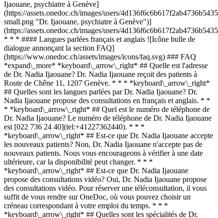
Ijaouane, psychiatre à Genève]
(https://assets.onedoc.ch/images/users/4d136f6c6b617f2ab4736b5
small.png "Dr. Ijaouane, psychiatre à Genève")]
(https://assets.onedoc.ch/images/users/4d136f6c6b617f2ab4736b5
* * * #### Langues parlées français et anglais ![Icône bulle de
dialogue annonçant la section FAQ]
(https://www.onedoc.ch/assets/images/icons/faq.svg) ### FAQ
*expand\_more* *keyboard\_arrow\_right* ## Quelle est l'adresse
de Dr. Nadia Ijaouane? Dr. Nadia Ijaouane reçoit des patients à
Route de Chêne 11, 1207 Genève. * * * *keyboard\_arrow\_right*
## Quelles sont les langues parlées par Dr. Nadia Ijaouane? Dr.
Nadia Ijaouane propose des consultations en français et anglais. * *
* *keyboard\_arrow\_right* ## Quel est le numéro de téléphone de
Dr. Nadia Ijaouane? Le numéro de téléphone de Dr. Nadia Ijaouane
est [022 736 24 40](tel:+41227362440). * * *
*keyboard\_arrow\_right* ## Est-ce que Dr. Nadia Ijaouane accepte
les nouveaux patients? Non, Dr. Nadia Ijaouane n'accepte pas de
nouveaux patients. Nous vous encourageons à vérifier à une date
ultérieure, car la disponibilité peut changer. * * *
*keyboard\_arrow\_right* ## Est-ce que Dr. Nadia Ijaouane
propose des consultations vidéo? Oui, Dr. Nadia Ijaouane propose
des consultations vidéo. Pour réserver une téléconsultation, il vous
suffit de vous rendre sur OneDoc, où vous pouvez choisir un
créneau correspondant à votre emploi du temps. * * *
*keyboard\_arrow\_right* ## Quelles sont les spécialités de Dr.