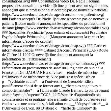
consultations.svg) ### Consultations vidéo Dr. Nadia Ijaouane
propose des consultations vidéo ![Icône patient avec un signe moins
annonçant que le professionnel n’accepte pas de nouveaux patients]
(https://www.onedoc.ch/assets/images/icons/no-new-patients.svg)
### Patients acceptés Dr. Nadia Ijaouane n'accepte pas de nouveaux
patients ![Icône mallette annonçant les spécialités du professionnel
de santé](https://www.onedoc.ch/assets/images/icons/specialties.svg)
### Spécialités Psychiatrie (pour enfants et adolescents) Psychiatrie
Psychothérapie Périnatologie ![Marqueur annonçant la carte et les
informations d’accès du cabinet]
(https://www.onedoc.ch/assets/images/icons/map.svg) ### Carte et
informations d'accès #### Cabinet d'Accueil Périnatal (CAP) Route
de Chêne 11 1207 Genève ![Icône document annonçant la
présentation de l’établissement]
(https://www.onedoc.ch/assets/images/icons/presentation.svg) ###
Présentation du professionnel de santé ## Originaire du sud de la
France, la Dre IJAOUANE a suivi ses __études de médecine__ à
l’*Université de médecine* de Nice puis s'est spécialisée en
p__*sychiatrie adulte*__ à l’université de Grenoble. Elle a
parallèlement choisi de se former aux t__*hérapies cognitives et
comportementales*__ à l'Université Claude Bernard Lyon, devenant
alors p*sychothérapeute TCC*. ## Désireuse d’approfondir ses
connaissances et sa pratique, elle a ensuite choisi de poursuivre ses
études avec une nouvelle spécialisation en p__*édopsychiatrie*__ à
l’Université de Lyon. ## D’abord c__*heffe de Clinique* de