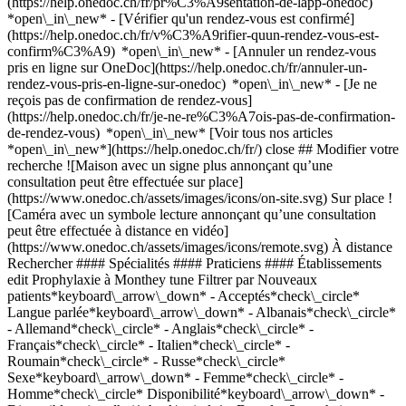
(https://help.onedoc.ch/fr/pr%C3%A9sentation-de-lapp-onedoc)
*open\_in\_new*
- [Vérifier qu'un rendez-vous est confirmé](https://help.onedoc.ch/fr/v%C3%A9rifier-quun-rendez-vous-est-confirm%C3%A9) *open\_in\_new* - [Annuler un rendez-vous pris en ligne sur OneDoc](https://help.onedoc.ch/fr/annuler-un-rendez-vous-pris-en-ligne-sur-onedoc) *open\_in\_new* - [Je ne reçois pas de confirmation de rendez-vous](https://help.onedoc.ch/fr/je-ne-re%C3%A7ois-pas-de-confirmation-de-rendez-vous) *open\_in\_new* [Voir tous nos articles *open\_in\_new*](https://help.onedoc.ch/fr/) close ## Modifier votre recherche ![Maison avec un signe plus annonçant qu’une consultation peut être effectuée sur place](https://www.onedoc.ch/assets/images/icons/on-site.svg) Sur place ![Caméra avec un symbole lecture annonçant qu’une consultation peut être effectuée à distance en vidéo](https://www.onedoc.ch/assets/images/icons/remote.svg) À distance Rechercher #### Spécialités #### Praticiens #### Établissements edit Prophylaxie à Monthey tune Filtrer par Nouveaux patients*keyboard\_arrow\_down* - Acceptés*check\_circle* Langue parlée*keyboard\_arrow\_down* - Albanais*check\_circle* - Allemand*check\_circle* - Anglais*check\_circle* - Français*check\_circle* - Italien*check\_circle* - Roumain*check\_circle* - Russe*check\_circle* Sexe*keyboard\_arrow\_down* - Femme*check\_circle* - Homme*check\_circle* Disponibilité*keyboard\_arrow\_down* - Disponible aujourdhui*check\_circle* - Dans les 3 prochains jours*check\_circle* - Dans les 7 prochains jours*check\_circle* - Dans les 14 prochains jours*check\_circle* # __Prophylaxie__ à __Monthey__: prenez rendez-vous en ligne aujourd'hui ## 4 résultats à Monthey [![Mme Vjosa Tahiraj, hygiéniste dentaire à Monthey](https://assets.onedoc.ch/images/users/a6b592f22ae4f3999e4b0559be5dcba3c12fca0934369da9ceba91fb54d328e0-small.png "Mme Vjosa Tahiraj, hygiéniste dentaire à Monthey")](https://www.onedoc.ch/fr/hygieniste-dentaire/monthey/pctj3/vjosa-tahiraj) ### [Mme Vjosa Tahiraj](https://www.onedoc.ch/fr/hygieniste-dentaire/monthey/pctj3/vjosa-tahiraj) ![Badge indiquant un profil vérifié](https://www.onedoc.ch/assets/images/icons/checkmark.svg) [Hygiéniste dentaire](https://www.onedoc.ch/fr/hygieniste-dentaire/monthey) [Cabinet dentaire Espace Dent Monthey](https://www.onedoc.ch/fr/cabinet-dentaire/monthey/eba96/cabinet-dentaire-espace-dent-monthey) Avenue de la Gare 15 1870 Monthey ![Icône patient avec un signe plus annonçant que le professionnel accepte de nouveaux patients](https://www.onedoc.ch/assets/images/icons/new-patients.svg)Accepte les nouveaux patients [Réserver un RDV](https://www.onedoc.ch/fr/hygieniste-dentaire/monthey/pctj3/vjosa-tahiraj) Expertises: Prophylaxie, [Bijou dentaire](https://www.onedoc.ch/fr/bijou-dentaire/monthey), [Détartrage](https://www.onedoc.ch/fr/detartrage/monthey), [Polissage dentaire](https://www.onedoc.ch/fr/polissage-dentaire/monthey), [Blanchiment dentaire](https://www.onedoc.ch/fr/blanchiment-dentaire/monthey)Voir plus *chevron\_left* mar. 04 août *chevron\_right* Voir plus de rendez-vous *error\_outline* Une erreur s'est produite lors du chargement des disponibilités [Réessayer](https://www.onedoc.ch) Expertises: Prophylaxie, [Bijou dentaire](https://www.onedoc.ch/fr/bijou-dentaire/monthey), [Détartrage](https://www.onedoc.ch/fr/detartrage/monthey), [Polissage dentaire](https://www.onedoc.ch/fr/polissage-dentaire/monthey), [Blanchiment dentaire](https://www.onedoc.ch/fr/blanchiment-dentaire/monthey)Voir plus [![Mme Valéry Bouffard, hygiéniste dentaire à Monthey](https://assets.onedoc.ch/images/users/7a75b95b6b0ff79d61d462b1d0e1917d3880b369137f544a6cea27981f464e1d-small.png "Mme Valéry Bouffard, hygiéniste dentaire à Monthey")](https://www.onedoc.ch/fr/hygieniste-dentaire/monthey/pcu2w/valery-bouffard) ### [Mme Valéry Bouffard](https://www.onedoc.ch/fr/hygieniste-dentaire/monthey/pcu2w/valery-bouffard) ![Badge indiquant un profil vérifié](https://www.onedoc.ch/assets/images/icons/checkmark.svg) [Hygiéniste dentaire](https://www.onedoc.ch/fr/hygieniste-dentaire/monthey) [Adent - Monthey](https://www.onedoc.ch/fr/cabinet-dentaire/monthey/e9zg/adent-monthey) Avenue de la Gare 30 1870 Monthey ![Icône patient avec un signe plus annonçant que le professionnel accepte de nouveaux patients](https://www.onedoc.ch/assets/images/icons/new-patients.svg)Accepte les nouveaux patients [Réserver un RDV](https://www.onedoc.ch/fr/hygieniste-dentaire/monthey/pcu2w/valery-bouffard) Expertises: Prophylaxie, [Bijou dentaire](https://www.onedoc.ch/fr/bijou-dentaire/monthey), [Blanchiment dentaire](https://www.onedoc.ch/fr/blanchiment-dentaire/monthey), [Détartrage](https://www.onedoc.ch/fr/detartrage/monthey), [Polissage dentaire](https://www.onedoc.ch/fr/polissage-dentaire/monthey), [Hygiène dentaire pédiatrique](https://www.onedoc.ch/fr/hygiene-dentaire-pediatrique/monthey)Voir plus *chevron\_left* mar. 04 août *chevron\_right* Voir plus de rendez-vous *error\_outline* Une erreur s'est produite lors du chargement des disponibilités [Réessayer](https://www.onedoc.ch) Expertises: Prophylaxie, [Bijou dentaire](https://www.onedoc.ch/fr/bijou-dentaire/monthey), [Blanchiment dentaire](https://www.onedoc.ch/fr/blanchiment-dentaire/monthey), [Détartrage](https://www.onedoc.ch/fr/detartrage/monthey), [Polissage dentaire](https://www.onedoc.ch/fr/polissage-dentaire/monthey), [Hygiène dentaire pédiatrique](https://www.onedoc.ch/fr/hygiene-dentaire-pediatrique/monthey)Voir plus [![Mme Shpresa Gerbeshi Beha, hygiéniste dentaire à Monthey](https://assets.onedoc.ch/images/users/695a006b3d4274de377e525de752ced3a49299c0f99f5150b2a39886490335e1-small.png "Mme Shpresa Gerbeshi Beha, hygiéniste dentaire à Monthey")](https://www.onedoc.ch/fr/hygieniste-dentaire/monthey/pcul2/shpresa-gerbeshi-beha) ### [Mme Shpresa Gerbeshi Beha](https://www.onedoc.ch/fr/hygieniste-dentaire/monthey/pcul2/shpresa-gerbeshi-beha) ![Badge indiquant un profil vérifié](https://www.onedoc.ch/assets/images/icons/checkmark.svg) [Hygiéniste dentaire](https://www.onedoc.ch/fr/hygieniste-dentaire/monthey) [Cabinet dentaire Espace Dent Monthey](https://www.onedoc.ch/fr/cabinet-dentaire/monthey/eba96/cabinet-dentaire-espace-dent-monthey) Avenue de la Gare 15 1870 Monthey ![Icône patient avec un signe plus annonçant que le professionnel accepte de nouveaux patients](https://www.onedoc.ch/assets/images/icons/new-patients.svg)Accepte les nouveaux patients [Réserver un RDV](https://www.onedoc.ch/fr/hygieniste-dentaire/monthey/pcul2/shpresa-gerbeshi-beha) Expertises: Prophylaxie, [Bijou dentaire](https://www.onedoc.ch/fr/bijou-dentaire/monthey), [Détartrage](https://www.onedoc.ch/fr/detartrage/monthey), [Polissage dentaire](https://www.onedoc.ch/fr/polissage-dentaire/monthey), [Blanchiment dentaire](https://www.onedoc.ch/fr/blanchiment-dentaire/monthey)Voir plus *chevron\_left* mar. 04 août *chevron\_right* Voir plus de rendez-vous *error\_outline* Une erreur s'est produite lors du chargement des disponibilités [Réessayer](https://www.onedoc.ch) Expertises: Prophylaxie, [Bijou dentaire](https://www.onedoc.ch/fr/bijou-dentaire/monthey), [Détartrage](https://www.onedoc.ch/fr/detartrage/monthey), [Polissage dentaire](https://www.onedoc.ch/fr/polissage-dentaire/monthey), [Blanchiment dentaire](https://www.onedoc.ch/fr/blanchiment-dentaire/monthey)Voir plus [![Mme Zoja Selmani, assistante en prophylaxie à Monthey](https://assets.onedoc.ch/images/users/05dd98369d3125b1ec1e655a67eaebaad0562add8a7333aac002d085c755257b-small.jpg "Mme Zoja Selmani, assistante en prophylaxie à Monthey")](https://www.onedoc.ch/fr/assistante-en-prophylaxie/monthey/pcszz/zoja-selmani) ### [Mme Zoja Selmani](https://www.onedoc.ch/fr/assistante-en-prophylaxie/monthey/pcszz/zoja-selmani) [Assistante en prophylaxie](https://www.onedoc.ch/fr/assistant-en-prophylaxie/monthey) [White Cabinets dentaires - Monthey](https://www.onedoc.ch/fr/cabinet-dentaire/monthey/e6jv/white-cabinets-dentaires-monthey) Avenue de la Gare 24 1870 Monthey ![Icône patient avec un signe plus annonçant que le professionnel accepte de nouveaux patients](https://www.onedoc.ch/assets/images/icons/new-patients.svg)Accepte les nouveaux patients [Réserver un RDV](https://www.onedoc.ch/fr/assistante-en-prophylaxie/monthey/pcszz/zoja-selmani) Expertises: Prophylaxie, [Détartrage](https://www.onedoc.ch/fr/detartrage/monthey), [Polissage dentaire](https://www.onedoc.ch/fr/polissage-dentaire/monthey)Voir plus *chevron\_left* mar. 04 août *chevron\_right* Voir plus de rendez-vous Pas de disponibilités en ligne ces prochains jours Expertises: Prophylaxie, [Détartrage](https://www.onedoc.ch/fr/detartrage/monthey), [Polissage dentaire](https://www.onedoc.ch/fr/polissage-dentaire/monthey)Voir plus ## __Prophylaxie__: d'autres spécialistes sont réservables en ligne dans les environs de __Monthey__ [![Mme Chantal Meyer, hygiéniste dentaire à Montreux](https://assets.onedoc.ch/images/users/8a7e76755d3c60473541f16bf02f10b51111498b549607527cce330e94f3f498-small.png "Mme Chantal Meyer, hygiéniste dentaire à Montreux")](https://www.onedoc.ch/fr/hygieniste-dentaire/montreux/pc32y/chantal-meyer) ### [Mme Chantal Meyer](https://www.onedoc.ch/fr/hygieniste-dentaire/montreux/pc32y/chantal-meyer) ![Badge indiquant un profil vérifié](https://www.onedoc.ch/assets/images/icons/checkmark.svg) [Hygiéniste dentaire](https://www.onedoc.ch/fr/hygieniste-dentaire/montreux) [Pure Smile](https://www.onedoc.ch/fr/cabinet-dentaire/montreux/ebfc9/pure-smile) Rue Igor-Stravinsky 2 1820 Montreux ![Icône patient avec un signe plus annonçant que le professionnel accepte de nouveaux patients](https://www.onedoc.ch/assets/images/icons/new-patients.svg)Accepte les nouveaux patients [Réserver un RDV](https://www.onedoc.ch/fr/hygieniste-dentaire/montreux/pc32y/chantal-meyer) Expertises:[Prophylaxie](https://www.onedoc.ch/fr/prophylaxie/montreux), [Blanchiment dentaire](https://www.onedoc.ch/fr/blanchiment-dentaire/