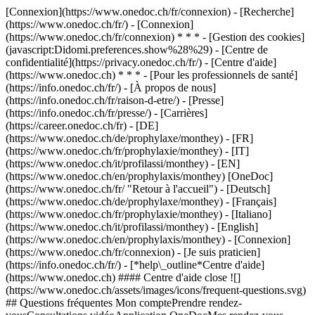
[Connexion](https://www.onedoc.ch/fr/connexion) - [Recherche]
(https://www.onedoc.ch/fr/) - [Connexion]
(https://www.onedoc.ch/fr/connexion) * * * - [Gestion des cookies]
(javascript:Didomi.preferences.show%28%29) - [Centre de
confidentialité](https://privacy.onedoc.ch/fr/) - [Centre d'aide]
(https://www.onedoc.ch) * * * - [Pour les professionnels de santé]
(https://info.onedoc.ch/fr/) - [À propos de nous]
(https://info.onedoc.ch/fr/raison-d-etre/) - [Presse]
(https://info.onedoc.ch/fr/presse/) - [Carrières]
(https://career.onedoc.ch/fr)
- [DE]
(https://www.onedoc.ch/de/prophylaxe/monthey) - [FR]
(https://www.onedoc.ch/fr/prophylaxie/monthey) - [IT]
(https://www.onedoc.ch/it/profilassi/monthey) - [EN]
(https://www.onedoc.ch/en/prophylaxis/monthey) [OneDoc]
(https://www.onedoc.ch/fr/ "Retour à l'accueil") - [Deutsch]
(https://www.onedoc.ch/de/prophylaxe/monthey) - [Français]
(https://www.onedoc.ch/fr/prophylaxie/monthey) - [Italiano]
(https://www.onedoc.ch/it/profilassi/monthey) - [English]
(https://www.onedoc.ch/en/prophylaxis/monthey)
- [Connexion]
(https://www.onedoc.ch/fr/connexion) - [Je suis praticien]
(https://info.onedoc.ch/fr/)
- [*help\_outline*Centre d'aide]
(https://www.onedoc.ch) #### Centre d'aide close ![]
(https://www.onedoc.ch/assets/images/icons/frequent-questions.svg)
## Questions fréquentes Mon comptePrendre rendez-