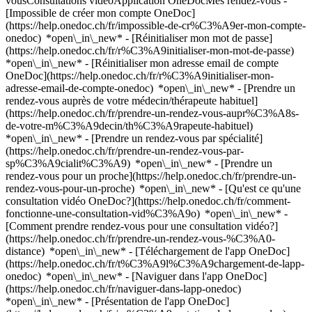
vousConsultations vidéoApplication OneDocMes rendez-vous -
[Impossible de créer mon compte OneDoc]
(https://help.onedoc.ch/fr/impossible-de-cr%C3%A9er-mon-compte-
onedoc) *open\_in\_new* - [Réinitialiser mon mot de passe]
(https://help.onedoc.ch/fr/r%C3%A9initialiser-mon-mot-de-passe)
*open\_in\_new* - [Réinitialiser mon adresse email de compte
OneDoc](https://help.onedoc.ch/fr/r%C3%A9initialiser-mon-
adresse-email-de-compte-onedoc) *open\_in\_new*
- [Prendre un
rendez-vous auprès de votre médecin/thérapeute habituel]
(https://help.onedoc.ch/fr/prendre-un-rendez-vous-aupr%C3%A8s-
de-votre-m%C3%A9decin/th%C3%A9rapeute-habituel)
*open\_in\_new* - [Prendre un rendez-vous par spécialité]
(https://help.onedoc.ch/fr/prendre-un-rendez-vous-par-
sp%C3%A9cialit%C3%A9) *open\_in\_new* - [Prendre un
rendez-vous pour un proche](https://help.onedoc.ch/fr/prendre-un-
rendez-vous-pour-un-proche) *open\_in\_new*
- [Qu'est ce qu'une
consultation vidéo OneDoc?](https://help.onedoc.ch/fr/comment-
fonctionne-une-consultation-vid%C3%A9o) *open\_in\_new* -
[Comment prendre rendez-vous pour une consultation vidéo?]
(https://help.onedoc.ch/fr/prendre-un-rendez-vous-%C3%A0-
distance) *open\_in\_new*
- [Téléchargement de l'app OneDoc]
(https://help.onedoc.ch/fr/t%C3%A9l%C3%A9chargement-de-lapp-
onedoc) *open\_in\_new* - [Naviguer dans l'app OneDoc]
(https://help.onedoc.ch/fr/naviguer-dans-lapp-onedoc)
*open\_in\_new* - [Présentation de l'app OneDoc]