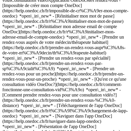
vousConsultations vidéoApplication OneDocMes rendez-vous -
[Impossible de créer mon compte OneDoc]
(https://help.onedoc.ch/fr/impossible-de-cr%C3%A9er-mon-compte-
onedoc) *open\_in\_new* - [Réinitialiser mon mot de passe]
(https://help.onedoc.ch/fr/r%C3%A9initialiser-mon-mot-de-passe)
*open\_in\_new* - [Réinitialiser mon adresse email de compte
OneDoc](https://help.onedoc.ch/fr/r%C3%A9initialiser-mon-
adresse-email-de-compte-onedoc) *open\_in\_new*
- [Prendre un
rendez-vous auprès de votre médecin/thérapeute habituel]
(https://help.onedoc.ch/fr/prendre-un-rendez-vous-aupr%C3%A8s-
de-votre-m%C3%A9decin/th%C3%A9rapeute-habituel)
*open\_in\_new* - [Prendre un rendez-vous par spécialité]
(https://help.onedoc.ch/fr/prendre-un-rendez-vous-par-
sp%C3%A9cialit%C3%A9) *open\_in\_new* - [Prendre un
rendez-vous pour un proche](https://help.onedoc.ch/fr/prendre-un-
rendez-vous-pour-un-proche) *open\_in\_new*
- [Qu'est ce qu'une
consultation vidéo OneDoc?](https://help.onedoc.ch/fr/comment-
fonctionne-une-consultation-vid%C3%A9o) *open\_in\_new* -
[Comment prendre rendez-vous pour une consultation vidéo?]
(https://help.onedoc.ch/fr/prendre-un-rendez-vous-%C3%A0-
distance) *open\_in\_new*
- [Téléchargement de l'app OneDoc]
(https://help.onedoc.ch/fr/t%C3%A9l%C3%A9chargement-de-lapp-
onedoc) *open\_in\_new* - [Naviguer dans l'app OneDoc]
(https://help.onedoc.ch/fr/naviguer-dans-lapp-onedoc)
*open\_in\_new* - [Présentation de l'app OneDoc]