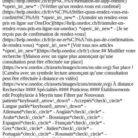
(https://help.onedoc.ch/fr/pr%C3%A9sentation-de-lapp-onedoc)
*open\_in\_new*
- [Vérifier qu'un rendez-vous est confirmé](https://help.onedoc.ch/fr/v%C3%A9rifier-quun-rendez-vous-est-confirm%C3%A9) *open\_in\_new* - [Annuler un rendez-vous pris en ligne sur OneDoc](https://help.onedoc.ch/fr/annuler-un-rendez-vous-pris-en-ligne-sur-onedoc) *open\_in\_new* - [Je ne reçois pas de confirmation de rendez-vous](https://help.onedoc.ch/fr/je-ne-re%C3%A7ois-pas-de-confirmation-de-rendez-vous) *open\_in\_new* [Voir tous nos articles *open\_in\_new*](https://help.onedoc.ch/fr/) close ## Modifier votre recherche ![Maison avec un signe plus annonçant qu’une consultation peut être effectuée sur place](https://www.onedoc.ch/assets/images/icons/on-site.svg) Sur place ![Caméra avec un symbole lecture annonçant qu’une consultation peut être effectuée à distance en vidéo](https://www.onedoc.ch/assets/images/icons/remote.svg) À distance Rechercher #### Spécialités #### Praticiens #### Établissements edit Prophylaxie à Meyrin tune Filtrer par Nouveaux patients*keyboard\_arrow\_down* - Acceptés*check\_circle* Langue parlée*keyboard\_arrow\_down* - Allemand*check\_circle* - Anglais*check\_circle* - Arabe*check\_circle* - Bosniaque*check\_circle* - Espagnol*check\_circle* - Français*check\_circle* - Grec*check\_circle* - Italien*check\_circle* - Portugais*check\_circle* - Roumain*check\_circle* - Suédois*check\_circle* - Tchèque*check\_circle* - Turc*check\_circle* Sexe*keyboard\_arrow\_down* - Femme*check\_circle* - Homme*check\_circle* Réseau*keyboard\_arrow\_down* - Medbase*check\_circle* - Réseau Delta*check\_circle* Disponibilité*keyboard\_arrow\_down* - Disponible aujourdhui*check\_circle* - Dans les 3 prochains jours*check\_circle* - Dans les 7 prochains jours*check\_circle* - Dans les 14 prochains jours*check\_circle* # __Prophylaxie__ à __Meyrin__: prenez rendez-vous en ligne aujourd'hui ## 7 résultats à Meyrin [![Dr. Ekawat Phooduangkwa, médecin-dentiste à Meyrin](https://www.onedoc.ch/assets/images/male.png "Dr. Ekawat Phooduangkwa, médecin-dentiste à Meyrin")](https://www.onedoc.ch/fr/medecin-dentiste/meyrin/pcz4n/dr-ekawat-phooduangkwa) ### [Dr. Ekawat Phooduangkwa](https://www.onedoc.ch/fr/medecin-dentiste/meyrin/pcz4n/dr-ekawat-phooduangkwa) [Médecin-dentiste](https://www.onedoc.ch/fr/medecin-dentiste/meyrin) [Clinique Dentaire de Meyrin](https://www.onedoc.ch/fr/cabinet-dentaire/meyrin/e486/clinique-dentaire-de-meyrin) Rue des Boudines 15 1217 Meyrin ![Icône patient avec un signe plus annonçant que le professionnel accepte de nouveaux patients](https://www.onedoc.ch/assets/images/icons/new-patients.svg)Accepte les nouveaux patients [Réserver un RDV](https://www.onedoc.ch/fr/medecin-dentiste/meyrin/pcz4n/dr-ekawat-phooduangkwa) Expertises: Prophylaxie, [Carie](https://www.onedoc.ch/fr/carie/meyrin), [Détartrage](https://www.onedoc.ch/fr/detartrage/meyrin), [Radiographie dentaire](https://www.onedoc.ch/fr/radiographie-dentaire/meyrin), [Parodontologie | Soin des gencives | Déchaussement des dents](https://www.onedoc.ch/fr/parodontologie-soin-des-gencives-dechaussement-des-dents/meyrin), [Polissage dentaire](https://www.onedoc.ch/fr/polissage-dentaire/meyrin)Voir plus *chevron\_left* lun. 03 août *chevron\_right* Voir plus de rendez-vous *error\_outline* Une erreur s'est produite lors du chargement des disponibilités [Réessayer](https://www.onedoc.ch) Expertises: Prophylaxie, [Carie](https://www.onedoc.ch/fr/carie/meyrin), [Détartrage](https://www.onedoc.ch/fr/detartrage/meyrin), [Radiographie dentaire](https://www.onedoc.ch/fr/radiographie-dentaire/meyrin), [Parodontologie | Soin des gencives | Déchaussement des dents](https://www.onedoc.ch/fr/parodontologie-soin-des-gencives-dechaussement-des-dents/meyrin), [Polissage dentaire](https://www.onedoc.ch/fr/polissage-dentaire/meyrin)Voir plus [![Mme Meri Rion Virgili, assistante en prophylaxie à Meyrin](https://assets.onedoc.ch/images/users/c92a678877328753d68ce4e4b8f2d509bac58a83198848828f7cebdf8ca1373a-small.jpg "Mme Meri Rion Virgili, assistante en prophylaxie à Meyrin")](https://www.onedoc.ch/fr/assistante-en-prophylaxie/meyrin/pb52s/meri-rion-virgili) ### [Mme Meri Rion Virgili](https://www.onedoc.ch/fr/assistante-en-prophylaxie/meyrin/pb52s/meri-rion-virgili) ![Badge indiquant un profil vérifié](https://www.onedoc.ch/assets/images/icons/checkmark.svg) [Assistante en prophylaxie](https://www.onedoc.ch/fr/assistant-en-prophylaxie/meyrin) [Lefko Centre Dentaire - Votre dentiste à Genève](https://www.onedoc.ch/fr/cabinet-de-groupe/meyrin/e1vr/lefko-centre-dentaire-votre-dentiste-a-geneve) Route de Pré-Bois 20 1215 Meyrin ![Icône patient avec un signe plus annonçant que le professionnel accepte de nouveaux patients](https://www.onedoc.ch/assets/images/icons/new-patients.svg)Accepte les nouveaux patients [Réserver un RDV](https://www.onedoc.ch/fr/assistante-en-prophylaxie/meyrin/pb52s/meri-rion-virgili) Expertises: Prophylaxie, [Détartrage](https://www.onedoc.ch/fr/detartrage/meyrin), [Blanchiment dentaire](https://www.onedoc.ch/fr/blanchiment-dentaire/meyrin), [Polissage dentaire](https://www.onedoc.ch/fr/polissage-dentaire/meyrin), [Bijou dentaire](https://www.onedoc.ch/fr/bijou-dentaire/meyrin)Voir plus *chevron\_left* lun. 03 août *chevron\_right* Voir plus de rendez-vous *error\_outline* Une erreur s'est produite lors du chargement des disponibilités [Réessayer](https://www.onedoc.ch) Expertises: Prophylaxie, [Détartrage](https://www.onedoc.ch/fr/detartrage/meyrin), [Blanchiment dentaire](https://www.onedoc.ch/fr/blanchiment-dentaire/meyrin), [Polissage dentaire](https://www.onedoc.ch/fr/polissage-dentaire/meyrin), [Bijou dentaire](https://www.onedoc.ch/fr/bijou-dentaire/meyrin)Voir plus [![Dr. Micael Dresti, médecin-dentiste à Meyrin](https://assets.onedoc.ch/images/users/3121744bd3e1347405eca9081761df84dd030ef0954e78b7b31d76dd0c4a2516-small.jpg "Dr. Micael Dresti, médecin-dentiste à Meyrin")](https://www.onedoc.ch/fr/medecin-dentiste/meyrin/pckrk/dr-micael-dresti) ### [Dr. Micael Dresti](https://www.onedoc.ch/fr/medecin-dentiste/meyrin/pckrk/dr-micael-dresti) [Médecin-dentiste](https://www.onedoc.ch/fr/medecin-dentiste/meyrin) [Clinique Dentaire de Meyrin](https://www.onedoc.ch/fr/cabinet-dentaire/meyrin/e486/clinique-dentaire-de-meyrin) Rue des Boudines 15 1217 Meyrin ![Icône patient avec un signe plus annonçant que le professionnel accepte de nouveaux patients](https://www.onedoc.ch/assets/images/icons/new-patients.svg)Accepte les nouveaux patients [Réserver un RDV](https://www.onedoc.ch/fr/medecin-dentiste/meyrin/pckrk/dr-micael-dresti) Expertises: Prophylaxie, [Carie](https://www.onedoc.ch/fr/carie/meyrin), [Détartrage](https://www.onedoc.ch/fr/detartrage/meyrin), [Radiographie](https://www.onedoc.ch/fr/radiographie/meyrin), [Parodontologie | Soin des gencives | Déchaussement des dents](https://www.onedoc.ch/fr/parodontologie-soin-des-gencives-dechaussement-des-dents/meyrin), [Polissage dentaire](https://www.onedoc.ch/fr/polissage-dentaire/meyrin)Voir plus *chevron\_left* lun. 03 août *chevron\_right* Voir plus de rendez-vous *error\_outline* Une erreur s'est produite lors du chargement des disponibilités [Réessayer](https://www.onedoc.ch) Expertises: Prophylaxie, [Carie](https://www.onedoc.ch/fr/carie/meyrin), [Détartrage](https://www.onedoc.ch/fr/detartrage/meyrin), [Radiographie](https://www.onedoc.ch/fr/radiographie/meyrin), [Parodontologie | Soin des gencives | Déchaussement des dents](https://www.onedoc.ch/fr/parodontologie-soin-des-gencives-dechaussement-des-dents/meyrin), [Polissage dentaire](https://www.onedoc.ch/fr/polissage-dentaire/meyrin)Voir plus [![Mme Catia Cardoso, assistante en prophylaxie à Meyrin](https://assets.onedoc.ch/images/users/203218a1d2a359ed765d5e00fbc593d562973d57612b381c6874a28a73b56a40-small.png "Mme Catia Cardoso, assistante en prophylaxie à Meyrin")](https://www.onedoc.ch/fr/assistante-en-prophylaxie/meyrin/pcqpx/catia-cardoso) ### [Mme Catia Cardoso](https://www.onedoc.ch/fr/assistante-en-prophylaxie/meyrin/pcqpx/catia-cardoso) ![Badge indiquant un profil vérifié](https://www.onedoc.ch/assets/images/icons/checkmark.svg) [Assistante en prophylaxie](https://www.onedoc.ch/fr/assistant-en-prophylaxie/meyrin) [Adent - Meyrin](https://www.onedoc.ch/fr/cabinet-dentaire/meyrin/e9yv/adent-meyrin) Avenue de Feuillasse 24 1217 Meyrin ![Icône patient avec un signe plus annonçant que le professionnel accepte de nouveaux patients](https://www.onedoc.ch/assets/images/icons/new-patients.svg)Accepte les nouveaux patients [Réserver un RDV](https://www.onedoc.ch/fr/assistante-en-prophylaxie/meyrin/pcqpx/catia-cardoso) Expertises: Prophylaxie, [Détartrage](https://www.onedoc.ch/fr/detartrage/meyrin)Voir plus Expertises: Prophylaxie, [Détartrage](https://www.onedoc.ch/fr/detartrage/meyrin)Voir plus [![Mme Thouwaiba Nehdi, assistante en prophylaxie à Meyrin](https://assets.onedoc.ch/images/users/9a8092771a1513cd6ecc91c090599dfeced9c4035fcf67276725377ba21398d3-small.png "Mme Thouwaiba Nehdi, assistante en prophylaxie à Meyrin")](https://www.onedoc.ch/fr/assistante-en-prophylaxie/meyrin/pczju/thouwaiba-nehdi) ### [Mme Thouwaiba Nehdi](https://www.onedoc.ch/fr/assistante-en-prophylaxie/meyrin/pczju/thouwaiba-nehdi) ![Badge indiquant un profil vérifié](https://www.onedoc.ch/assets/images/icons/checkmark.svg) [Assistante en prophylaxie](https://www.onedoc.ch/fr/assistant-en-prophylaxie/meyrin) [Adent - Meyrin](https://www.onedoc.ch/fr/cabinet-dentaire/meyrin/e9yv/adent-meyrin) Avenue de Feuillasse 24 1217 Meyrin ![Icône patient avec un signe plus annonçant que le professionnel accepte de nouveaux patients](https://www.onedoc.ch/assets/images/icons/new-patients.svg)Accepte les nouveaux patients [Réserver un RDV](https://www.onedoc.ch/fr/assistante-en-prophylaxie/meyrin/pczju/thouwaiba-nehdi) Expertises: Prophylaxie, [Détartrage](https://www.onedoc.ch/fr/detartrage/meyrin)Voir plus Expertises: Prophylaxie, [Détartrage]