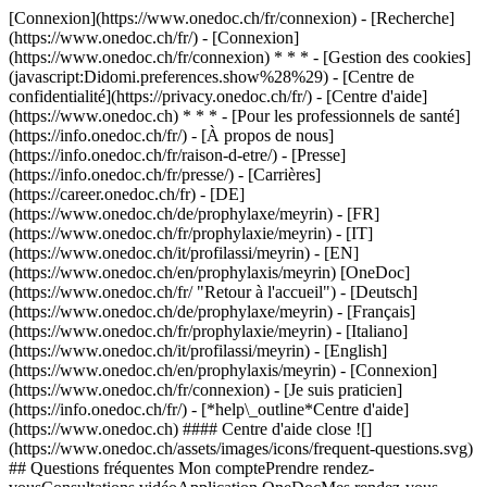
[Connexion](https://www.onedoc.ch/fr/connexion) - [Recherche]
(https://www.onedoc.ch/fr/) - [Connexion]
(https://www.onedoc.ch/fr/connexion) * * * - [Gestion des cookies]
(javascript:Didomi.preferences.show%28%29) - [Centre de
confidentialité](https://privacy.onedoc.ch/fr/) - [Centre d'aide]
(https://www.onedoc.ch) * * * - [Pour les professionnels de santé]
(https://info.onedoc.ch/fr/) - [À propos de nous]
(https://info.onedoc.ch/fr/raison-d-etre/) - [Presse]
(https://info.onedoc.ch/fr/presse/) - [Carrières]
(https://career.onedoc.ch/fr)
- [DE]
(https://www.onedoc.ch/de/prophylaxe/meyrin) - [FR]
(https://www.onedoc.ch/fr/prophylaxie/meyrin) - [IT]
(https://www.onedoc.ch/it/profilassi/meyrin) - [EN]
(https://www.onedoc.ch/en/prophylaxis/meyrin) [OneDoc]
(https://www.onedoc.ch/fr/ "Retour à l'accueil") - [Deutsch]
(https://www.onedoc.ch/de/prophylaxe/meyrin) - [Français]
(https://www.onedoc.ch/fr/prophylaxie/meyrin) - [Italiano]
(https://www.onedoc.ch/it/profilassi/meyrin) - [English]
(https://www.onedoc.ch/en/prophylaxis/meyrin)
- [Connexion]
(https://www.onedoc.ch/fr/connexion) - [Je suis praticien]
(https://info.onedoc.ch/fr/)
- [*help\_outline*Centre d'aide]
(https://www.onedoc.ch) #### Centre d'aide close ![]
(https://www.onedoc.ch/assets/images/icons/frequent-questions.svg)
## Questions fréquentes Mon comptePrendre rendez-