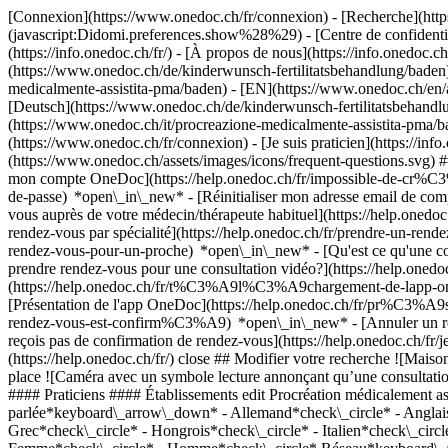
[Connexion](https://www.onedoc.ch/fr/connexion) - [Recherche](https
(javascript:Didomi.preferences.show%28%29) - [Centre de confidentiali
(https://info.onedoc.ch/fr/) - [À propos de nous](https://info.onedoc.ch/
(https://www.onedoc.ch/de/kinderwunsch-fertilitatsbehandlung/baden)
medicalmente-assistita-pma/baden) - [EN](https://www.onedoc.ch/en/a
[Deutsch](https://www.onedoc.ch/de/kinderwunsch-fertilitatsbehandlu
(https://www.onedoc.ch/it/procreazione-medicalmente-assistita-pma/b
(https://www.onedoc.ch/fr/connexion) - [Je suis praticien](https://info
(https://www.onedoc.ch/assets/images/icons/frequent-questions.svg
mon compte OneDoc](https://help.onedoc.ch/fr/impossible-de-cr%C3
de-passe) *open\_in\_new* - [Réinitialiser mon adresse email de c
vous auprès de votre médecin/thérapeute habituel](https://help.
rendez-vous par spécialité](https://help.onedoc.ch/fr/prendre-un-r
rendez-vous-pour-un-proche) *open\_in\_new*
- [Qu'est ce qu'une
prendre rendez-vous pour une consultation vidéo?](https://help.on
(https://help.onedoc.ch/fr/t%C3%A9l%C3%A9chargement-de-lapp-oned
[Présentation de l'app OneDoc](https://help.onedoc.ch/fr/pr%C3%A