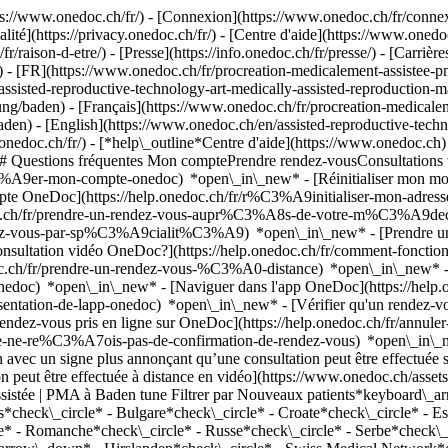
://www.onedoc.ch/fr/) - [Connexion](https://www.onedoc.ch/fr/connexi
té](https://privacy.onedoc.ch/fr/) - [Centre d'aide](https://www.onedoc.
fr/raison-d-etre/) - [Presse](https://info.onedoc.ch/fr/presse/) - [Carrière
 - [FR](https://www.onedoc.ch/fr/procreation-medicalement-assistee-pm
ssisted-reproductive-technology-art-medically-assisted-reproduction-m
ng/baden) - [Français](https://www.onedoc.ch/fr/procreation-medicaleme
aden) - [English](https://www.onedoc.ch/en/assisted-reproductive-tech
.onedoc.ch/fr/)
- [*help\_outline*Centre d'aide](https://www.onedoc.ch) 
) ## Questions fréquentes Mon comptePrendre rendez-vousConsultation
%A9er-mon-compte-onedoc) *open\_in\_new* - [Réinitialiser mon mot 
ompte OneDoc](https://help.onedoc.ch/fr/r%C3%A9initialiser-mon-adr
onedoc.ch/fr/prendre-un-rendez-vous-aupr%C3%A8s-de-votre-m%C3%A9d
endez-vous-par-sp%C3%A9cialit%C3%A9) *open\_in\_new* - [Prendre un 
 consultation vidéo OneDoc?](https://help.onedoc.ch/fr/comment-fon
edoc.ch/fr/prendre-un-rendez-vous-%C3%A0-distance) *open\_in\_new*
oc) *open\_in\_new* - [Naviguer dans l'app OneDoc](https://help.o
9sentation-de-lapp-onedoc) *open\_in\_new*
- [Vérifier qu'un rendez-vous est confirmé](https://help.onedoc.ch/fr/v%C3%A9rifier-quun-rendez-vous-est-confirm%C3%A9) *open\_in\_new* - [Annuler un rendez-vous pris en ligne sur OneDoc](https://help.onedoc.ch/fr/annuler-un-rendez-vous-pris-en-ligne-sur-onedoc) *open\_in\_new* - [Je ne reçois pas de confirmation de rendez-vous](https://help.onedoc.ch/fr/je-ne-re%C3%A7ois-pas-de-confirmation-de-rendez-vous) *open\_in\_new* [Voir tous nos articles *open\_in\_new*](https://help.onedoc.ch/fr/) close ## Modifier votre recherche ![Maison avec un signe plus annonçant qu’une consultation peut être effectuée sur place](https://www.onedoc.ch/assets/images/icons/on-site.svg) Sur place ![Caméra avec un symbole lecture annonçant qu’une consultation peut être effectuée à distance en vidéo](https://www.onedoc.ch/assets/images/icons/remote.svg) À distance Rechercher #### Spécialités #### Praticiens #### Établissements edit Procréation médicalement assistée | PMA à Baden tune Filtrer par Nouveaux patients*keyboard\_arrow\_down* - Acceptés*check\_circle* Langue parlée*keyboard\_arrow\_down* - Allemand*check\_circle* - Anglais*check\_circle* - Bulgare*check\_circle* - Croate*check\_circle* - Espagnol*check\_circle* - Français*check\_circle* - Grec*check\_circle* - Hongrois*check\_circle* - Italien*check\_circle* - Romanche*check\_circle* - Russe*check\_circle* - Serbe*check\_circle* - Suédois*check\_circle* Sexe*keyboard\_arrow\_down* - Femme*check\_circle* - Homme*check\_circle* Réseau*keyboard\_arrow\_down* - Hirslanden*check\_circle* - Swiss Medical Network*check\_circle* - Medbase*check\_circle* Disponibilité*keyboard\_arrow\_down* - Disponible aujourdhui*check\_circle* - Dans les 3 prochains jours*check\_circle* - Dans les 7 prochains jours*check\_circle* - Dans les 14 prochains jours*check\_circle* # __Procréation médicalement assistée | PMA__ à __Baden__: prenez rendez-vous en ligne aujourd'hui ## 8 résultats à Baden [![Dr. med. Joy Fest, gynécologue obstétricienne à Baden](https://assets.onedoc.ch/images/users/8419de9f5ed0ca622e58628bd5467fa8591492e52cd1b75094c9f5dde3a5e4f0-small.png "Dr. med. Joy Fest, gynécologue obstétricienne à Baden")](https://www.onedoc.ch/fr/gynecologue-obstetricienne/baden/pcztf/dr-med-joy-fest) ### [Dr. med. Joy Fest](https://www.onedoc.ch/fr/gynecologue-obstetricienne/baden/pcztf/dr-med-joy-fest) [Gynécologue obstétricienne](https://www.onedoc.ch/fr/gynecologue-obstetricien/baden) [Kinderwunschzentrum Baden](https://www.onedoc.ch/fr/cabinet-medical/baden/eysm/kinderwunschzentrum-baden) Mellingerstrasse 207 5405 Baden ![Icône patient avec un signe plus annonçant que le professionnel accepte de nouveaux patients](https://www.onedoc.ch/assets/images/icons/new-patients.svg)Accepte les nouveaux patients [Réserver un RDV](https://www.onedoc.ch/fr/gynecologue-obstetricienne/baden/pcztf/dr-med