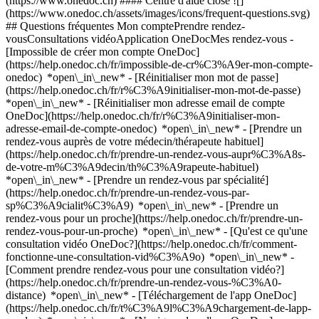
(https://www.onedoc.ch) #### Centre d'aide close ![]
(https://www.onedoc.ch/assets/images/icons/frequent-questions.svg)
## Questions fréquentes Mon comptePrendre rendez-
vousConsultations vidéoApplication OneDocMes rendez-vous -
[Impossible de créer mon compte OneDoc]
(https://help.onedoc.ch/fr/impossible-de-cr%C3%A9er-mon-compte-
onedoc) *open\_in\_new* - [Réinitialiser mon mot de passe]
(https://help.onedoc.ch/fr/r%C3%A9initialiser-mon-mot-de-passe)
*open\_in\_new* - [Réinitialiser mon adresse email de compte
OneDoc](https://help.onedoc.ch/fr/r%C3%A9initialiser-mon-
adresse-email-de-compte-onedoc) *open\_in\_new*
- [Prendre un
rendez-vous auprès de votre médecin/thérapeute habituel]
(https://help.onedoc.ch/fr/prendre-un-rendez-vous-aupr%C3%A8s-
de-votre-m%C3%A9decin/th%C3%A9rapeute-habituel)
*open\_in\_new* - [Prendre un rendez-vous par spécialité]
(https://help.onedoc.ch/fr/prendre-un-rendez-vous-par-
sp%C3%A9cialit%C3%A9) *open\_in\_new* - [Prendre un
rendez-vous pour un proche](https://help.onedoc.ch/fr/prendre-un-
rendez-vous-pour-un-proche) *open\_in\_new*
- [Qu'est ce qu'une
consultation vidéo OneDoc?](https://help.onedoc.ch/fr/comment-
fonctionne-une-consultation-vid%C3%A9o) *open\_in\_new* -
[Comment prendre rendez-vous pour une consultation vidéo?]
(https://help.onedoc.ch/fr/prendre-un-rendez-vous-%C3%A0-
distance) *open\_in\_new*
- [Téléchargement de l'app OneDoc]
(https://help.onedoc.ch/fr/t%C3%A9l%C3%A9chargement-de-lapp-