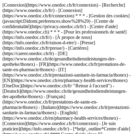
[Connexion](https://www.onedoc.ch/fr/connexion) - [Recherche]
(https://www.onedoc.ch/fr/) - [Connexion]
(https://www.onedoc.ch/fr/connexion) * * * - [Gestion des cookies]
(javascript:Didomi.preferences.show%28%29) - [Centre de
confidentialité](https://privacy.onedoc.ch/fr/) - [Centre d'aide]
(https://www.onedoc.ch) * * * - [Pour les professionnels de santé]
(https://info.onedoc.ch/fr/) - [À propos de nous]
(https://info.onedoc.ch/fr/raison-d-etre/) - [Presse]
(https://info.onedoc.ch/fr/presse/) - [Carrières]
(https://career.onedoc.ch/fr)
- [DE]
(https://www.onedoc.ch/de/gesundheitsdienstleistungen-der-
apotheke/thonex) - [FR](https://www.onedoc.ch/fr/prestations-de-
sante-en-pharmacie/thonex) - [IT]
(https://www.onedoc.ch/it/prestazioni-sanitarie-in-farmacia/thonex) -
[EN](https://www.onedoc.ch/en/pharmacy-health-services/thonex)
[OneDoc](https://www.onedoc.ch/fr/ "Retour à l'accueil") -
[Deutsch](https://www.onedoc.ch/de/gesundheitsdienstleistungen-
der-apotheke/thonex) - [Français]
(https://www.onedoc.ch/fr/prestations-de-sante-en-
pharmacie/thonex) - [Italiano](https://www.onedoc.ch/it/prestazioni-
sanitarie-in-farmacia/thonex) - [English]
(https://www.onedoc.ch/en/pharmacy-health-services/thonex)
-
[Connexion](https://www.onedoc.ch/fr/connexion) - [Je suis
praticien](https://info.onedoc.ch/fr/)
- [*help\_outline*Centre d'aide]