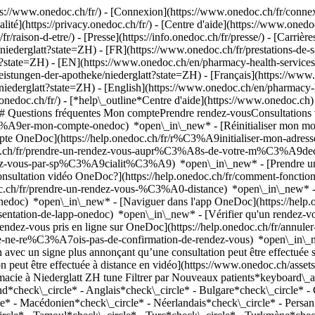
://www.onedoc.ch/fr/) - [Connexion](https://www.onedoc.ch/fr/connexi
té](https://privacy.onedoc.ch/fr/) - [Centre d'aide](https://www.onedoc.
fr/raison-d-etre/) - [Presse](https://info.onedoc.ch/fr/presse/) - [Carrière
iederglatt?state=ZH) - [FR](https://www.onedoc.ch/fr/prestations-de-s
latt?state=ZH) - [EN](https://www.onedoc.ch/en/pharmacy-health-servic
leistungen-der-apotheke/niederglatt?state=ZH) - [Français](https://www
ia/niederglatt?state=ZH) - [English](https://www.onedoc.ch/en/pharmacy
.onedoc.ch/fr/)
- [*help\_outline*Centre d'aide](https://www.onedoc.ch) 
) ## Questions fréquentes Mon comptePrendre rendez-vousConsultation
%A9er-mon-compte-onedoc) *open\_in\_new* - [Réinitialiser mon mot 
ompte OneDoc](https://help.onedoc.ch/fr/r%C3%A9initialiser-mon-adr
onedoc.ch/fr/prendre-un-rendez-vous-aupr%C3%A8s-de-votre-m%C3%A9d
endez-vous-par-sp%C3%A9cialit%C3%A9) *open\_in\_new* - [Prendre un 
 consultation vidéo OneDoc?](https://help.onedoc.ch/fr/comment-fon
edoc.ch/fr/prendre-un-rendez-vous-%C3%A0-distance) *open\_in\_new*
oc) *open\_in\_new* - [Naviguer dans l'app OneDoc](https://help.o
9sentation-de-lapp-onedoc) *open\_in\_new*
- [Vérifier qu'un rendez-vous est confirmé](https://help.onedoc.ch/fr/v%C3%A9rifier-quun-rendez-vous-est-confirm%C3%A9) *open\_in\_new* - [Annuler un rendez-vous pris en ligne sur OneDoc](https://help.onedoc.ch/fr/annuler-un-rendez-vous-pris-en-ligne-sur-onedoc) *open\_in\_new* - [Je ne reçois pas de confirmation de rendez-vous](https://help.onedoc.ch/fr/je-ne-re%C3%A7ois-pas-de-confirmation-de-rendez-vous) *open\_in\_new* [Voir tous nos articles *open\_in\_new*](https://help.onedoc.ch/fr/) close ## Modifier votre recherche ![Maison avec un signe plus annonçant qu’une consultation peut être effectuée sur place](https://www.onedoc.ch/assets/images/icons/on-site.svg) Sur place ![Caméra avec un symbole lecture annonçant qu’une consultation peut être effectuée à distance en vidéo](https://www.onedoc.ch/assets/images/icons/remote.svg) À distance Rechercher #### Spécialités #### Praticiens #### Établissements edit Prestations de santé en pharmacie à Niederglatt ZH tune Filtrer par Nouveaux patients*keyboard\_arrow\_down* - Acceptés*check\_circle* Langue parlée*keyboard\_arrow\_down* - Albanais*check\_circle* - Allemand*check\_circle* - Anglais*check\_circle* - Bulgare*check\_circle* - Croate*check\_circle* - Espagnol*check\_circle* - Français*check\_circle* - Italien*check\_circle* - Kurde*check\_circle* - Macédonien*check\_circle* - Néerlandais*check\_circle* - Persan*check\_circle* - Polonais*check\_circle* - Portugais*check\_circle* - Romanche*check\_circle* - Russe*check\_circle* - Serbe*check\_circle* - Tamoul*check\_circle* - Turc*check\_circle* - Turkmène*check\_circle* - Ukrainien*check\_circle* - Vietnamien*check\_circle* Sexe*keyboard\_arrow\_down* - Femme*check\_circle* - Homme*check\_circle* Réseau*keyboard\_arrow\_down* - Amavita*check\_circle* - Coop Vitality*check\_circle* - Medbase*check\_circle* Disponibilité*keyboard\_arrow\_down* - Disponible aujourdhui*check\_circle* - Dans les 3 prochains jours*check\_circle* - Dans les 7 prochains jours*check\_circle* - Dans les 14 prochains jours*check\_circle* # __Prestations de santé en pharmacie__ dans les environs de __Niederglatt ZH__: prenez rendez-vous en ligne aujourd'hui [![Amavita Bülach, pharmacie à Bülach](https://assets.onedoc.ch/images/entities/9b1d1a5e5e67505ab836157fe7a14af5860491b9bbf48b2985729572875e6abf-small.png "Amavita Bülach, pharmacie à Bülach")](https://www.onedoc.ch/fr/pharmacie/bulach/e8u4/amavita-bulach) ### [Amavita Bülach](https://www.onedoc.ch/fr/pharmacie/bulach/e8u4/amavita-bulach) Pharmacie Feldstrasse 85 8180 Bülach ![Icône patient avec un signe plus annonçant que le professionnel accepte de nouveaux patients](https://www.onedoc.ch/assets/images/icons/new-patients.svg)Accepte les nouveaux patients [Réserver un RDV](https://www.onedoc.ch/fr/pharmacie/bulach/e8u4/amavita-bulach) *chevron\_left* ven. 31 juil. *chevr