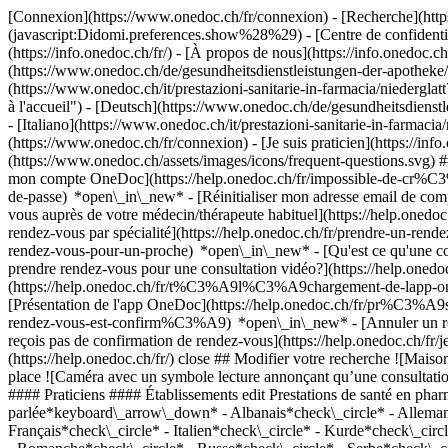
[Connexion](https://www.onedoc.ch/fr/connexion) - [Recherche](https
(javascript:Didomi.preferences.show%28%29) - [Centre de confidentiali
(https://info.onedoc.ch/fr/) - [À propos de nous](https://info.onedoc.ch/
(https://www.onedoc.ch/de/gesundheitsdienstleistungen-der-apotheke/n
(https://www.onedoc.ch/it/prestazioni-sanitarie-in-farmacia/niederg
à l'accueil") - [Deutsch](https://www.onedoc.ch/de/gesundheitsdienst
- [Italiano](https://www.onedoc.ch/it/prestazioni-sanitarie-in-farmac
(https://www.onedoc.ch/fr/connexion) - [Je suis praticien](https://info
(https://www.onedoc.ch/assets/images/icons/frequent-questions.svg
mon compte OneDoc](https://help.onedoc.ch/fr/impossible-de-cr%C3
de-passe) *open\_in\_new* - [Réinitialiser mon adresse email de c
vous auprès de votre médecin/thérapeute habituel](https://help.
rendez-vous par spécialité](https://help.onedoc.ch/fr/prendre-un-r
rendez-vous-pour-un-proche) *open\_in\_new*
- [Qu'est ce qu'une
prendre rendez-vous pour une consultation vidéo?](https://help.on
(https://help.onedoc.ch/fr/t%C3%A9l%C3%A9chargement-de-lapp-oned
[Présentation de l'app OneDoc](https://help.onedoc.ch/fr/pr%C3%A