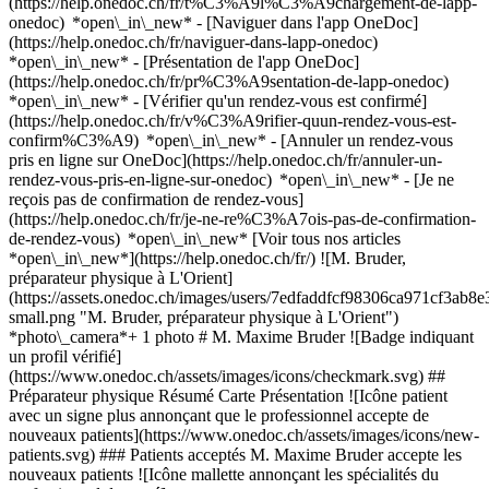
(https://help.onedoc.ch/fr/t%C3%A9l%C3%A9chargement-de-lapp-
onedoc) *open\_in\_new* - [Naviguer dans l'app OneDoc]
(https://help.onedoc.ch/fr/naviguer-dans-lapp-onedoc)
*open\_in\_new* - [Présentation de l'app OneDoc]
(https://help.onedoc.ch/fr/pr%C3%A9sentation-de-lapp-onedoc)
*open\_in\_new*
- [Vérifier qu'un rendez-vous est confirmé]
(https://help.onedoc.ch/fr/v%C3%A9rifier-quun-rendez-vous-est-
confirm%C3%A9) *open\_in\_new* - [Annuler un rendez-vous
pris en ligne sur OneDoc](https://help.onedoc.ch/fr/annuler-un-
rendez-vous-pris-en-ligne-sur-onedoc) *open\_in\_new* - [Je ne
reçois pas de confirmation de rendez-vous]
(https://help.onedoc.ch/fr/je-ne-re%C3%A7ois-pas-de-confirmation-
de-rendez-vous) *open\_in\_new* [Voir tous nos articles
*open\_in\_new*](https://help.onedoc.ch/fr/) ![M. Bruder,
préparateur physique à L'Orient]
(https://assets.onedoc.ch/images/users/7edfaddfcf98306ca971cf3ab
small.png "M. Bruder, préparateur physique à L'Orient")
*photo\_camera*+ 1 photo # M. Maxime Bruder ![Badge indiquant
un profil vérifié]
(https://www.onedoc.ch/assets/images/icons/checkmark.svg) ##
Préparateur physique Résumé Carte Présentation ![Icône patient
avec un signe plus annonçant que le professionnel accepte de
nouveaux patients](https://www.onedoc.ch/assets/images/icons/new-
patients.svg) ### Patients acceptés M. Maxime Bruder accepte les
nouveaux patients ![Icône mallette annonçant les spécialités du