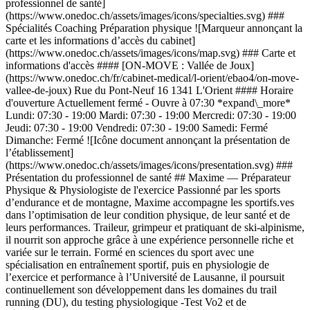
professionnel de santé]
(https://www.onedoc.ch/assets/images/icons/specialties.svg) ###
Spécialités Coaching Préparation physique ![Marqueur annonçant la
carte et les informations d’accès du cabinet]
(https://www.onedoc.ch/assets/images/icons/map.svg) ### Carte et
informations d'accès #### [ON-MOVE : Vallée de Joux]
(https://www.onedoc.ch/fr/cabinet-medical/l-orient/ebao4/on-move-
vallee-de-joux) Rue du Pont-Neuf 16 1341 L'Orient #### Horaire
d'ouverture Actuellement fermé - Ouvre à 07:30 *expand\_more*
Lundi: 07:30 - 19:00 Mardi: 07:30 - 19:00 Mercredi: 07:30 - 19:00
Jeudi: 07:30 - 19:00 Vendredi: 07:30 - 19:00 Samedi: Fermé
Dimanche: Fermé ![Icône document annonçant la présentation de
l’établissement]
(https://www.onedoc.ch/assets/images/icons/presentation.svg) ###
Présentation du professionnel de santé ## Maxime — Préparateur
Physique & Physiologiste de l'exercice Passionné par les sports
d’endurance et de montagne, Maxime accompagne les sportifs.ves
dans l’optimisation de leur condition physique, de leur santé et de
leurs performances. Traileur, grimpeur et pratiquant de ski-alpinisme,
il nourrit son approche grâce à une expérience personnelle riche et
variée sur le terrain. Formé en sciences du sport avec une
spécialisation en entraînement sportif, puis en physiologie de
l’exercice et performance à l’Université de Lausanne, il poursuit
continuellement son développement dans les domaines du trail
running (DU), du testing physiologique -Test Vo2 et de