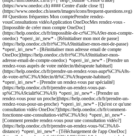
(https://info.onedoc.ch/fr/)
- [*help\_outline*Centre d'aide]
(https://www.onedoc.ch) #### Centre d'aide close ![]
(https://www.onedoc.ch/assets/images/icons/frequent-questions.svg)
## Questions fréquentes Mon comptePrendre rendez-
vousConsultations vidéoApplication OneDocMes rendez-vous -
[Impossible de créer mon compte OneDoc]
(https://help.onedoc.ch/fr/impossible-de-cr%C3%A9er-mon-compte-
onedoc) *open\_in\_new* - [Réinitialiser mon mot de passe]
(https://help.onedoc.ch/fr/r%C3%A9initialiser-mon-mot-de-passe)
*open\_in\_new* - [Réinitialiser mon adresse email de compte
OneDoc](https://help.onedoc.ch/fr/r%C3%A9initialiser-mon-
adresse-email-de-compte-onedoc) *open\_in\_new*
- [Prendre un
rendez-vous auprès de votre médecin/thérapeute habituel]
(https://help.onedoc.ch/fr/prendre-un-rendez-vous-aupr%C3%A8s-
de-votre-m%C3%A9decin/th%C3%A9rapeute-habituel)
*open\_in\_new* - [Prendre un rendez-vous par spécialité]
(https://help.onedoc.ch/fr/prendre-un-rendez-vous-par-
sp%C3%A9cialit%C3%A9) *open\_in\_new* - [Prendre un
rendez-vous pour un proche](https://help.onedoc.ch/fr/prendre-un-
rendez-vous-pour-un-proche) *open\_in\_new*
- [Qu'est ce qu'une
consultation vidéo OneDoc?](https://help.onedoc.ch/fr/comment-
fonctionne-une-consultation-vid%C3%A9o) *open\_in\_new* -
[Comment prendre rendez-vous pour une consultation vidéo?]
(https://help.onedoc.ch/fr/prendre-un-rendez-vous-%C3%A0-
distance) *open\_in\_new*
- [Téléchargement de l'app OneDoc]