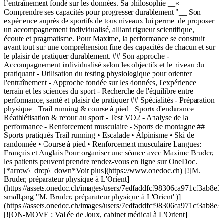
l’entraînement fondé sur les données. Sa philosophie __«
Comprendre ses capacités pour progresser durablement "__ Son
expérience auprès de sportifs de tous niveaux lui permet de proposer
un accompagnement individualisé, alliant rigueur scientifique,
écoute et pragmatisme. Pour Maxime, la performance se construit
avant tout sur une compréhension fine des capacités de chacun et sur
le plaisir de pratiquer durablement. ## Son approche -
Accompagnement individualisé selon les objectifs et le niveau du
pratiquant - Utilisation du testing physiologique pour orienter
l'entraînement - Approche fondée sur les données, l'expérience
terrain et les sciences du sport - Recherche de l'équilibre entre
performance, santé et plaisir de pratiquer ## Spécialités - Préparation
physique - Trail running & course à pied - Sports d'endurance -
Réathlétisation & retour au sport - Test VO2 - Analyse de la
performance - Renforcement musculaire - Sports de montagne ##
Sports pratiqués Trail running • Escalade • Alpinisme • Ski de
randonnée • Course à pied • Renforcement musculaire Langues:
Français et Anglais Pour organiser une séance avec Maxime Bruder,
les patients peuvent prendre rendez-vous en ligne sur OneDoc.
[*arrow\_drop\_down*Voir plus](https://www.onedoc.ch) [![M.
Bruder, préparateur physique à L'Orient]
(https://assets.onedoc.ch/images/users/7edfaddfcf98306ca971cf3ab
small.png "M. Bruder, préparateur physique à L'Orient")]
(https://assets.onedoc.ch/images/users/7edfaddfcf98306ca971cf3ab
[![ON-MOVE : Vallée de Joux, cabinet médical à L'Orient]