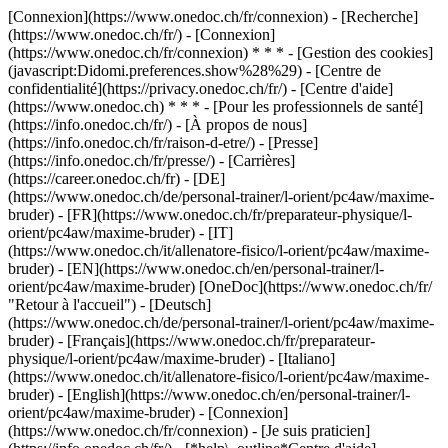
[Connexion](https://www.onedoc.ch/fr/connexion) - [Recherche]
(https://www.onedoc.ch/fr/) - [Connexion]
(https://www.onedoc.ch/fr/connexion) * * * - [Gestion des cookies]
(javascript:Didomi.preferences.show%28%29) - [Centre de
confidentialité](https://privacy.onedoc.ch/fr/) - [Centre d'aide]
(https://www.onedoc.ch) * * * - [Pour les professionnels de santé]
(https://info.onedoc.ch/fr/) - [À propos de nous]
(https://info.onedoc.ch/fr/raison-d-etre/) - [Presse]
(https://info.onedoc.ch/fr/presse/) - [Carrières]
(https://career.onedoc.ch/fr)
- [DE]
(https://www.onedoc.ch/de/personal-trainer/l-orient/pc4aw/maxime-
bruder) - [FR](https://www.onedoc.ch/fr/preparateur-physique/l-
orient/pc4aw/maxime-bruder) - [IT]
(https://www.onedoc.ch/it/allenatore-fisico/l-orient/pc4aw/maxime-
bruder) - [EN](https://www.onedoc.ch/en/personal-trainer/l-
orient/pc4aw/maxime-bruder) [OneDoc](https://www.onedoc.ch/fr/
"Retour à l'accueil") - [Deutsch]
(https://www.onedoc.ch/de/personal-trainer/l-orient/pc4aw/maxime-
bruder) - [Français](https://www.onedoc.ch/fr/preparateur-
physique/l-orient/pc4aw/maxime-bruder) - [Italiano]
(https://www.onedoc.ch/it/allenatore-fisico/l-orient/pc4aw/maxime-
bruder) - [English](https://www.onedoc.ch/en/personal-trainer/l-
orient/pc4aw/maxime-bruder)
- [Connexion]
(https://www.onedoc.ch/fr/connexion) - [Je suis praticien]