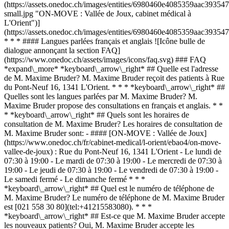
(https://assets.onedoc.ch/images/entities/6980460e4085359aac393
small.jpg "ON-MOVE : Vallée de Joux, cabinet médical à
L'Orient")]
(https://assets.onedoc.ch/images/entities/6980460e4085359aac393
* * * #### Langues parlées français et anglais ![Icône bulle de
dialogue annonçant la section FAQ]
(https://www.onedoc.ch/assets/images/icons/faq.svg) ### FAQ
*expand\_more* *keyboard\_arrow\_right* ## Quelle est l'adresse
de M. Maxime Bruder? M. Maxime Bruder reçoit des patients à Rue
du Pont-Neuf 16, 1341 L'Orient. * * * *keyboard\_arrow\_right* ##
Quelles sont les langues parlées par M. Maxime Bruder? M.
Maxime Bruder propose des consultations en français et anglais. * *
* *keyboard\_arrow\_right* ## Quels sont les horaires de
consultation de M. Maxime Bruder? Les horaires de consultation de
M. Maxime Bruder sont: - #### [ON-MOVE : Vallée de Joux]
(https://www.onedoc.ch/fr/cabinet-medical/l-orient/ebao4/on-move-
vallee-de-joux) : Rue du Pont-Neuf 16, 1341 L'Orient - Le lundi de
07:30 à 19:00 - Le mardi de 07:30 à 19:00 - Le mercredi de 07:30 à
19:00 - Le jeudi de 07:30 à 19:00 - Le vendredi de 07:30 à 19:00 -
Le samedi fermé - Le dimanche fermé * * *
*keyboard\_arrow\_right* ## Quel est le numéro de téléphone de
M. Maxime Bruder? Le numéro de téléphone de M. Maxime Bruder
est [021 558 30 80](tel:+41215583080). * * *
*keyboard\_arrow\_right* ## Est-ce que M. Maxime Bruder accepte
les nouveaux patients? Oui, M. Maxime Bruder accepte les