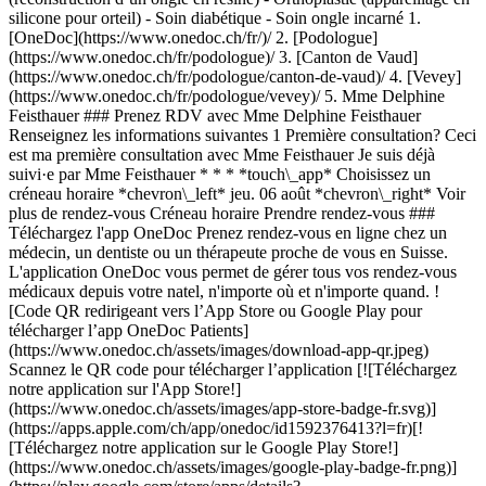
1. [OneDoc](https://www.onedoc.ch/fr/)/ 2. [Podologue](https://www.onedoc.ch/fr/podologue)/ 3. [Canton de Vaud](https://www.onedoc.ch/fr/podologue/canton-de-vaud)/ 4. [Vevey](https://www.onedoc.ch/fr/podologue/vevey)/ 5. Mme Delphine Feisthauer ### Prenez RDV avec Mme Delphine Feisthauer Renseignez les informations suivantes 1 Première consultation? Ceci est ma première consultation avec Mme Feisthauer Je suis déjà suivi·e par Mme Feisthauer * * * *touch\_app* Choisissez un créneau horaire *chevron\_left* jeu. 06 août *chevron\_right* Voir plus de rendez-vous Créneau horaire Prendre rendez-vous ### Téléchargez l'app OneDoc Prenez rendez-vous en ligne chez un médecin, un dentiste ou un thérapeute proche de vous en Suisse. L'application OneDoc vous permet de gérer tous vos rendez-vous médicaux depuis votre natel, n'importe où et n'importe quand. ![Code QR redirigeant vers l’App Store ou Google Play pour télécharger l’app OneDoc Patients](https://www.onedoc.ch/assets/images/download-app-qr.jpeg) Scannez le QR code pour télécharger l’application [![Téléchargez notre application sur l'App Store!](https://www.onedoc.ch/assets/images/app-store-badge-fr.svg)](https://apps.apple.com/ch/app/onedoc/id1592376413?l=fr)[![Téléchargez notre application sur le Google Play Store!](https://www.onedoc.ch/assets/images/google-play-badge-fr.png)](https://play.google.com/store/apps/details?id=ch.onedoc.patient&hl=fr-CH) *keyboard\_arrow\_right* ## Spécialités associées [Podologue à Lausanne](https://www.onedoc.ch/fr/podologue/lausanne)[Podologue à Nyon](https://www.onedoc.ch/fr/podologue/nyon)[Podologue à Morges](https://www.onedoc.ch/fr/podologue/morges)[Podologue à Givrins](https://www.onedoc.ch/fr/podologue/givrins)[Podologue à Vevey](https://www.onedoc.ch/fr/podologue/vevey)[Podologue à Gimel](https://www.onedoc.ch/fr/podologue/gimel)[Podologue à Bussigny](https://www.onedoc.ch/fr/podologue/bussigny)[Podologue à Givisiez](https://www.onedoc.ch/fr/podologue/givisiez)[Podologue à Châtel-Saint-Denis](https://www.onedoc.ch/fr/podologue/chatel-saint-denis)[Podologue à Lutry](https://www.onedoc.ch/fr/podologue/lutry)[Podologue à Saxon](https://www.onedoc.ch/fr/podologue/saxon)[Podologue à Cheseaux-sur-Lausanne](https://www.onedoc.ch/fr/podologue/cheseaux-sur-lausanne)[Podologue à Crissier](https://www.onedoc.ch/fr/podologue/crissier)[Podologue à Aubonne](https://www.onedoc.ch/fr/podologue/aubonne)[Podologue à Savigny](https://www.onedoc.ch/fr/podologue/savigny)[Podologue à Tolochenaz](https://www.onedoc.ch/fr/podologue/tolochenaz)[Podologue à Vallorbe](https://www.onedoc.ch/fr/podologue/vallorbe)[Podologue à Saint-Légier-La Chiésaz](https://www.onedoc.ch/fr/podologue/saint-legier-la-chiesaz)[Podologue à Saint-Prex](https://www.onedoc.ch/fr/podologue/saint-prex)[Podologue à Yverdon-les-Bains](https://www.onedoc.ch/fr/podologue/yverdon-les-bains)[Podologue à Yvonand](https://www.onedoc.ch/fr/podologue/yvonand) *keyboard\_arrow\_right* ## Expertises associées [Soin des pieds à Lausanne](https://www.onedoc.ch/fr/soin-des-pieds/lausanne)[Soin des pieds à Nyon](https://www.onedoc.ch/fr/soin-des-pieds/nyon)[Soin des pieds à Givrins](https://www.onedoc.ch/fr/soin-des-pieds/givrins)[Soin des pieds à Bussigny](https://www.onedoc.ch/fr/soin-des-pieds/bussigny)[Soin des pieds à Vevey](https://www.onedoc.ch/fr/soin-des-pieds/vevey)[Soin des pieds à Cheseaux-sur-Lausanne](https://www.onedoc.ch/fr/soin-des-pieds/cheseaux-sur-lausanne)[Soin des pieds à Saxon](https://www.onedoc.ch/fr/soin-des-pieds/saxon)[Soin des pieds à Morges](https://www.onedoc.ch/fr/soin-des-pieds/morges)[Soin des pieds à Dompierre VD](https://www.onedoc.ch/fr/soin-des-pieds/dompierre?state=VD)[Soin des pieds à Gimel](https://www.onedoc.ch/fr/soin-des-pieds/gimel)[Soin des pieds à Lutry](https://www.onedoc.ch/fr/soin-des-pieds/lutry)[Soin des pieds à Orbe](https://www.onedoc.ch/fr/soin-des-pieds/orbe)[Soin des pieds à Payerne](https://www.onedoc.ch/fr/soin-des-pieds/payerne)[Soin des pieds à Pully](https://www.onedoc.ch/fr/soin-des-pieds/pully)[Soin des pieds à Rolle](https://www.onedoc.ch/fr/soin-des-pieds/rolle)[Soin des pieds à Saint-Légier-La Chiésaz](https://www.onedoc.ch/fr/soin-des-pieds/saint-legier-la-chiesaz)[Soin des pieds à Savigny](https://www.onedoc.ch/fr/soin-des-pieds/savigny)[Soin des pieds à Vallorbe](https://www.onedoc.ch/fr/soin-des-pieds/vallorbe)[Soin des pieds à Yverdon-les-Bains](https://www.onedoc.ch/fr/soin-des-pieds/yverdon-les-bains)[Soin des pieds à Collombey](https://www.onedoc.ch/fr/soin-des-pieds/collombey)[Soin des pieds à Monthey](https://www.onedoc.ch/fr/soin-des-pieds/monthey) *keyboard\_arrow\_right* ## Recherches fréquentes [Physiothérapeute à Lausanne](https://www.onedoc.ch/fr/physiotherapeute/lausanne)[Psychologue à Lausanne](https://www.onedoc.ch/fr/psychologue/lausanne)[Masseur classique à Lausanne](https://www.onedoc.ch/fr/masseur-classique/lausanne)[Ostéopathe à Lausanne](https://www.onedoc.ch/fr/osteopathe/lausanne)[Médecin généraliste à Lausanne](https://www.onedoc.ch/fr/medecin-generaliste/lausanne)[Thérapeute en drainage lymphatique à Lausanne](https://www.onedoc.ch/fr/therapeute-en-drainage-lymphatique/lausanne)[Réflexologue à Lausanne](https://www.onedoc.ch/fr/reflexologue/lausanne)[Médecin-dentiste à Lausanne](https://www.onedoc.ch/fr/medecin-dentiste/lausanne)[Ophtalmologue à Lausanne](https://www.onedoc.ch/fr/ophtalmologue/lausanne)[Acupuncteur à Lausanne](https://www.onedoc.ch/fr/acupuncteur/lausanne)[Masseur thérapeutique à Lausanne](https://www.onedoc.ch/fr/masseur-therapeutique/lausanne)[Thérapeute en hypnose à Lausanne](https://www.onedoc.ch/fr/therapeute-en-hypnose/lausanne)[Thérapeute en nutrition MCO à Lausanne](https://www.onedoc.ch/fr/therapeute-en-nutrition-mco/lausanne)[Ostéopathe à Fribourg](https://www.onedoc.ch/fr/osteopathe/fribourg)[Physiothérapeute du sport à Lausanne](https://www.onedoc.ch/fr/physiotherapeute-du-sport/lausanne)[Gynécologue obstétricien à Lausanne](https://www.onedoc.ch/fr/gynecologue-obstetricien/lausanne)[Naturopathe MCO/TEN à Lausanne](https://www.onedoc.ch/fr/naturopathe-mco-ten/lausanne)[Masseur classique à Nyon](https://www.onedoc.ch/fr/masseur-classique/nyon)[Ostéopathe à Vevey](https://www.onedoc.ch/fr/osteopathe/vevey)[Psychologue à Nyon](https://www.onedoc.ch/fr/psychologue/nyon)[Psychothérapeute à Lausanne](https://www.onedoc.ch/fr/psychotherapeute/lausanne) *keyboard\_arrow\_right* ## Annuaire des professionnels de santé suisses [Liste des praticiens](https://www.onedoc.ch/fr/annuaire) [A](https://www.onedoc.ch/fr/annuaire/A) [B](https://www.onedoc.ch/fr/annuaire/B) [C](https://www.onedoc.ch/fr/annuaire/C) [D](https://www.onedoc.ch/fr/annuaire/D) [E](https://www.onedoc.ch/fr/annuaire/E) [F](https://www.onedoc.ch/fr/annuaire/F) [G](https://www.onedoc.ch/fr/annuaire/G) [H](https://www.onedoc.ch/fr/annuaire/H) [I](https://www.onedoc.ch/fr/annuaire/I) [J](https://www.onedoc.ch/fr/annuaire/J) [K](https://www.onedoc.ch/fr/annuaire/K) [L](https://www.onedoc.ch/fr/annuaire/L) [M](https://www.onedoc.ch/fr/annuaire/M) [N](https://www.onedoc.ch/fr/annuaire/N) [O](https://www.onedoc.ch/fr/annuaire/O) [P](https://www.onedoc.ch/fr/annuaire/P) [Q](https://www.onedoc.ch/fr/annuaire/Q) [R](https://www.onedoc.ch/fr/annuaire/R) [S](https://www.onedoc.ch/fr/annuaire/S) [T](https://www.onedoc.ch/fr/annuaire/T) [U](https://www.onedoc.ch/fr/annuaire/U) [V](https://www.onedoc.ch/fr/annuaire/V) [W](https://www.onedoc.ch/fr/annuaire/W) [X](https://www.onedoc.ch/fr/annuaire/X) [Y](https://www.onedoc.ch/fr/annuaire/Y) [Z](https://www.onedoc.ch/fr/annuaire/Z) ## OneDoc [Pour les professionnels de santé](https://info.onedoc.ch/fr/) [À propos de nous](https://info.onedoc.ch/fr/raison-d-etre/) [Presse](https://info.onedoc.ch/fr/presse/) [Carrières](https://career.onedoc.ch/fr) [Centre de confidentialité](https://privacy.onedoc.ch/fr/) [Gestion des cookies](javascript:Didomi.preferences.show%28%29) [Centre d'aide](https://help.onedoc.ch/fr/) ## Langues [Deutsch](https://www.onedoc.ch/de/podologin/vevey/pcm1h/delphine-feisthauer) [Français](https://www.onedoc.ch/fr/podologue/vevey/pcm1h/delphine-feisthauer) [Italiano](https://www.onedoc.ch/it/podologa/vevey/pcm1h/delphine-feisthauer) [English](https://www.onedoc.ch/en/podiatrist/vevey/pcm1h/delphine-feisthauer) ## Spécialités associées [Podologue à Lausanne](https://www.onedoc.ch/fr/podologue/lausanne) [Podologue à Nyon](https://www.onedoc.ch/fr/podologue/nyon) [Podologue à Morges](https://www.onedoc.ch/fr/podologue/morges) [Podologue à Givrins](https://www.onedoc.ch/fr/podologue/givrins) [Podologue à Vevey](https://www.onedoc.ch/fr/podologue/vevey) [Podologue à Gimel](https://www.onedoc.ch/fr/podologue/gimel) [Podologue à Bussigny](https://www.onedoc.ch/fr/podologue/bussigny) [Podologue à Givisiez](https://www.onedoc.ch/fr/podologue/givisiez) [Podologue à Châtel-Saint-Denis](https://www.onedoc.ch/fr/podologue/chatel-saint-denis) [Podologue à Lutry](https://www.onedoc.ch/fr/podologue/lutry) [Podologue à Saxon](https://www.onedoc.ch/fr/podologue/saxon) [Podologue à Cheseaux-sur-Lausanne](https://www.onedoc.ch/fr/podologue/cheseaux-sur-lausanne) [Podologue à Crissier](https://www.onedoc.ch/fr/podologue/crissier) [Podologue à Aubonne](https://www.onedoc.ch/fr/podologue/aubonne) [Podologue à Savigny](https://www.onedoc.ch/fr/podologue/savigny) [Podologue à Tolochenaz](https://www.onedoc.ch/fr/podologue/tolochenaz) [Podologue à Vallorbe](https://www.onedoc.ch/fr/podologue/vallorbe) [Podologue à Saint-Légier-La Chiésaz](https://www.onedoc.ch/fr/podologue/saint-legier-la-chiesaz) [Podologue à Saint-Prex](https://www.onedoc.ch/fr/podologue/saint-prex) [Podologue à Yverdon-les-Bains](https://www.onedoc.ch/fr/podologue/yverdon-les-bains) [Podologue à Yvonand](https://www.onedoc.ch/fr/podologue/yvonand) ## Expertises associées [Soin des pieds à Lausanne](https://www.onedoc.ch/