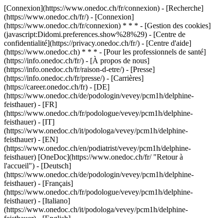
[Connexion](https://www.onedoc.ch/fr/connexion) - [Recherche]
(https://www.onedoc.ch/fr/) - [Connexion]
(https://www.onedoc.ch/fr/connexion) * * * - [Gestion des cookies]
(javascript:Didomi.preferences.show%28%29) - [Centre de
confidentialité](https://privacy.onedoc.ch/fr/) - [Centre d'aide]
(https://www.onedoc.ch) * * * - [Pour les professionnels de santé]
(https://info.onedoc.ch/fr/) - [À propos de nous]
(https://info.onedoc.ch/fr/raison-d-etre/) - [Presse]
(https://info.onedoc.ch/fr/presse/) - [Carrières]
(https://career.onedoc.ch/fr)
- [DE]
(https://www.onedoc.ch/de/podologin/vevey/pcm1h/delphine-
feisthauer) - [FR]
(https://www.onedoc.ch/fr/podologue/vevey/pcm1h/delphine-
feisthauer) - [IT]
(https://www.onedoc.ch/it/podologa/vevey/pcm1h/delphine-
feisthauer) - [EN]
(https://www.onedoc.ch/en/podiatrist/vevey/pcm1h/delphine-
feisthauer) [OneDoc](https://www.onedoc.ch/fr/ "Retour à
l'accueil") - [Deutsch]
(https://www.onedoc.ch/de/podologin/vevey/pcm1h/delphine-
feisthauer) - [Français]
(https://www.onedoc.ch/fr/podologue/vevey/pcm1h/delphine-
feisthauer) - [Italiano]
(https://www.onedoc.ch/it/podologa/vevey/pcm1h/delphine-