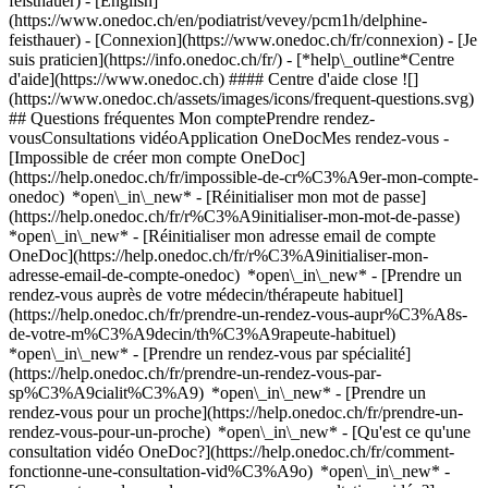
feisthauer) - [English]
(https://www.onedoc.ch/en/podiatrist/vevey/pcm1h/delphine-
feisthauer)
- [Connexion](https://www.onedoc.ch/fr/connexion) - [Je
suis praticien](https://info.onedoc.ch/fr/)
- [*help\_outline*Centre
d'aide](https://www.onedoc.ch) #### Centre d'aide close ![]
(https://www.onedoc.ch/assets/images/icons/frequent-questions.svg)
## Questions fréquentes Mon comptePrendre rendez-
vousConsultations vidéoApplication OneDocMes rendez-vous -
[Impossible de créer mon compte OneDoc]
(https://help.onedoc.ch/fr/impossible-de-cr%C3%A9er-mon-compte-
onedoc) *open\_in\_new* - [Réinitialiser mon mot de passe]
(https://help.onedoc.ch/fr/r%C3%A9initialiser-mon-mot-de-passe)
*open\_in\_new* - [Réinitialiser mon adresse email de compte
OneDoc](https://help.onedoc.ch/fr/r%C3%A9initialiser-mon-
adresse-email-de-compte-onedoc) *open\_in\_new*
- [Prendre un
rendez-vous auprès de votre médecin/thérapeute habituel]
(https://help.onedoc.ch/fr/prendre-un-rendez-vous-aupr%C3%A8s-
de-votre-m%C3%A9decin/th%C3%A9rapeute-habituel)
*open\_in\_new* - [Prendre un rendez-vous par spécialité]
(https://help.onedoc.ch/fr/prendre-un-rendez-vous-par-
sp%C3%A9cialit%C3%A9) *open\_in\_new* - [Prendre un
rendez-vous pour un proche](https://help.onedoc.ch/fr/prendre-un-
rendez-vous-pour-un-proche) *open\_in\_new*
- [Qu'est ce qu'une
consultation vidéo OneDoc?](https://help.onedoc.ch/fr/comment-
fonctionne-une-consultation-vid%C3%A9o) *open\_in\_new* -