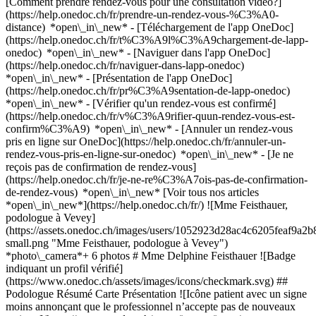
[Comment prendre rendez-vous pour une consultation vidéo?]
(https://help.onedoc.ch/fr/prendre-un-rendez-vous-%C3%A0-
distance) *open\_in\_new*
- [Téléchargement de l'app OneDoc]
(https://help.onedoc.ch/fr/t%C3%A9l%C3%A9chargement-de-lapp-
onedoc) *open\_in\_new* - [Naviguer dans l'app OneDoc]
(https://help.onedoc.ch/fr/naviguer-dans-lapp-onedoc)
*open\_in\_new* - [Présentation de l'app OneDoc]
(https://help.onedoc.ch/fr/pr%C3%A9sentation-de-lapp-onedoc)
*open\_in\_new*
- [Vérifier qu'un rendez-vous est confirmé](https://help.onedoc.ch/fr/v%C3%A9rifier-quun-rendez-vous-est-confirm%C3%A9) *open\_in\_new* - [Annuler un rendez-vous pris en ligne sur OneDoc](https://help.onedoc.ch/fr/annuler-un-rendez-vous-pris-en-ligne-sur-onedoc) *open\_in\_new* - [Je ne reçois pas de confirmation de rendez-vous](https://help.onedoc.ch/fr/je-ne-re%C3%A7ois-pas-de-confirmation-de-rendez-vous) *open\_in\_new* [Voir tous nos articles *open\_in\_new*](https://help.onedoc.ch/fr/) ![Mme Feisthauer, podologue à Vevey](https://assets.onedoc.ch/images/users/1052923d28ac4c6205feaf9a2b84f3f5a730919c1d76bc390b57f7a2ae81e4df-small.png "Mme Feisthauer, podologue à Vevey") *photo\_camera*+ 6 photos # Mme Delphine Feisthauer ![Badge indiquant un profil vérifié](https://www.onedoc.ch/assets/images/icons/checkmark.svg) ## Podologue Résumé Carte Présentation ![Icône patient avec un signe moins annonçant que le professionnel n’accepte pas de nouveaux patients](https://www.onedoc.ch/assets/images/icons/no-new-patients.svg) ### Patients acceptés Mme Delphine Feisthauer n'accepte pas de nouveaux patients ![Icône mallette annonçant les spécialités du professionnel de santé](https://www.onedoc.ch/assets/images/icons/specialties.svg) ### Spécialités Podologie ![Icône microscope annonçant les expertises dans lesquelles le professionnel est spécialisé](https://www.onedoc.ch/assets/images/icons/expertises.svg) ### Expertises Soin des pieds Ongle incarné Mycose pieds | Mycose ongles Orthonyxie Orthoplastie | Fabrication d'orthèses Bilan podologique [*arrow\_drop\_down*Voir plus](https://www.onedoc.ch) ![Marqueur annonçant la carte et les informations d’accès du cabinet](https://www.onedoc.ch/assets/images/icons/map.svg) ### Carte et informations d'accès #### [Cabinet de podologie du Léman](https://www.onedoc.ch/fr/cabinet-de-groupe/vevey/e773/cabinet-de-podologie-du-leman) Avenue du Général-Guisan 30 1800 Vevey #### Horaire d'ouverture Actuellement fermé - Ouvre vendredi à 09:00 *expand\_more* Lundi: 09:00 - 18:30 Mardi: 09:00 - 18:30 Mercredi: 09:00 - 18:30 Jeudi: 09:00 - 18:30 Vendredi: 09:00 - 18:30 Samedi: Fermé Dimanche: Fermé ![Icône document annonçant la présentation de l’établissement](https://www.onedoc.ch/assets/images/icons/presentation.svg) ### Présentation du professionnel de santé __Delphine Feisthauer__ podologue diplômée de l'Ecole supérieure de Genève depuis 2018, est la fondatrice du cabinet Podologie du Léman à Vevey. Elle est reconnue par la __LAMal__ pour les patients diabétiques __sur prescription médicale__, et est membre de la Société Suisse des Podologues. Elle accompagne les enfants, les adultes, les seniors ainsi que les sportifs dans la prévention, l'évaluation et la prise en charge des troubles du pied, de la posture et de la marche. Elle reçoit les patients pour différents motifs de consultation, tels que les douleurs des pieds, les troubles de l'appui, les déséquilibres posturaux, les douleurs liées à la pratique sportive ou encore les besoins en __soins de podologie__. Elle réalise notamment des bilans podologiques et la confection de __semelles orthopédiques sur mesure__, des analyses de la posture et de la marche, ainsi que des prises en charge adaptées aux besoins de chacun. ## __Informations générales__ Les soins et appareillages se règlent __à la fin de la séance__, en __espèces__, par __Twint__ ou par __carte bancaire, pas de paiement par factures.__ ## Tarifs des prestations - __Soin complet des pieds__ : 130.– (45min) - __Soin Mycose des ongles :__ 130.- (45 min) - __Soin ciblé__ : 80.– Ce soin concerne un seul motif de consultation : par exemple un cor ou un durillon (30 min) (Premier RDV 110.- pour la constitution du dossier) - __Traitement de la verrue__ : 120.– la première séance, puis 70.– les suivantes. Minimum 3 séances espacées d’une semaine sont nécessaires pour un traitement complet. (30 min) - __Soin pour ongle incarné__ : 150.– (avec rendez-vous de contrôle inclus), puis 70.– par séance de suivi si nécessaire. (30 min) - __Orthoplastie :__ 130.- (Appareillage en silicone pour soulager une douleur ou palier à une déformation des orteils) - __Orthonyxie__ : 130.– l'une et 230.– les deux : préparation, nettoyage de l'ongle et pose de la bride (Fil titane posé sur l'ongle pour le redresser, en cas d'ongle incarné, incrusté) SANS soin complet des pieds. Si la bride et faite lors d'un soin des pieds, elle est à 100.- l'une et 180.- les deux. - __Onychoplastie :__ 130.– l'une, 230.- les deux: préparation, nettoyage de l'ongle et pose de la résine (Résine pour remplacer un ongle abîmé) SANS soin complet des pieds, si la résine est faite lors d'un soin des pieds, elle est à 100.- l'une et à 180.- les deux. - __Supports plantaires__ : 410.– (Cela comprend le bilan clinique et la confection des semelles. Ces prestations sont remboursées par toutes les caisses complémentaires sur prescription médicale. ## __Conditions__ Merci de prévenir __au moins 24 heures à l’avance__ en cas d’annulation. Sans cela, le rendez-vous sera __partiellement facturé__. Pensez à retirer votre vernis à ongles avant votre venue. [*arrow\_drop\_down*Voir plus](https://www.onedoc.ch) [![Mme Feisthauer, podologue à Vevey](https://assets.onedoc.ch/images/users/1052923d28ac4c6205feaf9a2b84f3f5a730919c1d76bc390b57f7a2ae81e4df-small.png "Mme Feisthauer, podologue à Vevey")](https://assets.onedoc.ch/images/users/1052923d28ac4c6205feaf9a2b84f3f5a730919c1d76bc390b57f7a2ae81e4df.png)[![Cabinet de podologie du Léman, cabinet de groupe à Vevey](https://assets.onedoc.ch/images/entities/314c6665353d1be4072d4cf9bb8e331df26bc9d57bba3197a7679d3e7fbd4d63-small.jpg "Cabinet de podologie du Léman, cabinet de groupe à Vevey")](https://assets.onedoc.ch/images/entities/314c6665353d1be4072d4cf9bb8e331df26bc9d57bba3197a7679d3e7fbd4d63.jpg)[![Cabinet de podologie du Léman, cabinet de groupe à Vevey](https://assets.onedoc.ch/images/entities/da004855a1b75bda5d6c0236dbf7dbb6f85f0e645709306b72471359518aaaa1-small.png "Cabinet de podologie du Léman, cabinet de groupe à Vevey")](https://assets.onedoc.ch/images/entities/da004855a1b75bda5d6c0236dbf7dbb6f85f0e645709306b72471359518aaaa1.png)[![Cabinet de podologie du Léman, cabinet de groupe à Vevey](https://assets.onedoc.ch/images/entities/9a1f588483aaad2829572447ddc30c9c5cdf5a731c0184051de504a64dc84d2c-small.png "Cabinet de podologie du Léman, cabinet de groupe à Vevey")](https://assets.onedoc.ch/images/entities/9a1f588483aaad2829572447ddc30c9c5cdf5a731c0184051de504a64dc84d2c.png)[![Cabinet de podologie du Léman, cabinet de groupe à Vevey](https://assets.onedoc.ch/images/entities/cbd98cfc868df53dd0d3fc4c91dd2efe687f70088c094c54d3c5bd6adf9f06ac-small.png "Cabinet de podologie du Léman, cabinet de groupe à Vevey")](https://assets.onedoc.ch/images/entities/cbd98cfc868df53dd0d3fc4c91dd2efe687f70088c094c54d3c5bd6adf9f06ac.png)[![Cabinet de podologie du Léman, cabinet de groupe à Vevey](https://assets.onedoc.ch/images/entities/eac552fd1839e173c12e6c255dbcfa79027fda6eb7b98bae813a6bd1d4fe5b90-small.png "Cabinet de podologie du Léman, cabinet de groupe à Vevey")](https://assets.onedoc.ch/images/entities/eac552fd1839e173c12e6c255dbcfa79027fda6eb7b98bae813a6bd1d4fe5b90.png)[![Cabinet de podologie du Léman, cabinet de groupe à Vevey](https://assets.onedoc.ch/images/entities/1dfaa9f0b5d4b8317585af1e7af84f078dbda3ad4034543a3a5754c40ea5f740-small.png "Cabinet de podologie du Léman, cabinet de groupe à Vevey")](https://assets.onedoc.ch/images/entities/1dfaa9f0b5d4b8317585af1e7af84f078dbda3ad4034543a3a5754c40ea5f740.png) * * * #### Langues parlées français, italien et anglais #### Site web [Voir le site *open\_in\_new*](https://podologieduleman.com/) ![Icône bulle de dialogue annonçant la section FAQ](https://www.onedoc.ch/assets/images/icons/faq.svg) ### FAQ *expand\_more* *keyboard\_arrow\_right* ## Quelle est l'adresse de Mme Delphine Feisthauer? Mme Delphine Feisthauer reçoit des patients à Avenue du Général-Guisan 30, 1800 Vevey. * * * *keyboard\_arrow\_right* ## Quelles sont les langues parlées par Mme Delphine Feisthauer? Mme Delphine Feisthauer propose des consultations en français, italien et anglais. * * * *keyboard\_arrow\_right* ## Quels sont les horaires de consultation de Mme Delphine Feisthauer? Les horaires de consultation de Mme Delphine Feisthauer sont: - #### [Cabinet de podologie du Léman](https://www.onedoc.ch/fr/cabinet-de-groupe/vevey/e773/cabinet-de-podologie-du-leman) : Avenue du Général-Guisan 30, 1800 Vevey - Le lundi de 09:00 à 18:30 - Le mardi de 09:00 à 18:30 - Le mercredi de 09:00 à 18:30 - Le jeudi de 09:00 à 18:30 - Le vendredi de 09:00 à 18:30 - Le samedi fermé - Le dimanche fermé * * * *keyboard\_arrow\_right* ## Quel est le site web de Mme Delphine Feisthauer? Vous pouvez consulter le site web de Mme Delphine Feisthauer à l'adresse suivante: [https://podologieduleman.com/ *open\_in\_new*](https://podologieduleman.com/) . * * * *keyboard\_arrow\_right* ## Quel est le numéro de téléphone de Mme Delphine Feisthauer? Le numéro de téléphone de Mme Delphine Feisthauer est [021 921 72 51](tel:+41219217251). * * * *keyboard\_arrow\_right* ## Est-ce que Mme Delphine Feisthauer accepte les nouveaux patients? Non, Mme Delphine Feisthauer n'accepte pas de nouveaux patients. Nous vous encourageons à vérifier à une date ultérieure, car la disponibilité peut changer. * * * *keyboard\_arrow\_right* ## Quelles sont les spécialités de Mme Delphine Feisthauer? Mme Delphine Feisthauer est spécialiste en [podologie](https://www.onedoc.ch/fr/podologue/vevey) à Vevey. * * * *keyboard\_arrow\_right* ## Quelles sont les expertises de Mme Delphine Feisthauer? Les expertises de Mme Delphine Feisthauer à Vevey sont: [Soin des pieds](https://www.onedoc.ch/fr/soin-des-pieds/vevey), [Ongle incarné](https://www.onedoc.ch/fr/ongle-incarne/vevey), [Mycose pieds | Mycose ongles](ht