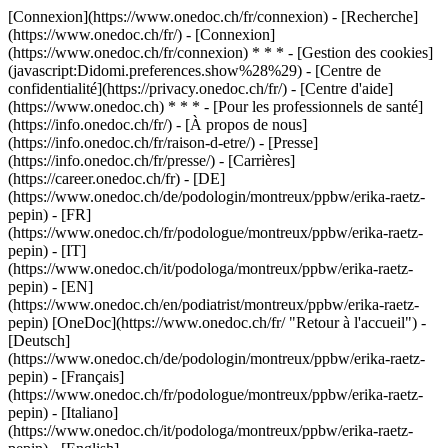
[Connexion](https://www.onedoc.ch/fr/connexion) - [Recherche]
(https://www.onedoc.ch/fr/) - [Connexion]
(https://www.onedoc.ch/fr/connexion) * * * - [Gestion des cookies]
(javascript:Didomi.preferences.show%28%29) - [Centre de
confidentialité](https://privacy.onedoc.ch/fr/) - [Centre d'aide]
(https://www.onedoc.ch) * * * - [Pour les professionnels de santé]
(https://info.onedoc.ch/fr/) - [À propos de nous]
(https://info.onedoc.ch/fr/raison-d-etre/) - [Presse]
(https://info.onedoc.ch/fr/presse/) - [Carrières]
(https://career.onedoc.ch/fr)
- [DE]
(https://www.onedoc.ch/de/podologin/montreux/ppbw/erika-raetz-
pepin) - [FR]
(https://www.onedoc.ch/fr/podologue/montreux/ppbw/erika-raetz-
pepin) - [IT]
(https://www.onedoc.ch/it/podologa/montreux/ppbw/erika-raetz-
pepin) - [EN]
(https://www.onedoc.ch/en/podiatrist/montreux/ppbw/erika-raetz-
pepin) [OneDoc](https://www.onedoc.ch/fr/ "Retour à l'accueil") -
[Deutsch]
(https://www.onedoc.ch/de/podologin/montreux/ppbw/erika-raetz-
pepin) - [Français]
(https://www.onedoc.ch/fr/podologue/montreux/ppbw/erika-raetz-
pepin) - [Italiano]
(https://www.onedoc.ch/it/podologa/montreux/ppbw/erika-raetz-