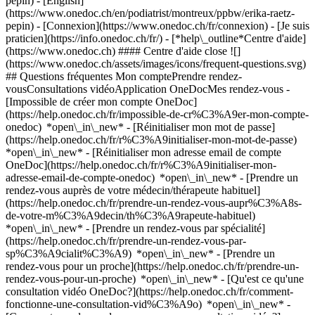
pepin) - [English]
(https://www.onedoc.ch/en/podiatrist/montreux/ppbw/erika-raetz-
pepin)
- [Connexion](https://www.onedoc.ch/fr/connexion) - [Je suis
praticien](https://info.onedoc.ch/fr/)
- [*help\_outline*Centre d'aide]
(https://www.onedoc.ch) #### Centre d'aide close ![]
(https://www.onedoc.ch/assets/images/icons/frequent-questions.svg)
## Questions fréquentes Mon comptePrendre rendez-
vousConsultations vidéoApplication OneDocMes rendez-vous -
[Impossible de créer mon compte OneDoc]
(https://help.onedoc.ch/fr/impossible-de-cr%C3%A9er-mon-compte-
onedoc) *open\_in\_new* - [Réinitialiser mon mot de passe]
(https://help.onedoc.ch/fr/r%C3%A9initialiser-mon-mot-de-passe)
*open\_in\_new* - [Réinitialiser mon adresse email de compte
OneDoc](https://help.onedoc.ch/fr/r%C3%A9initialiser-mon-
adresse-email-de-compte-onedoc) *open\_in\_new*
- [Prendre un
rendez-vous auprès de votre médecin/thérapeute habituel]
(https://help.onedoc.ch/fr/prendre-un-rendez-vous-aupr%C3%A8s-
de-votre-m%C3%A9decin/th%C3%A9rapeute-habituel)
*open\_in\_new* - [Prendre un rendez-vous par spécialité]
(https://help.onedoc.ch/fr/prendre-un-rendez-vous-par-
sp%C3%A9cialit%C3%A9) *open\_in\_new* - [Prendre un
rendez-vous pour un proche](https://help.onedoc.ch/fr/prendre-un-
rendez-vous-pour-un-proche) *open\_in\_new*
- [Qu'est ce qu'une
consultation vidéo OneDoc?](https://help.onedoc.ch/fr/comment-
fonctionne-une-consultation-vid%C3%A9o) *open\_in\_new* -