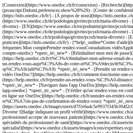
[Connexion](https://www.onedoc.ch/fr/connexion) - [Recherche](https
(javascript:Didomi.preferences.show%28%29) - [Centre de confidentiali
(https://info.onedoc.ch/fr/) - [À propos de nous](https://info.onedoc.ch/
(https://www.onedoc.ch/de/podologin/givrins/pcsxb/maria-divorne) - 
divorne) - [EN](https://www.onedoc.ch/en/podiatrist/givrins/pcsxb/ma
(https://www.onedoc.ch/de/podologin/givrins/pcsxb/maria-divorne) - [
(https://www.onedoc.ch/it/podologa/givrins/pcsxb/maria-divorne) - [E
praticien](https://info.onedoc.ch/fr/)
- [*help\_outline*Centre d'aide](
fréquentes Mon comptePrendre rendez-vousConsultations vidéoAppl
compte-onedoc) *open\_in\_new* - [Réinitialiser mon mot de passe](
(https://help.onedoc.ch/fr/r%C3%A9initialiser-mon-adresse-email-
un-rendez-vous-aupr%C3%A8s-de-votre-m%C3%A9decin/th%C3%A9rapeut
sp%C3%A9cialit%C3%A9) *open\_in\_new* - [Prendre un rendez-vous
vidéo OneDoc?](https://help.onedoc.ch/fr/comment-fonctionne-une-
(https://help.onedoc.ch/fr/prendre-un-rendez-vous-%C3%A0-distan
*open\_in\_new* - [Naviguer dans l'app OneDoc](https://help.onedoc
lapp-onedoc) *open\_in\_new*
- [Vérifier qu'un rendez-vous est c
en ligne sur OneDoc](https://help.onedoc.ch/fr/annuler-un-rendez-vous
re%C3%A7ois-pas-de-confirmation-de-rendez-vous) *open\_in\_new* [
(https://assets.onedoc.ch/images/users/d7f1e6a4c5e9937f345b394
Divorne ![Badge indiquant un profil vérifié](https://www.onedoc.ch/
professionnel accepte de nouveaux patients](https://www.onedoc.ch/a
spécialités du professionnel de santé](https://www.onedoc.ch/assets/im
spécialisé](https://www.onedoc.ch/assets/images/icons/expertises.svg