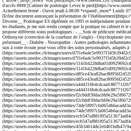
[*arrow\_drop\_down*Voir plus](https://www.onedoc.ch) ![Marqueur an
d'accès #### [Cabinet de podologie Levez le pied](https://www.onedoc
Actuellement fermé - Ouvre jeudi à 08:00 *expand\_more* Lundi: 07:
[Icône document annonçant la présentation de l’établissement](https:
Divorne__ Podologue ES diplômée en 1995 et indépendante pendant 22
les étudiants, je me suis rendu compte que la pratique en cabinet et l
propose différents soins podologiques : - __Soin de pédicurie médical
Orthonyxie (correction de la courbure de l’ongle) - Onychoplastie (reco
présentant__ - Diabète - Neuropathie - Autres pathologies inflammatoi
suis à votre écoute pour vous offrir des soins personnalisés, adapt
(https://assets.onedoc.ch/images/users/d7f1e6a4c5e9937f345b394f
(https://assets.onedoc.ch/images/users/d7f1e6a4c5e9937f345b394f2c
(https://assets.onedoc.ch/images/entities/1141b4228dba01d0929692c
(https://assets.onedoc.ch/images/entities/1141b4228dba01d0929692c
(https://assets.onedoc.ch/images/entities/d85ce43ea82bac80956f245
(https://assets.onedoc.ch/images/entities/d85ce43ea82bac80956f245
(https://assets.onedoc.ch/images/entities/a444316b4cdcaafc88771f2
(https://assets.onedoc.ch/images/entities/a444316b4cdcaafc88771f2
(https://assets.onedoc.ch/images/entities/f2c0ddf30dacbb9e29a5f66
(https://assets.onedoc.ch/images/entities/f2c0ddf30dacbb9e29a5f66
(https://assets.onedoc.ch/images/entities/74de5f097cfa0654b6acadd
(https://assets.onedoc.ch/images/entities/74de5f097cfa0654b6acadd3
(https://assets.onedoc.ch/images/entities/ecb547af881f05a513673ad
(https://assets.onedoc.ch/images/entities/ecb547af881f05a513673ad
(https://assets.onedoc.ch/images/entities/45b34614de2e6401bdb47c9