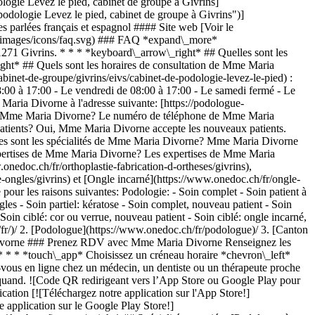
gie Levez le pied, cabinet de groupe à Givrins]
ologie Levez le pied, cabinet de groupe à Givrins")]
arlées français et espagnol #### Site web [Voir le
ts/images/icons/faq.svg) ### FAQ *expand\_more*
271 Givrins. * * * *keyboard\_arrow\_right* ## Quelles sont les
ght* ## Quels sont les horaires de consultation de Mme Maria
inet-de-groupe/givrins/eivs/cabinet-de-podologie-levez-le-pied) :
8:00 à 17:00 - Le vendredi de 08:00 à 17:00 - Le samedi fermé - Le
ria Divorne à l'adresse suivante: [https://podologue-
e de Mme Maria Divorne? Le numéro de téléphone de Mme Maria
tients? Oui, Mme Maria Divorne accepte les nouveaux patients.
lles sont les spécialités de Mme Maria Divorne? Mme Maria Divorne
 expertises de Mme Maria Divorne? Les expertises de Mme Maria
onedoc.ch/fr/orthoplastie-fabrication-d-ortheses/givrins),
ongles/givrins) et [Ongle incarné](https://www.onedoc.ch/fr/ongle-
ur les raisons suivantes: Podologie: - Soin complet - Soin patient à
gles - Soin partiel: kératose - Soin complet, nouveau patient - Soin
Soin ciblé: cor ou verrue, nouveau patient - Soin ciblé: ongle incarné,
s](https://www.onedoc.ch/fr/soin-des-pieds/morges)[Soin des pieds à Cheseaux-sur-Lausanne](https://www.onedoc.ch/fr/soin-des-pieds/cheseaux-sur-lausanne)[Soin des pieds à Vevey](https://www.onedoc.ch/fr/soin-des-pieds/vevey)[Soin des pieds à Orbe](https://www.onedoc.ch/fr/soin-des-pieds/orbe)[Soin des pieds à Pully](https://www.onedoc.ch/fr/soin-des-pieds/pully)[Soin des pieds à Rolle](https://www.onedoc.ch/fr/soin-des-pieds/rolle)[Soin des pieds à Savigny](https://www.onedoc.ch/fr/soin-des-pieds/savigny)[Soin des pieds à Tannay](https://www.onedoc.ch/fr/soin-des-pieds/tannay)[Soin des pieds à Vallorbe](https://www.onedoc.ch/fr/soin-des-pieds/vallorbe)[Soin des pieds à Mies](https://www.onedoc.ch/fr/soin-des-pieds/mies)[Soin des pieds à Troinex](https://www.onedoc.ch/fr/soin-des-pieds/troinex)[Soin des pieds à Vernier](https://www.onedoc.ch/fr/soin-des-pieds/vernier)[Soin des pieds à Gimel](https://www.onedoc.ch/fr/soin-des-pieds/gimel)[Soin des pieds à Chêne-Bougeries](https://www.onedoc.ch/fr/soin-des-pieds/chene-bougeries) *keyboard\_arrow\_right* ## Recherches fréquentes [Physiothérapeute à Genève](https://www.onedoc.ch/fr/physiotherapeute/geneve)[Psychologue à Genève](https://www.onedoc.ch/fr/psychologue/geneve)[Physiothérapeute à Lausanne](https://www.onedoc.ch/fr/physiotherapeute/lausanne)[Médecin généraliste à Genève](https://www.onedoc.ch/fr/medecin-generaliste/geneve)[Thérapeute en drainage lymphatique à Genève](https://www.onedoc.ch/fr/therapeute-en-drainage-lymphatique/geneve)[Masseur classique à Genève](https://www.onedoc.ch/fr/masseur-classique/geneve)[Spécialiste en médecine interne générale à Genève](https://www.onedoc.ch/fr/specialiste-en-medecine-interne-generale/geneve)[Réflexologue à Genève](https://www.onedoc.ch/fr/reflexologue/geneve)[Médecin-dentiste à Genève](https://www.onedoc.ch/fr/medecin-dentiste/geneve)[Psychologue à Lausanne](https://www.onedoc.ch/fr/psychologue/lausanne)[Acupuncteur à Genève](https://www.onedoc.ch/fr/acupuncteur/geneve)[Ostéopathe à Lausanne](https://www.onedoc.ch/fr/osteopathe/lausanne)[Masseur classique à Lausanne](https://www.onedoc.ch/fr/masseur-classique/lausanne)[Médecin généraliste à Lausanne](https://www.onedoc.ch/fr/medecin-generaliste/lausanne)[Spécialiste en Médecine Traditionnelle Chinoise (MTC) à Genève](https://www.onedoc.ch/fr/specialiste-en-medecine-traditionnelle-chinoise-mtc/geneve)[Physiothérapeute du sport à Genève](https://www.onedoc.ch/fr/physiotherapeute-du-sport/geneve)[Gynécologue obstétricien à Genève](https://www.onedoc.ch/fr/gynecologue-obstetricien/geneve)[Psychothérapeute à Genève](https://www.onedoc.ch/fr/psychotherapeute/geneve)[Masseur thérapeutique à Genève](https://www.onedoc.ch/fr/masseur-therapeutique/geneve)[Ostéopathe à Genève](https://www.onedoc.ch/fr/osteopathe/geneve)[Thérapeute en nutrition MCO à Genève](https://www.onedoc.ch/fr/therapeute-en-nutrition-mco/geneve) *keyboard\_arrow\_right* ## Annuaire des professionnels de santé suisses [Liste des praticiens](https://www.onedoc.ch/fr/annuaire) [A](https://www.onedoc.ch/fr/annuaire/A) [B](https://www.onedoc.ch/fr/annuaire/B) [C](https://www.onedoc.ch/fr/annuaire/C) [D](https://www.onedoc.ch/fr/annuaire/D) [E](https://www.onedoc.ch/fr/annuaire/E) [F](https://www.onedoc.ch/fr/annuaire/F) [G](https://www.onedoc.ch/fr/annuaire/G) [H](https://www.onedoc.ch/fr/annuaire/H) [I](https://www.onedoc.ch/fr/annuaire/I) [J](https://www.onedoc.ch/fr/annuaire/J) [K](https://www.onedoc.ch/fr/annuaire/K) [L](https://www.onedoc.ch/fr/annuaire/L) [M](https://www.onedoc.ch/fr/annuaire/M) [N](https://www.onedoc.ch/fr/annuaire/N) [O](https://www.onedoc.ch/fr/annuaire/O) [P](https://www.onedoc.ch/fr/annuaire/P) [Q](https://www.onedoc.ch/fr/annuaire/Q) [R](https://www.onedoc.ch/fr/annuaire/R) [S](https://www.onedoc.ch/fr/annuaire/S) [T](https://www.onedoc.ch/fr/annuaire/T) [U](https://www.onedoc.ch/fr/annuaire/U) [V](https://www.onedoc.ch/fr/annuaire/V) [W](https://www.onedoc.ch/fr/annuaire/W) [X](https://www.onedoc.ch/fr/annuaire/X) [Y](https://www.onedoc.ch/fr/annuaire/Y) [Z](https://www.onedoc.ch/fr/annuaire/Z) ## OneDoc [Pour les professionnels de santé](https://info.onedoc.ch/fr/) [À propos de nous](https://info.onedoc.ch/fr/raison-d-etre/) [Presse](https://info.onedoc.ch/fr/presse/) [Carrières](https://career.onedoc.ch/fr) [Centre de confidentialité](https://privacy.onedoc.ch/fr/) [Gestion des cookies](javascript:Didomi.preferences.show%28%29) [Centre d'aide](https://help.onedoc.ch/fr/) ## Langues [Deutsch](https://www.onedoc.ch/de/podologin/givrins/pcsxb/maria-divorne) [Français](https://www.onedoc.ch/fr/podologue/givrins/pcsxb/maria-divorne) [Italiano](https://www.onedoc.ch/it/podologa/givrins/pcsxb/maria-divorne) [English](https://www.onedoc.ch/en/podiatrist/givrins/pcsxb/maria-divorne) ## Spécialités associées [Podologue à Genève](https://www.onedoc.ch/fr/podologue/geneve) [Podologue à Carouge](https://www.onedoc.ch/fr/podologue/carouge) [Podologue à Lausanne](https://www.onedoc.ch/fr/podologue/lausanne) [Podologue à Thônex](https://www.onedoc.ch/fr/podologue/thonex) [Podologue à Nyon](https://www.onedoc.ch/fr/podologue/nyon) [Podologue à Morges](https://www.onedoc.ch/fr/podologue/morges) [Podologue à Vernier](https://www.onedoc.ch/fr/podologue/vernier) [Podologue à Lancy](https://www.onedoc.ch/fr/podologue/lancy) [Podologue à Vevey](https://www.onedoc.ch/fr/podologue/vevey) [Podologue à Givrins](https://www.onedoc.ch/fr/podologue/givrins) [Podologue à Bussigny](https://www.onedoc.ch/fr/podologue/bussigny) [Podologue à Gimel](https://www.onedoc.ch/fr/podologue/gimel) [Podologue à Bellevue](https://www.onedoc.ch/fr/podologue/bellevue) [Podologue à Chêne-Bougeries](https://www.onedoc.ch/fr/podologue/chene-bougeries) [Podologue à Aubonne](https://www.onedoc.ch/fr/podologue/aubonne) [Podologue à Cheseaux-sur-Lausanne](https://www.onedoc.ch/fr/podologue/cheseaux-sur-lausanne) [Podologue à Crissier](https://www.onedoc.ch/fr/podologue/crissier) [Podologue à Lutry](https://www.onedoc.ch/fr/podologue/lutry) [Podologue à Savigny](https://www.onedoc.ch/fr/podologue/savigny) [Podologue à Tolochenaz](https://www.onedoc.ch/fr/podologue/tolochenaz) [Podologue à Vallorbe](https://www.onedoc.ch/fr/podologue/vallorbe) ## Expertises associées [Soin des pieds à Genève](https://www.onedoc.ch/fr/soin-des-pieds/geneve) [Soin des pieds à Carouge](https://www.onedoc.ch/fr/soin-des-pieds/carouge) [Soin des pieds à Lausanne](https://ww