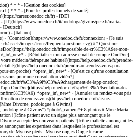
on) * * * - [Gestion des cookies]
ch) * * * - [Pour les professionnels de santé]
s](https://career.onedoc.ch/fr)
- [DE]
- [IT](https://www.onedoc.ch/it/podologa/givrins/pcsxb/maria-
 - [Deutsch]
ne) - [Italiano]
ne)
- [Connexion](https://www.onedoc.ch/fr/connexion) - [Je suis
c.ch/assets/images/icons/frequent-questions.svg) ## Questions
neDoc](https://help.onedoc.ch/fr/impossible-de-cr%C3%A9er-mon-
n\_in\_new* - [Réinitialiser mon adresse email de compte OneDoc]
votre médecin/thérapeute habituel](https://help.onedoc.ch/fr/prendre-
té](https://help.onedoc.ch/fr/prendre-un-rendez-vous-par-
-pour-un-proche) *open\_in\_new*
- [Qu'est ce qu'une consultation
z-vous pour une consultation vidéo?]
lp.onedoc.ch/fr/t%C3%A9l%C3%A9chargement-de-lapp-onedoc)
e l'app OneDoc](https://help.onedoc.ch/fr/pr%C3%A9sentation-de-
st-confirm%C3%A9) *open\_in\_new* - [Annuler un rendez-vous pris
irmation de rendez-vous](https://help.onedoc.ch/fr/je-ne-
 ![Mme Divorne, podologue à Givrins]
 podologue à Givrins") *photo\_camera*+ 8 photos # Mme Maria
tion ![Icône patient avec un signe plus annonçant que le
ivorne accepte les nouveaux patients ![Icône mallette annonçant les
e annonçant les expertises dans lesquelles le professionnel est
Orthonyxie Mycose pieds | Mycose ongles Ongle incarné