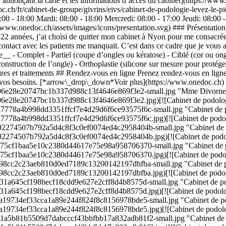
nonçant la carte et les informations d’accès du cabinet](https://www.
.ch/fr/cabinet-de-groupe/givrins/eivs/cabinet-de-podologie-levez-le-p
00 - 18:00 Mardi: 08:00 - 18:00 Mercredi: 08:00 - 17:00 Jeudi: 08:00
//www.onedoc.ch/assets/images/icons/presentation.svg) ### Présentatio
 années, j’ai choisi de quitter mon cabinet à Nyon pour me consacrée
e contact avec les patients me manquait. C’est dans ce cadre que je vous
e__ - Complet - Partiel (coupe d’ongles ou kératose) - Ciblé (cor ou ong
nstruction de l’ongle) - Orthoplastie (silicone sur mesure pour protéger
res et traitements ## Rendez-vous en ligne Prenez rendez-vous en ligne e
és à vos besoins. [*arrow\_drop\_down*Voir plus](https://www.onedoc.ch
2c06e28e20747bc1b337d988c13f4646e869f3e2-small.jpg "Mme Divorne,
06e28e20747bc1b337d988c13f4646e869f3e2.jpg)[![Cabinet de podologie
d7778a4b998dd3351ffcf7e4d29d6f6ce93575f6c-small.jpg "Cabinet de pod
d7778a4b998dd3351ffcf7e4d29d6f6ce93575f6c.jpg)[![Cabinet de podolog
292274507b792a5d4c8f3c0ef0074ed4c2958404b-small.jpg "Cabinet de po
292274507b792a5d4c8f3c0ef0074ed4c2958404b.jpg)[![Cabinet de podolo
6775cf1baa5e10c2380d44617e75e98a958706370-small.jpg "Cabinet de pod
6775cf1baa5e10c2380d44617e75e98a958706370.jpg)[![Cabinet de podolog
7298cc2c23aeb810d0ed7189c13200142197dbfba-small.jpg "Cabinet de pod
7298cc2c23aeb810d0ed7189c13200142197dbfba.jpg)[![Cabinet de podolog
3a31a645cf198becf18cdd9e627e2cff8d4b8575d-small.jpg "Cabinet de podo
a31a645cf198becf18cdd9e627e2cff8d4b8575d.jpg)[![Cabinet de podologi
f4a19734ef33cca1a89e244f824f8c8156978bde5-small.jpg "Cabinet de podo
f4a19734ef33cca1a89e244f824f8c8156978bde5.jpg)[![Cabinet de podologi
a1a5b81b5509d7dabcccf43bbfbb17a832adb81f2-small.jpg "Cabinet de po