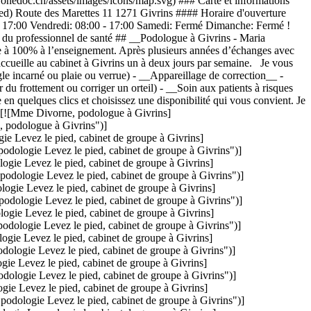
onedoc.ch/assets/images/icons/map.svg) ### Carte et informations
ied) Route des Marettes 11 1271 Givrins #### Horaire d'ouverture
 - 17:00 Vendredi: 08:00 - 17:00 Samedi: Fermé Dimanche: Fermé !
n du professionnel de santé ## __Podologue à Givrins - Maria
 à 100% à l’enseignement. Après plusieurs années d’échanges avec
 accueille au cabinet à Givrins un à deux jours par semaine. Je vous
le incarné ou plaie ou verrue) - __Appareillage de correction__ -
 du frottement ou corriger un orteil) - __Soin aux patients à risques
n quelques clics et choisissez une disponibilité qui vous convient. Je
) [![Mme Divorne, podologue à Givrins]
 podologue à Givrins")]
 Levez le pied, cabinet de groupe à Givrins]
ologie Levez le pied, cabinet de groupe à Givrins")]
ie Levez le pied, cabinet de groupe à Givrins]
dologie Levez le pied, cabinet de groupe à Givrins")]
gie Levez le pied, cabinet de groupe à Givrins]
ologie Levez le pied, cabinet de groupe à Givrins")]
ie Levez le pied, cabinet de groupe à Givrins]
ologie Levez le pied, cabinet de groupe à Givrins")]
ie Levez le pied, cabinet de groupe à Givrins]
logie Levez le pied, cabinet de groupe à Givrins")]
e Levez le pied, cabinet de groupe à Givrins]
logie Levez le pied, cabinet de groupe à Givrins")]
e Levez le pied, cabinet de groupe à Givrins]
dologie Levez le pied, cabinet de groupe à Givrins")]