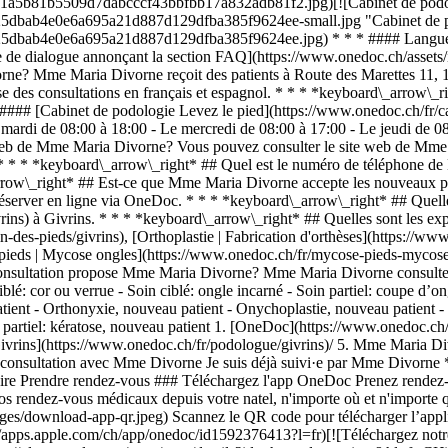
a1a5b81b5509d7dabcccf43bbfbb17a832adb81f2.jpg)[![Cabinet de podolo
125dbab4e0e6a695a21d887d129dfba385f9624ee-small.jpg "Cabinet de pod
125dbab4e0e6a695a21d887d129dfba385f9624ee.jpg) * * * #### Langues p
ulle de dialogue annonçant la section FAQ](https://www.onedoc.ch/asse
ne? Mme Maria Divorne reçoit des patients à Route des Marettes 11, 1
es consultations en français et espagnol. * * * *keyboard\_arrow\_ri
### [Cabinet de podologie Levez le pied](https://www.onedoc.ch/fr/cab
 mardi de 08:00 à 18:00 - Le mercredi de 08:00 à 17:00 - Le jeudi de 0
web de Mme Maria Divorne? Vous pouvez consulter le site web de Mme Ma
) . * * * *keyboard\_arrow\_right* ## Quel est le numéro de téléphon
rrow\_right* ## Est-ce que Mme Maria Divorne accepte les nouveaux pa
 réserver en ligne via OneDoc. * * * *keyboard\_arrow\_right* ## Que
ivrins) à Givrins. * * * *keyboard\_arrow\_right* ## Quelles sont les
-des-pieds/givrins), [Orthoplastie | Fabrication d'orthèses](https://www.
pieds | Mycose ongles](https://www.onedoc.ch/fr/mycose-pieds-mycose-
consultation propose Mme Maria Divorne? Mme Maria Divorne consulte po
blé: cor ou verrue - Soin ciblé: ongle incarné - Soin partiel: coupe d’on
atient - Orthonyxie, nouveau patient - Onychoplastie, nouveau patient - 
 partiel: kératose, nouveau patient
1. [OneDoc](https://www.onedoc.ch/fr/)/ 2. [Podologue](https://www.onedoc.ch/fr/podologue)/ 3. [Canton de Vaud](https://www.onedoc.ch/fr/podologue/canton-de-vaud)/ 4. [Givrins](https://www.onedoc.ch/fr/podologue/givrins)/ 5. Mme Maria Divorne ### Prenez RDV avec Mme Maria Divorne Renseignez les informations suivantes 1 Première consultation? Ceci est ma première consultation avec Mme Divorne Je suis déjà suivi·e par Mme Divorne * * * *touch\_app* Choisissez un créneau horaire *chevron\_left* mer. 05 août *chevron\_right* Voir plus de rendez-vous Créneau horaire Prendre rendez-vous ### Téléchargez l'app OneDoc Prenez rendez-vous en ligne chez un médecin, un dentiste ou un thérapeute proche de vous en Suisse. L'application OneDoc vous permet de gérer tous vos rendez-vous médicaux depuis votre natel, n'importe où et n'importe quand. ![Code QR redirigeant vers l’App Store ou Google Play pour télécharger l’app OneDoc Patients](https://www.onedoc.ch/assets/images/download-app-qr.jpeg) Scannez le QR code pour télécharger l’application [![Téléchargez notre application sur l'App Store!](https://www.onedoc.ch/assets/images/app-store-badge-fr.svg)](https://apps.apple.com/ch/app/onedoc/id1592376413?l=fr)[![Téléchargez notre application sur le Google Play Store!](https://www.onedoc.ch/assets/images/google-play-badge-fr.png)](https://play.google.com/store/apps/details?id=ch.onedoc.patient&hl=fr-CH) *keyboard\_arrow\_right* ## Spécialités associées [Podologue à Genève](https://www.onedoc.ch/fr/podologue/geneve)[Podologue à Carouge](https://www.onedoc.ch/fr/podologue/carouge)[Podologue à Lausanne](https://www.onedoc.ch/fr/podologue/lausanne)[Podologue à Thônex](https://www.onedoc.ch/fr/podologue/thonex)[Podologue à Nyon](https://www.onedoc.ch/fr/podologue/nyon)[Podologue à Morges](https://www.onedoc.ch/fr/podologue/morges)[Podologue à Vernier](https://www.onedoc.ch/fr/podologue/vernier)[Podologue à Lancy](https://www.onedoc.ch/fr/podologue/lancy)[Podologue à Vevey](https://www.onedoc.ch/fr/podologue/vevey)[Podologue à Givrins](https://www.onedoc.ch/fr/podologue/givrins)[Podologue à Bussigny](https://www.onedoc.ch/fr/podologue/bussigny)[Podologue à Gimel](https://www.onedoc.ch/fr/podologue/gimel)[Podologue à Bellevue](https://www.onedoc.ch/fr/podologue/bellevue)[Podologue à Chêne-Bougeries](https://www.onedoc.ch/fr/podologue/chene-bougeries)[Podologue à Aubonne](https://www.onedoc.ch/fr/podologue/aubonne)[Podologue à Cheseaux-sur-Lausanne](https://www.onedoc.ch/fr/podologue/cheseaux-sur-lausanne)[Podologue à Crissier](https://www.onedoc.ch/fr/podologue/crissier)[Podologue à Lutry](https://www.onedoc.ch/fr/podologue/lutry)[Podologue à Savigny](https://www.onedoc.ch/fr/podologue/savigny)[Podologue à Tolochenaz](https://www.onedoc.ch/fr/podologue/tolochenaz)[Podologue à Vallorbe](https://www.onedoc.ch/fr/podologue/vallorbe) *keyboard\_arrow\_right* ## Expertises associées [Soin des pieds à Genève](https://www.onedoc.ch/fr/soin-des-pieds/geneve)[Soin des pieds à Carouge](https://www.onedoc.ch/fr/soin-des-pieds/carouge)[Soin des pieds à Lausanne](https://www.onedoc.ch/fr/soin-des-pieds/lausanne)[Soin des pieds à Nyon](https://www.onedoc.ch/fr/soin-des-pieds/nyon)[Soin des pieds à Bussigny](https://www.onedoc.ch/fr/soin-des-pieds/bussigny)[Soin des pieds à Givrins](https://www.onedoc.ch/fr/soin-des-pieds/givrins)[Soin des pieds à Thônex](https://www.onedoc.ch/fr/soin-des-pieds/thonex)[Soin des pieds à Morge