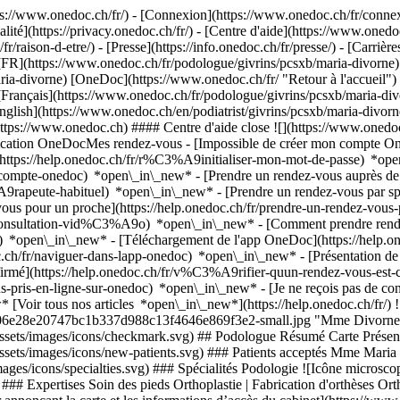
://www.onedoc.ch/fr/) - [Connexion](https://www.onedoc.ch/fr/connexi
té](https://privacy.onedoc.ch/fr/) - [Centre d'aide](https://www.onedoc.
fr/raison-d-etre/) - [Presse](https://info.onedoc.ch/fr/presse/) - [Carrière
[FR](https://www.onedoc.ch/fr/podologue/givrins/pcsxb/maria-divorne) 
ria-divorne) [OneDoc](https://www.onedoc.ch/fr/ "Retour à l'accueil")
Français](https://www.onedoc.ch/fr/podologue/givrins/pcsxb/maria-divor
nglish](https://www.onedoc.ch/en/podiatrist/givrins/pcsxb/maria-divor
https://www.onedoc.ch) #### Centre d'aide close ![](https://www.onedo
ication OneDocMes rendez-vous - [Impossible de créer mon compte O
https://help.onedoc.ch/fr/r%C3%A9initialiser-mon-mot-de-passe) *ope
de-compte-onedoc) *open\_in\_new*
- [Prendre un rendez-vous auprès de 
e-habituel) *open\_in\_new* - [Prendre un rendez-vous par spéciali
 pour un proche](https://help.onedoc.ch/fr/prendre-un-rendez-vous
consultation-vid%C3%A9o) *open\_in\_new* - [Comment prendre rende
ce) *open\_in\_new*
- [Téléchargement de l'app OneDoc](https://he
.ch/fr/naviguer-dans-lapp-onedoc) *open\_in\_new* - [Présentation d
onfirmé](https://help.onedoc.ch/fr/v%C3%A9rifier-quun-rendez-vous-e
-pris-en-ligne-sur-onedoc) *open\_in\_new* - [Je ne reçois pas de conf
Voir tous nos articles *open\_in\_new*](https://help.onedoc.ch/fr/)
f2c06e28e20747bc1b337d988c13f4646e869f3e2-small.jpg "Mme Divorne,
assets/images/icons/checkmark.svg) ## Podologue Résumé Carte Présenta
ssets/images/icons/new-patients.svg) ### Patients acceptés Mme Maria D
ages/icons/specialties.svg) ### Spécialités Podologie ![Icône microscop
) ### Expertises Soin des pieds Orthoplastie | Fabrication d'orthèses 