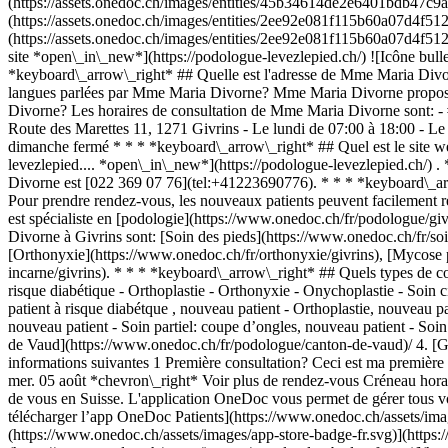
(https://assets.onedoc.ch/images/entities/45b34614de2e6401bdb47c9
(https://assets.onedoc.ch/images/entities/2ee92e081f115b60a07d4f5
(https://assets.onedoc.ch/images/entities/2ee92e081f115b60a07d4f5
site *open\_in\_new*](https://podologue-levezlepied.ch/) ![Icône b
*keyboard\_arrow\_right* ## Quelle est l'adresse de Mme Maria Divor
langues parlées par Mme Maria Divorne? Mme Maria Divorne propose d
Divorne? Les horaires de consultation de Mme Maria Divorne sont: - #
Route des Marettes 11, 1271 Givrins - Le lundi de 07:00 à 18:00 - Le
dimanche fermé * * * *keyboard\_arrow\_right* ## Quel est le site 
levezlepied.... *open\_in\_new*](https://podologue-levezlepied.ch/
Divorne est [022 369 07 76](tel:+41223690776). * * * *keyboard\_a
Pour prendre rendez-vous, les nouveaux patients peuvent facilement
est spécialiste en [podologie](https://www.onedoc.ch/fr/podologue/g
Divorne à Givrins sont: [Soin des pieds](https://www.onedoc.ch/fr/soin
[Orthonyxie](https://www.onedoc.ch/fr/orthonyxie/givrins), [Mycose 
incarne/givrins). * * * *keyboard\_arrow\_right* ## Quels types de 
risque diabétique - Orthoplastie - Orthonyxie - Onychoplastie - Soin ci
patient à risque diabétque , nouveau patient - Orthoplastie, nouveau p
nouveau patient - Soin partiel: coupe d’ongles, nouveau patient - Soin