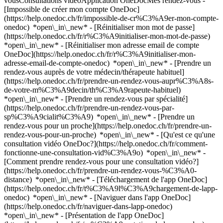
vousConsultations vidéoApplication OneDocMes rendez-vous -
[Impossible de créer mon compte OneDoc]
(https://help.onedoc.ch/fr/impossible-de-cr%C3%A9er-mon-compte-
onedoc) *open\_in\_new* - [Réinitialiser mon mot de passe]
(https://help.onedoc.ch/fr/r%C3%A9initialiser-mon-mot-de-passe)
*open\_in\_new* - [Réinitialiser mon adresse email de compte
OneDoc](https://help.onedoc.ch/fr/r%C3%A9initialiser-mon-
adresse-email-de-compte-onedoc) *open\_in\_new*
- [Prendre un
rendez-vous auprès de votre médecin/thérapeute habituel]
(https://help.onedoc.ch/fr/prendre-un-rendez-vous-aupr%C3%A8s-
de-votre-m%C3%A9decin/th%C3%A9rapeute-habituel)
*open\_in\_new* - [Prendre un rendez-vous par spécialité]
(https://help.onedoc.ch/fr/prendre-un-rendez-vous-par-
sp%C3%A9cialit%C3%A9) *open\_in\_new* - [Prendre un
rendez-vous pour un proche](https://help.onedoc.ch/fr/prendre-un-
rendez-vous-pour-un-proche) *open\_in\_new*
- [Qu'est ce qu'une
consultation vidéo OneDoc?](https://help.onedoc.ch/fr/comment-
fonctionne-une-consultation-vid%C3%A9o) *open\_in\_new* -
[Comment prendre rendez-vous pour une consultation vidéo?]
(https://help.onedoc.ch/fr/prendre-un-rendez-vous-%C3%A0-
distance) *open\_in\_new*
- [Téléchargement de l'app OneDoc]
(https://help.onedoc.ch/fr/t%C3%A9l%C3%A9chargement-de-lapp-
onedoc) *open\_in\_new* - [Naviguer dans l'app OneDoc]
(https://help.onedoc.ch/fr/naviguer-dans-lapp-onedoc)
*open\_in\_new* - [Présentation de l'app OneDoc]