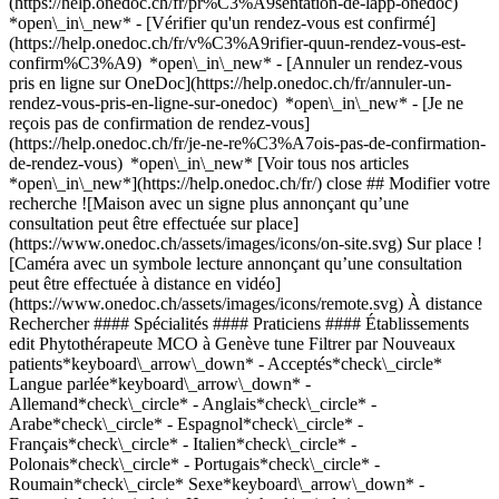
(https://help.onedoc.ch/fr/pr%C3%A9sentation-de-lapp-onedoc)
*open\_in\_new*
- [Vérifier qu'un rendez-vous est confirmé](https://help.onedoc.ch/fr/v%C3%A9rifier-quun-rendez-vous-est-confirm%C3%A9) *open\_in\_new* - [Annuler un rendez-vous pris en ligne sur OneDoc](https://help.onedoc.ch/fr/annuler-un-rendez-vous-pris-en-ligne-sur-onedoc) *open\_in\_new* - [Je ne reçois pas de confirmation de rendez-vous](https://help.onedoc.ch/fr/je-ne-re%C3%A7ois-pas-de-confirmation-de-rendez-vous) *open\_in\_new* [Voir tous nos articles *open\_in\_new*](https://help.onedoc.ch/fr/) close ## Modifier votre recherche ![Maison avec un signe plus annonçant qu’une consultation peut être effectuée sur place](https://www.onedoc.ch/assets/images/icons/on-site.svg) Sur place ![Caméra avec un symbole lecture annonçant qu’une consultation peut être effectuée à distance en vidéo](https://www.onedoc.ch/assets/images/icons/remote.svg) À distance Rechercher #### Spécialités #### Praticiens #### Établissements edit Phytothérapeute MCO à Genève tune Filtrer par Nouveaux patients*keyboard\_arrow\_down* - Acceptés*check\_circle* Langue parlée*keyboard\_arrow\_down* - Allemand*check\_circle* - Anglais*check\_circle* - Arabe*check\_circle* - Espagnol*check\_circle* - Français*check\_circle* - Italien*check\_circle* - Polonais*check\_circle* - Portugais*check\_circle* - Roumain*check\_circle* Sexe*keyboard\_arrow\_down* - Femme*check\_circle* - Homme*check\_circle* Réseau*keyboard\_arrow\_down* - ASCA*check\_circle* - RME*check\_circle* - NVS*check\_circle* - APTN*check\_circle* Disponibilité*keyboard\_arrow\_down* - Disponible aujourdhui*check\_circle* - Dans les 3 prochains jours*check\_circle* - Dans les 7 prochains jours*check\_circle* - Dans les 14 prochains jours*check\_circle* # Phytothérapeute MCO à Genève: prenez rendez-vous en ligne aujourd'hui ## 22 résultats à Genève [![Mme Joanna Witkowska, homéopathe/naturopathe en homéopathie à Genève](https://assets.onedoc.ch/images/users/d0a929a7cdf171352b170c38e6b1d8d53048195e7d163ac4455758eebecf9fe2-small.png "Mme Joanna Witkowska, homéopathe/naturopathe en homéopathie à Genève")](https://www.onedoc.ch/fr/homeopathe-naturopathe-en-homeopathie/geneve/pck3m/joanna-witkowska) ### [Mme Joanna Witkowska](https://www.onedoc.ch/fr/homeopathe-naturopathe-en-homeopathie/geneve/pck3m/joanna-witkowska) ![Badge indiquant un profil vérifié](https://www.onedoc.ch/assets/images/icons/checkmark.svg) [Homéopathe/naturopathe en homéopathie](https://www.onedoc.ch/fr/homeopathe-naturopathe-en-homeopathie/geneve), Phytothérapeute MCO Cabinet d'homéopathie et naturopathie Genève Rue de l'Athénée 19 1206 Genève ![Mme Joanna Witkowska est affiliée au réseau ASCA](https://assets.onedoc.ch/images/networks/logos/496d325fd4282f2f0a46197dd629fd16fcd2d324839e441a2a65aaa74df08a15-small.png)![Mme Joanna Witkowska est affiliée au réseau RME](https://assets.onedoc.ch/images/networks/logos/a202aabd14cdddb5ff03205af2481fb805645ff903773c55a6c572d22f23762e-small.png) ![Icône patient avec un signe plus annonçant que le professionnel accepte de nouveaux patients](https://www.onedoc.ch/assets/images/icons/new-patients.svg)Accepte les nouveaux patients [Réserver un RDV](https://www.onedoc.ch/fr/homeopathe-naturopathe-en-homeopathie/geneve/pck3m/joanna-witkowska) *chevron\_left* lun. 03 août *chevron\_right* Voir plus de rendez-vous *error\_outline* Une erreur s'est produite lors du chargement des disponibilités [Réessayer](https://www.onedoc.ch) [![Mme Mélanie Martin, phytothérapeute MCO à Genève](https://assets.onedoc.ch/images/users/598f2072c8e7ddd8800b8c95925c2f5475a203b7ccb104663d98d8781dc8cc16-small.jpg "Mme Mélanie Martin, phytothérapeute MCO à Genève")](https://www.onedoc.ch/fr/phytotherapeute-mco/geneve/pczn1/melanie-martin) ### [Mme Mélanie Martin](https://www.onedoc.ch/fr/phytotherapeute-mco/geneve/pczn1/melanie-martin) ![Badge indiquant un profil vérifié](https://www.onedoc.ch/assets/images/icons/checkmark.svg) Phytothérapeute MCO In Vivo Clinic Rond-Point de Plainpalais 5 1205 Genève ![Mme Mélanie Martin est affiliée au réseau ASCA](https://assets.onedoc.ch/images/networks/logos/496d325fd4282f2f0a46197dd629fd16fcd2d324839e441a2a65aaa74df08a15-small.png) ![Icône patient avec un signe plus annonçant que le professionnel accepte de nouveaux patients](https://www.onedoc.ch/assets/images/icons/new-patients.svg)Accepte les nouveaux patients [Réserver un RDV](https://www.onedoc.ch/fr/phytotherapeute-mco/geneve/pczn1/melanie-martin) *chevron\_left* lun. 03 août *chevron\_right* Voir plus de rendez-vous *error\_outline* Une erreur s'est produite lors du chargement des disponibilités [Réessayer](https://www.onedoc.ch) [![Mme Mélanie Refine, naturopathe MCO/TEN à Genève](https://assets.onedoc.ch/images/users/96a79ca4a89773b72b422fda3c781c25e2faa84ab70fa51392496d1e53cde2e7-small.jpg "Mme Mélanie Refine, naturopathe MCO/TEN à Genève")](https://www.onedoc.ch/fr/naturopathe-mco-ten/geneve/pb5nq/melanie-refine) ### [Mme Mélanie Refine](https://www.onedoc.ch/fr/naturopathe-mco-ten/geneve/pb5nq/melanie-refine) ![Badge indiquant un profil vérifié](https://www.onedoc.ch/assets/images/icons/checkmark.svg) [Naturopathe MCO/TEN](https://www.onedoc.ch/fr/naturopathe-mco-ten/geneve), Phytothérapeute MCO Nouvelles Thérapies Avenue Henri-Dunant 2 1205 Genève ![Mme Mélanie Refine est affiliée au réseau ASCA](https://assets.onedoc.ch/images/networks/logos/496d325fd4282f2f0a46197dd629fd16fcd2d324839e441a2a65aaa74df08a15-small.png)![Mme Mélanie Refine est affiliée au réseau RME](https://assets.onedoc.ch/images/networks/logos/a202aabd14cdddb5ff03205af2481fb805645ff903773c55a6c572d22f23762e-small.png)![Mme Mélanie Refine est affiliée au réseau NVS](https://assets.onedoc.ch/images/networks/logos/9a2241fd4e36c4b6fa68d6b2b5a7d8e03f1311a3e91f86936a143e15035d5cb6-small.png) ![Icône caméra avec un symbole lecture annonçant que le professionnel de santé propose des consultations vidéo](https://www.onedoc.ch/assets/images/icons/video-consultations.svg)Consultations vidéo disponibles ![Icône patient avec un signe plus annonçant que le professionnel accepte de nouveaux patients](https://www.onedoc.ch/assets/images/icons/new-patients.svg)Accepte les nouveaux patients [Réserver un RDV](https://www.onedoc.ch/fr/naturopathe-mco-ten/geneve/pb5nq/melanie-refine) *chevron\_left* lun. 03 août *chevron\_right* Voir plus de rendez-vous *error\_outline* Une erreur s'est produite lors du chargement des disponibilités [Réessayer](https://www.onedoc.ch) [![Mme Samanta Baena-Perrotta, naturopathe MCO/TEN à Genève](https://assets.onedoc.ch/images/users/10c93caf877683f157793fd6f4eaf15b4b595308720476d3f77b0a5e50a536fc-small.jpg "Mme Samanta Baena-Perrotta, naturopathe MCO/TEN à Genève")](https://www.onedoc.ch/fr/naturopathe-mco-ten/geneve/pxoe/samanta-baena-perrotta) ### [Mme Samanta Baena-Perrotta](https://www.onedoc.ch/fr/naturopathe-mco-ten/geneve/pxoe/samanta-baena-perrotta) ![Badge indiquant un profil vérifié](https://www.onedoc.ch/assets/images/icons/checkmark.svg) [Naturopathe MCO/TEN](https://www.onedoc.ch/fr/naturopathe-mco-ten/geneve), Phytothérapeute MCO [Family Naturopathie](https://www.onedoc.ch/fr/cabinet-paramedical/geneve/epy8/family-naturopathie) Rue Ami-Lullin 9 1207 Genève ![Mme Samanta Baena-Perrotta est affiliée au réseau ASCA](https://assets.onedoc.ch/images/networks/logos/496d325fd4282f2f0a46197dd629fd16fcd2d324839e441a2a65aaa74df08a15-small.png)![Mme Samanta Baena-Perrotta est affiliée au réseau RME](https://assets.onedoc.ch/images/networks/logos/a202aabd14cdddb5ff03205af2481fb805645ff903773c55a6c572d22f23762e-small.png) ![Icône patient avec un signe plus annonçant que le professionnel accepte de nouveaux patients](https://www.onedoc.ch/assets/images/icons/new-patients.svg)Accepte les nouveaux patients [Réserver un RDV](https://www.onedoc.ch/fr/naturopathe-mco-ten/geneve/pxoe/samanta-baena-perrotta) [![Mme Marie Zesiger, naturopathe MCO/TEN DF à Genève](https://assets.onedoc.ch/images/users/eea2ed7428fcdd8c720e65fda2069872cd2caaf014f582c7aed4847fea11dfbe-small.jpg "Mme Marie Zesiger, naturopathe MCO/TEN DF à Genève")](https://www.onedoc.ch/fr/naturopathe-mco-ten-df/geneve/pci7f/marie-zesiger) ### [Mme Marie Zesiger](https://www.onedoc.ch/fr/naturopathe-mco-ten-df/geneve/pci7f/marie-zesiger) ![Badge indiquant un profil vérifié](https://www.onedoc.ch/assets/images/icons/checkmark.svg) [Naturopathe MCO/TEN DF](https://www.onedoc.ch/fr/naturopathe-mco-ten-df/geneve), Phytothérapeute MCO Au cabinet Rue du Vuache 9 1201 Genève ![Mme Marie Zesiger est affiliée au réseau ASCA](https://assets.onedoc.ch/images/networks/logos/496d325fd4282f2f0a46197dd629fd16fcd2d324839e441a2a65aaa74df08a15-small.png)![Mme Marie Zesiger est affiliée au réseau RME](https://assets.onedoc.ch/images/networks/logos/a202aabd14cdddb5ff03205af2481fb805645ff903773c55a6c572d22f23762e-small.png) ![Icône patient avec un signe plus annonçant que le professionnel accepte de nouveaux patients](https://www.onedoc.ch/assets/images/icons/new-patients.svg)Accepte les nouveaux patients [Réserver un RDV](https://www.onedoc.ch/fr/naturopathe-mco-ten-df/geneve/pci7f/marie-zesiger) [![Mme Devi Selly, naturopathe MCO/TEN à Genève](https://assets.onedoc.ch/images/users/8e9a840ac06842ccac6342e217e5212a94d180574a72801ce97fcbbb5b558417-small.jpg "Mme Devi Selly, naturopathe MCO/TEN à Genève")](https://www.onedoc.ch/fr/naturopathe-mco-ten/geneve/pc2xh/devi-selly) ### [Mme Devi Selly](https://www.onedoc.ch/fr/naturopathe-mco-ten/geneve/pc2xh/devi-selly) ![Badge indiquant un profil vérifié](https://www.onedoc.ch/assets/images/icons/checkmark.svg) [Naturopathe MCO/TEN](https://www.onedoc.ch/fr/naturopathe-mco-ten/geneve), Phytothérapeute MCO Cabinet Dévi SELLY - Naturopathe & Massothérapeute Rue Voltaire 16 1201 Genève ![Mme Devi Selly est affiliée au réseau ASCA](https://assets.onedoc.ch/images/networks/logos/496d325fd4282f2f0a46197dd629fd16fcd2d324839e441a2a65aaa74df08a15-smal