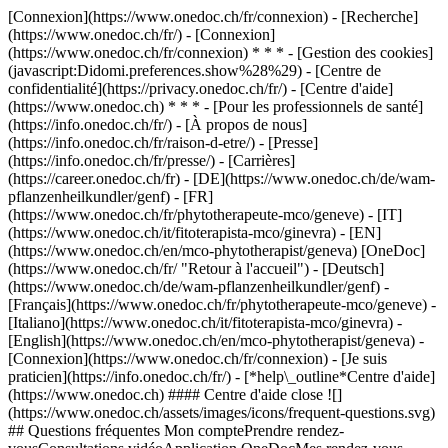
[Connexion](https://www.onedoc.ch/fr/connexion) - [Recherche]
(https://www.onedoc.ch/fr/) - [Connexion]
(https://www.onedoc.ch/fr/connexion) * * * - [Gestion des cookies]
(javascript:Didomi.preferences.show%28%29) - [Centre de
confidentialité](https://privacy.onedoc.ch/fr/) - [Centre d'aide]
(https://www.onedoc.ch) * * * - [Pour les professionnels de santé]
(https://info.onedoc.ch/fr/) - [À propos de nous]
(https://info.onedoc.ch/fr/raison-d-etre/) - [Presse]
(https://info.onedoc.ch/fr/presse/) - [Carrières]
(https://career.onedoc.ch/fr)
- [DE](https://www.onedoc.ch/de/wam-
pflanzenheilkundler/genf) - [FR]
(https://www.onedoc.ch/fr/phytotherapeute-mco/geneve) - [IT]
(https://www.onedoc.ch/it/fitoterapista-mco/ginevra) - [EN]
(https://www.onedoc.ch/en/mco-phytotherapist/geneva) [OneDoc]
(https://www.onedoc.ch/fr/ "Retour à l'accueil") - [Deutsch]
(https://www.onedoc.ch/de/wam-pflanzenheilkundler/genf) -
[Français](https://www.onedoc.ch/fr/phytotherapeute-mco/geneve) -
[Italiano](https://www.onedoc.ch/it/fitoterapista-mco/ginevra) -
[English](https://www.onedoc.ch/en/mco-phytotherapist/geneva)
-
[Connexion](https://www.onedoc.ch/fr/connexion) - [Je suis
praticien](https://info.onedoc.ch/fr/)
- [*help\_outline*Centre d'aide]
(https://www.onedoc.ch) #### Centre d'aide close ![]
(https://www.onedoc.ch/assets/images/icons/frequent-questions.svg)
## Questions fréquentes Mon comptePrendre rendez-