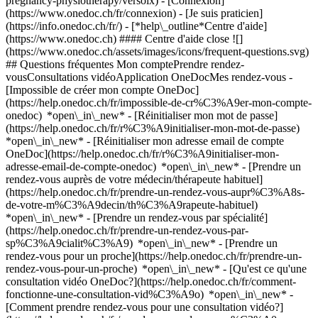
pregnancy-physiotherapy/versoix)
- [Connexion]
(https://www.onedoc.ch/fr/connexion) - [Je suis praticien]
(https://info.onedoc.ch/fr/)
- [*help\_outline*Centre d'aide]
(https://www.onedoc.ch) #### Centre d'aide close ![]
(https://www.onedoc.ch/assets/images/icons/frequent-questions.svg)
## Questions fréquentes Mon comptePrendre rendez-
vousConsultations vidéoApplication OneDocMes rendez-vous -
[Impossible de créer mon compte OneDoc]
(https://help.onedoc.ch/fr/impossible-de-cr%C3%A9er-mon-compte-
onedoc) *open\_in\_new* - [Réinitialiser mon mot de passe]
(https://help.onedoc.ch/fr/r%C3%A9initialiser-mon-mot-de-passe)
*open\_in\_new* - [Réinitialiser mon adresse email de compte
OneDoc](https://help.onedoc.ch/fr/r%C3%A9initialiser-mon-
adresse-email-de-compte-onedoc) *open\_in\_new*
- [Prendre un
rendez-vous auprès de votre médecin/thérapeute habituel]
(https://help.onedoc.ch/fr/prendre-un-rendez-vous-aupr%C3%A8s-
de-votre-m%C3%A9decin/th%C3%A9rapeute-habituel)
*open\_in\_new* - [Prendre un rendez-vous par spécialité]
(https://help.onedoc.ch/fr/prendre-un-rendez-vous-par-
sp%C3%A9cialit%C3%A9) *open\_in\_new* - [Prendre un
rendez-vous pour un proche](https://help.onedoc.ch/fr/prendre-un-
rendez-vous-pour-un-proche) *open\_in\_new*
- [Qu'est ce qu'une
consultation vidéo OneDoc?](https://help.onedoc.ch/fr/comment-
fonctionne-une-consultation-vid%C3%A9o) *open\_in\_new* -
[Comment prendre rendez-vous pour une consultation vidéo?]