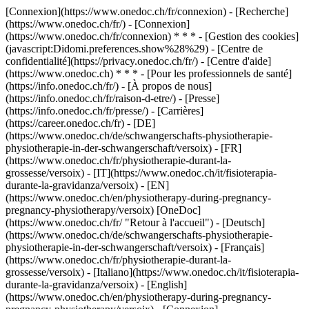
[Connexion](https://www.onedoc.ch/fr/connexion) - [Recherche]
(https://www.onedoc.ch/fr/) - [Connexion]
(https://www.onedoc.ch/fr/connexion) * * * - [Gestion des cookies]
(javascript:Didomi.preferences.show%28%29) - [Centre de
confidentialité](https://privacy.onedoc.ch/fr/) - [Centre d'aide]
(https://www.onedoc.ch) * * * - [Pour les professionnels de santé]
(https://info.onedoc.ch/fr/) - [À propos de nous]
(https://info.onedoc.ch/fr/raison-d-etre/) - [Presse]
(https://info.onedoc.ch/fr/presse/) - [Carrières]
(https://career.onedoc.ch/fr)
- [DE]
(https://www.onedoc.ch/de/schwangerschafts-physiotherapie-
physiotherapie-in-der-schwangerschaft/versoix) - [FR]
(https://www.onedoc.ch/fr/physiotherapie-durant-la-
grossesse/versoix) - [IT](https://www.onedoc.ch/it/fisioterapia-
durante-la-gravidanza/versoix) - [EN]
(https://www.onedoc.ch/en/physiotherapy-during-pregnancy-
pregnancy-physiotherapy/versoix) [OneDoc]
(https://www.onedoc.ch/fr/ "Retour à l'accueil") - [Deutsch]
(https://www.onedoc.ch/de/schwangerschafts-physiotherapie-
physiotherapie-in-der-schwangerschaft/versoix) - [Français]
(https://www.onedoc.ch/fr/physiotherapie-durant-la-
grossesse/versoix) - [Italiano](https://www.onedoc.ch/it/fisioterapia-
durante-la-gravidanza/versoix) - [English]
(https://www.onedoc.ch/en/physiotherapy-during-pregnancy-