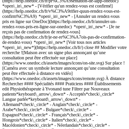
(https://help.onedoc.ch/fr/pr%C3%A9sentation-de-lapp-onedoc)
*open\_in\_new*
- [Vérifier qu'un rendez-vous est confirmé](https://help.onedoc.ch/fr/v%C3%A9rifier-quun-rendez-vous-est-confirm%C3%A9) *open\_in\_new* - [Annuler un rendez-vous pris en ligne sur OneDoc](https://help.onedoc.ch/fr/annuler-un-rendez-vous-pris-en-ligne-sur-onedoc) *open\_in\_new* - [Je ne reçois pas de confirmation de rendez-vous](https://help.onedoc.ch/fr/je-ne-re%C3%A7ois-pas-de-confirmation-de-rendez-vous) *open\_in\_new* [Voir tous nos articles *open\_in\_new*](https://help.onedoc.ch/fr/) close ## Modifier votre recherche ![Maison avec un signe plus annonçant qu’une consultation peut être effectuée sur place](https://www.onedoc.ch/assets/images/icons/on-site.svg) Sur place ![Caméra avec un symbole lecture annonçant qu’une consultation peut être effectuée à distance en vidéo](https://www.onedoc.ch/assets/images/icons/remote.svg) À distance Rechercher #### Spécialités #### Praticiens #### Établissements edit Physiothérapeute à Yvonand tune Filtrer par Nouveaux patients*keyboard\_arrow\_down* - Acceptés*check\_circle* Langue parlée*keyboard\_arrow\_down* - Allemand*check\_circle* - Anglais*check\_circle* - Arabe*check\_circle* - Bulgare*check\_circle* - Espagnol*check\_circle* - Français*check\_circle* - Hongrois*check\_circle* - Italien*check\_circle* - Macédonien*check\_circle* - Néerlandais*check\_circle* - Portugais*check\_circle* - Roumain*check\_circle* - Turc*check\_circle* Sexe*keyboard\_arrow\_down* - Femme*check\_circle* - Homme*check\_circle* Réseau*keyboard\_arrow\_down* - ASCA*check\_circle* - RME*check\_circle* - Medbase*check\_circle* Disponibilité*keyboard\_arrow\_down* - Disponible aujourdhui*check\_circle* - Dans les 3 prochains jours*check\_circle* - Dans les 7 prochains jours*check\_circle* - Dans les 14 prochains jours*check\_circle* # Physiothérapeute à Yvonand: prenez rendez-vous en ligne aujourd'hui ## 2 résultats à Yvonand [![Mme Sabrina Von Buren, physiothérapeute à Yvonand](https://assets.onedoc.ch/images/users/c30f02846e2aa39db02d0a24a2c50883ad1b920a8a904e209ab30899e91cf074-small.jpg "Mme Sabrina Von Buren, physiothérapeute à Yvonand")](https://www.onedoc.ch/fr/physiotherapeute/yvonand/plsw/sabrina-von-buren) ### [Mme Sabrina Von Buren](https://www.onedoc.ch/fr/physiotherapeute/yvonand/plsw/sabrina-von-buren) ![Badge indiquant un profil vérifié](https://www.onedoc.ch/assets/images/icons/checkmark.svg) Physiothérapeute [Cabinet de Mme Sabrina Von Büren](https://www.onedoc.ch/fr/cabinet-de-physiotherapie/yvonand/efgf/cabinet-de-mme-sabrina-von-buren) Rue Docteur Gallandat 8 1462 Yvonand ![Icône patient avec un signe moins annonçant que le professionnel n’accepte pas de nouveaux patients](https://www.onedoc.ch/assets/images/icons/no-new-patients.svg)N'accepte pas de nouveaux patients [Réserver un RDV](https://www.onedoc.ch/fr/physiotherapeute/yvonand/plsw/sabrina-von-buren) Expertises:[Dry Needling](https://www.onedoc.ch/fr/dry-needling/yvonand), [Récupération physiothérapeutique du sportif](https://www.onedoc.ch/fr/recuperation-physiotherapeutique-du-sportif/yvonand)Voir plus *chevron\_left* lun. 03 août *chevron\_right* Voir plus de rendez-vous *error\_outline* Une erreur s'est produite lors du chargement des disponibilités [Réessayer](https://www.onedoc.ch) Expertises:[Dry Needling](https://www.onedoc.ch/fr/dry-needling/yvonand), [Récupération physiothérapeutique du sportif](https://www.onedoc.ch/fr/recuperation-physiotherapeutique-du-sportif/yvonand)Voir plus [![M. Krystian Sobkowiak, physiothérapeute à Yvonand](https://assets.onedoc.ch/images/users/9d18fe4dc884acca47aa50905eaa40664f3017a3a9aa73596e47a4bb00c43229-small.jpg "M. Krystian Sobkowiak, physiothérapeute à Yvonand")](https://www.onedoc.ch/fr/physiotherapeute/yvonand/pcsgx/krystian-sobkowiak) ### [M. Krystian Sobkowiak](https://www.onedoc.ch/fr/physiotherapeute/yvonand/pcsgx/krystian-sobkowiak) ![Badge indiquant un profil vérifié](https://www.onedoc.ch/assets/images/icons/checkmark.svg) Physiothérapeute [Cabinet de Mme Sabrina Von Büren](https://www.onedoc.ch/fr/cabinet-de-physiotherapie/yvonand/efgf/cabinet-de-mme-sabrina-von-buren) Rue Docteur Gallandat 8 1462 Yvonand ![Icône patient avec un signe plus annonçant que le professionnel accepte de nouveaux patients](https://www.onedoc.ch/assets/images/icons/new-patients.svg)Accepte les nouveaux patients [Réserver un RDV](https://www.onedoc.ch/fr/physiotherapeute/yvonand/pcsgx/krystian-sobkowiak) Expertises:[Physiothérapie neurologique](https://www.onedoc.ch/fr/physiotherapie-neurologique/yvonand), [Bilan postural](https://www.onedoc.ch/fr/bilan-postural/yvonand), [Cervicalgie](https://www.onedoc.ch/fr/cervicalgie/yvonand)Voir plus *chevron\_left* lun. 03 août *chevron\_right* Voir plus de rendez-vous *error\_outline* Une erreur s'est produite lors du chargement des disponibilités [Réessayer](https://www.onedoc.ch) Expertises:[Physiothérapie neurologique](https://www.onedoc.ch/fr/physiotherapie-neurologique/yvonand), [Bilan postural](https://www.onedoc.ch/fr/bilan-postural/yvonand), [Cervicalgie](https://www.onedoc.ch/fr/cervicalgie/yvonand)Voir plus ## __Physiothérapeutes__: d'autres spécialistes sont réservables en ligne dans les environs de __Yvonand__ [![M. Nathan Blondin, physiothérapeute à Yverdon-les-Bains](https://assets.onedoc.ch/images/users/057af4808bbc0a713ac7b54da01279cd110868d1ebddff732bc71908c6026e4f-small.jpg "M. Nathan Blondin, physiothérapeute à Yverdon-les-Bains")](https://www.onedoc.ch/fr/physiotherapeute/yverdon-les-bains/pc0dc/nathan-blondin) ### [M. Nathan Blondin](https://www.onedoc.ch/fr/physiotherapeute/yverdon-les-bains/pc0dc/nathan-blondin) ![Badge indiquant un profil vérifié](https://www.onedoc.ch/assets/images/icons/checkmark.svg) [Physiothérapeute](https://www.onedoc.ch/fr/physiotherapeute/yverdon-les-bains) Physiothérapie des Bains d’Yverdon Avenue des Bains 22 1400 Yverdon-les-Bains ![Icône patient avec un signe plus annonçant que le professionnel accepte de nouveaux patients](https://www.onedoc.ch/assets/images/icons/new-patients.svg)Accepte les nouveaux patients [Réserver un RDV](https://www.onedoc.ch/fr/physiotherapeute/yverdon-les-bains/pc0dc/nathan-blondin) Expertises:[Déchirure du ménisque | Rupture du ménisque | Lésion du ménisque](https://www.onedoc.ch/fr/dechirure-du-menisque-rupture-du-menisque-lesion-du-menisque/yverdon-les-bains), [Récupération physiothérapeutique du sportif](https://www.onedoc.ch/fr/recuperation-physiotherapeutique-du-sportif/yverdon-les-bains), [Rupture du ligament croisé antérieur (LCA) | Déchirure du ligament croisé antérieur (LCA)](https://www.onedoc.ch/fr/rupture-du-ligament-croise-anterieur-lca-dechirure-du-ligament-croise-anterieur-lca/yverdon-les-bains), [Suivi du sportif](https://www.onedoc.ch/fr/suivi-du-sportif/yverdon-les-bains), [Trigger point thérapie](https://www.onedoc.ch/fr/trigger-point-therapie/yverdon-les-bains)Voir plus *chevron\_left* lun. 03 août *chevron\_right* Voir plus de rendez-vous *error\_outline* Une erreur s'est produite lors du chargement des disponibilités [Réessayer](https://www.onedoc.ch) Expertises:[Déchirure du ménisque | Rupture du ménisque | Lésion du ménisque](https://www.onedoc.ch/fr/dechirure-du-menisque-rupture-du-menisque-lesion-du-menisque/yverdon-les-bains), [Récupération physiothérapeutique du sportif](https://www.onedoc.ch/fr/recuperation-physiotherapeutique-du-sportif/yverdon-les-bains), [Rupture du ligament croisé antérieur (LCA) | Déchirure du ligament croisé antérieur (LCA)](https://www.onedoc.ch/fr/rupture-du-ligament-croise-anterieur-lca-dechirure-du-ligament-croise-anterieur-lca/yverdon-les-bains), [Suivi du sportif](https://www.onedoc.ch/fr/suivi-du-sportif/yverdon-les-bains), [Trigger point thérapie](https://www.onedoc.ch/fr/trigger-point-therapie/yverdon-les-bains)Voir plus [![Mme Carla Sabbatini, physiothérapeute à Yverdon-les-Bains](https://assets.onedoc.ch/images/users/1f6aa0cfdc219a2c69b4c23c11c9a541d65154f249cac5d7ecbe9caab2c805f2-small.jpg "Mme Carla Sabbatini, physiothérapeute à Yverdon-les-Bains")](https://www.onedoc.ch/fr/physiotherapeute/yverdon-les-bains/pc0i6/carla-sabbatini) ### [Mme Carla Sabbatini](https://www.onedoc.ch/fr/physiotherapeute/yverdon-les-bains/pc0i6/carla-sabbatini) [Physiothérapeute](https://www.onedoc.ch/fr/physiotherapeute/yverdon-les-bains) [Physiothérapie Carla Sabbatini](https://www.onedoc.ch/fr/cabinet-de-physiotherapie/yverdon-les-bains/ebd4d/physiotherapie-carla-sabbatini) Rue du Lac 7 1400 Yverdon-les-Bains ![Icône patient avec un signe plus annonçant que le professionnel accepte de nouveaux patients](https://www.onedoc.ch/assets/images/icons/new-patients.svg)Accepte les nouveaux patients [Réserver un RDV](https://www.onedoc.ch/fr/physiotherapeute/yverdon-les-bains/pc0i6/carla-sabbatini) Expertises:[Physiothérapie à domicile](https://www.onedoc.ch/fr/physiotherapie-a-domicile/yverdon-les-bains), [Entraînement de l'équilibre](https://www.onedoc.ch/fr/entrainement-de-l-equilibre/yverdon-les-bains), [Rééducation du périnée | Rééducation post-partum | réhabilitation génito-urinaire](https://www.onedoc.ch/fr/reeducation-du-perinee-reeducation-post-partum-rehabilitation-genito-urinaire/yverdon-les-bains), [Troubles de l’articulation temporo mandibulaire (ATM) | troubles de la mastication](https://www.onedoc.ch/fr/troubles-de-l-articulation-temporo-mandibulaire-atm-troubles-de-la-mastication/yverdon-les-bains), [Bilan postural](https://www.onedoc.ch/fr/bilan-postural/yverdon-les-bains)Voir plus Expertises:[Physiothérapie à domicile](https://www.onedoc.ch/fr/physiotherapie-a-domicile/yverdon-les-bains), [Entraînement de l'équilibre](https://www.onedoc.ch/fr/entrainement-de-l-equilibre/yverdon-les-bains), [Rééducation du périnée | Rééducation post-partum | réhabilitation génito-urinaire](https://www.onedoc.ch/fr/reeducation-du-perinee-reeducation-post-partum-rehabilitation-genito-urinaire/yverdon-les-bains), [Troubles de l’ar