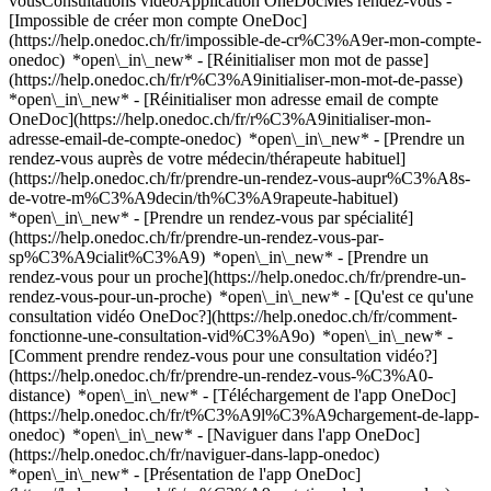
vousConsultations vidéoApplication OneDocMes rendez-vous -
[Impossible de créer mon compte OneDoc]
(https://help.onedoc.ch/fr/impossible-de-cr%C3%A9er-mon-compte-
onedoc) *open\_in\_new* - [Réinitialiser mon mot de passe]
(https://help.onedoc.ch/fr/r%C3%A9initialiser-mon-mot-de-passe)
*open\_in\_new* - [Réinitialiser mon adresse email de compte
OneDoc](https://help.onedoc.ch/fr/r%C3%A9initialiser-mon-
adresse-email-de-compte-onedoc) *open\_in\_new*
- [Prendre un
rendez-vous auprès de votre médecin/thérapeute habituel]
(https://help.onedoc.ch/fr/prendre-un-rendez-vous-aupr%C3%A8s-
de-votre-m%C3%A9decin/th%C3%A9rapeute-habituel)
*open\_in\_new* - [Prendre un rendez-vous par spécialité]
(https://help.onedoc.ch/fr/prendre-un-rendez-vous-par-
sp%C3%A9cialit%C3%A9) *open\_in\_new* - [Prendre un
rendez-vous pour un proche](https://help.onedoc.ch/fr/prendre-un-
rendez-vous-pour-un-proche) *open\_in\_new*
- [Qu'est ce qu'une
consultation vidéo OneDoc?](https://help.onedoc.ch/fr/comment-
fonctionne-une-consultation-vid%C3%A9o) *open\_in\_new* -
[Comment prendre rendez-vous pour une consultation vidéo?]
(https://help.onedoc.ch/fr/prendre-un-rendez-vous-%C3%A0-
distance) *open\_in\_new*
- [Téléchargement de l'app OneDoc]
(https://help.onedoc.ch/fr/t%C3%A9l%C3%A9chargement-de-lapp-
onedoc) *open\_in\_new* - [Naviguer dans l'app OneDoc]
(https://help.onedoc.ch/fr/naviguer-dans-lapp-onedoc)
*open\_in\_new* - [Présentation de l'app OneDoc]