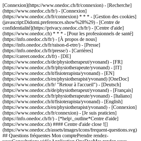
[Connexion](https://www.onedoc.ch/fr/connexion) - [Recherche]
(https://www.onedoc.ch/fr/) - [Connexion]
(https://www.onedoc.ch/fr/connexion) * * * - [Gestion des cookies]
(javascript:Didomi.preferences.show%28%29) - [Centre de
confidentialité](https://privacy.onedoc.ch/fr/) - [Centre d'aide]
(https://www.onedoc.ch) * * * - [Pour les professionnels de santé]
(https://info.onedoc.ch/fr/) - [À propos de nous]
(https://info.onedoc.ch/fr/raison-d-etre/) - [Presse]
(https://info.onedoc.ch/fr/presse/) - [Carrières]
(https://career.onedoc.ch/fr)
- [DE]
(https://www.onedoc.ch/de/physiotherapeut/yvonand) - [FR]
(https://www.onedoc.ch/fr/physiotherapeute/yvonand) - [IT]
(https://www.onedoc.ch/it/fisioterapista/yvonand) - [EN]
(https://www.onedoc.ch/en/physiotherapist/yvonand) [OneDoc]
(https://www.onedoc.ch/fr/ "Retour à l'accueil") - [Deutsch]
(https://www.onedoc.ch/de/physiotherapeut/yvonand) - [Français]
(https://www.onedoc.ch/fr/physiotherapeute/yvonand) - [Italiano]
(https://www.onedoc.ch/it/fisioterapista/yvonand) - [English]
(https://www.onedoc.ch/en/physiotherapist/yvonand)
- [Connexion]
(https://www.onedoc.ch/fr/connexion) - [Je suis praticien]
(https://info.onedoc.ch/fr/)
- [*help\_outline*Centre d'aide]
(https://www.onedoc.ch) #### Centre d'aide close ![]
(https://www.onedoc.ch/assets/images/icons/frequent-questions.svg)
## Questions fréquentes Mon comptePrendre rendez-