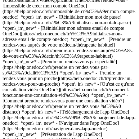
vousConsultations vidéoApplication OneDocMes rendez-vous -
[Impossible de créer mon compte OneDoc]
(https://help.onedoc.ch/fr/impossible-de-cr%C3%A9er-mon-compte-
onedoc) *open\_in\_new* - [Réinitialiser mon mot de passe]
(https://help.onedoc.ch/fr/r%C3%A9initialiser-mon-mot-de-passe)
*open\_in\_new* - [Réinitialiser mon adresse email de compte
OneDoc](https://help.onedoc.ch/fr/r%C3%A9initialiser-mon-
adresse-email-de-compte-onedoc) *open\_in\_new*
- [Prendre un
rendez-vous auprès de votre médecin/thérapeute habituel]
(https://help.onedoc.ch/fr/prendre-un-rendez-vous-aupr%C3%A8s-
de-votre-m%C3%A9decin/th%C3%A9rapeute-habituel)
*open\_in\_new* - [Prendre un rendez-vous par spécialité]
(https://help.onedoc.ch/fr/prendre-un-rendez-vous-par-
sp%C3%A9cialit%C3%A9) *open\_in\_new* - [Prendre un
rendez-vous pour un proche](https://help.onedoc.ch/fr/prendre-un-
rendez-vous-pour-un-proche) *open\_in\_new*
- [Qu'est ce qu'une
consultation vidéo OneDoc?](https://help.onedoc.ch/fr/comment-
fonctionne-une-consultation-vid%C3%A9o) *open\_in\_new* -
[Comment prendre rendez-vous pour une consultation vidéo?]
(https://help.onedoc.ch/fr/prendre-un-rendez-vous-%C3%A0-
distance) *open\_in\_new*
- [Téléchargement de l'app OneDoc]
(https://help.onedoc.ch/fr/t%C3%A9l%C3%A9chargement-de-lapp-
onedoc) *open\_in\_new* - [Naviguer dans l'app OneDoc]
(https://help.onedoc.ch/fr/naviguer-dans-lapp-onedoc)
*open\_in\_new* - [Présentation de l'app OneDoc]