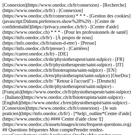
[Connexion](https://www.onedoc.ch/fr/connexion) - [Recherche]
(https://www.onedoc.ch/fr/) - [Connexion]
(https://www.onedoc.ch/fr/connexion) * * * - [Gestion des cookies]
(javascript:Didomi.preferences.show%28%29) - [Centre de
confidentialité](https://privacy.onedoc.ch/fr/) - [Centre d'aide]
(https://www.onedoc.ch) * * * - [Pour les professionnels de santé]
(https://info.onedoc.ch/fr/) - [À propos de nous]
(https://info.onedoc.ch/fr/raison-d-etre/) - [Presse]
(https://info.onedoc.ch/fr/presse/) - [Carrières]
(https://career.onedoc.ch/fr)
- [DE]
(https://www.onedoc.ch/de/physiotherapeut/saint-sulpice) - [FR]
(https://www.onedoc.ch/fr/physiotherapeute/saint-sulpice) - [IT]
(https://www.onedoc.ch/it/fisioterapista/saint-sulpice) - [EN]
(https://www.onedoc.ch/en/physiotherapist/saint-sulpice) [OneDoc]
(https://www.onedoc.ch/fr/ "Retour à l'accueil") - [Deutsch]
(https://www.onedoc.ch/de/physiotherapeut/saint-sulpice) -
[Français](https://www.onedoc.ch/fr/physiotherapeute/saint-sulpice)
- [Italiano](https://www.onedoc.ch/it/fisioterapista/saint-sulpice) -
[English](https://www.onedoc.ch/en/physiotherapist/saint-sulpice)
-
[Connexion](https://www.onedoc.ch/fr/connexion) - [Je suis
praticien](https://info.onedoc.ch/fr/)
- [*help\_outline*Centre d'aide]
(https://www.onedoc.ch) #### Centre d'aide close ![]
(https://www.onedoc.ch/assets/images/icons/frequent-questions.svg)
## Questions fréquentes Mon comptePrendre rendez-