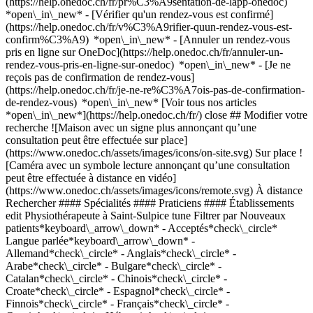
(https://help.onedoc.ch/fr/pr%C3%A9sentation-de-lapp-onedoc)
*open\_in\_new*
- [Vérifier qu'un rendez-vous est confirmé](https://help.onedoc.ch/fr/v%C3%A9rifier-quun-rendez-vous-est-confirm%C3%A9) *open\_in\_new* - [Annuler un rendez-vous pris en ligne sur OneDoc](https://help.onedoc.ch/fr/annuler-un-rendez-vous-pris-en-ligne-sur-onedoc) *open\_in\_new* - [Je ne reçois pas de confirmation de rendez-vous](https://help.onedoc.ch/fr/je-ne-re%C3%A7ois-pas-de-confirmation-de-rendez-vous) *open\_in\_new* [Voir tous nos articles *open\_in\_new*](https://help.onedoc.ch/fr/) close ## Modifier votre recherche ![Maison avec un signe plus annonçant qu’une consultation peut être effectuée sur place](https://www.onedoc.ch/assets/images/icons/on-site.svg) Sur place ![Caméra avec un symbole lecture annonçant qu’une consultation peut être effectuée à distance en vidéo](https://www.onedoc.ch/assets/images/icons/remote.svg) À distance Rechercher #### Spécialités #### Praticiens #### Établissements edit Physiothérapeute à Saint-Sulpice tune Filtrer par Nouveaux patients*keyboard\_arrow\_down* - Acceptés*check\_circle* Langue parlée*keyboard\_arrow\_down* - Allemand*check\_circle* - Anglais*check\_circle* - Arabe*check\_circle* - Bulgare*check\_circle* - Catalan*check\_circle* - Chinois*check\_circle* - Croate*check\_circle* - Espagnol*check\_circle* - Finnois*check\_circle* - Français*check\_circle* - Grec*check\_circle* - Hébreu*check\_circle* - Italien*check\_circle* - Luxembourgeois*check\_circle* - Macédonien*check\_circle* - Néerlandais*check\_circle* - Polonais*check\_circle* - Portugais*check\_circle* - Roumain*check\_circle* - Serbe*check\_circle* - Slovaque*check\_circle* - Suédois*check\_circle* - Tamoul*check\_circle* - Turc*check\_circle* - Télougou*check\_circle* Sexe*keyboard\_arrow\_down* - Femme*check\_circle* - Homme*check\_circle* Réseau*keyboard\_arrow\_down* - Swiss Medical Network*check\_circle* - ASCA*check\_circle* - RME*check\_circle* - Medbase*check\_circle* Disponibilité*keyboard\_arrow\_down* - Disponible aujourdhui*check\_circle* - Dans les 3 prochains jours*check\_circle* - Dans les 7 prochains jours*check\_circle* - Dans les 14 prochains jours*check\_circle* # Physiothérapeute à Saint-Sulpice: prenez rendez-vous en ligne aujourd'hui ## 8 résultats à Saint-Sulpice [![M. Thibaut Reichelt, physiothérapeute à Saint-Sulpice](https://assets.onedoc.ch/images/users/59bc2930c29f8c39aceb930540610fbcc5c7daf13b1b67b2d892fc0cb9cafc15-small.jpg "M. Thibaut Reichelt, physiothérapeute à Saint-Sulpice")](https://www.onedoc.ch/fr/physiotherapeute/saint-sulpice/pcuil/thibaut-reichelt) ### [M. Thibaut Reichelt](https://www.onedoc.ch/fr/physiotherapeute/saint-sulpice/pcuil/thibaut-reichelt) ![Badge indiquant un profil vérifié](https://www.onedoc.ch/assets/images/icons/checkmark.svg) Physiothérapeute [Life In Motion - Saint-Sulpice](https://www.onedoc.ch/fr/cabinet-de-physiotherapie/saint-sulpice/e1s7/life-in-motion-saint-sulpice) Route Cantonale 116 1025 Saint-Sulpice ![Icône patient avec un signe plus annonçant que le professionnel accepte de nouveaux patients](https://www.onedoc.ch/assets/images/icons/new-patients.svg)Accepte les nouveaux patients [Réserver un RDV](https://www.onedoc.ch/fr/physiotherapeute/saint-sulpice/pcuil/thibaut-reichelt) Expertises:[Analyse de la course](https://www.onedoc.ch/fr/analyse-de-la-course/saint-sulpice), [Arthrose](https://www.onedoc.ch/fr/arthrose/saint-sulpice), [Trigger point thérapie](https://www.onedoc.ch/fr/trigger-point-therapie/saint-sulpice), [Déchirure du ménisque | Rupture du ménisque | Lésion du ménisque](https://www.onedoc.ch/fr/dechirure-du-menisque-rupture-du-menisque-lesion-du-menisque/saint-sulpice), [Entraînement de l'équilibre](https://www.onedoc.ch/fr/entrainement-de-l-equilibre/saint-sulpice), [Récupération physiothérapeutique du sportif](https://www.onedoc.ch/fr/recuperation-physiotherapeutique-du-sportif/saint-sulpice), [Rupture du ligament croisé antérieur (LCA) | Déchirure du ligament croisé antérieur (LCA)](https://www.onedoc.ch/fr/rupture-du-ligament-croise-anterieur-lca-dechirure-du-ligament-croise-anterieur-lca/saint-sulpice), [Suivi du sportif](https://www.onedoc.ch/fr/suivi-du-sportif/saint-sulpice)Voir plus *chevron\_left* mar. 04 août *chevron\_right* Voir plus de rendez-vous *error\_outline* Une erreur s'est produite lors du chargement des disponibilités [Réessayer](https://www.onedoc.ch) Expertises:[Analyse de la course](https://www.onedoc.ch/fr/analyse-de-la-course/saint-sulpice), [Arthrose](https://www.onedoc.ch/fr/arthrose/saint-sulpice), [Trigger point thérapie](https://www.onedoc.ch/fr/trigger-point-therapie/saint-sulpice), [Déchirure du ménisque | Rupture du ménisque | Lésion du ménisque](https://www.onedoc.ch/fr/dechirure-du-menisque-rupture-du-menisque-lesion-du-menisque/saint-sulpice), [Entraînement de l'équilibre](https://www.onedoc.ch/fr/entrainement-de-l-equilibre/saint-sulpice), [Récupération physiothérapeutique du sportif](https://www.onedoc.ch/fr/recuperation-physiotherapeutique-du-sportif/saint-sulpice), [Rupture du ligament croisé antérieur (LCA) | Déchirure du ligament croisé antérieur (LCA)](https://www.onedoc.ch/fr/rupture-du-ligament-croise-anterieur-lca-dechirure-du-ligament-croise-anterieur-lca/saint-sulpice), [Suivi du sportif](https://www.onedoc.ch/fr/suivi-du-sportif/saint-sulpice)Voir plus [![M. Louis André, physiothérapeute à Saint-Sulpice](https://assets.onedoc.ch/images/users/630698d2fa713273d53bccfe2f63334a2a4bb41ceede890e8bf99f4f8820ce02-small.jpg "M. Louis André, physiothérapeute à Saint-Sulpice")](https://www.onedoc.ch/fr/physiotherapeute/saint-sulpice/pb5xe/louis-andre) ### [M. Louis André](https://www.onedoc.ch/fr/physiotherapeute/saint-sulpice/pb5xe/louis-andre) ![Badge indiquant un profil vérifié](https://www.onedoc.ch/assets/images/icons/checkmark.svg) Physiothérapeute [Life In Motion - Saint-Sulpice](https://www.onedoc.ch/fr/cabinet-de-physiotherapie/saint-sulpice/e1s7/life-in-motion-saint-sulpice) Route Cantonale 116 1025 Saint-Sulpice ![Icône patient avec un signe plus annonçant que le professionnel accepte de nouveaux patients](https://www.onedoc.ch/assets/images/icons/new-patients.svg)Accepte les nouveaux patients [Réserver un RDV](https://www.onedoc.ch/fr/physiotherapeute/saint-sulpice/pb5xe/louis-andre) Expertises:[Thérapie par ondes de choc](https://www.onedoc.ch/fr/therapie-par-ondes-de-choc/saint-sulpice), [Analyse de la course](https://www.onedoc.ch/fr/analyse-de-la-course/saint-sulpice), [Déchirure du ménisque | Rupture du ménisque | Lésion du ménisque](https://www.onedoc.ch/fr/dechirure-du-menisque-rupture-du-menisque-lesion-du-menisque/saint-sulpice), [Déchirure musculaire et ligamentaire](https://www.onedoc.ch/fr/dechirure-musculaire-et-ligamentaire/saint-sulpice), [Dry Needling](https://www.onedoc.ch/fr/dry-needling/saint-sulpice), [Récupération physiothérapeutique du sportif](https://www.onedoc.ch/fr/recuperation-physiotherapeutique-du-sportif/saint-sulpice), [Rupture du ligament croisé antérieur (LCA) | Déchirure du ligament croisé antérieur (LCA)](https://www.onedoc.ch/fr/rupture-du-ligament-croise-anterieur-lca-dechirure-du-ligament-croise-anterieur-lca/saint-sulpice), [Syndrome de l’essuie-glace | bursite](https://www.onedoc.ch/fr/syndrome-de-l-essuie-glace-bursite/saint-sulpice), [Tendinite](https://www.onedoc.ch/fr/tendinite/saint-sulpice)Voir plus *chevron\_left* mar. 04 août *chevron\_right* Voir plus de rendez-vous *error\_outline* Une erreur s'est produite lors du chargement des disponibilités [Réessayer](https://www.onedoc.ch) Expertises:[Thérapie par ondes de choc](https://www.onedoc.ch/fr/therapie-par-ondes-de-choc/saint-sulpice), [Analyse de la course](https://www.onedoc.ch/fr/analyse-de-la-course/saint-sulpice), [Déchirure du ménisque | Rupture du ménisque | Lésion du ménisque](https://www.onedoc.ch/fr/dechirure-du-menisque-rupture-du-menisque-lesion-du-menisque/saint-sulpice), [Déchirure musculaire et ligamentaire](https://www.onedoc.ch/fr/dechirure-musculaire-et-ligamentaire/saint-sulpice), [Dry Needling](https://www.onedoc.ch/fr/dry-needling/saint-sulpice), [Récupération physiothérapeutique du sportif](https://www.onedoc.ch/fr/recuperation-physiotherapeutique-du-sportif/saint-sulpice), [Rupture du ligament croisé antérieur (LCA) | Déchirure du ligament croisé antérieur (LCA)](https://www.onedoc.ch/fr/rupture-du-ligament-croise-anterieur-lca-dechirure-du-ligament-croise-anterieur-lca/saint-sulpice), [Syndrome de l’essuie-glace | bursite](https://www.onedoc.ch/fr/syndrome-de-l-essuie-glace-bursite/saint-sulpice), [Tendinite](https://www.onedoc.ch/fr/tendinite/saint-sulpice)Voir plus [![M. Thierry Resin, ostéopathe à Saint-Sulpice](https://assets.onedoc.ch/images/users/4afbcc4c51b64848196b87b1b3380768d12a8f7fafd452edc920a0ff5ec1108d-small.jpg "M. Thierry Resin, ostéopathe à Saint-Sulpice")](https://www.onedoc.ch/fr/osteopathe/saint-sulpice/pc2kh/thierry-resin) ### [M. Thierry Resin](https://www.onedoc.ch/fr/osteopathe/saint-sulpice/pc2kh/thierry-resin) ![Badge indiquant un profil vérifié](https://www.onedoc.ch/assets/images/icons/checkmark.svg) [Ostéopathe](https://www.onedoc.ch/fr/osteopathe/saint-sulpice), Physiothérapeute Cabinet de Thierry Resin Route de Vallaire 3 1025 Saint-Sulpice ![M. Thierry Resin est affilié au réseau RME](https://assets.onedoc.ch/images/networks/logos/a202aabd14cdddb5ff03205af2481fb805645ff903773c55a6c572d22f23762e-small.png) ![Icône patient avec un signe plus annonçant que le professionnel accepte de nouveaux patients](https://www.onedoc.ch/assets/images/icons/new-patients.svg)Accepte les nouveaux patients [Réserver un RDV](https://www.onedoc.ch/fr/osteopathe/saint-sulpice/pc2kh/thierry-resin) Expertises:[Arthrose](https://www.onedoc.ch/fr/arthrose/saint-sulpice), [Thérapie Manuelle](https://www.onedoc.ch/fr/therapie-manuelle/saint-sulpice), [Physiothérapie à domicile](https://www.onedoc.ch/fr/physiotherapie-a-domicile/saint-sulpice), [Troubles de