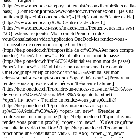
bass) - [English]
(https://www.onedoc.ch/en/physiotherapist/reconvilier/pb6kk/cecilia-
bass)
- [Connexion](https://www.onedoc.ch/fr/connexion) - [Je suis
praticien](https://info.onedoc.ch/fr/)
- [*help\_outline*Centre d'aide]
(https://www.onedoc.ch) #### Centre d'aide close ![]
(https://www.onedoc.ch/assets/images/icons/frequent-questions.svg)
## Questions fréquentes Mon comptePrendre rendez-
vousConsultations vidéoApplication OneDocMes rendez-vous -
[Impossible de créer mon compte OneDoc]
(https://help.onedoc.ch/fr/impossible-de-cr%C3%A9er-mon-compte-
onedoc) *open\_in\_new* - [Réinitialiser mon mot de passe]
(https://help.onedoc.ch/fr/r%C3%A9initialiser-mon-mot-de-passe)
*open\_in\_new* - [Réinitialiser mon adresse email de compte
OneDoc](https://help.onedoc.ch/fr/r%C3%A9initialiser-mon-
adresse-email-de-compte-onedoc) *open\_in\_new*
- [Prendre un
rendez-vous auprès de votre médecin/thérapeute habituel]
(https://help.onedoc.ch/fr/prendre-un-rendez-vous-aupr%C3%A8s-
de-votre-m%C3%A9decin/th%C3%A9rapeute-habituel)
*open\_in\_new* - [Prendre un rendez-vous par spécialité]
(https://help.onedoc.ch/fr/prendre-un-rendez-vous-par-
sp%C3%A9cialit%C3%A9) *open\_in\_new* - [Prendre un
rendez-vous pour un proche](https://help.onedoc.ch/fr/prendre-un-
rendez-vous-pour-un-proche) *open\_in\_new*
- [Qu'est ce qu'une
consultation vidéo OneDoc?](https://help.onedoc.ch/fr/comment-
fonctionne-une-consultation-vid%C3%A9o) *open\_in\_new* -