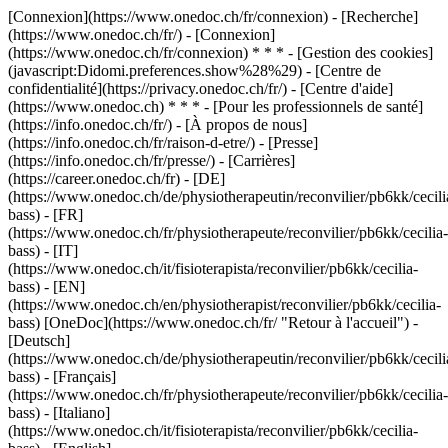
[Connexion](https://www.onedoc.ch/fr/connexion) - [Recherche]
(https://www.onedoc.ch/fr/) - [Connexion]
(https://www.onedoc.ch/fr/connexion) * * * - [Gestion des cookies]
(javascript:Didomi.preferences.show%28%29) - [Centre de
confidentialité](https://privacy.onedoc.ch/fr/) - [Centre d'aide]
(https://www.onedoc.ch) * * * - [Pour les professionnels de santé]
(https://info.onedoc.ch/fr/) - [À propos de nous]
(https://info.onedoc.ch/fr/raison-d-etre/) - [Presse]
(https://info.onedoc.ch/fr/presse/) - [Carrières]
(https://career.onedoc.ch/fr)
- [DE]
(https://www.onedoc.ch/de/physiotherapeutin/reconvilier/pb6kk/cecili
bass) - [FR]
(https://www.onedoc.ch/fr/physiotherapeute/reconvilier/pb6kk/cecilia-
bass) - [IT]
(https://www.onedoc.ch/it/fisioterapista/reconvilier/pb6kk/cecilia-
bass) - [EN]
(https://www.onedoc.ch/en/physiotherapist/reconvilier/pb6kk/cecilia-
bass) [OneDoc](https://www.onedoc.ch/fr/ "Retour à l'accueil") -
[Deutsch]
(https://www.onedoc.ch/de/physiotherapeutin/reconvilier/pb6kk/cecili
bass) - [Français]
(https://www.onedoc.ch/fr/physiotherapeute/reconvilier/pb6kk/cecilia-
bass) - [Italiano]
(https://www.onedoc.ch/it/fisioterapista/reconvilier/pb6kk/cecilia-