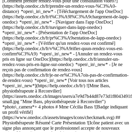
[Comment prendre rendez-vous pour une consultation vidéo?]
(https://help.onedoc.ch/fr/prendre-un-rendez-vous-%C3%A0-
distance) *open\_in\_new*
- [Téléchargement de l'app OneDoc]
(https://help.onedoc.ch/fr/t%C3%A9l%C3%A9chargement-de-lapp-
onedoc) *open\_in\_new* - [Naviguer dans l'app OneDoc]
(https://help.onedoc.ch/fr/naviguer-dans-lapp-onedoc)
*open\_in\_new* - [Présentation de l'app OneDoc]
(https://help.onedoc.ch/fr/pr%C3%A9sentation-de-lapp-onedoc)
*open\_in\_new*
- [Vérifier qu'un rendez-vous est confirmé](https://help.onedoc.ch/fr/v%C3%A9rifier-quun-rendez-vous-est-confirm%C3%A9) *open\_in\_new* - [Annuler un rendez-vous pris en ligne sur OneDoc](https://help.onedoc.ch/fr/annuler-un-rendez-vous-pris-en-ligne-sur-onedoc) *open\_in\_new* - [Je ne reçois pas de confirmation de rendez-vous](https://help.onedoc.ch/fr/je-ne-re%C3%A7ois-pas-de-confirmation-de-rendez-vous) *open\_in\_new* [Voir tous nos articles *open\_in\_new*](https://help.onedoc.ch/fr/) ![Mme Bass, physiothérapeute à Reconvilier](https://assets.onedoc.ch/images/users/a7e9d7b44d87e73d1f8043491fa7d98719c5dcb70d0b4a3237f645018adba1cb-small.jpg "Mme Bass, physiothérapeute à Reconvilier") *photo\_camera*+ 4 photos # Mme Cécilia Bass ![Badge indiquant un profil vérifié](https://www.onedoc.ch/assets/images/icons/checkmark.svg) ## Physiothérapeute Résumé Carte Présentation ![Icône patient avec un signe plus annonçant que le professionnel accepte de nouveaux patients](https://www.onedoc.ch/assets/images/icons/new-patients.svg) ### Patients acceptés Mme Cécilia Bass accepte les nouveaux patients ![Icône mallette annonçant les spécialités du professionnel de santé](https://www.onedoc.ch/assets/images/icons/specialties.svg) ### Spécialités Physiothérapie ![Marqueur annonçant la carte et les informations d’accès du cabinet](https://www.onedoc.ch/assets/images/icons/map.svg) ### Carte et informations d'accès #### [Espace PhysioFocus](https://www.onedoc.ch/fr/cabinet-de-groupe/reconvilier/e111/espace-physiofocus) Grand-Rue 24 2732 Reconvilier #### Horaire d'ouverture Actuellement fermé - Ouvre jeudi à 08:00 *expand\_more* Lundi: 08:00 - 18:30 Mardi: 08:00 - 18:30 Mercredi: 08:00 - 18:30 Jeudi: 08:00 - 18:30 Vendredi: 08:00 - 18:00 Samedi: Fermé Dimanche: Fermé ![Icône document annonçant la présentation de l’établissement](https://www.onedoc.ch/assets/images/icons/presentation.svg) ### Présentation du professionnel de santé Si aucun créneau n'est disponible sur onedoc, cela ne signifie pas que la prise de rendez-vous rapidement est fermée. Le contact est possible par mail ou téléphone pour convenir d'un rendez-vous au plus vite : info@espacephysiofocus.ch | 032 481 10 65 | www.espacephysiofocus.ch L'Espace PhysioFocus vous accueil volontiers pour tout type de thérapie. Nous souhaitons mettre en avant une offre de soins de qualité pour tous. Le cabinet est rénové, spacieux et offre un vaste plateau technique. La vue et le cadre de travail nous permettent de travailler dans une ambiance détendue au profit d'une réhabilitation efficace. Des places de parkings sont à dispositions devant l'entrée et un ascenseur permet d’accéder à l'Espace PhysioFocus. Grâce à un bilan rigoureux et à l'établissement d'objectifs communs, le patient pourra retrouver une meilleure condition physique quelque soit son âge et sa pathologie. De plus, le rôle de prévention détenu par le professionnel de santé et la quête d'autonomie du patient sont également indispensables et sont un point d'honneur de mes rééducations. Dans le cadre de vos thérapies, je suis en charge du renforcement musculaire, de l'endurance et de la mobilité des personnes ayant des limitations fonctionnelles. Pour cela je pratique des manœuvres et réalise avec les patients des exercices afin de leur permettre de retrouver une meilleure condition physique. J'interviens en physiothérapie générale, notamment dans les domaines suivants : -dans le cadre d'une inflammation : tendinopathie, épine calcanéenne..., -après chirurgie ou traumatisme, -en rhumatologie : cervicalgie, lombalgie et dorsalgie, dans le cadre d'arthroses, capsulites rétractiles, syndromes algo-neuro-dystrophique, syndromes rhumatismaux -en physio du sport; sur blessure : entorse, déchirure, suite de fracture..., -en rééducation posturale : scoliose, hyperlordose, cyphose... -dans le cadre d'hernie discale, -dans le cadre du traitement des cicatrices, -en neurologie : suite d'AVC, Parkinson. Par ailleurs, je suis spécialisée en rééducation d'uro-gynécologie ♀/♂ : -suivi de grossesse, post-partum (renforcement abdominal, traitement du diastasis...), incontinence urinaire, impériosité, symptômes liés à l'endométriose, douleur périnéale, incontinence anale, constipation terminale, pré/post-opératoire d'ablation de la prostate. J'ai à cœur d'actualiser mes pratiques grâce à mes formations et à mon activité parallèle dans le service spécialisé d'uro-gynécologie au Lindenhofspital à Berne. Enfin, le cabinet propose du fitness médical, ainsi que des cours collectifs (PilatesCare...). Rendez-vous également possible par email/téléphone/prise de rendez-vous en ligne directement sur le site internet: Tel :[+41](tel:+41223363625) [32 481 10 65](tel:0324811065) E-mail: info@espacephysiofocus.ch Plus d'informations: www.espacephysiofocus.ch [*arrow\_drop\_down*Voir plus](https://www.onedoc.ch) [![Mme Bass, physiothérapeute à Reconvilier](https://assets.onedoc.ch/images/users/a7e9d7b44d87e73d1f8043491fa7d98719c5dcb70d0b4a3237f645018adba1cb-small.jpg "Mme Bass, physiothérapeute à Reconvilier")](https://assets.onedoc.ch/images/users/a7e9d7b44d87e73d1f8043491fa7d98719c5dcb70d0b4a3237f645018adba1cb.jpg)[![Espace PhysioFocus, cabinet de groupe à Reconvilier](https://assets.onedoc.ch/images/entities/fa99fb1e3f7f41dbf9ffeb949eacc3a9aea6fcee8e90329fd1a3f5b16f29041a-small.jpg "Espace PhysioFocus, cabinet de groupe à Reconvilier")](https://assets.onedoc.ch/images/entities/fa99fb1e3f7f41dbf9ffeb949eacc3a9aea6fcee8e90329fd1a3f5b16f29041a.jpg)[![Espace PhysioFocus, cabinet de groupe à Reconvilier](https://assets.onedoc.ch/images/entities/0e3847d7851085ee6707251b57d3b22cc5c190a91c7526980bea596a0b51a5b0-small.jpg "Espace PhysioFocus, cabinet de groupe à Reconvilier")](https://assets.onedoc.ch/images/entities/0e3847d7851085ee6707251b57d3b22cc5c190a91c7526980bea596a0b51a5b0.jpg)[![Espace PhysioFocus, cabinet de groupe à Reconvilier](https://assets.onedoc.ch/images/entities/eecdcec21ab556438620a47cf7dc7d7a65238dfdc38fcff4d2f4fd43cd8d1f49-small.jpg "Espace PhysioFocus, cabinet de groupe à Reconvilier")](https://assets.onedoc.ch/images/entities/eecdcec21ab556438620a47cf7dc7d7a65238dfdc38fcff4d2f4fd43cd8d1f49.jpg)[![Espace PhysioFocus, cabinet de groupe à Reconvilier](https://assets.onedoc.ch/images/entities/16bb45adcfd31c297b14cf50e90ae4dd5368becd963d7844f4de9ab3c0e9131e-small.jpg "Espace PhysioFocus, cabinet de groupe à Reconvilier")](https://assets.onedoc.ch/images/entities/16bb45adcfd31c297b14cf50e90ae4dd5368becd963d7844f4de9ab3c0e9131e.jpg) * * * #### Langues parlées français, allemand et espagnol #### Site web [Voir le site *open\_in\_new*](https://www.espacephysiofocus.ch/) ![Icône bulle de dialogue annonçant la section FAQ](https://www.onedoc.ch/assets/images/icons/faq.svg) ### FAQ *expand\_more* *keyboard\_arrow\_right* ## Quelle est l'adresse de Mme Cécilia Bass? Mme Cécilia Bass reçoit des patients à Grand-Rue 24, 2732 Reconvilier. * * * *keyboard\_arrow\_right* ## Quelles sont les langues parlées par Mme Cécilia Bass? Mme Cécilia Bass propose des consultations en français, allemand et espagnol. * * * *keyboard\_arrow\_right* ## Quels sont les horaires de consultation de Mme Cécilia Bass? Les horaires de consultation de Mme Cécilia Bass sont: - #### [Espace PhysioFocus](https://www.onedoc.ch/fr/cabinet-de-groupe/reconvilier/e111/espace-physiofocus) : Grand-Rue 24, 2732 Reconvilier - Le lundi de 08:00 à 18:30 - Le mardi de 08:00 à 18:30 - Le mercredi de 08:00 à 18:30 - Le jeudi de 08:00 à 18:30 - Le vendredi de 08:00 à 18:00 - Le samedi fermé - Le dimanche fermé * * * *keyboard\_arrow\_right* ## Quel est le site web de Mme Cécilia Bass? Vous pouvez consulter le site web de Mme Cécilia Bass à l'adresse suivante: [https://www.espacephysiofocus.... *open\_in\_new*](https://www.espacephysiofocus.ch/) . * * * *keyboard\_arrow\_right* ## Quel est le numéro de téléphone de Mme Cécilia Bass? Le numéro de téléphone de Mme Cécilia Bass est [032 481 10 65](tel:+41324811065). * * * *keyboard\_arrow\_right* ## Est-ce que Mme Cécilia Bass accepte les nouveaux patients? Oui, Mme Cécilia Bass accepte les nouveaux patients. Pour prendre rendez-vous, les nouveaux patients peuvent facilement réserver en ligne via OneDoc. * * * *keyboard\_arrow\_right* ## Quelles sont les spécialités de Mme Cécilia Bass? Mme Cécilia Bass est spécialiste en [physiothérapie](https://www.onedoc.ch/fr/physiotherapeute/reconvilier) à Reconvilier. 1. [OneDoc](https://www.onedoc.ch/fr/)/ 2. [Physiothérapeute](https://www.onedoc.ch/fr/physiotherapeute)/ 3. [Canton de Berne](https://www.onedoc.ch/fr/physiotherapeute/canton-de-berne)/ 4. [Reconvilier](https://www.onedoc.ch/fr/physiotherapeute/reconvilier)/ 5. Mme Cécilia Bass ### Prenez RDV avec Mme Cécilia Bass Renseignez les informations suivantes *check* Spécialité Physiothérapie Physiothérapie Sélectionnez une spécialité * * * *check* Motif de consultation Consultation Consultation Sélectionnez un motif de consultation * * * *info\_outline* Informations *chevron\_left* mer. 05 août *chevron\_right* Voir plus de rendez-vous Pas de disponibilité en ligne pour le moment. Pour prendre rendez-vous avec Mme Cécilia Bass, merci d'appeler le numéro: 032 481 10 65 Créneau horaire Prendre rendez-vous ### Téléchargez l'app OneDoc Prenez rendez-vous en ligne chez un médecin, un dentiste ou un thérapeute proche de vous en Suisse. L'application OneDoc vous permet de gérer tous vos rendez-vous médicaux depuis votre natel, n'importe où et n'importe quand. ![Code QR redirigeant vers l’App Store ou Google Play pour télécharger l’app OneDoc Patients](https://www.onedoc.ch/assets/images/download-app-qr.jpeg) Scannez le QR code pour télécharger l’application [![Téléchargez notre application sur l'App Store!](https://www.onedoc.ch/assets/images/app-store-badge-fr.svg)](https://apps.apple.com/ch/app/one