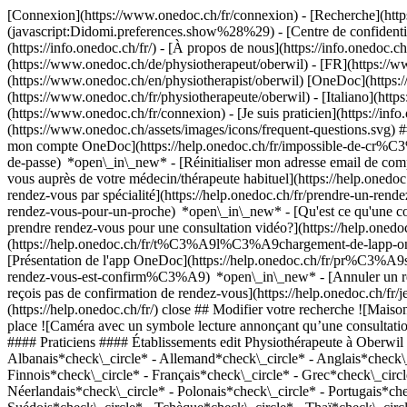
[Connexion](https://www.onedoc.ch/fr/connexion) - [Recherche](https
(javascript:Didomi.preferences.show%28%29) - [Centre de confidentiali
(https://info.onedoc.ch/fr/) - [À propos de nous](https://info.onedoc.ch/
(https://www.onedoc.ch/de/physiotherapeut/oberwil) - [FR](https://ww
(https://www.onedoc.ch/en/physiotherapist/oberwil) [OneDoc](https://
(https://www.onedoc.ch/fr/physiotherapeute/oberwil) - [Italiano](http
(https://www.onedoc.ch/fr/connexion) - [Je suis praticien](https://info
(https://www.onedoc.ch/assets/images/icons/frequent-questions.svg
mon compte OneDoc](https://help.onedoc.ch/fr/impossible-de-cr%C3
de-passe) *open\_in\_new* - [Réinitialiser mon adresse email de c
vous auprès de votre médecin/thérapeute habituel](https://help.
rendez-vous par spécialité](https://help.onedoc.ch/fr/prendre-un-r
rendez-vous-pour-un-proche) *open\_in\_new*
- [Qu'est ce qu'une
prendre rendez-vous pour une consultation vidéo?](https://help.on
(https://help.onedoc.ch/fr/t%C3%A9l%C3%A9chargement-de-lapp-oned
[Présentation de l'app OneDoc](https://help.onedoc.ch/fr/pr%C3%A