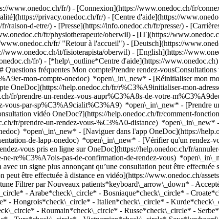
://www.onedoc.ch/fr/) - [Connexion](https://www.onedoc.ch/fr/connexi
té](https://privacy.onedoc.ch/fr/) - [Centre d'aide](https://www.onedoc.
fr/raison-d-etre/) - [Presse](https://info.onedoc.ch/fr/presse/) - [Carrière
w.onedoc.ch/fr/physiotherapeute/oberwil) - [IT](https://www.onedoc.ch/
www.onedoc.ch/fr/ "Retour à l'accueil") - [Deutsch](https://www.onedo
s://www.onedoc.ch/it/fisioterapista/oberwil) - [English](https://www.on
.onedoc.ch/fr/)
- [*help\_outline*Centre d'aide](https://www.onedoc.ch) 
) ## Questions fréquentes Mon comptePrendre rendez-vousConsultation
%A9er-mon-compte-onedoc) *open\_in\_new* - [Réinitialiser mon mot 
ompte OneDoc](https://help.onedoc.ch/fr/r%C3%A9initialiser-mon-adr
onedoc.ch/fr/prendre-un-rendez-vous-aupr%C3%A8s-de-votre-m%C3%A9d
endez-vous-par-sp%C3%A9cialit%C3%A9) *open\_in\_new* - [Prendre un 
 consultation vidéo OneDoc?](https://help.onedoc.ch/fr/comment-fon
edoc.ch/fr/prendre-un-rendez-vous-%C3%A0-distance) *open\_in\_new*
oc) *open\_in\_new* - [Naviguer dans l'app OneDoc](https://help.o
9sentation-de-lapp-onedoc) *open\_in\_new*
- [Vérifier qu'un rendez-vous est confirmé](https://help.onedoc.ch/fr/v%C3%A9rifier-quun-rendez-vous-est-confirm%C3%A9) *open\_in\_new* - [Annuler un rendez-vous pris en ligne sur OneDoc](https://help.onedoc.ch/fr/annuler-un-rendez-vous-pris-en-ligne-sur-onedoc) *open\_in\_new* - [Je ne reçois pas de confirmation de rendez-vous](https://help.onedoc.ch/fr/je-ne-re%C3%A7ois-pas-de-confirmation-de-rendez-vous) *open\_in\_new* [Voir tous nos articles *open\_in\_new*](https://help.onedoc.ch/fr/) close ## Modifier votre recherche ![Maison avec un signe plus annonçant qu’une consultation peut être effectuée sur place](https://www.onedoc.ch/assets/images/icons/on-site.svg) Sur place ![Caméra avec un symbole lecture annonçant qu’une consultation peut être effectuée à distance en vidéo](https://www.onedoc.ch/assets/images/icons/remote.svg) À distance Rechercher #### Spécialités #### Praticiens #### Établissements edit Physiothérapeute à Oberwil tune Filtrer par Nouveaux patients*keyboard\_arrow\_down* - Acceptés*check\_circle* Langue parlée*keyboard\_arrow\_down* - Albanais*check\_circle* - Allemand*check\_circle* - Anglais*check\_circle* - Arabe*check\_circle* - Bosniaque*check\_circle* - Croate*check\_circle* - Danois*check\_circle* - Espagnol*check\_circle* - Finnois*check\_circle* - Français*check\_circle* - Grec*check\_circle* - Hongrois*check\_circle* - Italien*check\_circle* - Kurde*check\_circle* - Macédonien*check\_circle* - Norvégien*check\_circle* - Néerlandais*check\_circle* - Polonais*check\_circle* - Portugais*check\_circle* - Roumain*check\_circle* - Russe*check\_circle* - Serbe*check\_circle* - Slovaque*check\_circle* - Slovène*check\_circle* - Suédois*check\_circle* - Tchèque*check\_circle* - Thaï*check\_circle* - Turc*check\_circle* - Vietnamien*check\_circle* Sexe*keyboard\_arrow\_down* - Femme*check\_circle* - Homme*check\_circle* Réseau*keyboard\_arrow\_down* - ASCA*check\_circle* - RME*check\_circle* - Medbase*check\_circle* Disponibilité*keyboard\_arrow\_down* - Disponible aujourdhui*check\_circle* - Dans les 3 prochains jours*check\_circle* - Dans les 7 prochains jours*check\_circle* - Dans les 14 prochains jours*check\_circle* # Physiothérapeute dans les environs de Oberwil: prenez rendez-vous en ligne aujourd'hui [![Mme Gretel Kräling, physiothérapeute à Allschwil](https://assets.onedoc.ch/images/users/282ba3a53450f12bbea8a8b26c7bd5226369f6953c0e451baf8a159e1960e398-small.jpg "Mme Gretel Kräling, physiothérapeute à Allschwil")](https://www.onedoc.ch/fr/physiotherapeute/allschwil/pcyxl/gretel-kraling) ### [Mme Gretel Kräling](https://www.onedoc.ch/fr/physiotherapeute/allschwil/pcyxl/gretel-kraling) [Physiothérapeute](https://www.onedoc.ch/fr/physiotherapeute/allschwil) [Dynamic Physio Allschwil](https://www.onedoc.ch/fr/cabinet-de-physiotherapie/allschwil/ebdkq/dynamic-physio-allschwil)