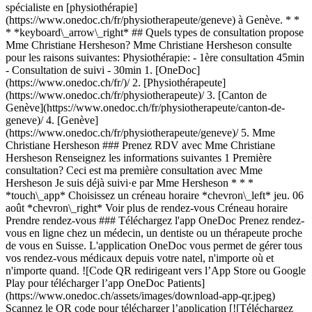
spécialiste en [physiothérapie]
(https://www.onedoc.ch/fr/physiotherapeute/geneve) à Genève. * *
* *keyboard\_arrow\_right* ## Quels types de consultation propose
Mme Christiane Hersheson? Mme Christiane Hersheson consulte
pour les raisons suivantes: Physiothérapie: - 1ère consultation 45min
- Consultation de suivi - 30min
1. [OneDoc](https://www.onedoc.ch/fr/)/ 2. [Physiothérapeute](https://www.onedoc.ch/fr/physiotherapeute)/ 3. [Canton de Genève](https://www.onedoc.ch/fr/physiotherapeute/canton-de-geneve)/ 4. [Genève](https://www.onedoc.ch/fr/physiotherapeute/geneve)/ 5. Mme Christiane Hersheson ### Prenez RDV avec Mme Christiane Hersheson Renseignez les informations suivantes 1 Première consultation? Ceci est ma première consultation avec Mme Hersheson Je suis déjà suivi·e par Mme Hersheson * * * *touch\_app* Choisissez un créneau horaire *chevron\_left* jeu. 06 août *chevron\_right* Voir plus de rendez-vous Créneau horaire Prendre rendez-vous ### Téléchargez l'app OneDoc Prenez rendez-vous en ligne chez un médecin, un dentiste ou un thérapeute proche de vous en Suisse. L'application OneDoc vous permet de gérer tous vos rendez-vous médicaux depuis votre natel, n'importe où et n'importe quand. ![Code QR redirigeant vers l’App Store ou Google Play pour télécharger l’app OneDoc Patients](https://www.onedoc.ch/assets/images/download-app-qr.jpeg) Scannez le QR code pour télécharger l’application [![Téléchargez notre application sur l'App Store!](https://www.onedoc.ch/assets/images/app-store-badge-fr.svg)](https://apps.apple.com/ch/app/onedoc/id1592376413?l=fr)[![Téléchargez notre application sur le Google Play Store!](https://www.onedoc.ch/assets/images/google-play-badge-fr.png)](https://play.google.com/store/apps/details?id=ch.onedoc.patient&hl=fr-CH) *keyboard\_arrow\_right* ## Spécialités associées [Physiothérapeute à Genève](https://www.onedoc.ch/fr/physiotherapeute/geneve)[Physiothérapeute à Carouge](https://www.onedoc.ch/fr/physiotherapeute/carouge)[Physiothérapeute à Morges](https://www.onedoc.ch/fr/physiotherapeute/morges)[Physiothérapeute à Lancy](https://www.onedoc.ch/fr/physiotherapeute/lancy)[Physiothérapeute à Vernier](https://www.onedoc.ch/fr/physiotherapeute/vernier)[Physiothérapeute à Chêne-Bourg](https://www.onedoc.ch/fr/physiotherapeute/chene-bourg)[Physiothérapeute à Onex](https://www.onedoc.ch/fr/physiotherapeute/onex)[Physiothérapeute à Nyon](https://www.onedoc.ch/fr/physiotherapeute/nyon)[Physiothérapeute à Gland](https://www.onedoc.ch/fr/physiotherapeute/gland)[Physiothérapeute à Préverenges](https://www.onedoc.ch/fr/physiotherapeute/preverenges)[Physiothérapeute à Meyrin](https://www.onedoc.ch/fr/physiotherapeute/meyrin)[Physiothérapeute à Thônex](https://www.onedoc.ch/fr/physiotherapeute/thonex)[Physiothérapeute à Veyrier](https://www.onedoc.ch/fr/physiotherapeute/veyrier)[Physiothérapeute à Le Grand-Saconnex](https://www.onedoc.ch/fr/physiotherapeute/le-grand-saconnex)[Physiothérapeute à Collonge-Bellerive](https://www.onedoc.ch/fr/physiotherapeute/collonge-bellerive)[Physiothérapeute à Versoix](https://www.onedoc.ch/fr/physiotherapeute/versoix)[Physiothérapeute à Genolier](https://www.onedoc.ch/fr/physiotherapeute/genolier)[Physiothérapeute à Saint-Sulpice](https://www.onedoc.ch/fr/physiotherapeute/saint-sulpice)[Physiothérapeute à Aubonne](https://www.onedoc.ch/fr/physiotherapeute/aubonne)[Physiothérapeute à Plan-les-Ouates](https://www.onedoc.ch/fr/physiotherapeute/plan-les-ouates)[Physiothérapeute à Les Acacias](https://www.onedoc.ch/fr/physiotherapeute/les-acacias) *keyboard\_arrow\_right* ## Recherches fréquentes [Physiothérapeute à Genève](https://www.onedoc.ch/fr/physiotherapeute/geneve)[Psychologue à Genève](https://www.onedoc.ch/fr/psychologue/geneve)[Médecin généraliste à Genève](https://www.onedoc.ch/fr/medecin-generaliste/geneve)[Thérapeute en drainage lymphatique à Genève](https://www.onedoc.ch/fr/therapeute-en-drainage-lymphatique/geneve)[Masseur classique à Genève](https://www.onedoc.ch/fr/masseur-classique/geneve)[Spécialiste en médecine interne générale à Genève](https://www.onedoc.ch/fr/specialiste-en-medecine-interne-generale/geneve)[Réflexologue à Genève](https://www.onedoc.ch/fr/reflexologue/geneve)[Médecin-dentiste à Genève](https://www.onedoc.ch/fr/medecin-dentiste/geneve)[Acupuncteur à Genève](https://www.onedoc.ch/fr/acupuncteur/geneve)[Spécialiste en Médecine Traditionnelle Chinoise (MTC) à Genève](https://www.onedoc.ch/fr/specialiste-en-medecine-traditionnelle-chinoise-mtc/geneve)[Physiothérapeute du sport à Genève](https://www.onedoc.ch/fr/physiotherapeute-du-sport/geneve)[Masseur thérapeutique à Genève](https://www.onedoc.ch/fr/masseur-therapeutique/geneve)[Psychothérapeute à Genève](https://www.onedoc.ch/fr/psychotherapeute/geneve)[Gynécologue obstétricien à Genève](https://www.onedoc.ch/fr/gynecologue-obstetricien/geneve)[Ostéopathe à Genève](https://www.onedoc.ch/fr/osteopathe/geneve)[Thérapeute en nutrition MCO à Genève](https://www.onedoc.ch/fr/therapeute-en-nutrition-mco/geneve)[Ophtalmologue à Genève](https://www.onedoc.ch/fr/ophtalmologue/geneve)[Pédiatre à Genève](https://www.onedoc.ch/fr/pediatre/geneve)[Thérapeute en nutrition à Genève](https://www.onedoc.ch/fr/therapeute-en-nutrition/geneve)[Thérapeute en hypnose à Genève](https://www.onedoc.ch/fr/therapeute-en-hypnose/geneve)[Spécialiste en médecine esthétique à Genève](https://www.onedoc.ch/fr/specialiste-en-medecine-esthetique/geneve) *keyboard\_arrow\_right* ## Annuaire des professionnels de santé suisses [Liste des praticiens](https://www.onedoc.ch/fr/annuaire) [A](https://www.onedoc.ch/fr/annuaire/A) [B](https://www.onedoc.ch/fr/annuaire/B) [C](https://www.onedoc.ch/fr/annuaire/C) [D](https://www.onedoc.ch/fr/annuaire/D) [E](https://www.onedoc.ch/fr/annuaire/E) [F](https://www.onedoc.ch/fr/annuaire/F) [G](https://www.onedoc.ch/fr/annuaire/G) [H](https://www.onedoc.ch/fr/annuaire/H) [I](https://www.onedoc.ch/fr/annuaire/I) [J](https://www.onedoc.ch/fr/annuaire/J) [K](https://www.onedoc.ch/fr/annuaire/K) [L](https://www.onedoc.ch/fr/annuaire/L) [M](https://www.onedoc.ch/fr/annuaire/M) [N](https://www.onedoc.ch/fr/annuaire/N) [O](https://www.onedoc.ch/fr/annuaire/O) [P](https://www.onedoc.ch/fr/annuaire/P) [Q](https://www.onedoc.ch/fr/annuaire/Q) [R](https://www.onedoc.ch/fr/annuaire/R) [S](https://www.onedoc.ch/fr/annuaire/S) [T](https://www.onedoc.ch/fr/annuaire/T) [U](https://www.onedoc.ch/fr/annuaire/U) [V](https://www.onedoc.ch/fr/annuaire/V) [W](https://www.onedoc.ch/fr/annuaire/W) [X](https://www.onedoc.ch/fr/annuaire/X) [Y](https://www.onedoc.ch/fr/annuaire/Y) [Z](https://www.onedoc.ch/fr/annuaire/Z) ## OneDoc [Pour les professionnels de santé](https://info.onedoc.ch/fr/) [À propos de nous](https://info.onedoc.ch/fr/raison-d-etre/) [Presse](https://info.onedoc.ch/fr/presse/) [Carrières](https://career.onedoc.ch/fr) [Centre de confidentialité](https://privacy.onedoc.ch/fr/) [Gestion des cookies](javascript:Didomi.preferences.show%28%29) [Centre d'aide](https://help.onedoc.ch/fr/) ## Langues [Deutsch](https://www.onedoc.ch/de/physiotherapeutin/genf/pcs8t/christiane-hersheson) [Français](https://www.onedoc.ch/fr/physiotherapeute/geneve/pcs8t/christiane-hersheson) [Italiano](https://www.onedoc.ch/it/fisioterapista/ginevra/pcs8t/christiane-hersheson) [English](https://www.onedoc.ch/en/physiotherapist/geneva/pcs8t/christiane-hersheson) ## Spécialités associées [Physiothérapeute à Genève](https://www.onedoc.ch/fr/physiotherapeute/geneve) [Physiothérapeute à Carouge](https://www.onedoc.ch/fr/physiotherapeute/carouge) [Physiothérapeute à Morges](https://www.onedoc.ch/fr/physiotherapeute/morges) [Physiothérapeute à Lancy](https://www.onedoc.ch/fr/physiotherapeute/lancy) [Physiothérapeute à Vernier](https://www.onedoc.ch/fr/physiotherapeute/vernier) [Physiothérapeute à Chêne-Bourg](https://www.onedoc.ch/fr/physiotherapeute/chene-bourg) [Physiothérapeute à Onex](https://www.onedoc.ch/fr/physiotherapeute/onex) [Physiothérapeute à Nyon](https://www.onedoc.ch/fr/physiotherapeute/nyon) [Physiothérapeute à Gland](https://www.onedoc.ch/fr/physiotherapeute/gland) [Physiothérapeute à Préverenges](https://www.onedoc.ch/fr/physiotherapeute/preverenges) [Physiothérapeute à Meyrin](https://www.onedoc.ch/fr/physiotherapeute/meyrin) [Physiothérapeute à Thônex](https://www.onedoc.ch/fr/physiotherapeute/thonex) [Physiothérapeute à Veyrier](https://www.onedoc.ch/fr/physiotherapeute/veyrier) [Physiothérapeute à Le Grand-Saconnex](https://www.onedoc.ch/fr/physiotherapeute/le-grand-saconnex) [Physiothérapeute à Collonge-Bellerive](https://www.onedoc.ch/fr/physiotherapeute/collonge-bellerive) [Physiothérapeute à Versoix](https://www.onedoc.ch/fr/physiotherapeute/versoix) [Physiothérapeute à Genolier](https://www.onedoc.ch/fr/physiotherapeute/genolier) [Physiothérapeute à Saint-Sulpice](https://www.onedoc.ch/fr/physiotherapeute/saint-sulpice) [Physiothérapeute à Aubonne](https://www.onedoc.ch/fr/physiotherapeute/aubonne) [Physiothérapeute à Plan-les-Ouates](https://www.onedoc.ch/fr/physiotherapeute/plan-les-ouates) [Physiothérapeute à Les Acacias](https://www.onedoc.ch/fr/physiotherapeute/les-acacias) ## Recherches fréquentes [Physiothérapeute à Genève](https://www.onedoc.ch/fr/physiotherapeute/geneve) [Psychologue à Genève](https://www.onedoc.ch/fr/psychologue/geneve) [Médecin généraliste à Genève](https://www.onedoc.ch/fr/medecin-generaliste/geneve) [Thérapeute en drainage lymphatique à Genève](https://www.onedoc.ch/fr/therapeute-en-drainage-lymphatique/geneve) [Massage classique à Genève](https://www.onedoc.ch/fr/masseur-classique/geneve) [Spécialiste en médecine interne générale à Genève](https://www.onedoc.ch/fr/specialiste-en-medecine-interne-generale/geneve) [Réflexologue à Genève](https://www.onedoc.ch/fr/reflexologue/geneve) [Médecin-dentiste à Genève](https://www.onedoc.ch/fr/medecin-dentiste/geneve) [Acupuncture à Genève](https://www.onedoc.ch/fr/acupuncteur/geneve) [Spécialiste en Médecine Traditionnelle Chinoise (MTC) à Genève](https://www.onedoc.ch/fr/specialiste-en-medecine-traditionnelle-chinoise-mtc/geneve) [Physiothérapeute du sport à Genève](https://www.onedoc.ch/fr/physiotherapeute-du-sport/geneve) [Massage thér