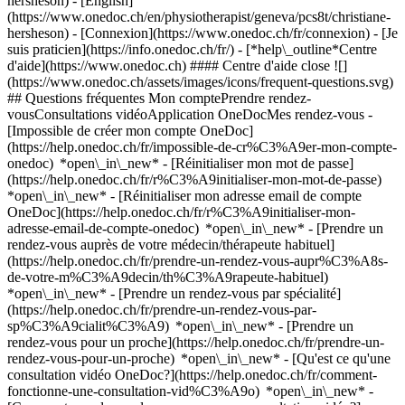
hersheson) - [English]
(https://www.onedoc.ch/en/physiotherapist/geneva/pcs8t/christiane-
hersheson)
- [Connexion](https://www.onedoc.ch/fr/connexion) - [Je
suis praticien](https://info.onedoc.ch/fr/)
- [*help\_outline*Centre
d'aide](https://www.onedoc.ch) #### Centre d'aide close ![]
(https://www.onedoc.ch/assets/images/icons/frequent-questions.svg)
## Questions fréquentes Mon comptePrendre rendez-
vousConsultations vidéoApplication OneDocMes rendez-vous -
[Impossible de créer mon compte OneDoc]
(https://help.onedoc.ch/fr/impossible-de-cr%C3%A9er-mon-compte-
onedoc) *open\_in\_new* - [Réinitialiser mon mot de passe]
(https://help.onedoc.ch/fr/r%C3%A9initialiser-mon-mot-de-passe)
*open\_in\_new* - [Réinitialiser mon adresse email de compte
OneDoc](https://help.onedoc.ch/fr/r%C3%A9initialiser-mon-
adresse-email-de-compte-onedoc) *open\_in\_new*
- [Prendre un
rendez-vous auprès de votre médecin/thérapeute habituel]
(https://help.onedoc.ch/fr/prendre-un-rendez-vous-aupr%C3%A8s-
de-votre-m%C3%A9decin/th%C3%A9rapeute-habituel)
*open\_in\_new* - [Prendre un rendez-vous par spécialité]
(https://help.onedoc.ch/fr/prendre-un-rendez-vous-par-
sp%C3%A9cialit%C3%A9) *open\_in\_new* - [Prendre un
rendez-vous pour un proche](https://help.onedoc.ch/fr/prendre-un-
rendez-vous-pour-un-proche) *open\_in\_new*
- [Qu'est ce qu'une
consultation vidéo OneDoc?](https://help.onedoc.ch/fr/comment-
fonctionne-une-consultation-vid%C3%A9o) *open\_in\_new* -