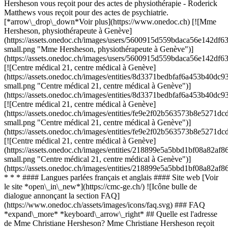
Hersheson vous reçoit pour des actes de physiothérapie - Roderick
Matthews vous reçoit pour des actes de psychiatrie.
[*arrow\_drop\_down*Voir plus](https://www.onedoc.ch) [![Mme
Hersheson, physiothérapeute à Genève]
(https://assets.onedoc.ch/images/users/5600915d559bdaca56e142d
small.png "Mme Hersheson, physiothérapeute à Genève")]
(https://assets.onedoc.ch/images/users/5600915d559bdaca56e142d
[![Centre médical 21, centre médical à Genève]
(https://assets.onedoc.ch/images/entities/8d3371bedbfaf6a453b40
small.png "Centre médical 21, centre médical à Genève")]
(https://assets.onedoc.ch/images/entities/8d3371bedbfaf6a453b40
[![Centre médical 21, centre médical à Genève]
(https://assets.onedoc.ch/images/entities/fe9e2f02b563573b8e527
small.png "Centre médical 21, centre médical à Genève")]
(https://assets.onedoc.ch/images/entities/fe9e2f02b563573b8e527
[![Centre médical 21, centre médical à Genève]
(https://assets.onedoc.ch/images/entities/218899e5a5bbd1bf08a8
small.png "Centre médical 21, centre médical à Genève")]
(https://assets.onedoc.ch/images/entities/218899e5a5bbd1bf08a8
* * * #### Langues parlées français et anglais #### Site web [Voir
le site *open\_in\_new*](https://cmc-ge.ch/) ![Icône bulle de
dialogue annonçant la section FAQ]
(https://www.onedoc.ch/assets/images/icons/faq.svg) ### FAQ
*expand\_more* *keyboard\_arrow\_right* ## Quelle est l'adresse
de Mme Christiane Hersheson? Mme Christiane Hersheson reçoit