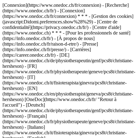
[Connexion](https://www.onedoc.ch/fr/connexion) - [Recherche]
(https://www.onedoc.ch/fr/) - [Connexion]
(https://www.onedoc.ch/fr/connexion) * * * - [Gestion des cookies]
(javascript:Didomi.preferences.show%28%29) - [Centre de
confidentialité](https://privacy.onedoc.ch/fr/) - [Centre d'aide]
(https://www.onedoc.ch) * * * - [Pour les professionnels de santé]
(https://info.onedoc.ch/fr/) - [À propos de nous]
(https://info.onedoc.ch/fr/raison-d-etre/) - [Presse]
(https://info.onedoc.ch/fr/presse/) - [Carrières]
(https://career.onedoc.ch/fr)
- [DE]
(https://www.onedoc.ch/de/physiotherapeutin/genf/pcs8t/christiane-
hersheson) - [FR]
(https://www.onedoc.ch/fr/physiotherapeute/geneve/pcs8t/christiane-
hersheson) - [IT]
(https://www.onedoc.ch/it/fisioterapista/ginevra/pcs8t/christiane-
hersheson) - [EN]
(https://www.onedoc.ch/en/physiotherapist/geneva/pcs8t/christiane-
hersheson) [OneDoc](https://www.onedoc.ch/fr/ "Retour à
l'accueil") - [Deutsch]
(https://www.onedoc.ch/de/physiotherapeutin/genf/pcs8t/christiane-
hersheson) - [Français]
(https://www.onedoc.ch/fr/physiotherapeute/geneve/pcs8t/christiane-
hersheson) - [Italiano]
(https://www.onedoc.ch/it/fisioterapista/ginevra/pcs8t/christiane-