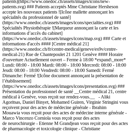
patients](https://www.onedoc.ch/assets/images/icons/new-
patients.svg) ### Patients acceptés Mme Christiane Hersheson
accepte les nouveaux patients ![Icône mallette annonçant les
spécialités du professionnel de santé]
(https://www.onedoc.ch/assets/images/icons/specialties.svg) ###
Spécialités Physiothérapie ![Marqueur annonçant la carte et les
informations d’accès du cabinet]
(https://www.onedoc.ch/assets/images/icons/map.svg) ### Carte et
informations d'accès #### [Centre médical 21]
(https://www.onedoc.ch/fr/centre-medical/geneve/es9v/centre-
medical-21) Rue de Chantepoulet 21 1201 Genève #### Horaire
d'ouverture Actuellement ouvert – Ferme à 18:00 *expand\_more*
Lundi: 08:00 - 18:00 Mardi: 08:00 - 18:00 Mercredi: 08:00 - 18:00
Jeudi: 08:00 - 18:00 Vendredi: 08:00 - 18:00 Samedi: Fermé
Dimanche: Fermé ![Icône document annonçant la présentation de
l’établissement]
(https://www.onedoc.ch/assets/images/icons/presentation.svg) ###
Présentation du professionnel de santé __Centre médical 21, centre
médical à Genève, vous reçoit sur rendez-vous.__ - Aliki
Agoritsas, Daniel Binyet, Mohamed Guiren, Virginie Stringini vous
reçoivent pour des actes de médecine générale - Ibrahim
Mouawia vous reçoit pour des actes de médecine interne générale -
Marco Vincenzo Corniola vous reçoit pour des actes
de neurochirurgie - Etienne M Grandjean vous reçoit pour des actes
de pharmacologie et toxicologie clinique - Christiane