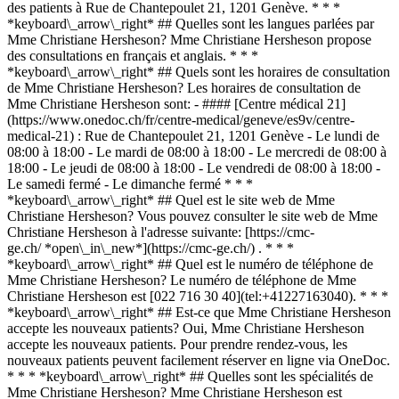
des patients à Rue de Chantepoulet 21, 1201 Genève. * * *
*keyboard\_arrow\_right* ## Quelles sont les langues parlées par
Mme Christiane Hersheson? Mme Christiane Hersheson propose
des consultations en français et anglais. * * *
*keyboard\_arrow\_right* ## Quels sont les horaires de consultation
de Mme Christiane Hersheson? Les horaires de consultation de
Mme Christiane Hersheson sont: - #### [Centre médical 21]
(https://www.onedoc.ch/fr/centre-medical/geneve/es9v/centre-
medical-21) : Rue de Chantepoulet 21, 1201 Genève - Le lundi de
08:00 à 18:00 - Le mardi de 08:00 à 18:00 - Le mercredi de 08:00 à
18:00 - Le jeudi de 08:00 à 18:00 - Le vendredi de 08:00 à 18:00 -
Le samedi fermé - Le dimanche fermé * * *
*keyboard\_arrow\_right* ## Quel est le site web de Mme
Christiane Hersheson? Vous pouvez consulter le site web de Mme
Christiane Hersheson à l'adresse suivante: [https://cmc-
ge.ch/ *open\_in\_new*](https://cmc-ge.ch/) . * * *
*keyboard\_arrow\_right* ## Quel est le numéro de téléphone de
Mme Christiane Hersheson? Le numéro de téléphone de Mme
Christiane Hersheson est [022 716 30 40](tel:+41227163040). * * *
*keyboard\_arrow\_right* ## Est-ce que Mme Christiane Hersheson
accepte les nouveaux patients? Oui, Mme Christiane Hersheson
accepte les nouveaux patients. Pour prendre rendez-vous, les
nouveaux patients peuvent facilement réserver en ligne via OneDoc.
* * * *keyboard\_arrow\_right* ## Quelles sont les spécialités de
Mme Christiane Hersheson? Mme Christiane Hersheson est