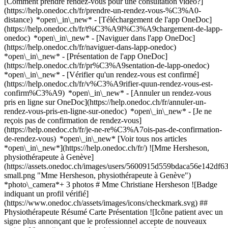
[Comment prendre rendez-vous pour une consultation vidéo?]
(https://help.onedoc.ch/fr/prendre-un-rendez-vous-%C3%A0-
distance) *open\_in\_new*
- [Téléchargement de l'app OneDoc]
(https://help.onedoc.ch/fr/t%C3%A9l%C3%A9chargement-de-lapp-
onedoc) *open\_in\_new* - [Naviguer dans l'app OneDoc]
(https://help.onedoc.ch/fr/naviguer-dans-lapp-onedoc)
*open\_in\_new* - [Présentation de l'app OneDoc]
(https://help.onedoc.ch/fr/pr%C3%A9sentation-de-lapp-onedoc)
*open\_in\_new*
- [Vérifier qu'un rendez-vous est confirmé]
(https://help.onedoc.ch/fr/v%C3%A9rifier-quun-rendez-vous-est-
confirm%C3%A9) *open\_in\_new* - [Annuler un rendez-vous
pris en ligne sur OneDoc](https://help.onedoc.ch/fr/annuler-un-
rendez-vous-pris-en-ligne-sur-onedoc) *open\_in\_new* - [Je ne
reçois pas de confirmation de rendez-vous]
(https://help.onedoc.ch/fr/je-ne-re%C3%A7ois-pas-de-confirmation-
de-rendez-vous) *open\_in\_new* [Voir tous nos articles
*open\_in\_new*](https://help.onedoc.ch/fr/) ![Mme Hersheson,
physiothérapeute à Genève]
(https://assets.onedoc.ch/images/users/5600915d559bdaca56e142d
small.png "Mme Hersheson, physiothérapeute à Genève")
*photo\_camera*+ 3 photos # Mme Christiane Hersheson ![Badge
indiquant un profil vérifié]
(https://www.onedoc.ch/assets/images/icons/checkmark.svg) ##
Physiothérapeute Résumé Carte Présentation ![Icône patient avec un
signe plus annonçant que le professionnel accepte de nouveaux