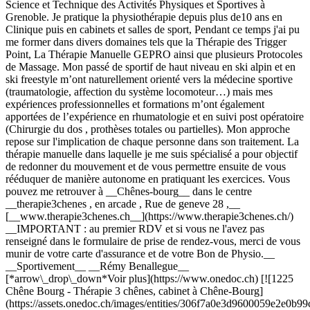
Science et Technique des Activités Physiques et Sportives à
Grenoble. Je pratique la physiothérapie depuis plus de10 ans en
Clinique puis en cabinets et salles de sport, Pendant ce temps j'ai pu
me former dans divers domaines tels que la Thérapie des Trigger
Point, La Thérapie Manuelle GEPRO ainsi que plusieurs Protocoles
de Massage. Mon passé de sportif de haut niveau en ski alpin et en
ski freestyle m’ont naturellement orienté vers la médecine sportive
(traumatologie, affection du système locomoteur…) mais mes
expériences professionnelles et formations m’ont également
apportées de l’expérience en rhumatologie et en suivi post opératoire
(Chirurgie du dos , prothèses totales ou partielles). Mon approche
repose sur l'implication de chaque personne dans son traitement. La
thérapie manuelle dans laquelle je me suis spécialisé a pour objectif
de redonner du mouvement et de vous permettre ensuite de vous
rééduquer de manière autonome en pratiquant les exercices. Vous
pouvez me retrouver à __Chênes-bourg__ dans le centre
__therapie3chenes , en arcade , Rue de geneve 28 ,__
[__www.therapie3chenes.ch__](https://www.therapie3chenes.ch/)
__ IMPORTANT : au premier RDV et si vous ne l'avez pas
renseigné dans le formulaire de prise de rendez-vous, merci de vous
munir de votre carte d'assurance et de votre Bon de Physio.__
__Sportivement__ __Rémy Benallegue__
[*arrow\_drop\_down*Voir plus](https://www.onedoc.ch) [![1225
Chêne Bourg - Thérapie 3 chênes, cabinet à Chêne-Bourg]
(https://assets.onedoc.ch/images/entities/306f7a0e3d9600059e2e