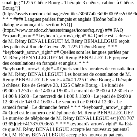
small.jpg "1225 Chêne Bourg - Thérapie 3 chênes, cabinet à Chêne-
Bourg")]
(https://assets.onedoc.ch/images/entities/306f7a0e3d9600059e2e0
* * * #### Langues parlées français et anglais ![Icône bulle de
dialogue annonçant la section FAQ]
(https://www.onedoc.ch/assets/images/icons/faq.svg) ### FAQ
*expand\_more* *keyboard\_arrow\_right* ## Quelle est l'adresse
de M. Rémy BENALLEGUE? M. Rémy BENALLEGUE reçoit
des patients à Rue de Genève 28, 1225 Chêne-Bourg. * * *
*keyboard\_arrow\_right* ## Quelles sont les langues parlées par
M. Rémy BENALLEGUE? M. Rémy BENALLEGUE propose
des consultations en français et anglais. * * *
*keyboard\_arrow\_right* ## Quels sont les horaires de consultation
de M. Rémy BENALLEGUE? Les horaires de consultation de M.
Rémy BENALLEGUE sont: - #### 1225 Chêne Bourg - Thérapie
3 chênes: Rue de Genève 28, 1225 Chêne-Bourg - Le lundi de
09:00 à 12:30 et de 14:00 à 18:00 - Le mardi de 09:00 à 12:30 et de
14:00 à 16:00 - Le mercredi de 14:00 à 18:00 - Le jeudi de 09:00 à
12:30 et de 14:00 à 16:00 - Le vendredi de 09:00 à 12:30 - Le
samedi fermé - Le dimanche fermé * * * *keyboard\_arrow\_right*
## Quel est le numéro de téléphone de M. Rémy BENALLEGUE?
Le numéro de téléphone de M. Rémy BENALLEGUE est [078 707
03 65](tel:+41787070365). * * * *keyboard\_arrow\_right* ## Est-
ce que M. Rémy BENALLEGUE accepte les nouveaux patients?
Oui, M. Rémy BENALLEGUE accepte les nouveaux patients.