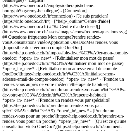
benallegue) - [English]
(https://www.onedoc.ch/en/physiotherapist/chene-
bourg/pb5kg/remy-benallegue)
- [Connexion]
(https://www.onedoc.ch/fr/connexion) - [Je suis praticien]
(https://info.onedoc.ch/fr/)
- [*help\_outline*Centre d'aide]
(https://www.onedoc.ch) #### Centre d'aide close ![]
(https://www.onedoc.ch/assets/images/icons/frequent-questions.svg)
## Questions fréquentes Mon comptePrendre rendez-
vousConsultations vidéoApplication OneDocMes rendez-vous -
[Impossible de créer mon compte OneDoc]
(https://help.onedoc.ch/fr/impossible-de-cr%C3%A9er-mon-compte-
onedoc) *open\_in\_new* - [Réinitialiser mon mot de passe]
(https://help.onedoc.ch/fr/r%C3%A9initialiser-mon-mot-de-passe)
*open\_in\_new* - [Réinitialiser mon adresse email de compte
OneDoc](https://help.onedoc.ch/fr/r%C3%A9initialiser-mon-
adresse-email-de-compte-onedoc) *open\_in\_new*
- [Prendre un
rendez-vous auprès de votre médecin/thérapeute habituel]
(https://help.onedoc.ch/fr/prendre-un-rendez-vous-aupr%C3%A8s-
de-votre-m%C3%A9decin/th%C3%A9rapeute-habituel)
*open\_in\_new* - [Prendre un rendez-vous par spécialité]
(https://help.onedoc.ch/fr/prendre-un-rendez-vous-par-
sp%C3%A9cialit%C3%A9) *open\_in\_new* - [Prendre un
rendez-vous pour un proche](https://help.onedoc.ch/fr/prendre-un-
rendez-vous-pour-un-proche) *open\_in\_new*
- [Qu'est ce qu'une
consultation vidéo OneDoc?](https://help.onedoc.ch/fr/comment-