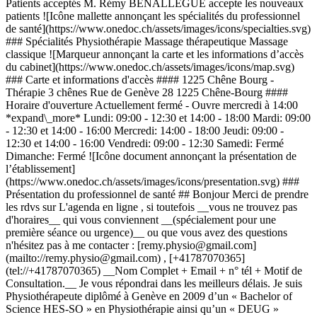
Patients acceptés M. Rémy BENALLEGUE accepte les nouveaux
patients ![Icône mallette annonçant les spécialités du professionnel
de santé](https://www.onedoc.ch/assets/images/icons/specialties.svg)
### Spécialités Physiothérapie Massage thérapeutique Massage
classique ![Marqueur annonçant la carte et les informations d’accès
du cabinet](https://www.onedoc.ch/assets/images/icons/map.svg)
### Carte et informations d'accès #### 1225 Chêne Bourg -
Thérapie 3 chênes Rue de Genève 28 1225 Chêne-Bourg ####
Horaire d'ouverture Actuellement fermé - Ouvre mercredi à 14:00
*expand\_more* Lundi: 09:00 - 12:30 et 14:00 - 18:00 Mardi: 09:00
- 12:30 et 14:00 - 16:00 Mercredi: 14:00 - 18:00 Jeudi: 09:00 -
12:30 et 14:00 - 16:00 Vendredi: 09:00 - 12:30 Samedi: Fermé
Dimanche: Fermé ![Icône document annonçant la présentation de
l’établissement]
(https://www.onedoc.ch/assets/images/icons/presentation.svg) ###
Présentation du professionnel de santé ## Bonjour Merci de prendre
les rdvs sur L'agenda en ligne , si toutefois __vous ne trouvez pas
d'horaires__ qui vous conviennent __(spécialement pour une
première séance ou urgence)__ ou que vous avez des questions
n'hésitez pas à me contacter : [remy.physio@gmail.com]
(mailto://remy.physio@gmail.com) , [+41787070365]
(tel://+41787070365) __Nom Complet + Email + n° tél + Motif de
Consultation.__ Je vous répondrai dans les meilleurs délais. Je suis
Physiothérapeute diplômé à Genève en 2009 d’un « Bachelor of
Science HES-SO » en Physiothérapie ainsi qu’un « DEUG »