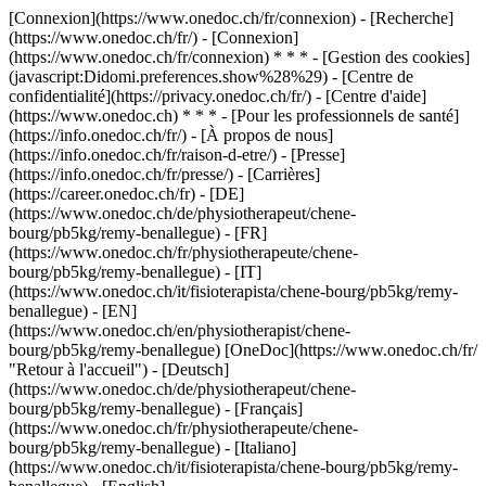
[Connexion](https://www.onedoc.ch/fr/connexion) - [Recherche]
(https://www.onedoc.ch/fr/) - [Connexion]
(https://www.onedoc.ch/fr/connexion) * * * - [Gestion des cookies]
(javascript:Didomi.preferences.show%28%29) - [Centre de
confidentialité](https://privacy.onedoc.ch/fr/) - [Centre d'aide]
(https://www.onedoc.ch) * * * - [Pour les professionnels de santé]
(https://info.onedoc.ch/fr/) - [À propos de nous]
(https://info.onedoc.ch/fr/raison-d-etre/) - [Presse]
(https://info.onedoc.ch/fr/presse/) - [Carrières]
(https://career.onedoc.ch/fr)
- [DE]
(https://www.onedoc.ch/de/physiotherapeut/chene-
bourg/pb5kg/remy-benallegue) - [FR]
(https://www.onedoc.ch/fr/physiotherapeute/chene-
bourg/pb5kg/remy-benallegue) - [IT]
(https://www.onedoc.ch/it/fisioterapista/chene-bourg/pb5kg/remy-
benallegue) - [EN]
(https://www.onedoc.ch/en/physiotherapist/chene-
bourg/pb5kg/remy-benallegue) [OneDoc](https://www.onedoc.ch/fr/
"Retour à l'accueil") - [Deutsch]
(https://www.onedoc.ch/de/physiotherapeut/chene-
bourg/pb5kg/remy-benallegue) - [Français]
(https://www.onedoc.ch/fr/physiotherapeute/chene-
bourg/pb5kg/remy-benallegue) - [Italiano]
(https://www.onedoc.ch/it/fisioterapista/chene-bourg/pb5kg/remy-