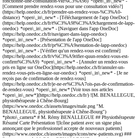
fonctionne-une-consultation-vid%C3%A9o) *open\_in\_new* -
[Comment prendre rendez-vous pour une consultation vidéo?]
(https://help.onedoc.ch/fr/prendre-un-rendez-vous-%C3%A0-
distance) *open\_in\_new*
- [Téléchargement de l'app OneDoc]
(https://help.onedoc.ch/fr/t%C3%A9l%C3%A9chargement-de-lapp-
onedoc) *open\_in\_new* - [Naviguer dans l'app OneDoc]
(https://help.onedoc.ch/fr/naviguer-dans-lapp-onedoc)
*open\_in\_new* - [Présentation de l'app OneDoc]
(https://help.onedoc.ch/fr/pr%C3%A9sentation-de-lapp-onedoc)
*open\_in\_new*
- [Vérifier qu'un rendez-vous est confirmé]
(https://help.onedoc.ch/fr/v%C3%A9rifier-quun-rendez-vous-est-
confirm%C3%A9) *open\_in\_new* - [Annuler un rendez-vous
pris en ligne sur OneDoc](https://help.onedoc.ch/fr/annuler-un-
rendez-vous-pris-en-ligne-sur-onedoc) *open\_in\_new* - [Je ne
reçois pas de confirmation de rendez-vous]
(https://help.onedoc.ch/fr/je-ne-re%C3%A7ois-pas-de-confirmation-
de-rendez-vous) *open\_in\_new* [Voir tous nos articles
*open\_in\_new*](https://help.onedoc.ch/fr/) ![M. BENALLEGUE,
physiothérapeute à Chêne-Bourg]
(https://www.onedoc.ch/assets/images/male.png "M.
BENALLEGUE, physiothérapeute à Chêne-Bourg")
*photo\_camera* # M. Rémy BENALLEGUE ## Physiothérapeute
Résumé Carte Présentation ![Icône patient avec un signe plus
annonçant que le professionnel accepte de nouveaux patients]
(https://www.onedoc.ch/assets/images/icons/new-patients.svg) ###