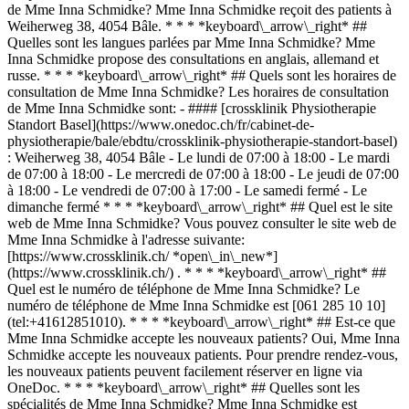
de Mme Inna Schmidke? Mme Inna Schmidke reçoit des patients à
Weiherweg 38, 4054 Bâle. * * * *keyboard\_arrow\_right* ##
Quelles sont les langues parlées par Mme Inna Schmidke? Mme
Inna Schmidke propose des consultations en anglais, allemand et
russe. * * * *keyboard\_arrow\_right* ## Quels sont les horaires de
consultation de Mme Inna Schmidke? Les horaires de consultation
de Mme Inna Schmidke sont: - #### [crossklinik Physiotherapie
Standort Basel](https://www.onedoc.ch/fr/cabinet-de-
physiotherapie/bale/ebdtu/crossklinik-physiotherapie-standort-basel)
: Weiherweg 38, 4054 Bâle - Le lundi de 07:00 à 18:00 - Le mardi
de 07:00 à 18:00 - Le mercredi de 07:00 à 18:00 - Le jeudi de 07:00
à 18:00 - Le vendredi de 07:00 à 17:00 - Le samedi fermé - Le
dimanche fermé * * * *keyboard\_arrow\_right* ## Quel est le site
web de Mme Inna Schmidke? Vous pouvez consulter le site web de
Mme Inna Schmidke à l'adresse suivante:
[https://www.crossklinik.ch/ *open\_in\_new*]
(https://www.crossklinik.ch/) . * * * *keyboard\_arrow\_right* ##
Quel est le numéro de téléphone de Mme Inna Schmidke? Le
numéro de téléphone de Mme Inna Schmidke est [061 285 10 10]
(tel:+41612851010). * * * *keyboard\_arrow\_right* ## Est-ce que
Mme Inna Schmidke accepte les nouveaux patients? Oui, Mme Inna
Schmidke accepte les nouveaux patients. Pour prendre rendez-vous,
les nouveaux patients peuvent facilement réserver en ligne via
OneDoc. * * * *keyboard\_arrow\_right* ## Quelles sont les
spécialités de Mme Inna Schmidke? Mme Inna Schmidke est