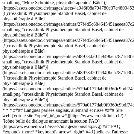
small.png "Mme Schmidke, physiothérapeute à Bâle")]
(https://assets.onedoc.ch/images/users/4a946f08a794780e37c480
[![crossklinik Physiotherapie Standort Basel, cabinet de
physiothérapie à Bâle]
(https://assets.onedoc.ch/images/entities/27f4d5c684645451aeeea
small.png "crossklinik Physiotherapie Standort Basel, cabinet de
physiothérapie à Bâle")]
(https://assets.onedoc.ch/images/entities/27f4d5c684645451aeeea
[![crossklinik Physiotherapie Standort Basel, cabinet de
physiothérapie à Bâle]
(https://assets.onedoc.ch/images/entities/48978d2015949be57871
small.png "crossklinik Physiotherapie Standort Basel, cabinet de
physiothérapie à Bâle")]
(https://assets.onedoc.ch/images/entities/48978d2015949be57871
[![crossklinik Physiotherapie Standort Basel, cabinet de
physiothérapie à Bâle]
(https://assets.onedoc.ch/images/entities/579a0177dab9f0360c9bd
small.png "crossklinik Physiotherapie Standort Basel, cabinet de
physiothérapie à Bâle")]
(https://assets.onedoc.ch/images/entities/579a0177dab9f0360c9bd
* * * #### Langues parlées anglais, allemand et russe #### Site
web [Voir le site *open\_in\_new*](https://www.crossklinik.ch/) !
[Icône bulle de dialogue annonçant la section FAQ]
(https://www.onedoc.ch/assets/images/icons/faq.svg) ### FAQ
*expand\_more* *keyboard\_arrow\_right* ## Quelle est l'adresse