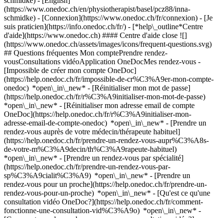
schmidke) - [English]
(https://www.onedoc.ch/en/physiotherapist/basel/pcz88/inna-
schmidke)
- [Connexion](https://www.onedoc.ch/fr/connexion) - [Je
suis praticien](https://info.onedoc.ch/fr/)
- [*help\_outline*Centre
d'aide](https://www.onedoc.ch) #### Centre d'aide close ![]
(https://www.onedoc.ch/assets/images/icons/frequent-questions.svg)
## Questions fréquentes Mon comptePrendre rendez-
vousConsultations vidéoApplication OneDocMes rendez-vous -
[Impossible de créer mon compte OneDoc]
(https://help.onedoc.ch/fr/impossible-de-cr%C3%A9er-mon-compte-
onedoc) *open\_in\_new* - [Réinitialiser mon mot de passe]
(https://help.onedoc.ch/fr/r%C3%A9initialiser-mon-mot-de-passe)
*open\_in\_new* - [Réinitialiser mon adresse email de compte
OneDoc](https://help.onedoc.ch/fr/r%C3%A9initialiser-mon-
adresse-email-de-compte-onedoc) *open\_in\_new*
- [Prendre un
rendez-vous auprès de votre médecin/thérapeute habituel]
(https://help.onedoc.ch/fr/prendre-un-rendez-vous-aupr%C3%A8s-
de-votre-m%C3%A9decin/th%C3%A9rapeute-habituel)
*open\_in\_new* - [Prendre un rendez-vous par spécialité]
(https://help.onedoc.ch/fr/prendre-un-rendez-vous-par-
sp%C3%A9cialit%C3%A9) *open\_in\_new* - [Prendre un
rendez-vous pour un proche](https://help.onedoc.ch/fr/prendre-un-
rendez-vous-pour-un-proche) *open\_in\_new*
- [Qu'est ce qu'une
consultation vidéo OneDoc?](https://help.onedoc.ch/fr/comment-
fonctionne-une-consultation-vid%C3%A9o) *open\_in\_new* -