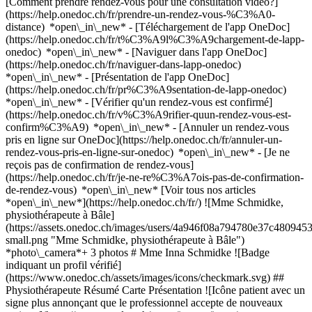
[Comment prendre rendez-vous pour une consultation vidéo?]
(https://help.onedoc.ch/fr/prendre-un-rendez-vous-%C3%A0-
distance) *open\_in\_new*
- [Téléchargement de l'app OneDoc]
(https://help.onedoc.ch/fr/t%C3%A9l%C3%A9chargement-de-lapp-
onedoc) *open\_in\_new* - [Naviguer dans l'app OneDoc]
(https://help.onedoc.ch/fr/naviguer-dans-lapp-onedoc)
*open\_in\_new* - [Présentation de l'app OneDoc]
(https://help.onedoc.ch/fr/pr%C3%A9sentation-de-lapp-onedoc)
*open\_in\_new*
- [Vérifier qu'un rendez-vous est confirmé]
(https://help.onedoc.ch/fr/v%C3%A9rifier-quun-rendez-vous-est-
confirm%C3%A9) *open\_in\_new* - [Annuler un rendez-vous
pris en ligne sur OneDoc](https://help.onedoc.ch/fr/annuler-un-
rendez-vous-pris-en-ligne-sur-onedoc) *open\_in\_new* - [Je ne
reçois pas de confirmation de rendez-vous]
(https://help.onedoc.ch/fr/je-ne-re%C3%A7ois-pas-de-confirmation-
de-rendez-vous) *open\_in\_new* [Voir tous nos articles
*open\_in\_new*](https://help.onedoc.ch/fr/) ![Mme Schmidke,
physiothérapeute à Bâle]
(https://assets.onedoc.ch/images/users/4a946f08a794780e37c480
small.png "Mme Schmidke, physiothérapeute à Bâle")
*photo\_camera*+ 3 photos # Mme Inna Schmidke ![Badge
indiquant un profil vérifié]
(https://www.onedoc.ch/assets/images/icons/checkmark.svg) ##
Physiothérapeute Résumé Carte Présentation ![Icône patient avec un
signe plus annonçant que le professionnel accepte de nouveaux