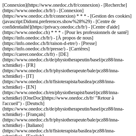
[Connexion](https://www.onedoc.ch/fr/connexion) - [Recherche]
(https://www.onedoc.ch/fr/) - [Connexion]
(https://www.onedoc.ch/fr/connexion) * * * - [Gestion des cookies]
(javascript:Didomi.preferences.show%28%29) - [Centre de
confidentialité](https://privacy.onedoc.ch/fr/) - [Centre d'aide]
(https://www.onedoc.ch) * * * - [Pour les professionnels de santé]
(https://info.onedoc.ch/fr/) - [À propos de nous]
(https://info.onedoc.ch/fr/raison-d-etre/) - [Presse]
(https://info.onedoc.ch/fr/presse/) - [Carrières]
(https://career.onedoc.ch/fr)
- [DE]
(https://www.onedoc.ch/de/physiotherapeutin/basel/pcz88/inna-
schmidke) - [FR]
(https://www.onedoc.ch/fr/physiotherapeute/bale/pcz88/inna-
schmidke) - [IT]
(https://www.onedoc.ch/it/fisioterapista/basilea/pcz88/inna-
schmidke) - [EN]
(https://www.onedoc.ch/en/physiotherapist/basel/pcz88/inna-
schmidke) [OneDoc](https://www.onedoc.ch/fr/ "Retour à
l'accueil") - [Deutsch]
(https://www.onedoc.ch/de/physiotherapeutin/basel/pcz88/inna-
schmidke) - [Français]
(https://www.onedoc.ch/fr/physiotherapeute/bale/pcz88/inna-
schmidke) - [Italiano]
(https://www.onedoc.ch/it/fisioterapista/basilea/pcz88/inna-