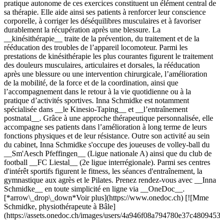
pratique autonome de ces exercices constituent un élément central de
sa thérapie. Elle aide ainsi ses patients à renforcer leur conscience
corporelle, à corriger les déséquilibres musculaires et à favoriser
durablement la récupération après une blessure. La
__kinésithérapie__ traite de la prévention, du traitement et de la
rééducation des troubles de l’appareil locomoteur. Parmi les
prestations de kinésithérapie les plus courantes figurent le traitement
des douleurs musculaires, articulaires et dorsales, la rééducation
après une blessure ou une intervention chirurgicale, l’amélioration
de la mobilité, de la force et de la coordination, ainsi que
l’accompagnement dans le retour à la vie quotidienne ou à la
pratique d’activités sportives. Inna Schmidke est notamment
spécialisée dans __le Kinesio-Taping__ et __l’entraînement
postnatal__. Grâce à une approche thérapeutique personnalisée, elle
accompagne ses patients dans l’amélioration à long terme de leurs
fonctions physiques et de leur résistance. Outre son activité au sein
du cabinet, Inna Schmidke s'occupe des joueuses de volley-ball du
__Sm'Aesch Pfeffingen__ (Ligue nationale A) ainsi que du club de
football __FC Liestal__ (2e ligue interrégionale). Parmi ses centres
d'intérêt sportifs figurent le fitness, les séances d'entraînement, la
gymnastique aux agrès et le Pilates. Prenez rendez-vous avec __Inna
Schmidke__ en toute simplicité en ligne via __OneDoc__.
[*arrow\_drop\_down*Voir plus](https://www.onedoc.ch) [![Mme
Schmidke, physiothérapeute à Bâle]
(https://assets.onedoc.ch/images/users/4a946f08a794780e37c480