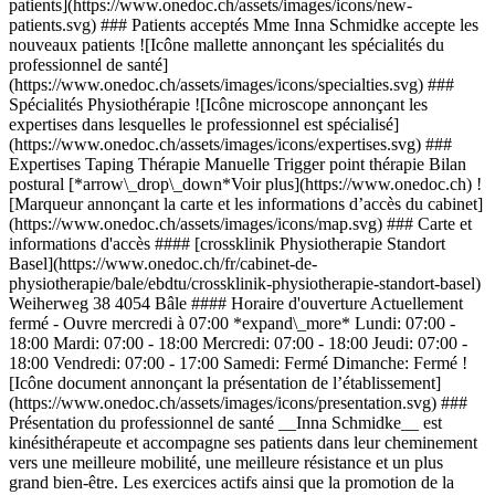
patients](https://www.onedoc.ch/assets/images/icons/new-
patients.svg) ### Patients acceptés Mme Inna Schmidke accepte les
nouveaux patients ![Icône mallette annonçant les spécialités du
professionnel de santé]
(https://www.onedoc.ch/assets/images/icons/specialties.svg) ###
Spécialités Physiothérapie ![Icône microscope annonçant les
expertises dans lesquelles le professionnel est spécialisé]
(https://www.onedoc.ch/assets/images/icons/expertises.svg) ###
Expertises Taping Thérapie Manuelle Trigger point thérapie Bilan
postural [*arrow\_drop\_down*Voir plus](https://www.onedoc.ch) !
[Marqueur annonçant la carte et les informations d’accès du cabinet]
(https://www.onedoc.ch/assets/images/icons/map.svg) ### Carte et
informations d'accès #### [crossklinik Physiotherapie Standort
Basel](https://www.onedoc.ch/fr/cabinet-de-
physiotherapie/bale/ebdtu/crossklinik-physiotherapie-standort-basel)
Weiherweg 38 4054 Bâle #### Horaire d'ouverture Actuellement
fermé - Ouvre mercredi à 07:00 *expand\_more* Lundi: 07:00 -
18:00 Mardi: 07:00 - 18:00 Mercredi: 07:00 - 18:00 Jeudi: 07:00 -
18:00 Vendredi: 07:00 - 17:00 Samedi: Fermé Dimanche: Fermé !
[Icône document annonçant la présentation de l’établissement]
(https://www.onedoc.ch/assets/images/icons/presentation.svg) ###
Présentation du professionnel de santé __Inna Schmidke__ est
kinésithérapeute et accompagne ses patients dans leur cheminement
vers une meilleure mobilité, une meilleure résistance et un plus
grand bien-être. Les exercices actifs ainsi que la promotion de la