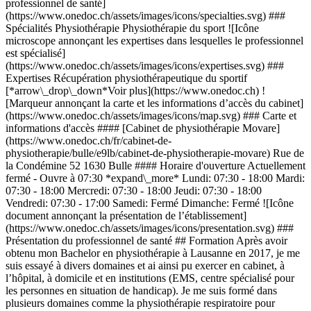
professionnel de santé]
(https://www.onedoc.ch/assets/images/icons/specialties.svg) ###
Spécialités Physiothérapie Physiothérapie du sport ![Icône
microscope annonçant les expertises dans lesquelles le professionnel
est spécialisé]
(https://www.onedoc.ch/assets/images/icons/expertises.svg) ###
Expertises Récupération physiothérapeutique du sportif
[*arrow\_drop\_down*Voir plus](https://www.onedoc.ch) !
[Marqueur annonçant la carte et les informations d’accès du cabinet]
(https://www.onedoc.ch/assets/images/icons/map.svg) ### Carte et
informations d'accès #### [Cabinet de physiothérapie Movare]
(https://www.onedoc.ch/fr/cabinet-de-
physiotherapie/bulle/e9lb/cabinet-de-physiotherapie-movare) Rue de
la Condémine 52 1630 Bulle #### Horaire d'ouverture Actuellement
fermé - Ouvre à 07:30 *expand\_more* Lundi: 07:30 - 18:00 Mardi:
07:30 - 18:00 Mercredi: 07:30 - 18:00 Jeudi: 07:30 - 18:00
Vendredi: 07:30 - 17:00 Samedi: Fermé Dimanche: Fermé ![Icône
document annonçant la présentation de l’établissement]
(https://www.onedoc.ch/assets/images/icons/presentation.svg) ###
Présentation du professionnel de santé ## Formation Après avoir
obtenu mon Bachelor en physiothérapie à Lausanne en 2017, je me
suis essayé à divers domaines et ai ainsi pu exercer en cabinet, à
l’hôpital, à domicile et en institutions (EMS, centre spécialisé pour
les personnes en situation de handicap). Je me suis formé dans
plusieurs domaines comme la physiothérapie respiratoire pour