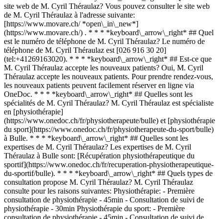
site web de M. Cyril Théraulaz? Vous pouvez consulter le site web
de M. Cyril Théraulaz à l'adresse suivante:
[https://www.movare.ch/ *open\_in\_new*]
(https://www.movare.ch/) . * * * *keyboard\_arrow\_right* ## Quel
est le numéro de téléphone de M. Cyril Théraulaz? Le numéro de
téléphone de M. Cyril Théraulaz est [026 916 30 20]
(tel:+41269163020). * * * *keyboard\_arrow\_right* ## Est-ce que
M. Cyril Théraulaz accepte les nouveaux patients? Oui, M. Cyril
Théraulaz accepte les nouveaux patients. Pour prendre rendez-vous,
les nouveaux patients peuvent facilement réserver en ligne via
OneDoc. * * * *keyboard\_arrow\_right* ## Quelles sont les
spécialités de M. Cyril Théraulaz? M. Cyril Théraulaz est spécialiste
en [physiothérapie]
(https://www.onedoc.ch/fr/physiotherapeute/bulle) et [physiothérapie
du sport](https://www.onedoc.ch/fr/physiotherapeute-du-sport/bulle)
à Bulle. * * * *keyboard\_arrow\_right* ## Quelles sont les
expertises de M. Cyril Théraulaz? Les expertises de M. Cyril
Théraulaz à Bulle sont: [Récupération physiothérapeutique du
sportif](https://www.onedoc.ch/fr/recuperation-physiotherapeutique-
du-sportif/bulle). * * * *keyboard\_arrow\_right* ## Quels types de
consultation propose M. Cyril Théraulaz? M. Cyril Théraulaz
consulte pour les raisons suivantes: Physiothérapie: - Première
consultation de physiothérapie - 45min - Consultation de suivi de
physiothérapie - 30min Physiothérapie du sport: - Première
consultation de physiothérapie - 45min - Consultation de suivi de