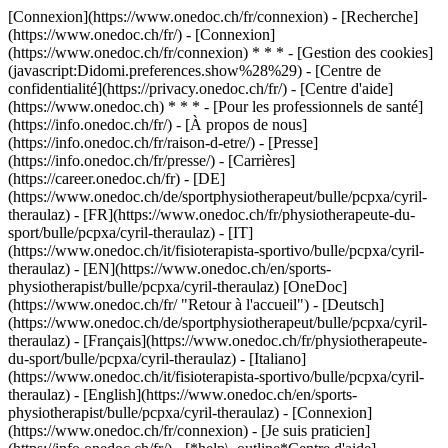
[Connexion](https://www.onedoc.ch/fr/connexion) - [Recherche]
(https://www.onedoc.ch/fr/) - [Connexion]
(https://www.onedoc.ch/fr/connexion) * * * - [Gestion des cookies]
(javascript:Didomi.preferences.show%28%29) - [Centre de
confidentialité](https://privacy.onedoc.ch/fr/) - [Centre d'aide]
(https://www.onedoc.ch) * * * - [Pour les professionnels de santé]
(https://info.onedoc.ch/fr/) - [À propos de nous]
(https://info.onedoc.ch/fr/raison-d-etre/) - [Presse]
(https://info.onedoc.ch/fr/presse/) - [Carrières]
(https://career.onedoc.ch/fr)
- [DE]
(https://www.onedoc.ch/de/sportphysiotherapeut/bulle/pcpxa/cyril-
theraulaz) - [FR](https://www.onedoc.ch/fr/physiotherapeute-du-
sport/bulle/pcpxa/cyril-theraulaz) - [IT]
(https://www.onedoc.ch/it/fisioterapista-sportivo/bulle/pcpxa/cyril-
theraulaz) - [EN](https://www.onedoc.ch/en/sports-
physiotherapist/bulle/pcpxa/cyril-theraulaz) [OneDoc]
(https://www.onedoc.ch/fr/ "Retour à l'accueil") - [Deutsch]
(https://www.onedoc.ch/de/sportphysiotherapeut/bulle/pcpxa/cyril-
theraulaz) - [Français](https://www.onedoc.ch/fr/physiotherapeute-
du-sport/bulle/pcpxa/cyril-theraulaz) - [Italiano]
(https://www.onedoc.ch/it/fisioterapista-sportivo/bulle/pcpxa/cyril-
theraulaz) - [English](https://www.onedoc.ch/en/sports-
physiotherapist/bulle/pcpxa/cyril-theraulaz)
- [Connexion]
(https://www.onedoc.ch/fr/connexion) - [Je suis praticien]