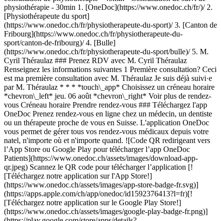
physiothérapie - 30min
1. [OneDoc](https://www.onedoc.ch/fr/)/ 2. [Physiothérapeute du sport](https://www.onedoc.ch/fr/physiotherapeute-du-sport)/ 3. [Canton de Fribourg](https://www.onedoc.ch/fr/physiotherapeute-du-sport/canton-de-fribourg)/ 4. [Bulle](https://www.onedoc.ch/fr/physiotherapeute-du-sport/bulle)/ 5. M. Cyril Théraulaz ### Prenez RDV avec M. Cyril Théraulaz Renseignez les informations suivantes 1 Première consultation? Ceci est ma première consultation avec M. Théraulaz Je suis déjà suivi·e par M. Théraulaz * * * *touch\_app* Choisissez un créneau horaire *chevron\_left* jeu. 06 août *chevron\_right* Voir plus de rendez-vous Créneau horaire Prendre rendez-vous ### Téléchargez l'app OneDoc Prenez rendez-vous en ligne chez un médecin, un dentiste ou un thérapeute proche de vous en Suisse. L'application OneDoc vous permet de gérer tous vos rendez-vous médicaux depuis votre natel, n'importe où et n'importe quand. ![Code QR redirigeant vers l’App Store ou Google Play pour télécharger l’app OneDoc Patients](https://www.onedoc.ch/assets/images/download-app-qr.jpeg) Scannez le QR code pour télécharger l’application [![Téléchargez notre application sur l'App Store!](https://www.onedoc.ch/assets/images/app-store-badge-fr.svg)](https://apps.apple.com/ch/app/onedoc/id1592376413?l=fr)[![Téléchargez notre application sur le Google Play Store!](https://www.onedoc.ch/assets/images/google-play-badge-fr.png)](https://play.google.com/store/apps/details?id=ch.onedoc.patient&hl=fr-CH) *keyboard\_arrow\_right* ## Spécialités associées [Physiothérapeute à Lausanne](https://www.onedoc.ch/fr/physiotherapeute/lausanne)[Physiothérapeute à Berne](https://www.onedoc.ch/fr/physiotherapeute/berne)[Physiothérapeute à Morges](https://www.onedoc.ch/fr/physiotherapeute/morges)[Physiothérapeute à Thoune](https://www.onedoc.ch/fr/physiotherapeute/thoune)[Physiothérapeute à Bulle](https://www.onedoc.ch/fr/physiotherapeute/bulle)[Physiothérapeute à Fribourg](https://www.onedoc.ch/fr/physiotherapeute/fribourg)[Physiothérapeute à Vevey](https://www.onedoc.ch/fr/physiotherapeute/vevey)[Physiothérapeute à Lavey-les-Bains](https://www.onedoc.ch/fr/physiotherapeute/lavey-les-bains)[Physiothérapeute à Crissier](https://www.onedoc.ch/fr/physiotherapeute/crissier)[Physiothérapeute à Préverenges](https://www.onedoc.ch/fr/physiotherapeute/preverenges)[Physiothérapeute à Sion](https://www.onedoc.ch/fr/physiotherapeute/sion)[Physiothérapeute à Montreux](https://www.onedoc.ch/fr/physiotherapeute/montreux)[Physiothérapeute à Saint-Sulpice](https://www.onedoc.ch/fr/physiotherapeute/saint-sulpice)[Physiothérapeute à Renens](https://www.onedoc.ch/fr/physiotherapeute/renens)[Physiothérapeute à Romanel-sur-Lausanne](https://www.onedoc.ch/fr/physiotherapeute/romanel-sur-lausanne)[Physiothérapeute à Yverdon-les-Bains](https://www.onedoc.ch/fr/physiotherapeute/yverdon-les-bains)[Physiothérapeute à Cossonay](https://www.onedoc.ch/fr/physiotherapeute/cossonay)[Physiothérapeute à Echallens](https://www.onedoc.ch/fr/physiotherapeute/echallens)[Physiothérapeute à Lonay](https://www.onedoc.ch/fr/physiotherapeute/lonay)[Physiothérapeute à Crans-Montana](https://www.onedoc.ch/fr/physiotherapeute/crans-montana)[Physiothérapeute à Epalinges](https://www.onedoc.ch/fr/physiotherapeute/epalinges) *keyboard\_arrow\_right* ## Expertises associées [Récupération physiothérapeutique du sportif à Lausanne](https://www.onedoc.ch/fr/recuperation-physiotherapeutique-du-sportif/lausanne)[Récupération physiothérapeutique du sportif à Berne](https://www.onedoc.ch/fr/recuperation-physiotherapeutique-du-sportif/berne)[Récupération physiothérapeutique du sportif à Fribourg](https://www.onedoc.ch/fr/recuperation-physiotherapeutique-du-sportif/fribourg)[Récupération physiothérapeutique du sportif à Le Mont-sur-Lausanne](https://www.onedoc.ch/fr/recuperation-physiotherapeutique-du-sportif/le-mont-sur-lausanne)[Récupération physiothérapeutique du sportif à Bulle](https://www.onedoc.ch/fr/recuperation-physiotherapeutique-du-sportif/bulle)[Récupération physiothérapeutique du sportif à Morges](https://www.onedoc.ch/fr/recuperation-physiotherapeutique-du-sportif/morges)[Récupération physiothérapeutique du sportif à Préverenges](https://www.onedoc.ch/fr/recuperation-physiotherapeutique-du-sportif/preverenges)[Récupération physiothérapeutique du sportif à Montreux](https://www.onedoc.ch/fr/recuperation-physiotherapeutique-du-sportif/montreux)[Récupération physiothérapeutique du sportif à Cossonay](https://www.onedoc.ch/fr/recuperation-physiotherapeutique-du-sportif/cossonay)[Récupération physiothérapeutique du sportif à Vevey](https://www.onedoc.ch/fr/recuperation-physiotherapeutique-du-sportif/vevey)[Récupération physiothérapeutique du sportif à Echallens](https://www.onedoc.ch/fr/recuperation-physiotherapeutique-du-sportif/echallens)[Récupération physiothérapeutique du sportif à Crissier](https://www.onedoc.ch/fr/recuperation-physiotherapeutique-du-sportif/crissier)[Récupération physiothérapeutique du sportif à Sion](https://www.onedoc.ch/fr/recuperation-physiotherapeutique-du-sportif/sion)[Récupération physiothérapeutique du sportif à Saint-Sulpice](https://www.onedoc.ch/fr/recuperation-physiotherapeutique-du-sportif/saint-sulpice)[Récupération physiothérapeutique du sportif à Payerne](https://www.onedoc.ch/fr/recuperation-physiotherapeutique-du-sportif/payerne)[Récupération physiothérapeutique du sportif à Puidoux](https://www.onedoc.ch/fr/recuperation-physiotherapeutique-du-sportif/puidoux)[Récupération physiothérapeutique du sportif à Yverdon-les-Bains](https://www.onedoc.ch/fr/recuperation-physiotherapeutique-du-sportif/yverdon-les-bains)[Récupération physiothérapeutique du sportif à Grimisuat](https://www.onedoc.ch/fr/recuperation-physiotherapeutique-du-sportif/grimisuat)[Récupération physiothérapeutique du sportif à Pully](https://www.onedoc.ch/fr/recuperation-physiotherapeutique-du-sportif/pully)[Récupération physiothérapeutique du sportif à Renens](https://www.onedoc.ch/fr/recuperation-physiotherapeutique-du-sportif/renens)[Récupération physiothérapeutique du sportif à Lonay](https://www.onedoc.ch/fr/recuperation-physiotherapeutique-du-sportif/lonay) *keyboard\_arrow\_right* ## Recherches fréquentes [Physiothérapeute à Lausanne](https://www.onedoc.ch/fr/physiotherapeute/lausanne)[Psychologue à Lausanne](https://www.onedoc.ch/fr/psychologue/lausanne)[Ostéopathe à Lausanne](https://www.onedoc.ch/fr/osteopathe/lausanne)[Masseur classique à Lausanne](https://www.onedoc.ch/fr/masseur-classique/lausanne)[Médecin généraliste à Lausanne](https://www.onedoc.ch/fr/medecin-generaliste/lausanne)[Médecin généraliste à Berne](https://www.onedoc.ch/fr/medecin-generaliste/berne)[Gynécologue obstétricien à Berne](https://www.onedoc.ch/fr/gynecologue-obstetricien/berne)[Thérapeute en drainage lymphatique à Lausanne](https://www.onedoc.ch/fr/therapeute-en-drainage-lymphatique/lausanne)[Physiothérapeute à Berne](https://www.onedoc.ch/fr/physiotherapeute/berne)[Réflexologue à Lausanne](https://www.onedoc.ch/fr/reflexologue/lausanne)[Médecin-dentiste à Lausanne](https://www.onedoc.ch/fr/medecin-dentiste/lausanne)[Ophtalmologue à Lausanne](https://www.onedoc.ch/fr/ophtalmologue/lausanne)[Ophtalmologue à Berne](https://www.onedoc.ch/fr/ophtalmologue/berne)[Acupuncteur à Lausanne](https://www.onedoc.ch/fr/acupuncteur/lausanne)[Masseur thérapeutique à Lausanne](https://www.onedoc.ch/fr/masseur-therapeutique/lausanne)[Spécialiste en médecine interne générale à Berne](https://www.onedoc.ch/fr/specialiste-en-medecine-interne-generale/berne)[Thérapeute en hypnose à Lausanne](https://www.onedoc.ch/fr/therapeute-en-hypnose/lausanne)[Thérapeute en nutrition MCO à Lausanne](https://www.onedoc.ch/fr/therapeute-en-nutrition-mco/lausanne)[Ostéopathe à Fribourg](https://www.onedoc.ch/fr/osteopathe/fribourg)[Gynécologue obstétricien à Lausanne](https://www.onedoc.ch/fr/gynecologue-obstetricien/lausanne)[Naturopathe MCO/TEN à Lausanne](https://www.onedoc.ch/fr/naturopathe-mco-ten/lausanne) *keyboard\_arrow\_right* ## Annuaire des professionnels de santé suisses [Liste des praticiens](https://www.onedoc.ch/fr/annuaire) [A](https://www.onedoc.ch/fr/annuaire/A) [B](https://www.onedoc.ch/fr/annuaire/B) [C](https://www.onedoc.ch/fr/annuaire/C) [D](https://www.onedoc.ch/fr/annuaire/D) [E](https://www.onedoc.ch/fr/annuaire/E) [F](https://www.onedoc.ch/fr/annuaire/F) [G](https://www.onedoc.ch/fr/annuaire/G) [H](https://www.onedoc.ch/fr/annuaire/H) [I](https://www.onedoc.ch/fr/annuaire/I) [J](https://www.onedoc.ch/fr/annuaire/J) [K](https://www.onedoc.ch/fr/annuaire/K) [L](https://www.onedoc.ch/fr/annuaire/L) [M](https://www.onedoc.ch/fr/annuaire/M) [N](https://www.onedoc.ch/fr/annuaire/N) [O](https://www.onedoc.ch/fr/annuaire/O) [P](https://www.onedoc.ch/fr/annuaire/P) [Q](https://www.onedoc.ch/fr/annuaire/Q) [R](https://www.onedoc.ch/fr/annuaire/R) [S](https://www.onedoc.ch/fr/annuaire/S) [T](https://www.onedoc.ch/fr/annuaire/T) [U](https://www.onedoc.ch/fr/annuaire/U) [V](https://www.onedoc.ch/fr/annuaire/V) [W](https://www.onedoc.ch/fr/annuaire/W) [X](https://www.onedoc.ch/fr/annuaire/X) [Y](https://www.onedoc.ch/fr/annuaire/Y) [Z](https://www.onedoc.ch/fr/annuaire/Z) ## OneDoc [Pour les professionnels de santé](https://info.onedoc.ch/fr/) [À propos de nous](https://info.onedoc.ch/fr/raison-d-etre/) [Presse](https://info.onedoc.ch/fr/presse/) [Carrières](https://career.onedoc.ch/fr) [Centre de confidentialité](https://privacy.onedoc.ch/fr/) [Gestion des cookies](javascript:Didomi.preferences.show%28%29) [Centre d'aide](https://help.onedoc.ch/fr/) ## Langues [Deutsch](https://www.onedoc.ch/de/sportphysiotherapeut/bulle/pcpxa/cyril-theraulaz) [Français](https://www.onedoc.ch/fr/physiotherapeute-du-sport/bulle/pcpxa/cyril-theraulaz) [Italiano](https://www.onedoc.ch/it/fisioterapista-sportivo/bulle/pcpxa/cyril-theraulaz) [English](https://www.onedoc.ch/en/sports-physiotherapist/bu