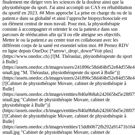
finalement me diriger vers les sciences de la douleur ainsi que la
physiothérapie du sport. J'ai ainsi accompli un CAS en réhabilitation
du sportif en 2023. ## Mon approche La prise en charge du ou de la
patient.e dans sa globalité et ainsi l’approche biopsychosociale est
un élément central de mon travail. Pour moi, la physiothérapie
consiste à accompagner et orienter le ou la patient.e dans son
parcours de rééducation afin qu’il ou elle atteigne ses objectifs.
Mettre le ou la patient.e au centre tout en collaborant avec les
différents corps de la santé est essentiel selon moi. ## Prenez RDV
en ligne depuis OneDoc [*arrow\_drop\_down*Voir plus]
(https://www.onedoc.ch) [![M. Théraulaz, physiothérapeute du sport
à Bulle]
(https://assets.onedoc.ch/images/users/241896c58d4f4bf52e84d55
small.jpg "M. Théraulaz, physiothérapeute du sport à Bulle")]
(https://assets.onedoc.ch/images/users/241896c58d4f4bf52e84d55
[![Cabinet de physiothérapie Movare, cabinet de physiothérapie à
Bulle]
(https://assets.onedoc.ch/images/entities/840a9b8ab242665bd5e2
small.jpg "Cabinet de physiothérapie Movare, cabinet de
physiothérapie à Bulle")]
(https://assets.onedoc.ch/images/entities/840a9b8ab242665bd5e2
[![Cabinet de physiothérapie Movare, cabinet de physiothérapie à
Bulle]
(https://assets.onedoc.ch/images/entities/15ddb0672fb292a91471
small.jpg "Cabinet de physiothérapie Movare, cabinet de