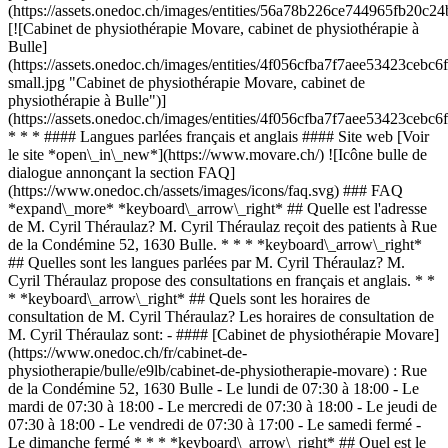
(https://assets.onedoc.ch/images/entities/56a78b226ce744965fb20
[![Cabinet de physiothérapie Movare, cabinet de physiothérapie à
Bulle]
(https://assets.onedoc.ch/images/entities/4f056cfba7f7aee53423ce
small.jpg "Cabinet de physiothérapie Movare, cabinet de
physiothérapie à Bulle")]
(https://assets.onedoc.ch/images/entities/4f056cfba7f7aee53423ce
* * * #### Langues parlées français et anglais #### Site web [Voir
le site *open\_in\_new*](https://www.movare.ch/) ![Icône bulle de
dialogue annonçant la section FAQ]
(https://www.onedoc.ch/assets/images/icons/faq.svg) ### FAQ
*expand\_more* *keyboard\_arrow\_right* ## Quelle est l'adresse
de M. Cyril Théraulaz? M. Cyril Théraulaz reçoit des patients à Rue
de la Condémine 52, 1630 Bulle. * * * *keyboard\_arrow\_right*
## Quelles sont les langues parlées par M. Cyril Théraulaz? M.
Cyril Théraulaz propose des consultations en français et anglais. * *
* *keyboard\_arrow\_right* ## Quels sont les horaires de
consultation de M. Cyril Théraulaz? Les horaires de consultation de
M. Cyril Théraulaz sont: - #### [Cabinet de physiothérapie Movare]
(https://www.onedoc.ch/fr/cabinet-de-
physiotherapie/bulle/e9lb/cabinet-de-physiotherapie-movare) : Rue
de la Condémine 52, 1630 Bulle - Le lundi de 07:30 à 18:00 - Le
mardi de 07:30 à 18:00 - Le mercredi de 07:30 à 18:00 - Le jeudi de
07:30 à 18:00 - Le vendredi de 07:30 à 17:00 - Le samedi fermé -
Le dimanche fermé * * * *keyboard\_arrow\_right* ## Quel est le