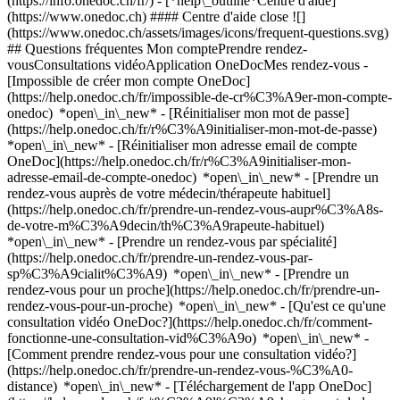
(https://info.onedoc.ch/fr/)
- [*help\_outline*Centre d'aide]
(https://www.onedoc.ch) #### Centre d'aide close ![]
(https://www.onedoc.ch/assets/images/icons/frequent-questions.svg)
## Questions fréquentes Mon comptePrendre rendez-
vousConsultations vidéoApplication OneDocMes rendez-vous -
[Impossible de créer mon compte OneDoc]
(https://help.onedoc.ch/fr/impossible-de-cr%C3%A9er-mon-compte-
onedoc) *open\_in\_new* - [Réinitialiser mon mot de passe]
(https://help.onedoc.ch/fr/r%C3%A9initialiser-mon-mot-de-passe)
*open\_in\_new* - [Réinitialiser mon adresse email de compte
OneDoc](https://help.onedoc.ch/fr/r%C3%A9initialiser-mon-
adresse-email-de-compte-onedoc) *open\_in\_new*
- [Prendre un
rendez-vous auprès de votre médecin/thérapeute habituel]
(https://help.onedoc.ch/fr/prendre-un-rendez-vous-aupr%C3%A8s-
de-votre-m%C3%A9decin/th%C3%A9rapeute-habituel)
*open\_in\_new* - [Prendre un rendez-vous par spécialité]
(https://help.onedoc.ch/fr/prendre-un-rendez-vous-par-
sp%C3%A9cialit%C3%A9) *open\_in\_new* - [Prendre un
rendez-vous pour un proche](https://help.onedoc.ch/fr/prendre-un-
rendez-vous-pour-un-proche) *open\_in\_new*
- [Qu'est ce qu'une
consultation vidéo OneDoc?](https://help.onedoc.ch/fr/comment-
fonctionne-une-consultation-vid%C3%A9o) *open\_in\_new* -
[Comment prendre rendez-vous pour une consultation vidéo?]
(https://help.onedoc.ch/fr/prendre-un-rendez-vous-%C3%A0-
distance) *open\_in\_new*
- [Téléchargement de l'app OneDoc]