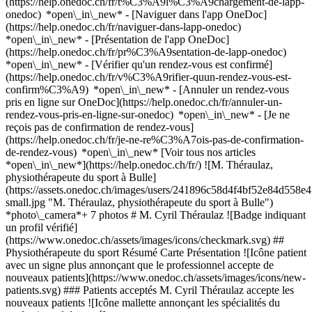
(https://help.onedoc.ch/fr/t%C3%A9l%C3%A9chargement-de-lapp-
onedoc) *open\_in\_new* - [Naviguer dans l'app OneDoc]
(https://help.onedoc.ch/fr/naviguer-dans-lapp-onedoc)
*open\_in\_new* - [Présentation de l'app OneDoc]
(https://help.onedoc.ch/fr/pr%C3%A9sentation-de-lapp-onedoc)
*open\_in\_new*
- [Vérifier qu'un rendez-vous est confirmé]
(https://help.onedoc.ch/fr/v%C3%A9rifier-quun-rendez-vous-est-
confirm%C3%A9) *open\_in\_new* - [Annuler un rendez-vous
pris en ligne sur OneDoc](https://help.onedoc.ch/fr/annuler-un-
rendez-vous-pris-en-ligne-sur-onedoc) *open\_in\_new* - [Je ne
reçois pas de confirmation de rendez-vous]
(https://help.onedoc.ch/fr/je-ne-re%C3%A7ois-pas-de-confirmation-
de-rendez-vous) *open\_in\_new* [Voir tous nos articles
*open\_in\_new*](https://help.onedoc.ch/fr/) ![M. Théraulaz,
physiothérapeute du sport à Bulle]
(https://assets.onedoc.ch/images/users/241896c58d4f4bf52e84d55
small.jpg "M. Théraulaz, physiothérapeute du sport à Bulle")
*photo\_camera*+ 7 photos # M. Cyril Théraulaz ![Badge indiquant
un profil vérifié]
(https://www.onedoc.ch/assets/images/icons/checkmark.svg) ##
Physiothérapeute du sport Résumé Carte Présentation ![Icône patient
avec un signe plus annonçant que le professionnel accepte de
nouveaux patients](https://www.onedoc.ch/assets/images/icons/new-
patients.svg) ### Patients acceptés M. Cyril Théraulaz accepte les
nouveaux patients ![Icône mallette annonçant les spécialités du