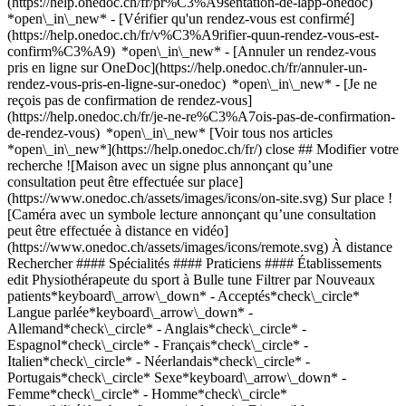
(https://help.onedoc.ch/fr/pr%C3%A9sentation-de-lapp-onedoc)
*open\_in\_new*
- [Vérifier qu'un rendez-vous est confirmé](https://help.onedoc.ch/fr/v%C3%A9rifier-quun-rendez-vous-est-confirm%C3%A9) *open\_in\_new* - [Annuler un rendez-vous pris en ligne sur OneDoc](https://help.onedoc.ch/fr/annuler-un-rendez-vous-pris-en-ligne-sur-onedoc) *open\_in\_new* - [Je ne reçois pas de confirmation de rendez-vous](https://help.onedoc.ch/fr/je-ne-re%C3%A7ois-pas-de-confirmation-de-rendez-vous) *open\_in\_new* [Voir tous nos articles *open\_in\_new*](https://help.onedoc.ch/fr/) close ## Modifier votre recherche ![Maison avec un signe plus annonçant qu’une consultation peut être effectuée sur place](https://www.onedoc.ch/assets/images/icons/on-site.svg) Sur place ![Caméra avec un symbole lecture annonçant qu’une consultation peut être effectuée à distance en vidéo](https://www.onedoc.ch/assets/images/icons/remote.svg) À distance Rechercher #### Spécialités #### Praticiens #### Établissements edit Physiothérapeute du sport à Bulle tune Filtrer par Nouveaux patients*keyboard\_arrow\_down* - Acceptés*check\_circle* Langue parlée*keyboard\_arrow\_down* - Allemand*check\_circle* - Anglais*check\_circle* - Espagnol*check\_circle* - Français*check\_circle* - Italien*check\_circle* - Néerlandais*check\_circle* - Portugais*check\_circle* Sexe*keyboard\_arrow\_down* - Femme*check\_circle* - Homme*check\_circle* Disponibilité*keyboard\_arrow\_down* - Disponible aujourdhui*check\_circle* - Dans les 3 prochains jours*check\_circle* - Dans les 7 prochains jours*check\_circle* - Dans les 14 prochains jours*check\_circle* # Physiothérapeute du sport à Bulle: prenez rendez-vous en ligne aujourd'hui ## 9 résultats à Bulle [![M. Diego Stadelmann, physiothérapeute du sport à Bulle](https://assets.onedoc.ch/images/users/4779e355a79f609ff65b904b80e645ff742b90a1e6b400b6151e52c1db69bd13-small.jpg "M. Diego Stadelmann, physiothérapeute du sport à Bulle")](https://www.onedoc.ch/fr/physiotherapeute-du-sport/bulle/pc0py/diego-stadelmann) ### [M. Diego Stadelmann](https://www.onedoc.ch/fr/physiotherapeute-du-sport/bulle/pc0py/diego-stadelmann) ![Badge indiquant un profil vérifié](https://www.onedoc.ch/assets/images/icons/checkmark.svg) Physiothérapeute du sport [Cabinet de physiothérapie Movare](https://www.onedoc.ch/fr/cabinet-de-physiotherapie/bulle/e9lb/cabinet-de-physiotherapie-movare) Rue de la Condémine 52 1630 Bulle ![Icône patient avec un signe plus annonçant que le professionnel accepte de nouveaux patients](https://www.onedoc.ch/assets/images/icons/new-patients.svg)Accepte les nouveaux patients [Réserver un RDV](https://www.onedoc.ch/fr/physiotherapeute-du-sport/bulle/pc0py/diego-stadelmann) Expertises:[Récupération physiothérapeutique du sportif](https://www.onedoc.ch/fr/recuperation-physiotherapeutique-du-sportif/bulle)Voir plus *chevron\_left* mar. 04 août *chevron\_right* Voir plus de rendez-vous *error\_outline* Une erreur s'est produite lors du chargement des disponibilités [Réessayer](https://www.onedoc.ch) Expertises:[Récupération physiothérapeutique du sportif](https://www.onedoc.ch/fr/recuperation-physiotherapeutique-du-sportif/bulle)Voir plus [![M. Benjamin Jutzet, physiothérapeute à Bulle](https://assets.onedoc.ch/images/users/c06cc30e2ecb58429024b4a25ca1bdb46d19139e95a8d51e2d6c89dc991c5700-small.jpg "M. Benjamin Jutzet, physiothérapeute à Bulle")](https://www.onedoc.ch/fr/physiotherapeute/bulle/pcpxd/benjamin-jutzet) ### [M. Benjamin Jutzet](https://www.onedoc.ch/fr/physiotherapeute/bulle/pcpxd/benjamin-jutzet) ![Badge indiquant un profil vérifié](https://www.onedoc.ch/assets/images/icons/checkmark.svg) [Physiothérapeute](https://www.onedoc.ch/fr/physiotherapeute/bulle), Physiothérapeute du sport [Cabinet de physiothérapie Movare](https://www.onedoc.ch/fr/cabinet-de-physiotherapie/bulle/e9lb/cabinet-de-physiotherapie-movare) Rue de la Condémine 52 1630 Bulle ![Icône patient avec un signe plus annonçant que le professionnel accepte de nouveaux patients](https://www.onedoc.ch/assets/images/icons/new-patients.svg)Accepte les nouveaux patients [Réserver un RDV](https://www.onedoc.ch/fr/physiotherapeute/bulle/pcpxd/benjamin-jutzet) Expertises:[Récupération physiothérapeutique du sportif](https://www.onedoc.ch/fr/recuperation-physiotherapeutique-du-sportif/bulle)Voir plus *chevron\_left* mar. 04 août *chevron\_right* Voir plus de rendez-vous *error\_outline* Une erreur s'est produite lors du chargement des disponibilités [Réessayer](https://www.onedoc.ch) Expertises:[Récupération physiothérapeutique du sportif](https://www.onedoc.ch/fr/recuperation-physiotherapeutique-du-sportif/bulle)Voir plus [![M. Cyril Théraulaz, physiothérapeute du sport à Bulle](https://assets.onedoc.ch/images/users/241896c58d4f4bf52e84d558e41ffcb38084a9b10340b10711eb139e04c0c0c3-small.jpg "M. Cyril Théraulaz, physiothérapeute du sport à Bulle")](https://www.onedoc.ch/fr/physiotherapeute-du-sport/bulle/pcpxa/cyril-theraulaz) ### [M. Cyril Théraulaz](https://www.onedoc.ch/fr/physiotherapeute-du-sport/bulle/pcpxa/cyril-theraulaz) ![Badge indiquant un profil vérifié](https://www.onedoc.ch/assets/images/icons/checkmark.svg) Physiothérapeute du sport [Cabinet de physiothérapie Movare](https://www.onedoc.ch/fr/cabinet-de-physiotherapie/bulle/e9lb/cabinet-de-physiotherapie-movare) Rue de la Condémine 52 1630 Bulle ![Icône patient avec un signe plus annonçant que le professionnel accepte de nouveaux patients](https://www.onedoc.ch/assets/images/icons/new-patients.svg)Accepte les nouveaux patients [Réserver un RDV](https://www.onedoc.ch/fr/physiotherapeute-du-sport/bulle/pcpxa/cyril-theraulaz) Expertises:[Récupération physiothérapeutique du sportif](https://www.onedoc.ch/fr/recuperation-physiotherapeutique-du-sportif/bulle)Voir plus *chevron\_left* mar. 04 août *chevron\_right* Voir plus de rendez-vous *error\_outline* Une erreur s'est produite lors du chargement des disponibilités [Réessayer](https://www.onedoc.ch) Expertises:[Récupération physiothérapeutique du sportif](https://www.onedoc.ch/fr/recuperation-physiotherapeutique-du-sportif/bulle)Voir plus [![Mme Manon Friedli, physiothérapeute à Bulle](https://assets.onedoc.ch/images/users/b87648475ec0a5d2109300d3fe4bc74aa970d922d43098b905dd05edce3910d1-small.jpg "Mme Manon Friedli, physiothérapeute à Bulle")](https://www.onedoc.ch/fr/physiotherapeute/bulle/pcu8p/manon-friedli) ### [Mme Manon Friedli](https://www.onedoc.ch/fr/physiotherapeute/bulle/pcu8p/manon-friedli) ![Badge indiquant un profil vérifié](https://www.onedoc.ch/assets/images/icons/checkmark.svg) [Physiothérapeute](https://www.onedoc.ch/fr/physiotherapeute/bulle), Physiothérapeute du sport [Cabinet de physiothérapie Movare](https://www.onedoc.ch/fr/cabinet-de-physiotherapie/bulle/e9lb/cabinet-de-physiotherapie-movare) Rue de la Condémine 52 1630 Bulle ![Icône patient avec un signe plus annonçant que le professionnel accepte de nouveaux patients](https://www.onedoc.ch/assets/images/icons/new-patients.svg)Accepte les nouveaux patients [Réserver un RDV](https://www.onedoc.ch/fr/physiotherapeute/bulle/pcu8p/manon-friedli) Expertises:[Récupération physiothérapeutique du sportif](https://www.onedoc.ch/fr/recuperation-physiotherapeutique-du-sportif/bulle)Voir plus *chevron\_left* mar. 04 août *chevron\_right* Voir plus de rendez-vous *error\_outline* Une erreur s'est produite lors du chargement des disponibilités [Réessayer](https://www.onedoc.ch) Expertises:[Récupération physiothérapeutique du sportif](https://www.onedoc.ch/fr/recuperation-physiotherapeutique-du-sportif/bulle)Voir plus [![Mme Rebecca Currat, physiothérapeute du sport à Bulle](https://assets.onedoc.ch/images/users/946e1bcd3736ec3098630e3fad3618db9870b54737f80bc78cf2e2d7718949e7-small.jpg "Mme Rebecca Currat, physiothérapeute du sport à Bulle")](https://www.onedoc.ch/fr/physiotherapeute-du-sport/bulle/pcslw/rebecca-currat) ### [Mme Rebecca Currat](https://www.onedoc.ch/fr/physiotherapeute-du-sport/bulle/pcslw/rebecca-currat) ![Badge indiquant un profil vérifié](https://www.onedoc.ch/assets/images/icons/checkmark.svg) Physiothérapeute du sport [Cabinet de physiothérapie Movare](https://www.onedoc.ch/fr/cabinet-de-physiotherapie/bulle/e9lb/cabinet-de-physiotherapie-movare) Rue de la Condémine 52 1630 Bulle ![Icône patient avec un signe plus annonçant que le professionnel accepte de nouveaux patients](https://www.onedoc.ch/assets/images/icons/new-patients.svg)Accepte les nouveaux patients [Réserver un RDV](https://www.onedoc.ch/fr/physiotherapeute-du-sport/bulle/pcslw/rebecca-currat) Expertises:[Récupération physiothérapeutique du sportif](https://www.onedoc.ch/fr/recuperation-physiotherapeutique-du-sportif/bulle), [Suivi du sportif](https://www.onedoc.ch/fr/suivi-du-sportif/bulle)Voir plus Expertises:[Récupération physiothérapeutique du sportif](https://www.onedoc.ch/fr/recuperation-physiotherapeutique-du-sportif/bulle), [Suivi du sportif](https://www.onedoc.ch/fr/suivi-du-sportif/bulle)Voir plus [![M. Felipe Torres, physiothérapeute à Bulle](https://assets.onedoc.ch/images/users/9ff7c95d14f6ee243c20082b4093458ebb77d7df93e835a7fb57599ec9a4c7d6-small.png "M. Felipe Torres, physiothérapeute à Bulle")](https://www.onedoc.ch/fr/physiotherapeute/bulle/pcy14/felipe-torres) ### [M. Felipe Torres](https://www.onedoc.ch/fr/physiotherapeute/bulle/pcy14/felipe-torres) ![Badge indiquant un profil vérifié](https://www.onedoc.ch/assets/images/icons/checkmark.svg) [Physiothérapeute](https://www.onedoc.ch/fr/physiotherapeute/bulle), Physiothérapeute du sport [Physio Soins | Bulle](https://www.onedoc.ch/fr/cabinet-de-physiotherapie/bulle/ebb1e/physio-soins-bulle) Rue de Vevey 218 1630 Bulle ![Icône patient avec un signe plus annonçant que le professionnel accepte de nouveaux patients](https://www.onedoc.ch/assets/images/icons/new-patients.svg)Accepte les nouveaux patients [Réserver un RDV](https://www.onedoc.ch/fr/physiotherapeute/bulle/pcy14/felipe-torres) Ex