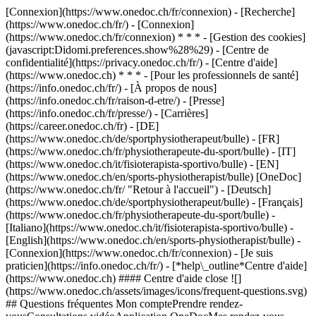
[Connexion](https://www.onedoc.ch/fr/connexion) - [Recherche]
(https://www.onedoc.ch/fr/) - [Connexion]
(https://www.onedoc.ch/fr/connexion) * * * - [Gestion des cookies]
(javascript:Didomi.preferences.show%28%29) - [Centre de
confidentialité](https://privacy.onedoc.ch/fr/) - [Centre d'aide]
(https://www.onedoc.ch) * * * - [Pour les professionnels de santé]
(https://info.onedoc.ch/fr/) - [À propos de nous]
(https://info.onedoc.ch/fr/raison-d-etre/) - [Presse]
(https://info.onedoc.ch/fr/presse/) - [Carrières]
(https://career.onedoc.ch/fr)
- [DE]
(https://www.onedoc.ch/de/sportphysiotherapeut/bulle) - [FR]
(https://www.onedoc.ch/fr/physiotherapeute-du-sport/bulle) - [IT]
(https://www.onedoc.ch/it/fisioterapista-sportivo/bulle) - [EN]
(https://www.onedoc.ch/en/sports-physiotherapist/bulle) [OneDoc]
(https://www.onedoc.ch/fr/ "Retour à l'accueil") - [Deutsch]
(https://www.onedoc.ch/de/sportphysiotherapeut/bulle) - [Français]
(https://www.onedoc.ch/fr/physiotherapeute-du-sport/bulle) -
[Italiano](https://www.onedoc.ch/it/fisioterapista-sportivo/bulle) -
[English](https://www.onedoc.ch/en/sports-physiotherapist/bulle)
-
[Connexion](https://www.onedoc.ch/fr/connexion) - [Je suis
praticien](https://info.onedoc.ch/fr/)
- [*help\_outline*Centre d'aide]
(https://www.onedoc.ch) #### Centre d'aide close ![]
(https://www.onedoc.ch/assets/images/icons/frequent-questions.svg)
## Questions fréquentes Mon comptePrendre rendez-