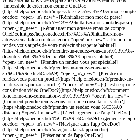
vousConsultations vidéoApplication OneDocMes rendez-vous -
[Impossible de créer mon compte OneDoc]
(https://help.onedoc.ch/fr/impossible-de-cr%C3%A9er-mon-compte-
onedoc) *open\_in\_new* - [Réinitialiser mon mot de passe]
(https://help.onedoc.ch/fr/r%C3%A9initialiser-mon-mot-de-passe)
*open\_in\_new* - [Réinitialiser mon adresse email de compte
OneDoc](https://help.onedoc.ch/fr/r%C3%A9initialiser-mon-
adresse-email-de-compte-onedoc) *open\_in\_new*
- [Prendre un
rendez-vous auprès de votre médecin/thérapeute habituel]
(https://help.onedoc.ch/fr/prendre-un-rendez-vous-aupr%C3%A8s-
de-votre-m%C3%A9decin/th%C3%A9rapeute-habituel)
*open\_in\_new* - [Prendre un rendez-vous par spécialité]
(https://help.onedoc.ch/fr/prendre-un-rendez-vous-par-
sp%C3%A9cialit%C3%A9) *open\_in\_new* - [Prendre un
rendez-vous pour un proche](https://help.onedoc.ch/fr/prendre-un-
rendez-vous-pour-un-proche) *open\_in\_new*
- [Qu'est ce qu'une
consultation vidéo OneDoc?](https://help.onedoc.ch/fr/comment-
fonctionne-une-consultation-vid%C3%A9o) *open\_in\_new* -
[Comment prendre rendez-vous pour une consultation vidéo?]
(https://help.onedoc.ch/fr/prendre-un-rendez-vous-%C3%A0-
distance) *open\_in\_new*
- [Téléchargement de l'app OneDoc]
(https://help.onedoc.ch/fr/t%C3%A9l%C3%A9chargement-de-lapp-
onedoc) *open\_in\_new* - [Naviguer dans l'app OneDoc]
(https://help.onedoc.ch/fr/naviguer-dans-lapp-onedoc)
*open\_in\_new* - [Présentation de l'app OneDoc]