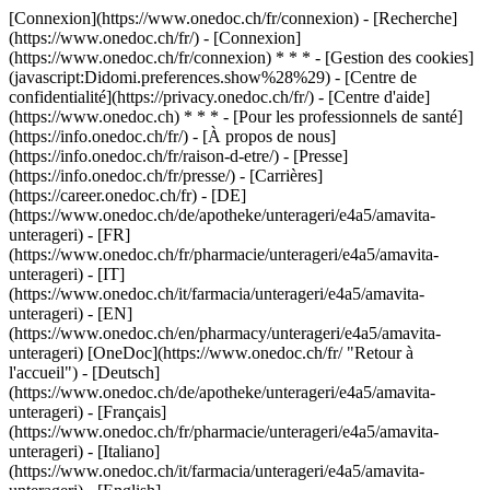
[Connexion](https://www.onedoc.ch/fr/connexion) - [Recherche]
(https://www.onedoc.ch/fr/) - [Connexion]
(https://www.onedoc.ch/fr/connexion) * * * - [Gestion des cookies]
(javascript:Didomi.preferences.show%28%29) - [Centre de
confidentialité](https://privacy.onedoc.ch/fr/) - [Centre d'aide]
(https://www.onedoc.ch) * * * - [Pour les professionnels de santé]
(https://info.onedoc.ch/fr/) - [À propos de nous]
(https://info.onedoc.ch/fr/raison-d-etre/) - [Presse]
(https://info.onedoc.ch/fr/presse/) - [Carrières]
(https://career.onedoc.ch/fr)
- [DE]
(https://www.onedoc.ch/de/apotheke/unterageri/e4a5/amavita-
unterageri) - [FR]
(https://www.onedoc.ch/fr/pharmacie/unterageri/e4a5/amavita-
unterageri) - [IT]
(https://www.onedoc.ch/it/farmacia/unterageri/e4a5/amavita-
unterageri) - [EN]
(https://www.onedoc.ch/en/pharmacy/unterageri/e4a5/amavita-
unterageri) [OneDoc](https://www.onedoc.ch/fr/ "Retour à
l'accueil") - [Deutsch]
(https://www.onedoc.ch/de/apotheke/unterageri/e4a5/amavita-
unterageri) - [Français]
(https://www.onedoc.ch/fr/pharmacie/unterageri/e4a5/amavita-
unterageri) - [Italiano]
(https://www.onedoc.ch/it/farmacia/unterageri/e4a5/amavita-