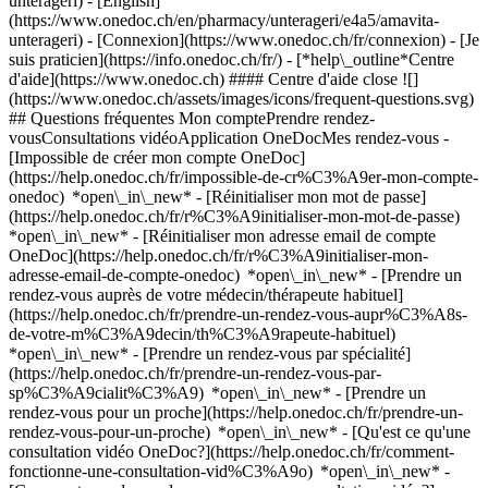
unterageri) - [English]
(https://www.onedoc.ch/en/pharmacy/unterageri/e4a5/amavita-
unterageri)
- [Connexion](https://www.onedoc.ch/fr/connexion) - [Je
suis praticien](https://info.onedoc.ch/fr/)
- [*help\_outline*Centre
d'aide](https://www.onedoc.ch) #### Centre d'aide close ![]
(https://www.onedoc.ch/assets/images/icons/frequent-questions.svg)
## Questions fréquentes Mon comptePrendre rendez-
vousConsultations vidéoApplication OneDocMes rendez-vous -
[Impossible de créer mon compte OneDoc]
(https://help.onedoc.ch/fr/impossible-de-cr%C3%A9er-mon-compte-
onedoc) *open\_in\_new* - [Réinitialiser mon mot de passe]
(https://help.onedoc.ch/fr/r%C3%A9initialiser-mon-mot-de-passe)
*open\_in\_new* - [Réinitialiser mon adresse email de compte
OneDoc](https://help.onedoc.ch/fr/r%C3%A9initialiser-mon-
adresse-email-de-compte-onedoc) *open\_in\_new*
- [Prendre un
rendez-vous auprès de votre médecin/thérapeute habituel]
(https://help.onedoc.ch/fr/prendre-un-rendez-vous-aupr%C3%A8s-
de-votre-m%C3%A9decin/th%C3%A9rapeute-habituel)
*open\_in\_new* - [Prendre un rendez-vous par spécialité]
(https://help.onedoc.ch/fr/prendre-un-rendez-vous-par-
sp%C3%A9cialit%C3%A9) *open\_in\_new* - [Prendre un
rendez-vous pour un proche](https://help.onedoc.ch/fr/prendre-un-
rendez-vous-pour-un-proche) *open\_in\_new*
- [Qu'est ce qu'une
consultation vidéo OneDoc?](https://help.onedoc.ch/fr/comment-
fonctionne-une-consultation-vid%C3%A9o) *open\_in\_new* -