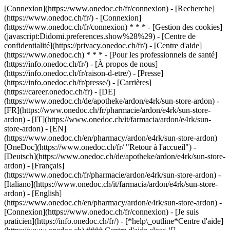
[Connexion](https://www.onedoc.ch/fr/connexion) - [Recherche]
(https://www.onedoc.ch/fr/) - [Connexion]
(https://www.onedoc.ch/fr/connexion) * * * - [Gestion des cookies]
(javascript:Didomi.preferences.show%28%29) - [Centre de
confidentialité](https://privacy.onedoc.ch/fr/) - [Centre d'aide]
(https://www.onedoc.ch) * * * - [Pour les professionnels de santé]
(https://info.onedoc.ch/fr/) - [À propos de nous]
(https://info.onedoc.ch/fr/raison-d-etre/) - [Presse]
(https://info.onedoc.ch/fr/presse/) - [Carrières]
(https://career.onedoc.ch/fr)
- [DE]
(https://www.onedoc.ch/de/apotheke/ardon/e4rk/sun-store-ardon) -
[FR](https://www.onedoc.ch/fr/pharmacie/ardon/e4rk/sun-store-
ardon) - [IT](https://www.onedoc.ch/it/farmacia/ardon/e4rk/sun-
store-ardon) - [EN]
(https://www.onedoc.ch/en/pharmacy/ardon/e4rk/sun-store-ardon)
[OneDoc](https://www.onedoc.ch/fr/ "Retour à l'accueil") -
[Deutsch](https://www.onedoc.ch/de/apotheke/ardon/e4rk/sun-store-
ardon) - [Français]
(https://www.onedoc.ch/fr/pharmacie/ardon/e4rk/sun-store-ardon) -
[Italiano](https://www.onedoc.ch/it/farmacia/ardon/e4rk/sun-store-
ardon) - [English]
(https://www.onedoc.ch/en/pharmacy/ardon/e4rk/sun-store-ardon)
-
[Connexion](https://www.onedoc.ch/fr/connexion) - [Je suis
praticien](https://info.onedoc.ch/fr/)
- [*help\_outline*Centre d'aide]