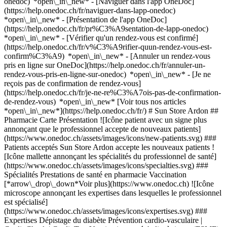
onedoc) *open\_in\_new* - [Naviguer dans l'app OneDoc]
(https://help.onedoc.ch/fr/naviguer-dans-lapp-onedoc)
*open\_in\_new* - [Présentation de l'app OneDoc]
(https://help.onedoc.ch/fr/pr%C3%A9sentation-de-lapp-onedoc)
*open\_in\_new*
- [Vérifier qu'un rendez-vous est confirmé](https://help.onedoc.ch/fr/v%C3%A9rifier-quun-rendez-vous-est-confirm%C3%A9) *open\_in\_new* - [Annuler un rendez-vous pris en ligne sur OneDoc](https://help.onedoc.ch/fr/annuler-un-rendez-vous-pris-en-ligne-sur-onedoc) *open\_in\_new* - [Je ne reçois pas de confirmation de rendez-vous](https://help.onedoc.ch/fr/je-ne-re%C3%A7ois-pas-de-confirmation-de-rendez-vous) *open\_in\_new* [Voir tous nos articles *open\_in\_new*](https://help.onedoc.ch/fr/) # Sun Store Ardon ## Pharmacie Carte Présentation ![Icône patient avec un signe plus annonçant que le professionnel accepte de nouveaux patients](https://www.onedoc.ch/assets/images/icons/new-patients.svg) ### Patients acceptés Sun Store Ardon accepte les nouveaux patients ![Icône mallette annonçant les spécialités du professionnel de santé](https://www.onedoc.ch/assets/images/icons/specialties.svg) ### Spécialités Prestations de santé en pharmacie Vaccination [*arrow\_drop\_down*Voir plus](https://www.onedoc.ch) ![Icône microscope annonçant les expertises dans lesquelles le professionnel est spécialisé](https://www.onedoc.ch/assets/images/icons/expertises.svg) ### Expertises Dépistage du diabète Prévention cardio-vasculaire | CardioCheck | CardioTest Vaccination encéphalite à tiques (FSME) Vaccination grippe [*arrow\_drop\_down*Voir plus](https://www.onedoc.ch) ![Marqueur annonçant la carte et les informations d’accès du cabinet](https://www.onedoc.ch/assets/images/icons/map.svg) ### Carte et informations d'accès #### Sun Store Ardon Route du Simplon 46 1957 Ardon #### Horaire d'ouverture Actuellement fermé - Ouvre lundi à 08:00 *expand\_more* Lundi: 08:00 - 12:00 et 13:30 - 18:30 Mardi: 08:00 - 12:00 et 13:30 - 18:30 Mercredi: 08:00 - 12:00 et 13:30 - 18:30 Jeudi: 08:00 - 12:00 et 13:30 - 18:30 Vendredi: 08:00 - 12:00 et 13:30 - 18:30 Samedi: 08:00 - 12:00 Dimanche: Fermé #### Pharmacie Sun Store [Nos pharmacies](https://www.onedoc.ch/fr/reseau-de-pharmacies/gti/pharmacie-sun-store "Nos pharmacies - Pharmacie Sun Store") #### Site web [Voir le site *open\_in\_new*](https://www.sunstore.ch/fr/trouver-une-pharmacie/pharmacie-sun-store-ardon) ![Icône document annonçant la présentation de l’établissement](https://www.onedoc.ch/assets/images/icons/presentation.svg) ### Présentation de l'établissement __Sun Store Ardon__, __pharmacie__ à Ardon, vous reçoit sur rendez-vous. Pour plus d'informations et pour prendre rendez-vous, composez le [058 878 50 50](tel:+41588785050). [](https://assets.onedoc.ch/images/entities/b7d0c6eacbf8a76bf9295f0eccf9546cce10c58cdf5d4ac7707c3a2a172ea5bd.png) ![Icône bulle de dialogue annonçant la section FAQ](https://www.onedoc.ch/assets/images/icons/faq.svg) ### FAQ *expand\_more* *keyboard\_arrow\_right* ## Quelle est l'adresse de Sun Store Ardon? Sun Store Ardon reçoit des patients à Route du Simplon 46, 1957 Ardon. * * * *keyboard\_arrow\_right* ## Quels sont les horaires d'ouverture de Sun Store Ardon? Sun Store Ardon est ouvert: - Le lundi de 08:00 à 12:00 et de 13:30 à 18:30 - Le mardi de 08:00 à 12:00 et de 13:30 à 18:30 - Le mercredi de 08:00 à 12:00 et de 13:30 à 18:30 - Le jeudi de 08:00 à 12:00 et de 13:30 à 18:30 - Le vendredi de 08:00 à 12:00 et de 13:30 à 18:30 - Le samedi de 08:00 à 12:00 - Le dimanche fermé * * * *keyboard\_arrow\_right* ## Quel est le site web de Sun Store Ardon? Vous pouvez consulter le site web de Sun Store Ardon à l'adresse suivante: [https://www.sunstore.ch/fr/tro... *open\_in\_new*](https://www.sunstore.ch/fr/trouver-une-pharmacie/pharmacie-sun-store-ardon) . * * * *keyboard\_arrow\_right* ## Quel est le numéro de téléphone de Sun Store Ardon? Le numéro de téléphone de Sun Store Ardon est [058 878 50 50](tel:+41588785050). * * * *keyboard\_arrow\_right* ## Quelles sont les spécialités pratiquées au sein de Sun Store Ardon? Sun Store Ardon propose des consultations en [Prestations de santé en pharmacie](https://www.onedoc.ch/fr/prestations-de-sante-en-pharmacie/ardon) et [Vaccination](https://www.onedoc.ch/fr/centre-de-vaccination/ardon). * * * *keyboard\_arrow\_right* ## Quelles sont les expertises de Sun Store Ardon? Les expertises de Sun Store Ardon sont: [Dépistage du diabète](https://www.onedoc.ch/fr/depistage-du-diabete/ardon), [Prévention cardio-vasculaire | CardioCheck | CardioTest](https://www.onedoc.ch/fr/prevention-cardio-vasculaire-cardiocheck-cardiotest/ardon), [Vaccination encéphalite à tiques (FSME)](https://www.onedoc.ch/fr/vaccination-encephalite-a-tiques-fsme/ardon) et [Vaccination grippe](https://www.onedoc.ch/fr/vaccination-grippe/ardon). * * * *keyboard\_arrow\_right* ## Est-ce que Sun Store Ardon accepte les nouveaux patients? Oui, Sun Store Ardon accepte les nouveaux patients. Pour prendre rendez-vous, les nouveaux patients peuvent facilement réserver en ligne via OneDoc. * * * *keyboard\_arrow\_right* ## Quelles sont les langues parlées au sein de Sun Store Ardon? Sun Store Ardon propose des consultations en Français. 1. [OneDoc](https://www.onedoc.ch/fr/)/ 2. [Pharmacie](https://www.onedoc.ch/fr/pharmacie)/ 3. [Canton du Valais](https://www.onedoc.ch/fr/pharmacie/canton-du-valais)/ 4. [Ardon](https://www.onedoc.ch/fr/pharmacie/ardon)/ 5. Sun Store Ardon ### Prenez RDV avec Sun Store Ardon Renseignez les informations suivantes *error\_outline* Oups! *chevron\_left* dim. 09 août *chevron\_right* Voir plus de rendez-vous Aucun professionnel de santé n'accepte actuellement la prise de rendez-vous en ligne. Notre équipe se tient à votre disposition au [058 878 50 50](tel:+41588785050) pour vous aider. Créneau horaire Prendre rendez-vous ### Téléchargez l'app OneDoc Prenez rendez-vous en ligne chez un médecin, un dentiste ou un thérapeute proche de vous en Suisse. L'application OneDoc vous permet de gérer tous vos rendez-vous médicaux depuis votre natel, n'importe où et n'importe quand. ![Code QR redirigeant vers l’App Store ou Google Play pour télécharger l’app OneDoc Patients](https://www.onedoc.ch/assets/images/download-app-qr.jpeg) Scannez le QR code pour télécharger l’application [![Téléchargez notre application sur l'App Store!](https://www.onedoc.ch/assets/images/app-store-badge-fr.svg)](https://apps.apple.com/ch/app/onedoc/id1592376413?l=fr)[![Téléchargez notre application sur le Google Play Store!](https://www.onedoc.ch/assets/images/google-play-badge-fr.png)](https://play.google.com/store/apps/details?id=ch.onedoc.patient&hl=fr-CH) *keyboard\_arrow\_right* ## Recherches associées [Centre de vaccination à Sion](https://www.onedoc.ch/fr/centre-de-vaccination/sion)[Prestations de santé en pharmacie à Bulle](https://www.onedoc.ch/fr/prestations-de-sante-en-pharmacie/bulle)[Prestations de santé en pharmacie à Sion](https://www.onedoc.ch/fr/prestations-de-sante-en-pharmacie/sion)[Centre de vaccination à Sierre](https://www.onedoc.ch/fr/centre-de-vaccination/sierre)[Prestations de santé en pharmacie à Sierre](https://www.onedoc.ch/fr/prestations-de-sante-en-pharmacie/sierre)[Prestations de santé en pharmacie à Vevey](https://www.onedoc.ch/fr/prestations-de-sante-en-pharmacie/vevey)[Centre de vaccination à Vevey](https://www.onedoc.ch/fr/centre-de-vaccination/vevey)[Centre de vaccination à Montreux](https://www.onedoc.ch/fr/centre-de-vaccination/montreux)[Centre de vaccination à Monthey](https://www.onedoc.ch/fr/centre-de-vaccination/monthey)[Prestations de santé en pharmacie à Conthey](https://www.onedoc.ch/fr/prestations-de-sante-en-pharmacie/conthey)[Prestations de santé en pharmacie à Monthey](https://www.onedoc.ch/fr/prestations-de-sante-en-pharmacie/monthey)[Centre de vaccination à Conthey](https://www.onedoc.ch/fr/centre-de-vaccination/conthey)[Centre de vaccination à Bulle](https://www.onedoc.ch/fr/centre-de-vaccination/bulle)[Prestations de santé en pharmacie à Montreux](https://www.onedoc.ch/fr/prestations-de-sante-en-pharmacie/montreux)[Prestations de santé en pharmacie à Blonay - Saint-Légier](https://www.onedoc.ch/fr/prestations-de-sante-en-pharmacie/blonay-saint-legier)[Centre de vaccination à Châtel-Saint-Denis](https://www.onedoc.ch/fr/centre-de-vaccination/chatel-saint-denis)[Prestations de santé en pharmacie à Aigle](https://www.onedoc.ch/fr/prestations-de-sante-en-pharmacie/aigle)[Centre de vaccination à Aigle](https://www.onedoc.ch/fr/centre-de-vaccination/aigle)[Centre de vaccination à Martigny](https://www.onedoc.ch/fr/centre-de-vaccination/martigny)[Prestations de santé en pharmacie à Châtel-Saint-Denis](https://www.onedoc.ch/fr/prestations-de-sante-en-pharmacie/chatel-saint-denis)[Prestations de santé en pharmacie à Martigny](https://www.onedoc.ch/fr/prestations-de-sante-en-pharmacie/martigny) *keyboard\_arrow\_right* ## Recherches fréquentes [Pharmacie à Sion](https://www.onedoc.ch/fr/pharmacie/sion)[Pharmacie à Sierre](https://www.onedoc.ch/fr/pharmacie/sierre)[Pharmacie à Martigny](https://www.onedoc.ch/fr/pharmacie/martigny)[Pharmacie à Conthey](https://www.onedoc.ch/fr/pharmacie/conthey)[Pharmacie à Monthey](https://www.onedoc.ch/fr/pharmacie/monthey)[Pharmacie à Fiesch](https://www.onedoc.ch/fr/pharmacie/fiesch)[Pharmacie à Saillon](https://www.onedoc.ch/fr/pharmacie/saillon)[Pharmacie à Drône](https://www.onedoc.ch/fr/pharmacie/drone)[Pharmacie à Vétroz](https://www.onedoc.ch/fr/pharmacie/vetroz)[Pharmacie à Brig](https://www.onedoc.ch/fr/pharmacie/brig)[Pharmacie à Collombey](https://www.onedoc.ch/fr/pharmacie/collombey)[Pharmacie à Crans-Montana](https://www.onedoc.ch/fr/pharmacie/crans-montana)[Pharmacie à Viège](https://www.onedoc.ch/fr/pharmacie/viege)[Pharmacie à Val de Bagnes](https://www.onedoc.ch/fr/pharmacie/val-de-bagnes)[Pharmacie à Ardon](https://www.onedoc.ch/fr/pharmacie/ardon)[Pharmacie à Zermatt](https://www.onedoc.ch/fr/pharmacie/zermatt) *keyboard\_arrow\_right* ## Trouver un établissement [Cabinet médical](https://www.onedoc.ch/fr/cabinet-medical)[Centre médical](https://