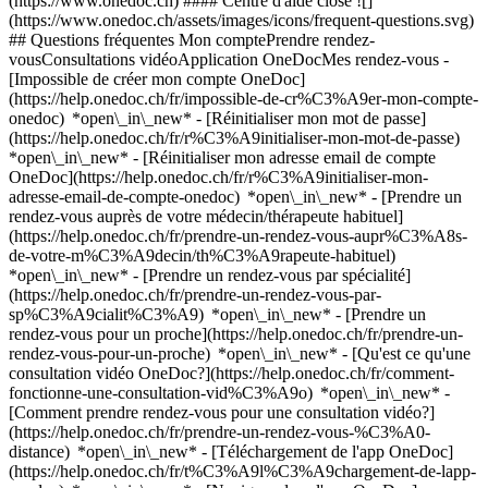
(https://www.onedoc.ch) #### Centre d'aide close ![]
(https://www.onedoc.ch/assets/images/icons/frequent-questions.svg)
## Questions fréquentes Mon comptePrendre rendez-
vousConsultations vidéoApplication OneDocMes rendez-vous -
[Impossible de créer mon compte OneDoc]
(https://help.onedoc.ch/fr/impossible-de-cr%C3%A9er-mon-compte-
onedoc) *open\_in\_new* - [Réinitialiser mon mot de passe]
(https://help.onedoc.ch/fr/r%C3%A9initialiser-mon-mot-de-passe)
*open\_in\_new* - [Réinitialiser mon adresse email de compte
OneDoc](https://help.onedoc.ch/fr/r%C3%A9initialiser-mon-
adresse-email-de-compte-onedoc) *open\_in\_new*
- [Prendre un
rendez-vous auprès de votre médecin/thérapeute habituel]
(https://help.onedoc.ch/fr/prendre-un-rendez-vous-aupr%C3%A8s-
de-votre-m%C3%A9decin/th%C3%A9rapeute-habituel)
*open\_in\_new* - [Prendre un rendez-vous par spécialité]
(https://help.onedoc.ch/fr/prendre-un-rendez-vous-par-
sp%C3%A9cialit%C3%A9) *open\_in\_new* - [Prendre un
rendez-vous pour un proche](https://help.onedoc.ch/fr/prendre-un-
rendez-vous-pour-un-proche) *open\_in\_new*
- [Qu'est ce qu'une
consultation vidéo OneDoc?](https://help.onedoc.ch/fr/comment-
fonctionne-une-consultation-vid%C3%A9o) *open\_in\_new* -
[Comment prendre rendez-vous pour une consultation vidéo?]
(https://help.onedoc.ch/fr/prendre-un-rendez-vous-%C3%A0-
distance) *open\_in\_new*
- [Téléchargement de l'app OneDoc]
(https://help.onedoc.ch/fr/t%C3%A9l%C3%A9chargement-de-lapp-