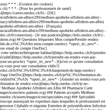
on) * * * - [Gestion des cookies]
ch) * * * - [Pour les professionnels de santé]
s](https://career.onedoc.ch/fr)
- [DE]
e/affoltern-am-albis/e299/medbase-apotheke-affoltern-am-albis) -
macy/affoltern-am-albis/e299/medbase-apotheke-affoltern-am-albis)
otheke-affoltern-am-albis) - [Français]
macia/affoltern-am-albis/e299/medbase-apotheke-affoltern-am-albis) -
c.ch/fr/connexion) - [Je suis praticien](https://info.onedoc.ch/fr/)
-
estions.svg) ## Questions fréquentes Mon comptePrendre rendez-
ossible-de-cr%C3%A9er-mon-compte-onedoc) *open\_in\_new* -
resse email de compte OneDoc]
votre médecin/thérapeute habituel](https://help.onedoc.ch/fr/prendre-
té](https://help.onedoc.ch/fr/prendre-un-rendez-vous-par-
-pour-un-proche) *open\_in\_new*
- [Qu'est ce qu'une consultation
z-vous pour une consultation vidéo?]
lp.onedoc.ch/fr/t%C3%A9l%C3%A9chargement-de-lapp-onedoc)
e l'app OneDoc](https://help.onedoc.ch/fr/pr%C3%A9sentation-de-
am Albis? Medbase Apotheke Affoltern am Albis reçoit des patients à Centralweg 4, 8910 Affoltern am Albis. * * * *keyboard\_arrow\_right* ## Quels sont les horaires d'ouverture de Medbase Apotheke Affoltern am Albis? Medbase Apotheke Affoltern am Albis est ouvert: - Le lundi de 08:00 à 19:00 - Le mardi de 08:00 à 19:00 - Le mercredi de 08:00 à 19:00 - Le jeudi de 08:00 à 19:00 - Le vendredi de 08:00 à 19:00 - Le samedi de 08:00 à 17:00 - Le dimanche fermé * * * *keyboard\_arrow\_right* ## Quel est le numéro de téléphone de Medbase Apotheke Affoltern am Albis? Le numéro de téléphone de Medbase Apotheke Affoltern am Albis est [044 761 63 24](tel:+41447616324). * * * *keyboard\_arrow\_right* ## Quelles sont les spécialités pratiquées au sein de Medbase Apotheke Affoltern am Albis? Medbase Apotheke Affoltern am Albis propose des consultations en [Prestations de santé en pharmacie](https://www.onedoc.ch/fr/prestations-de-sante-en-pharmacie/affoltern-am-albis), [Vaccination](https://www.onedoc.ch/fr/centre-de-vaccination/affoltern-am-albis) et [Vaccination COVID-19](https://www.onedoc.ch/fr/centre-de-vaccination-covid/affoltern-am-albis). * * * *keyboard\_arrow\_right* ## Quelles sont les expertises de Medbase Apotheke Affoltern am Albis? Les expertises de Medbase Apotheke Affoltern am Albis sont: [Allergie | AllergoTest | Bilan allergologique](https://www.onedoc.ch/fr/allergie-allergotest-bilan-allergologique/affoltern-am-albis), [Bas de compression](https://www.onedoc.ch/fr/bas-de-compression/affoltern-am-albis), [Céphalée et migraine](https://www.onedoc.ch/fr/cephalee-et-migraine/affoltern-am-albis), [Entretien de polymédication](https://www.onedoc.ch/fr/entretien-de-polymedication/affoltern-am-albis), [Infection urinaire | Cystite](https://www.onedoc.ch/fr/infection-urinaire-cystite/affoltern-am-albis), [Mesure de la glycémie](https://www.onedoc.ch/fr/mesure-de-la-glycemie/affoltern-am-albis), [Mesure de la pression artérielle | Tension](https://www.onedoc.ch/fr/mesure-de-la-pression-arterielle-tension/affoltern-am-albis), [Mesure du cholestérol](https://www.onedoc.ch/fr/mesure-du-cholesterol/affoltern-am-albis), [Mise à jour du carnet de vaccination](https://www.onedoc.ch/fr/mise-a-jour-du-carnet-de-vaccination/affoltern-am-albis), [Prévention cardio-vasculaire | CardioCheck | CardioTest](https://www.onedoc.ch/fr/prevention-cardio-vasculaire-cardiocheck-cardiotest/affoltern-am-albis), [Soins des plaies | Soins pansements](https://www.onedoc.ch/fr/soins-des-plaies-soins-pansements/affoltern-am-albis), [Troubles de l’érection | Impuissance](https://www.onedoc.ch/fr/troubles-de-l-erection-impuissance/affoltern-am-albis), [Vaccination encéphalite à tiques (FSME)](https://www.onedoc.ch/fr/vaccination-encephalite-a-tiques-fsme/affoltern-am-albis), [Vaccination grippe](https://www.onedoc.ch/fr/vaccination-grippe/affoltern-am-albis), [Vaccination hépatite A/B](https://www.onedoc.ch/fr/vaccination-hepatite-a-b/affoltern-am-albis) et [Vaccination tétanos - diphtérie - coqueluche (DTP)](https://www.onedoc.ch/fr/vaccination-tetanos-diphterie-coqueluche-dtp/affoltern-am-albis). * * * *keyboard\_arrow\_right* ## Est-ce que Medbase Apotheke Affoltern am Albis accepte les nouveaux patients? Oui, Medbase Apotheke Affoltern am Albis accepte les nouveaux patients. Pour prendre rendez-vous, les nouveaux patients peuvent facilement réserver en ligne via OneDoc. * * * *keyboard\_arrow\_right* ## Quelles sont les langues parlées au sein de Medbase Apotheke Affoltern am Albis? Medbase Apotheke Affoltern am Albis propose des consultations en Allemand. 1. [OneDoc](https://www.onedoc.ch/fr/)/ 2. [Pharmacie](https://www.onedoc.ch/fr/pharmacie)/ 3. [Canton de Zurich](https://www.onedoc.ch/fr/pharmacie/canton-de-zurich)/ 4. [Affoltern am Albis](https://www.onedoc.ch/fr/pharma