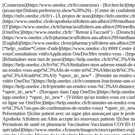
[Connexion](https://www.onedoc.ch/fr/connexion) - [Recherche](https
(javascript:Didomi.preferences.show%28%29) - [Centre de confidentiali
(https://info.onedoc.ch/fr/) - [À propos de nous](https://info.onedoc.ch/
(https://www.onedoc.ch/de/apotheke/affoltern-am-albis/e299/medbase-
[IT](https://www.onedoc.ch/it/farmacia/affoltern-am-albis/e299/medb
[OneDoc](https://www.onedoc.ch/fr/ "Retour à l'accueil") - [Deutsch
(https://www.onedoc.ch/fr/pharmacie/affoltern-am-albis/e299/medbase-
[English](https://www.onedoc.ch/en/pharmacy/affoltern-am-albis/e29
[*help\_outline*Centre d'aide](https://www.onedoc.ch) #### Centre d
vousConsultations vidéoApplication OneDocMes rendez-vous - [Imp
[Réinitialiser mon mot de passe](https://help.onedoc.ch/fr/r%C3%A9
(https://help.onedoc.ch/fr/r%C3%A9initialiser-mon-adresse-email-
un-rendez-vous-aupr%C3%A8s-de-votre-m%C3%A9decin/th%C3%A9rapeut
sp%C3%A9cialit%C3%A9) *open\_in\_new* - [Prendre un rendez-vous
vidéo OneDoc?](https://help.onedoc.ch/fr/comment-fonctionne-une-
(https://help.onedoc.ch/fr/prendre-un-rendez-vous-%C3%A0-distan
*open\_in\_new* - [Naviguer dans l'app OneDoc](https://help.onedoc
lapp-onedoc) *open\_in\_new*
- [Vérifier qu'un rendez-vous est confirmé](https://help.onedoc.ch/fr/v%C3%A9rifier-quun-rendez-vous-est-confirm%C3%A9) *open\_in\_new* - [Annuler un rendez-vous pris en ligne sur OneDoc](https://help.onedoc.ch/fr/annuler-un-rendez-vous-pris-en-ligne-sur-onedoc) *open\_in\_new* - [Je ne reçois pas de confirmation de rendez-vous](https://help.onedoc.ch/fr/je-ne-re%C3%A7ois-pas-de-confirmation-de-rendez-vous) *open\_in\_new* [Voir tous nos articles *open\_in\_new*](https://help.onedoc.ch/fr/) # Medbase Apotheke Affoltern am Albis ## Pharmacie Carte Présentation ![Icône patient avec un signe plus annonçant que le professionnel accepte de nouveaux patients](https://www.onedoc.ch/assets/images/icons/new-patients.svg) ### Patients acceptés Medbase Apotheke Affoltern am Albis accepte les nouveaux patients ![Icône mallette annonçant les spécialités du professionnel de santé](https://www.onedoc.ch/assets/images/icons/specialties.svg) ### Spécialités Prestations de santé en pharmacie Vaccination Vaccination COVID-19 [*arrow\_drop\_down*Voir plus](https://www.onedoc.ch) ![Icône microscope annonçant les expertises dans lesquelles le professionnel est spécialisé](https://www.onedoc.ch/assets/images/icons/expertises.svg) ### Expertises Allergie | AllergoTest | Bilan allergologique Bas de compression Céphalée et migraine Entretien de polymédication Infection urinaire | Cystite Mesure de la glycémie Mesure de la pression artérielle | Tension Mesure du cholestérol Mise à jour du carnet de vaccination Prévention cardio-vasculaire | CardioCheck | CardioTest Soins des plaies | Soins pansements Troubles de l’érection | Impuissance Vaccination encéphalite à tiques (FSME) Vaccination grippe Vaccination hépatite A/B Vaccination tétanos - diphtérie - coqueluche (DTP) [*arrow\_drop\_down*Voir plus](https://www.onedoc.ch) ![Marqueur annonçant la carte et les informations d’accès du cabinet](https://www.onedoc.ch/assets/images/icons/map.svg) ### Carte et informations d'accès #### Medbase Apotheke Affoltern am Albis Centralweg 4 8910 Affoltern am Albis #### Horaire d'ouverture Actuellement 