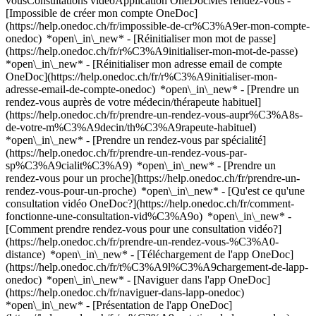
vousConsultations vidéoApplication OneDocMes rendez-vous -
[Impossible de créer mon compte OneDoc]
(https://help.onedoc.ch/fr/impossible-de-cr%C3%A9er-mon-compte-
onedoc) *open\_in\_new* - [Réinitialiser mon mot de passe]
(https://help.onedoc.ch/fr/r%C3%A9initialiser-mon-mot-de-passe)
*open\_in\_new* - [Réinitialiser mon adresse email de compte
OneDoc](https://help.onedoc.ch/fr/r%C3%A9initialiser-mon-
adresse-email-de-compte-onedoc) *open\_in\_new*
- [Prendre un
rendez-vous auprès de votre médecin/thérapeute habituel]
(https://help.onedoc.ch/fr/prendre-un-rendez-vous-aupr%C3%A8s-
de-votre-m%C3%A9decin/th%C3%A9rapeute-habituel)
*open\_in\_new* - [Prendre un rendez-vous par spécialité]
(https://help.onedoc.ch/fr/prendre-un-rendez-vous-par-
sp%C3%A9cialit%C3%A9) *open\_in\_new* - [Prendre un
rendez-vous pour un proche](https://help.onedoc.ch/fr/prendre-un-
rendez-vous-pour-un-proche) *open\_in\_new*
- [Qu'est ce qu'une
consultation vidéo OneDoc?](https://help.onedoc.ch/fr/comment-
fonctionne-une-consultation-vid%C3%A9o) *open\_in\_new* -
[Comment prendre rendez-vous pour une consultation vidéo?]
(https://help.onedoc.ch/fr/prendre-un-rendez-vous-%C3%A0-
distance) *open\_in\_new*
- [Téléchargement de l'app OneDoc]
(https://help.onedoc.ch/fr/t%C3%A9l%C3%A9chargement-de-lapp-
onedoc) *open\_in\_new* - [Naviguer dans l'app OneDoc]
(https://help.onedoc.ch/fr/naviguer-dans-lapp-onedoc)
*open\_in\_new* - [Présentation de l'app OneDoc]