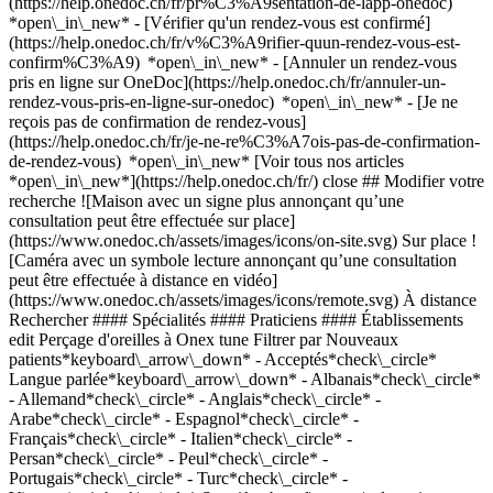
(https://help.onedoc.ch/fr/pr%C3%A9sentation-de-lapp-onedoc)
*open\_in\_new*
- [Vérifier qu'un rendez-vous est confirmé](https://help.onedoc.ch/fr/v%C3%A9rifier-quun-rendez-vous-est-confirm%C3%A9) *open\_in\_new* - [Annuler un rendez-vous pris en ligne sur OneDoc](https://help.onedoc.ch/fr/annuler-un-rendez-vous-pris-en-ligne-sur-onedoc) *open\_in\_new* - [Je ne reçois pas de confirmation de rendez-vous](https://help.onedoc.ch/fr/je-ne-re%C3%A7ois-pas-de-confirmation-de-rendez-vous) *open\_in\_new* [Voir tous nos articles *open\_in\_new*](https://help.onedoc.ch/fr/) close ## Modifier votre recherche ![Maison avec un signe plus annonçant qu’une consultation peut être effectuée sur place](https://www.onedoc.ch/assets/images/icons/on-site.svg) Sur place ![Caméra avec un symbole lecture annonçant qu’une consultation peut être effectuée à distance en vidéo](https://www.onedoc.ch/assets/images/icons/remote.svg) À distance Rechercher #### Spécialités #### Praticiens #### Établissements edit Perçage d'oreilles à Onex tune Filtrer par Nouveaux patients*keyboard\_arrow\_down* - Acceptés*check\_circle* Langue parlée*keyboard\_arrow\_down* - Albanais*check\_circle* - Allemand*check\_circle* - Anglais*check\_circle* - Arabe*check\_circle* - Espagnol*check\_circle* - Français*check\_circle* - Italien*check\_circle* - Persan*check\_circle* - Peul*check\_circle* - Portugais*check\_circle* - Turc*check\_circle* - Vietnamien*check\_circle* Sexe*keyboard\_arrow\_down* - Femme*check\_circle* - Homme*check\_circle* Réseau*keyboard\_arrow\_down* - Sun Store*check\_circle* - Amavita*check\_circle* - Coop Vitality*check\_circle* Disponibilité*keyboard\_arrow\_down* - Disponible aujourdhui*check\_circle* - Dans les 3 prochains jours*check\_circle* - Dans les 7 prochains jours*check\_circle* - Dans les 14 prochains jours*check\_circle* # __Perçage d'oreilles__ à __Onex__: prenez rendez-vous en ligne aujourd'hui ## 3 résultats à Onex [![Pharmacie Munier SA, pharmacie à Onex](https://assets.onedoc.ch/images/entities/63ecad2e3152028a8d46cc02a582a8e2558b8a2f70411c63aea710b0ba50595e-small.png "Pharmacie Munier SA, pharmacie à Onex")](https://www.onedoc.ch/fr/pharmacie/onex/e601/pharmacie-munier-sa) ### [Pharmacie Munier SA](https://www.onedoc.ch/fr/pharmacie/onex/e601/pharmacie-munier-sa) ![Badge indiquant un profil vérifié](https://www.onedoc.ch/assets/images/icons/checkmark.svg) Pharmacie Avenue des Grandes-Communes 27 1213 Onex ![Icône patient avec un signe plus annonçant que le professionnel accepte de nouveaux patients](https://www.onedoc.ch/assets/images/icons/new-patients.svg)Accepte les nouveaux patients [Réserver un RDV](https://www.onedoc.ch/fr/pharmacie/onex/e601/pharmacie-munier-sa) *chevron\_left* lun. 03 août *chevron\_right* Voir plus de rendez-vous *error\_outline* Une erreur s'est produite lors du chargement des disponibilités [Réessayer](https://www.onedoc.ch) [![Coop Vitality Onex, pharmacie à Onex](https://assets.onedoc.ch/images/entities/d28f2731f2af37f24c4d95cec9d2e4b75a8872863f68b5e8c393b504ffae1839-small.png "Coop Vitality Onex, pharmacie à Onex")](https://www.onedoc.ch/fr/pharmacie/onex/e2e3/coop-vitality-onex) ### [Coop Vitality Onex](https://www.onedoc.ch/fr/pharmacie/onex/e2e3/coop-vitality-onex) ![Badge indiquant un profil vérifié](https://www.onedoc.ch/assets/images/icons/checkmark.svg) Pharmacie Rue des Bossons 21 1213 Onex ![Icône patient avec un signe plus annonçant que le professionnel accepte de nouveaux patients](https://www.onedoc.ch/assets/images/icons/new-patients.svg)Accepte les nouveaux patients [Réserver un RDV](https://www.onedoc.ch/fr/pharmacie/onex/e2e3/coop-vitality-onex) *chevron\_left* lun. 03 août *chevron\_right* Voir plus de rendez-vous *error\_outline* Une erreur s'est produite lors du chargement des disponibilités [Réessayer](https://www.onedoc.ch) [![Pharmacie Populaire Caroll, prestations de santé en pharmacie à Onex](https://assets.onedoc.ch/images/users/45d0ffe7dfaeb858a778c7555a537d527e920fcf536cddb7f82133d6b69ab993-small.jpg "Pharmacie Populaire Caroll, prestations de santé en pharmacie à Onex")](https://www.onedoc.ch/fr/prestations-de-sante-en-pharmacie/onex/pcfu3/pharmacie-populaire-caroll) ### [Pharmacie Populaire Caroll](https://www.onedoc.ch/fr/prestations-de-sante-en-pharmacie/onex/pcfu3/pharmacie-populaire-caroll) ![Badge indiquant un profil vérifié](https://www.onedoc.ch/assets/images/icons/checkmark.svg) [Prestations de santé en pharmacie](https://www.onedoc.ch/fr/prestations-de-sante-en-pharmacie/onex) [Pharmacie Populaire Caroll](https://www.onedoc.ch/fr/pharmacie/onex/e41m/pharmacie-populaire-caroll) Chemin de la Caroline 18 1213 Onex ![Icône patient avec un signe plus annonçant que le professionnel accepte de nouveaux patients](https://www.onedoc.ch/assets/images/icons/new-patients.svg)Accepte les nouveaux patients [Réserver un RDV](https://www.onedoc.ch/fr/prestations-de-sante-en-pharmacie/onex/pcfu3/pharmacie-populaire-caroll) Expertises: Perçage d'oreilles, [Test streptocoques](https://www.onedoc.ch/fr/test-streptocoques/onex), [Dépistage du cancer colorectal](https://www.onedoc.ch/fr/depistage-du-cancer-colorectal/onex), [Vaccination encéphalite à tiques (FSME)](https://www.onedoc.ch/fr/vaccination-encephalite-a-tiques-fsme/onex), [Vaccination rougeole - rubéole - oreillon (ROR)](https://www.onedoc.ch/fr/vaccination-rougeole-rubeole-oreillon-ror/onex), [Bas de compression](https://www.onedoc.ch/fr/bas-de-compression/onex), [Contraception d'urgence](https://www.onedoc.ch/fr/contraception-d-urgence/onex), [Mesure de la glycémie](https://www.onedoc.ch/fr/mesure-de-la-glycemie/onex), [Préparation magistrale en aromathérapie](https://www.onedoc.ch/fr/preparation-magistrale-en-aromatherapie/onex)Voir plus *chevron\_left* lun. 03 août *chevron\_right* Voir plus de rendez-vous *error\_outline* Une erreur s'est produite lors du chargement des disponibilités [Réessayer](https://www.onedoc.ch) Expertises: Perçage d'oreilles, [Test streptocoques](https://www.onedoc.ch/fr/test-streptocoques/onex), [Dépistage du cancer colorectal](https://www.onedoc.ch/fr/depistage-du-cancer-colorectal/onex), [Vaccination encéphalite à tiques (FSME)](https://www.onedoc.ch/fr/vaccination-encephalite-a-tiques-fsme/onex), [Vaccination rougeole - rubéole - oreillon (ROR)](https://www.onedoc.ch/fr/vaccination-rougeole-rubeole-oreillon-ror/onex), [Bas de compression](https://www.onedoc.ch/fr/bas-de-compression/onex), [Contraception d'urgence](https://www.onedoc.ch/fr/contraception-d-urgence/onex), [Mesure de la glycémie](https://www.onedoc.ch/fr/mesure-de-la-glycemie/onex), [Préparation magistrale en aromathérapie](https://www.onedoc.ch/fr/preparation-magistrale-en-aromatherapie/onex)Voir plus ## __Perçage d'oreilles__: d'autres spécialistes sont réservables en ligne dans les environs de __Onex__ [![Sun Store Petit-Lancy, pharmacie à Lancy](https://assets.onedoc.ch/images/entities/602e1712b36c5929bb780a3cf4a363a05435660cadb4347a2b0f2549fc903e42-small.png "Sun Store Petit-Lancy, pharmacie à Lancy")](https://www.onedoc.ch/fr/pharmacie/lancy/e4q1/sun-store-petit-lancy) ### [Sun Store Petit-Lancy](https://www.onedoc.ch/fr/pharmacie/lancy/e4q1/sun-store-petit-lancy) ![Badge indiquant un profil vérifié](https://www.onedoc.ch/assets/images/icons/checkmark.svg) Pharmacie Route de Chancy 71 1213 Lancy ![Icône patient avec un signe plus annonçant que le professionnel accepte de nouveaux patients](https://www.onedoc.ch/assets/images/icons/new-patients.svg)Accepte les nouveaux patients [Réserver un RDV](https://www.onedoc.ch/fr/pharmacie/lancy/e4q1/sun-store-petit-lancy) *chevron\_left* lun. 03 août *chevron\_right* Voir plus de rendez-vous *error\_outline* Une erreur s'est produite lors du chargement des disponibilités [Réessayer](https://www.onedoc.ch) [![Pharmacie Populaire Noyer, centre de vaccination à Lancy](https://assets.onedoc.ch/images/users/780d15f31e615adebb70e5c155a5af200535a8fc30d7934b1a510d99faf35fe3-small.jpg "Pharmacie Populaire Noyer, centre de vaccination à Lancy")](https://www.onedoc.ch/fr/centre-de-vaccination/lancy/pcfve/pharmacie-populaire-noyer) ### [Pharmacie Populaire Noyer](https://www.onedoc.ch/fr/centre-de-vaccination/lancy/pcfve/pharmacie-populaire-noyer) ![Badge indiquant un profil vérifié](https://www.onedoc.ch/assets/images/icons/checkmark.svg) [Centre de vaccination](https://www.onedoc.ch/fr/centre-de-vaccination/lancy) [Pharmacie Populaire Noyer](https://www.onedoc.ch/fr/pharmacie/lancy/e41k/pharmacie-populaire-noyer) Chemin des Palettes 3 1212 Lancy ![Icône patient avec un signe plus annonçant que le professionnel accepte de nouveaux patients](https://www.onedoc.ch/assets/images/icons/new-patients.svg)Accepte les nouveaux patients [Réserver un RDV](https://www.onedoc.ch/fr/centre-de-vaccination/lancy/pcfve/pharmacie-populaire-noyer) Expertises:[Perçage d'oreilles](https://www.onedoc.ch/fr/percage-d-oreilles/lancy), [Test streptocoques](https://www.onedoc.ch/fr/test-streptocoques/lancy), [Vaccination encéphalite à tiques (FSME)](https://www.onedoc.ch/fr/vaccination-encephalite-a-tiques-fsme/lancy), [Vaccination rougeole - rubéole - oreillon (ROR)](https://www.onedoc.ch/fr/vaccination-rougeole-rubeole-oreillon-ror/lancy), [Vaccination tétanos - diphtérie - coqueluche (DTP)](https://www.onedoc.ch/fr/vaccination-tetanos-diphterie-coqueluche-dtp/lancy), [Vaccination hépatite A/B](https://www.onedoc.ch/fr/vaccination-hepatite-a-b/lancy), [Dépistage du cancer colorectal](https://www.onedoc.ch/fr/depistage-du-cancer-colorectal/lancy)Voir plus Expertises:[Perçage d'oreilles](https://www.onedoc.ch/fr/percage-d-oreilles/lancy), [Test streptocoques](https://www.onedoc.ch/fr/test-streptocoques/lancy), [Vaccination encéphalite à tiques (FSME)](https://www.onedoc.ch/fr/vaccination-encephalite-a-tiques-fsme/lancy), [Vaccination rougeole - rubéole - oreillon (ROR)](https://www.onedoc.ch/fr/vaccination-rougeole-rubeole-oreillon-ror/lancy), [Vaccination tétanos