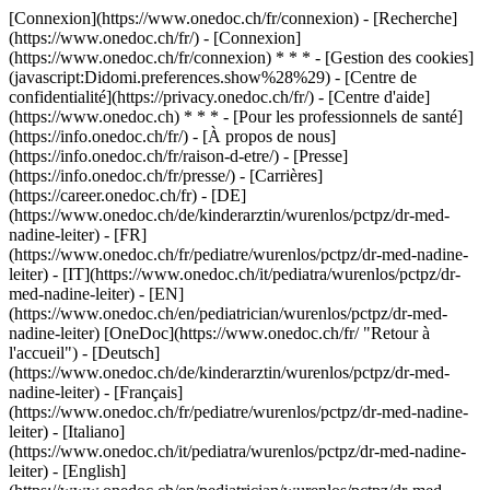
[Connexion](https://www.onedoc.ch/fr/connexion) - [Recherche]
(https://www.onedoc.ch/fr/) - [Connexion]
(https://www.onedoc.ch/fr/connexion) * * * - [Gestion des cookies]
(javascript:Didomi.preferences.show%28%29) - [Centre de
confidentialité](https://privacy.onedoc.ch/fr/) - [Centre d'aide]
(https://www.onedoc.ch) * * * - [Pour les professionnels de santé]
(https://info.onedoc.ch/fr/) - [À propos de nous]
(https://info.onedoc.ch/fr/raison-d-etre/) - [Presse]
(https://info.onedoc.ch/fr/presse/) - [Carrières]
(https://career.onedoc.ch/fr)
- [DE]
(https://www.onedoc.ch/de/kinderarztin/wurenlos/pctpz/dr-med-
nadine-leiter) - [FR]
(https://www.onedoc.ch/fr/pediatre/wurenlos/pctpz/dr-med-nadine-
leiter) - [IT](https://www.onedoc.ch/it/pediatra/wurenlos/pctpz/dr-
med-nadine-leiter) - [EN]
(https://www.onedoc.ch/en/pediatrician/wurenlos/pctpz/dr-med-
nadine-leiter) [OneDoc](https://www.onedoc.ch/fr/ "Retour à
l'accueil") - [Deutsch]
(https://www.onedoc.ch/de/kinderarztin/wurenlos/pctpz/dr-med-
nadine-leiter) - [Français]
(https://www.onedoc.ch/fr/pediatre/wurenlos/pctpz/dr-med-nadine-
leiter) - [Italiano]
(https://www.onedoc.ch/it/pediatra/wurenlos/pctpz/dr-med-nadine-
leiter) - [English]