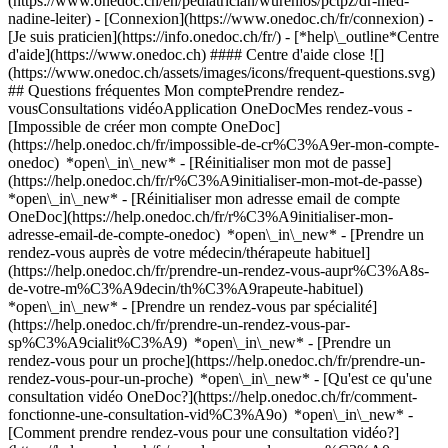
(https://www.onedoc.ch/en/pediatrician/wurenlos/pctpz/dr-med-
nadine-leiter)
- [Connexion](https://www.onedoc.ch/fr/connexion) -
[Je suis praticien](https://info.onedoc.ch/fr/)
- [*help\_outline*Centre
d'aide](https://www.onedoc.ch) #### Centre d'aide close ![]
(https://www.onedoc.ch/assets/images/icons/frequent-questions.svg)
## Questions fréquentes Mon comptePrendre rendez-
vousConsultations vidéoApplication OneDocMes rendez-vous -
[Impossible de créer mon compte OneDoc]
(https://help.onedoc.ch/fr/impossible-de-cr%C3%A9er-mon-compte-
onedoc) *open\_in\_new* - [Réinitialiser mon mot de passe]
(https://help.onedoc.ch/fr/r%C3%A9initialiser-mon-mot-de-passe)
*open\_in\_new* - [Réinitialiser mon adresse email de compte
OneDoc](https://help.onedoc.ch/fr/r%C3%A9initialiser-mon-
adresse-email-de-compte-onedoc) *open\_in\_new*
- [Prendre un
rendez-vous auprès de votre médecin/thérapeute habituel]
(https://help.onedoc.ch/fr/prendre-un-rendez-vous-aupr%C3%A8s-
de-votre-m%C3%A9decin/th%C3%A9rapeute-habituel)
*open\_in\_new* - [Prendre un rendez-vous par spécialité]
(https://help.onedoc.ch/fr/prendre-un-rendez-vous-par-
sp%C3%A9cialit%C3%A9) *open\_in\_new* - [Prendre un
rendez-vous pour un proche](https://help.onedoc.ch/fr/prendre-un-
rendez-vous-pour-un-proche) *open\_in\_new*
- [Qu'est ce qu'une
consultation vidéo OneDoc?](https://help.onedoc.ch/fr/comment-
fonctionne-une-consultation-vid%C3%A9o) *open\_in\_new* -
[Comment prendre rendez-vous pour une consultation vidéo?]