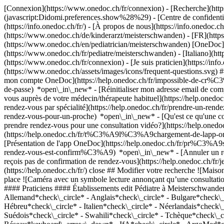
[Connexion](https://www.onedoc.ch/fr/connexion) - [Recherche](https
(javascript:Didomi.preferences.show%28%29) - [Centre de confidentiali
(https://info.onedoc.ch/fr/) - [À propos de nous](https://info.onedoc.ch/
(https://www.onedoc.ch/de/kinderarzt/meisterschwanden) - [FR](https
(https://www.onedoc.ch/en/pediatrician/meisterschwanden) [OneDoc](h
(https://www.onedoc.ch/fr/pediatre/meisterschwanden) - [Italiano](h
(https://www.onedoc.ch/fr/connexion) - [Je suis praticien](https://info
(https://www.onedoc.ch/assets/images/icons/frequent-questions.svg
mon compte OneDoc](https://help.onedoc.ch/fr/impossible-de-cr%C3
de-passe) *open\_in\_new* - [Réinitialiser mon adresse email de c
vous auprès de votre médecin/thérapeute habituel](https://help.
rendez-vous par spécialité](https://help.onedoc.ch/fr/prendre-un-r
rendez-vous-pour-un-proche) *open\_in\_new*
- [Qu'est ce qu'une
prendre rendez-vous pour une consultation vidéo?](https://help.on
(https://help.onedoc.ch/fr/t%C3%A9l%C3%A9chargement-de-lapp-oned
[Présentation de l'app OneDoc](https://help.onedoc.ch/fr/pr%C3%A