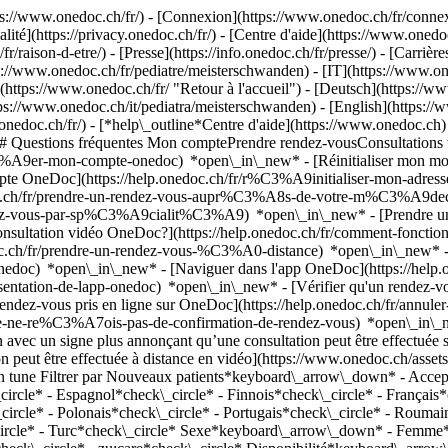
://www.onedoc.ch/fr/) - [Connexion](https://www.onedoc.ch/fr/connexi
té](https://privacy.onedoc.ch/fr/) - [Centre d'aide](https://www.onedoc.
fr/raison-d-etre/) - [Presse](https://info.onedoc.ch/fr/presse/) - [Carrière
://www.onedoc.ch/fr/pediatre/meisterschwanden) - [IT](https://www.on
ttps://www.onedoc.ch/fr/ "Retour à l'accueil") - [Deutsch](https://w
ttps://www.onedoc.ch/it/pediatra/meisterschwanden) - [English](https:
.onedoc.ch/fr/)
- [*help\_outline*Centre d'aide](https://www.onedoc.ch) 
) ## Questions fréquentes Mon comptePrendre rendez-vousConsultation
%A9er-mon-compte-onedoc) *open\_in\_new* - [Réinitialiser mon mot 
ompte OneDoc](https://help.onedoc.ch/fr/r%C3%A9initialiser-mon-adr
onedoc.ch/fr/prendre-un-rendez-vous-aupr%C3%A8s-de-votre-m%C3%A9d
endez-vous-par-sp%C3%A9cialit%C3%A9) *open\_in\_new* - [Prendre un 
 consultation vidéo OneDoc?](https://help.onedoc.ch/fr/comment-fon
edoc.ch/fr/prendre-un-rendez-vous-%C3%A0-distance) *open\_in\_new*
oc) *open\_in\_new* - [Naviguer dans l'app OneDoc](https://help.o
9sentation-de-lapp-onedoc) *open\_in\_new*
- [Vérifier qu'un rendez-vous est confirmé](https://help.onedoc.ch/fr/v%C3%A9rifier-quun-rendez-vous-est-confirm%C3%A9) *open\_in\_new* - [Annuler un rendez-vous pris en ligne sur OneDoc](https://help.onedoc.ch/fr/annuler-un-rendez-vous-pris-en-ligne-sur-onedoc) *open\_in\_new* - [Je ne reçois pas de confirmation de rendez-vous](https://help.onedoc.ch/fr/je-ne-re%C3%A7ois-pas-de-confirmation-de-rendez-vous) *open\_in\_new* [Voir tous nos articles *open\_in\_new*](https://help.onedoc.ch/fr/) close ## Modifier votre recherche ![Maison avec un signe plus annonçant qu’une consultation peut être effectuée sur place](https://www.onedoc.ch/assets/images/icons/on-site.svg) Sur place ![Caméra avec un symbole lecture annonçant qu’une consultation peut être effectuée à distance en vidéo](https://www.onedoc.ch/assets/images/icons/remote.svg) À distance Rechercher #### Spécialités #### Praticiens #### Établissements edit Pédiatre à Meisterschwanden tune Filtrer par Nouveaux patients*keyboard\_arrow\_down* - Acceptés*check\_circle* Langue parlée*keyboard\_arrow\_down* - Allemand*check\_circle* - Anglais*check\_circle* - Bulgare*check\_circle* - Espagnol*check\_circle* - Finnois*check\_circle* - Français*check\_circle* - Grec*check\_circle* - Hongrois*check\_circle* - Hébreu*check\_circle* - Italien*check\_circle* - Néerlandais*check\_circle* - Polonais*check\_circle* - Portugais*check\_circle* - Roumain*check\_circle* - Russe*check\_circle* - Slovaque*check\_circle* - Suédois*check\_circle* - Swahili*check\_circle* - Tchèque*check\_circle* - Turc*check\_circle* Sexe*keyboard\_arrow\_down* - Femme*check\_circle* - Homme*check\_circle* Réseau*keyboard\_arrow\_down* - IfA*check\_circle* - ArgoMed*check\_circle* - zu:care*check\_circle* Disponibilité*keyboard\_arrow\_down* - Disponible aujourdhui*check\_circle* - Dans les 3 prochains jours*check\_circle* - Dans les 7 prochains jours*check\_circle* - Dans les 14 prochains jours*check\_circle* # Pédiatre à Meisterschwanden: prenez rendez-vous en ligne aujourd'hui ## 3 résultats à Meisterschwanden [![Dr. Christiane Dhingra, pédiatre à Meisterschwanden](https://assets.onedoc.ch/images/users/34eb426727c22d8f6a02ba5661c2a143aa7f6d2f6370ddb0b199ac3e9396e202-small.jpg "Dr. Christiane Dhingra, pédiatre à Meisterschwanden")](https://www.onedoc.ch/fr/pediatre/meisterschwanden/pcv2q/dr-christiane-dhingra) ### [Dr. Christiane Dhingra](https://www.onedoc.ch/fr/pediatre/meisterschwanden/pcv2q/dr-christiane-dhingra) Pédiatre [Alleviamed Kinderarztpraxis](https://www.onedoc.ch/fr/cabinet-de-groupe/meisterschwanden/elzv/alleviamed-kinderarztpraxis) Hauptstrasse 10 5616 Meisterschwanden ![Icône patient avec un signe moins annonçant que le professionnel n’accepte pas de nouveaux patients](https://www.onedoc.ch/assets/images/icons/no-new-patients.svg)N'accepte pas de nouveaux patients [Réserver