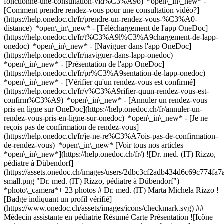
fonctionne-une-consultation-vid%C3%A9o) *open\_in\_new* -
[Comment prendre rendez-vous pour une consultation vidéo?]
(https://help.onedoc.ch/fr/prendre-un-rendez-vous-%C3%A0-
distance) *open\_in\_new*
- [Téléchargement de l'app OneDoc]
(https://help.onedoc.ch/fr/t%C3%A9l%C3%A9chargement-de-lapp-
onedoc) *open\_in\_new* - [Naviguer dans l'app OneDoc]
(https://help.onedoc.ch/fr/naviguer-dans-lapp-onedoc)
*open\_in\_new* - [Présentation de l'app OneDoc]
(https://help.onedoc.ch/fr/pr%C3%A9sentation-de-lapp-onedoc)
*open\_in\_new*
- [Vérifier qu'un rendez-vous est confirmé](https://help.onedoc.ch/fr/v%C3%A9rifier-quun-rendez-vous-est-confirm%C3%A9) *open\_in\_new* - [Annuler un rendez-vous pris en ligne sur OneDoc](https://help.onedoc.ch/fr/annuler-un-rendez-vous-pris-en-ligne-sur-onedoc) *open\_in\_new* - [Je ne reçois pas de confirmation de rendez-vous](https://help.onedoc.ch/fr/je-ne-re%C3%A7ois-pas-de-confirmation-de-rendez-vous) *open\_in\_new* [Voir tous nos articles *open\_in\_new*](https://help.onedoc.ch/fr/) ![Dr. med. (IT) Rizzo, pédiatre à Dübendorf](https://assets.onedoc.ch/images/users/2dbc3cf2adb434d6c69c774fa7a7299a870071d4e05d270e48a416273b0a5467-small.png "Dr. med. (IT) Rizzo, pédiatre à Dübendorf") *photo\_camera*+ 23 photos # Dr. med. (IT) Marta Michela Rizzo ![Badge indiquant un profil vérifié](https://www.onedoc.ch/assets/images/icons/checkmark.svg) ## Médecin assistante en pédiatrie Résumé Carte Présentation ![Icône patient avec un signe moins annonçant que le professionnel n’accepte pas de nouveaux patients](https://www.onedoc.ch/assets/images/icons/no-new-patients.svg) ### Patients acceptés Dr. med. (IT) Marta Michela Rizzo n'accepte pas de nouveaux patients ![Icône mallette annonçant les spécialités du professionnel de santé](https://www.onedoc.ch/assets/images/icons/specialties.svg) ### Spécialités Pédiatrie ![Icône microscope annonçant les expertises dans lesquelles le professionnel est spécialisé](https://www.onedoc.ch/assets/images/icons/expertises.svg) ### Expertises Bilan de santé chez l’enfant Vaccination des enfants | Vaccination des nouveau-nés | Conseils de vaccination pédiatrique [*arrow\_drop\_down*Voir plus](https://www.onedoc.ch) ![Marqueur annonçant la carte et les informations d’accès du cabinet](https://www.onedoc.ch/assets/images/icons/map.svg) ### Carte et informations d'accès #### [Kinderpraxisklinik Juliett & Mike AG](https://www.onedoc.ch/fr/cabinet-medical/dubendorf/ebam1/kinderpraxisklinik-juliett-mike-ag) Ueberlandstrasse 239 8600 Dübendorf #### Horaire d'ouverture Actuellement fermé - Ouvre mercredi à 08:00 *expand\_more* Lundi: 08:00 - 12:00 et 13:00 - 17:00 Mardi: 08:00 - 12:00 et 13:00 - 17:00 Mercredi: 08:00 - 12:00 et 13:00 - 17:00 Jeudi: 08:00 - 12:00 et 13:00 - 17:00 Vendredi: 08:00 - 12:00 et 13:00 - 17:00 Samedi: Fermé Dimanche: Fermé ![Icône document annonçant la présentation de l’établissement](https://www.onedoc.ch/assets/images/icons/presentation.svg) ### Présentation du professionnel de santé __Marta Michela Rizzo – Médecin__ Marta Michela Rizzo est médecin et titulaire d’un diplôme de médecine italien reconnu en Suisse. Elle parle l’allemand et l’italien. Son activité médicale comprend l'évaluation des troubles de santé, les conseils en matière de prévention et de soins de santé, ainsi que le traitement et l'accompagnement des patients. En fonction du problème médical, des examens complémentaires peuvent être prescrits ou des traitements coordonnés avec des professionnels de santé spécialisés. __Diplômes et qualifications__ - Reconnaissance du diplôme de médecine, Italie, 2016 - Reconnaissance par la MEBEKO, 2018 Les rendez-vous de consultation disponibles peuvent être pris en ligne via OneDoc. [*arrow\_drop\_down*Voir plus](https://www.onedoc.ch) [![Dr. med. (IT) Rizzo, pédiatre à Dübendorf](https://assets.onedoc.ch/images/users/2dbc3cf2adb434d6c69c774fa7a7299a870071d4e05d270e48a416273b0a5467-small.png "Dr. med. (IT) Rizzo, pédiatre à Dübendorf")](https://assets.onedoc.ch/images/users/2dbc3cf2adb434d6c69c774fa7a7299a870071d4e05d270e48a416273b0a5467.png)[![Kinderpraxisklinik Juliett & Mike AG, cabinet médical à Dübendorf](https://assets.onedoc.ch/images/entities/2b293298d296563486a43331990e588619421141f172ba9a27952945c2f4d0bb-small.png "Kinderpraxisklinik Juliett & Mike AG, cabinet médical à Dübendorf")](https://assets.onedoc.ch/images/entities/2b293298d296563486a43331990e588619421141f172ba9a27952945c2f4d0bb.png)[![Kinderpraxisklinik Juliett & Mike AG, cabinet médical à Dübendorf](https://assets.onedoc.ch/images/entities/6685cca85c9b3df44c2125bbef19e307a0b0e2c8d5f9aa9feafcaa58cc1df8d8-small.png "Kinderpraxisklinik Juliett & Mike AG, cabinet médical à Dübendorf")](https://assets.onedoc.ch/images/entities/6685cca85c9b3df44c2125bbef19e307a0b0e2c8d5f9aa9feafcaa58cc1df8d8.png)[![Kinderpraxisklinik Juliett & Mike AG, cabinet médical à Dübendorf](https://assets.onedoc.ch/images/entities/10a16d3e36500629091e3e0aeeee58e6667717229ff59403b1fa299f0fd2b442-small.png "Kinderpraxisklinik Juliett & Mike AG, cabinet médical à Dübendorf")](https://assets.onedoc.ch/images/entities/10a16d3e36500629091e3e0aeeee58e6667717229ff59403b1fa299f0fd2b442.png)[![Kinderpraxisklinik Juliett & Mike AG, cabinet médical à Dübendorf](https://assets.onedoc.ch/images/entities/402744ff108d9a4be0acd01a7471b58e139bc64104ba4ff0839c8e51ecd73275-small.png "Kinderpraxisklinik Juliett & Mike AG, cabinet médical à Dübendorf")](https://assets.onedoc.ch/images/entities/402744ff108d9a4be0acd01a7471b58e139bc64104ba4ff0839c8e51ecd73275.png)[![Kinderpraxisklinik Juliett & Mike AG, cabinet médical à Dübendorf](https://assets.onedoc.ch/images/entities/845fd8eb7ddd1f10b1fd335d75c2c04b5a014f97699c4eb4bfee99837e8f1b18-small.png "Kinderpraxisklinik Juliett & Mike AG, cabinet médical à Dübendorf")](https://assets.onedoc.ch/images/entities/845fd8eb7ddd1f10b1fd335d75c2c04b5a014f97699c4eb4bfee99837e8f1b18.png)[![Kinderpraxisklinik Juliett & Mike AG, cabinet médical à Dübendorf](https://assets.onedoc.ch/images/entities/e3dc1a99a1e42d1550041d5bad3545982b10165d2c001da76dfdbbc2925796fd-small.png "Kinderpraxisklinik Juliett & Mike AG, cabinet médical à Dübendorf")](https://assets.onedoc.ch/images/entities/e3dc1a99a1e42d1550041d5bad3545982b10165d2c001da76dfdbbc2925796fd.png)[![Kinderpraxisklinik Juliett & Mike AG, cabinet médical à Dübendorf](https://assets.onedoc.ch/images/entities/b98f5837f6b95021c77e86842cc4f53fb7ec525c239bf68ab41f033657015c26-small.png "Kinderpraxisklinik Juliett & Mike AG, cabinet médical à Dübendorf")](https://assets.onedoc.ch/images/entities/b98f5837f6b95021c77e86842cc4f53fb7ec525c239bf68ab41f033657015c26.png)[![Kinderpraxisklinik Juliett & Mike AG, cabinet médical à Dübendorf](https://assets.onedoc.ch/images/entities/86f6269a05938e2ea631fc8cea466b09267f920957bdec9ba813a62668e08753-small.png "Kinderpraxisklinik Juliett & Mike AG, cabinet médical à Dübendorf")](https://assets.onedoc.ch/images/entities/86f6269a05938e2ea631fc8cea466b09267f920957bdec9ba813a62668e08753.png)[![Kinderpraxisklinik Juliett & Mike AG, cabinet médical à Dübendorf](https://assets.onedoc.ch/images/entities/3dadba4c4ec1f6b38da61df4c0ff3791dd17dc4703d1b9b9462eebffd27711b0-small.png "Kinderpraxisklinik Juliett & Mike AG, cabinet médical à Dübendorf")](https://assets.onedoc.ch/images/entities/3dadba4c4ec1f6b38da61df4c0ff3791dd17dc4703d1b9b9462eebffd27711b0.png)[![Kinderpraxisklinik Juliett & Mike AG, cabinet médical à Dübendorf](https://assets.onedoc.ch/images/entities/7a69a2821eb5fd9466890e190b62d8c6eb38c88152a93bdad3363818e12c038a-small.png "Kinderpraxisklinik Juliett & Mike AG, cabinet médical à Dübendorf")](https://assets.onedoc.ch/images/entities/7a69a2821eb5fd9466890e190b62d8c6eb38c88152a93bdad3363818e12c038a.png)[![Kinderpraxisklinik Juliett & Mike AG, cabinet médical à Dübendorf](https://assets.onedoc.ch/images/entities/4a469057fd47cd04320becbf27ef2ce9bd411b5a1a9de37f3fa07c672f61f9f6-small.png "Kinderpraxisklinik Juliett & Mike AG, cabinet médical à Dübendorf")](https://assets.onedoc.ch/images/entities/4a469057fd47cd04320becbf27ef2ce9bd411b5a1a9de37f3fa07c672f61f9f6.png)[![Kinderpraxisklinik Juliett & Mike AG, cabinet médical à Dübendorf](https://assets.onedoc.ch/images/entities/0c94a1736c110ed7655795efccd4ca27f5dcd7f87a4cf68de7e6f70d4c625f0c-small.png "Kinderpraxisklinik Juliett & Mike AG, cabinet médical à Dübendorf")](https://assets.onedoc.ch/images/entities/0c94a1736c110ed7655795efccd4ca27f5dcd7f87a4cf68de7e6f70d4c625f0c.png)[![Kinderpraxisklinik Juliett & Mike AG, cabinet médical à Dübendorf](https://assets.onedoc.ch/images/entities/d1b17292468ad8b3cce8e3f4d0c85e95bf074ad7a3ae92af618c66734cb9c1fb-small.png "Kinderpraxisklinik Juliett & Mike AG, cabinet médical à Dübendorf")](https://assets.onedoc.ch/images/entities/d1b17292468ad8b3cce8e3f4d0c85e95bf074ad7a3ae92af618c66734cb9c1fb.png)[![Kinderpraxisklinik Juliett & Mike AG, cabinet médical à Dübendorf](https://assets.onedoc.ch/images/entities/fed78dae3d49dc07d699a3e9ab56d878cdf03867e0f0698dd171cf470e441ef0-small.png "Kinderpraxisklinik Juliett & Mike AG, cabinet médical à Dübendorf")](https://assets.onedoc.ch/images/entities/fed78dae3d49dc07d699a3e9ab56d878cdf03867e0f0698dd171cf470e441ef0.png)[![Kinderpraxisklinik Juliett & Mike AG, cabinet médical à Dübendorf](https://assets.onedoc.ch/images/entities/fa436473f8435389177f55d3e66d0b260c6be3a41029bd50392f8ee245963dc2-small.png "Kinderpraxisklinik Juliett & Mike AG, cabinet médical à Dübendorf")](https://assets.onedoc.ch/images/entities/fa436473f8435389177f55d3e66d0b260c6be3a41029bd50392f8ee245963dc2.png)[![Kinderpraxisklinik Juliett & Mike AG, cabinet médical à Dübendorf](https://assets.onedoc.ch/images/entities/9b70bf9048d3187904d5c9ffe5c673396fc94f639640a66728bc757e2ee7744a-small.png "Kinderpraxisklinik Juliett & Mike AG, cabinet médical à Dübendorf")](https://assets.onedoc.ch/images/entities/9b70bf9048d3187904d5c9ffe5c673396fc94f639640a66728bc757e2ee7744a.png)[![Kinderpraxisklinik Juliett & Mike AG, cabinet médical à Dübendorf](https://assets.onedoc.ch/images/entities/c961a397aa6e2810db410cfb4d852e4e8ab7762ed8746088945e4794e302e846-small.png "Kinderpraxisklinik Juliett & Mike AG, cabinet médical à Dübendorf")](https://assets.onedoc.ch/images/entities/c961a397aa6e2810db410cfb4d852e4e8ab7762ed8746088945e4794e302e846.png)[![Kinderpraxisklinik Juliett & Mike AG, cabinet médical à Dübendorf](https://assets.onedoc.ch/images/entities/ac9b6ff4c957452a3097cd7876caa1a001f29a3032d937adfc581