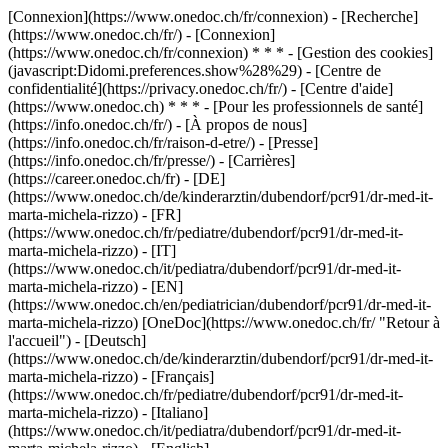
[Connexion](https://www.onedoc.ch/fr/connexion) - [Recherche]
(https://www.onedoc.ch/fr/) - [Connexion]
(https://www.onedoc.ch/fr/connexion) * * * - [Gestion des cookies]
(javascript:Didomi.preferences.show%28%29) - [Centre de
confidentialité](https://privacy.onedoc.ch/fr/) - [Centre d'aide]
(https://www.onedoc.ch) * * * - [Pour les professionnels de santé]
(https://info.onedoc.ch/fr/) - [À propos de nous]
(https://info.onedoc.ch/fr/raison-d-etre/) - [Presse]
(https://info.onedoc.ch/fr/presse/) - [Carrières]
(https://career.onedoc.ch/fr)
- [DE]
(https://www.onedoc.ch/de/kinderarztin/dubendorf/pcr91/dr-med-it-
marta-michela-rizzo) - [FR]
(https://www.onedoc.ch/fr/pediatre/dubendorf/pcr91/dr-med-it-
marta-michela-rizzo) - [IT]
(https://www.onedoc.ch/it/pediatra/dubendorf/pcr91/dr-med-it-
marta-michela-rizzo) - [EN]
(https://www.onedoc.ch/en/pediatrician/dubendorf/pcr91/dr-med-it-
marta-michela-rizzo) [OneDoc](https://www.onedoc.ch/fr/ "Retour à
l'accueil") - [Deutsch]
(https://www.onedoc.ch/de/kinderarztin/dubendorf/pcr91/dr-med-it-
marta-michela-rizzo) - [Français]
(https://www.onedoc.ch/fr/pediatre/dubendorf/pcr91/dr-med-it-
marta-michela-rizzo) - [Italiano]
(https://www.onedoc.ch/it/pediatra/dubendorf/pcr91/dr-med-it-