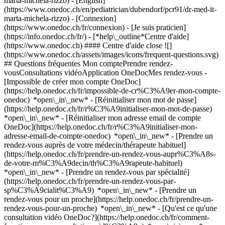
marta-michela-rizzo) - [English]
(https://www.onedoc.ch/en/pediatrician/dubendorf/pcr91/dr-med-it-
marta-michela-rizzo)
- [Connexion]
(https://www.onedoc.ch/fr/connexion) - [Je suis praticien]
(https://info.onedoc.ch/fr/)
- [*help\_outline*Centre d'aide]
(https://www.onedoc.ch) #### Centre d'aide close ![]
(https://www.onedoc.ch/assets/images/icons/frequent-questions.svg)
## Questions fréquentes Mon comptePrendre rendez-
vousConsultations vidéoApplication OneDocMes rendez-vous -
[Impossible de créer mon compte OneDoc]
(https://help.onedoc.ch/fr/impossible-de-cr%C3%A9er-mon-compte-
onedoc) *open\_in\_new* - [Réinitialiser mon mot de passe]
(https://help.onedoc.ch/fr/r%C3%A9initialiser-mon-mot-de-passe)
*open\_in\_new* - [Réinitialiser mon adresse email de compte
OneDoc](https://help.onedoc.ch/fr/r%C3%A9initialiser-mon-
adresse-email-de-compte-onedoc) *open\_in\_new*
- [Prendre un
rendez-vous auprès de votre médecin/thérapeute habituel]
(https://help.onedoc.ch/fr/prendre-un-rendez-vous-aupr%C3%A8s-
de-votre-m%C3%A9decin/th%C3%A9rapeute-habituel)
*open\_in\_new* - [Prendre un rendez-vous par spécialité]
(https://help.onedoc.ch/fr/prendre-un-rendez-vous-par-
sp%C3%A9cialit%C3%A9) *open\_in\_new* - [Prendre un
rendez-vous pour un proche](https://help.onedoc.ch/fr/prendre-un-
rendez-vous-pour-un-proche) *open\_in\_new*
- [Qu'est ce qu'une
consultation vidéo OneDoc?](https://help.onedoc.ch/fr/comment-