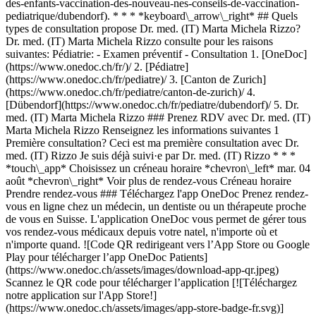
1. [OneDoc](https://www.onedoc.ch/fr/)/ 2. [Pédiatre](https://www.onedoc.ch/fr/pediatre)/ 3. [Canton de Zurich](https://www.onedoc.ch/fr/pediatre/canton-de-zurich)/ 4. [Dübendorf](https://www.onedoc.ch/fr/pediatre/dubendorf)/ 5. Dr. med. (IT) Marta Michela Rizzo ### Prenez RDV avec Dr. med. (IT) Marta Michela Rizzo Renseignez les informations suivantes 1 Première consultation? Ceci est ma première consultation avec Dr. med. (IT) Rizzo Je suis déjà suivi·e par Dr. med. (IT) Rizzo * * * *touch\_app* Choisissez un créneau horaire *chevron\_left* mar. 04 août *chevron\_right* Voir plus de rendez-vous Créneau horaire Prendre rendez-vous ### Téléchargez l'app OneDoc Prenez rendez-vous en ligne chez un médecin, un dentiste ou un thérapeute proche de vous en Suisse. L'application OneDoc vous permet de gérer tous vos rendez-vous médicaux depuis votre natel, n'importe où et n'importe quand. ![Code QR redirigeant vers l’App Store ou Google Play pour télécharger l’app OneDoc Patients](https://www.onedoc.ch/assets/images/download-app-qr.jpeg) Scannez le QR code pour télécharger l’application [![Téléchargez notre application sur l'App Store!](https://www.onedoc.ch/assets/images/app-store-badge-fr.svg)](https://apps.apple.com/ch/app/onedoc/id1592376413?l=fr)[![Téléchargez notre application sur le Google Play Store!](https://www.onedoc.ch/assets/images/google-play-badge-fr.png)](https://play.google.com/store/apps/details?id=ch.onedoc.patient&hl=fr-CH) *keyboard\_arrow\_right* ## Spécialités associées [Pédiatre à Zurich](https://www.onedoc.ch/fr/pediatre/zurich)[Pédiatre à Würenlos](https://www.onedoc.ch/fr/pediatre/wurenlos)[Pédiatre à Uster](https://www.onedoc.ch/fr/pediatre/uster)[Pédiatre à Baden](https://www.onedoc.ch/fr/pediatre/baden)[Pédiatre à Frauenfeld](https://www.onedoc.ch/fr/pediatre/frauenfeld)[Pédiatre à Dübendorf](https://www.onedoc.ch/fr/pediatre/dubendorf)[Pédiatre à Flawil](https://www.onedoc.ch/fr/pediatre/flawil)[Pédiatre à Hittnau](https://www.onedoc.ch/fr/pediatre/hittnau)[Pédiatre à Winterthour](https://www.onedoc.ch/fr/pediatre/winterthour)[Pédiatre à Fislisbach](https://www.onedoc.ch/fr/pediatre/fislisbach)[Pédiatre à Meisterschwanden](https://www.onedoc.ch/fr/pediatre/meisterschwanden)[Pédiatre à Wallisellen](https://www.onedoc.ch/fr/pediatre/wallisellen)[Pédiatre à Ingenbohl](https://www.onedoc.ch/fr/pediatre/ingenbohl)[Pédiatre à Obfelden](https://www.onedoc.ch/fr/pediatre/obfelden)[Pédiatre à Meilen](https://www.onedoc.ch/fr/pediatre/meilen)[Pédiatre à Hochdorf](https://www.onedoc.ch/fr/pediatre/hochdorf)[Pédiatre à Glaris Nord](https://www.onedoc.ch/fr/pediatre/glaris-nord)[Pédiatre à Dielsdorf](https://www.onedoc.ch/fr/pediatre/dielsdorf)[Pédiatre à Wil SG](https://www.onedoc.ch/fr/pediatre/wil?state=SG)[Pédiatre à Kilchberg](https://www.onedoc.ch/fr/pediatre/kilchberg)[Pédiatre à Pfungen](https://www.onedoc.ch/fr/pediatre/pfungen) *keyboard\_arrow\_right* ## Expertises associées [Bilan de santé chez l’enfant à Zurich](https://www.onedoc.ch/fr/bilan-de-sante-chez-l-enfant/zurich)[Bilan de santé chez l’enfant à Würenlos](https://www.onedoc.ch/fr/bilan-de-sante-chez-l-enfant/wurenlos)[Bilan de santé chez l’enfant à Hittnau](https://www.onedoc.ch/fr/bilan-de-sante-chez-l-enfant/hittnau)[Bilan de santé chez l’enfant à Dübendorf](https://www.onedoc.ch/fr/bilan-de-sante-chez-l-enfant/dubendorf)[Bilan de santé chez l’enfant à Winterthour](https://www.onedoc.ch/fr/bilan-de-sante-chez-l-enfant/winterthour)[Bilan de santé chez l’enfant à Frauenfeld](https://www.onedoc.ch/fr/bilan-de-sante-chez-l-enfant/frauenfeld)[Bilan de santé chez l’enfant à Ingenbohl](https://www.onedoc.ch/fr/bilan-de-sante-chez-l-enfant/ingenbohl)[Bilan de santé chez l’enfant à Wallisellen](https://www.onedoc.ch/fr/bilan-de-sante-chez-l-enfant/wallisellen)[Bilan de santé chez l’enfant à Baden](https://www.onedoc.ch/fr/bilan-de-sante-chez-l-enfant/baden)[Bilan de santé chez l’enfant à Glaris Nord](https://www.onedoc.ch/fr/bilan-de-sante-chez-l-enfant/glaris-nord)[Bilan de santé chez l’enfant à Hochdorf](https://www.onedoc.ch/fr/bilan-de-sante-chez-l-enfant/hochdorf)[Bilan de santé chez l’enfant à Kilchberg](https://www.onedoc.ch/fr/bilan-de-sante-chez-l-enfant/kilchberg)[Bilan de santé chez l’enfant à Meisterschwanden](https://www.onedoc.ch/fr/bilan-de-sante-chez-l-enfant/meisterschwanden)[Bilan de santé chez l’enfant à Dielsdorf](https://www.onedoc.ch/fr/bilan-de-sante-chez-l-enfant/dielsdorf)[Bilan de santé chez l’enfant à Zoug](https://www.onedoc.ch/fr/bilan-de-sante-chez-l-enfant/zoug)[Bilan de santé chez l’enfant à Berikon](https://www.onedoc.ch/fr/bilan-de-sante-chez-l-enfant/berikon)[Bilan de santé chez l’enfant à Spreitenbach](https://www.onedoc.ch/fr/bilan-de-sante-chez-l-enfant/spreitenbach)[Bilan de santé chez l’enfant à Uznach](https://www.onedoc.ch/fr/bilan-de-sante-chez-l-enfant/uznach)[Bilan de santé chez l’enfant à Baar](https://www.onedoc.ch/fr/bilan-de-sante-chez-l-enfant/baar)[Bilan de santé chez l’enfant à Aarau](https://www.onedoc.ch/fr/bilan-de-sante-chez-l-enfant/aarau)[Bilan de santé chez l’enfant à Bülach](https://www.onedoc.ch/fr/bilan-de-sante-chez-l-enfant/bulach) *keyboard\_arrow\_right* ## Recherches fréquentes [Spécialiste en médecine interne générale à Zurich](https://www.onedoc.ch/fr/specialiste-en-medecine-interne-generale/zurich)[Gynécologue obstétricien à Zurich](https://www.onedoc.ch/fr/gynecologue-obstetricien/zurich)[Ophtalmologue à Zurich](https://www.onedoc.ch/fr/ophtalmologue/zurich)[Masseur classique à Zurich](https://www.onedoc.ch/fr/masseur-classique/zurich)[Physiothérapeute à Zurich](https://www.onedoc.ch/fr/physiotherapeute/zurich)[Médecin généraliste à Zurich](https://www.onedoc.ch/fr/medecin-generaliste/zurich)[Dermatologue à Zurich](https://www.onedoc.ch/fr/dermatologue/zurich)[Centre de vaccination à Zurich](https://www.onedoc.ch/fr/centre-de-vaccination/zurich)[Spécialiste en médecine esthétique à Zurich](https://www.onedoc.ch/fr/specialiste-en-medecine-esthetique/zurich)[Réflexologue à Zurich](https://www.onedoc.ch/fr/reflexologue/zurich)[Masseur médical à Zurich](https://www.onedoc.ch/fr/masseur-medical/zurich)[Physiothérapeute à Winterthour](https://www.onedoc.ch/fr/physiotherapeute/winterthour)[Ostéopathe à Zurich](https://www.onedoc.ch/fr/osteopathe/zurich)[Gastro-entérologue à Zurich](https://www.onedoc.ch/fr/gastro-enterologue/zurich)[Neurologue à Zurich](https://www.onedoc.ch/fr/neurologue/zurich)[Médecin généraliste à Winterthour](https://www.onedoc.ch/fr/medecin-generaliste/winterthour)[Naturopathe MCO/TEN à Zurich](https://www.onedoc.ch/fr/naturopathe-mco-ten/zurich)[Médecin-dentiste à Zurich](https://www.onedoc.ch/fr/medecin-dentiste/zurich)[Prestations de santé en pharmacie à Zurich](https://www.onedoc.ch/fr/prestations-de-sante-en-pharmacie/zurich)[Cardiologue à Zurich](https://www.onedoc.ch/fr/cardiologue/zurich)[Gynécologue obstétricien à Aarau](https://www.onedoc.ch/fr/gynecologue-obstetricien/aarau) *keyboard\_arrow\_right* ## Annuaire des professionnels de santé suisses [Liste des praticiens](https://www.onedoc.ch/fr/annuaire) [A](https://www.onedoc.ch/fr/annuaire/A) [B](https://www.onedoc.ch/fr/annuaire/B) [C](https://www.onedoc.ch/fr/annuaire/C) [D](https://www.onedoc.ch/fr/annuaire/D) [E](https://www.onedoc.ch/fr/annuaire/E) [F](https://www.onedoc.ch/fr/annuaire/F) [G](https://www.onedoc.ch/fr/annuaire/G) [H](https://www.onedoc.ch/fr/annuaire/H) [I](https://www.onedoc.ch/fr/annuaire/I) [J](https://www.onedoc.ch/fr/annuaire/J) [K](https://www.onedoc.ch/fr/annuaire/K) [L](https://www.onedoc.ch/fr/annuaire/L) [M](https://www.onedoc.ch/fr/annuaire/M) [N](https://www.onedoc.ch/fr/annuaire/N) [O](https://www.onedoc.ch/fr/annuaire/O) [P](https://www.onedoc.ch/fr/annuaire/P) [Q](https://www.onedoc.ch/fr/annuaire/Q) [R](https://www.onedoc.ch/fr/annuaire/R) [S](https://www.onedoc.ch/fr/annuaire/S) [T](https://www.onedoc.ch/fr/annuaire/T) [U](https://www.onedoc.ch/fr/annuaire/U) [V](https://www.onedoc.ch/fr/annuaire/V) [W](https://www.onedoc.ch/fr/annuaire/W) [X](https://www.onedoc.ch/fr/annuaire/X) [Y](https://www.onedoc.ch/fr/annuaire/Y) [Z](https://www.onedoc.ch/fr/annuaire/Z) ## OneDoc [Pour les professionnels de santé](https://info.onedoc.ch/fr/) [À propos de nous](https://info.onedoc.ch/fr/raison-d-etre/) [Presse](https://info.onedoc.ch/fr/presse/) [Carrières](https://career.onedoc.ch/fr) [Centre de confidentialité](https://privacy.onedoc.ch/fr/) [Gestion des cookies](javascript:Didomi.preferences.show%28%29) [Centre d'aide](https://help.onedoc.ch/fr/) ## Langues [Deutsch](https://www.onedoc.ch/de/kinderarztin/dubendorf/pcr91/dr-med-it-marta-michela-rizzo) [Français](https://www.onedoc.ch/fr/pediatre/dubendorf/pcr91/dr-med-it-marta-michela-rizzo) [Italiano](https://www.onedoc.ch/it/pediatra/dubendorf/pcr91/dr-med-it-marta-michela-rizzo) [English](https://www.onedoc.ch/en/pediatrician/dubendorf/pcr91/dr-med-it-marta-michela-rizzo) ## Spécialités associées [Pédiatre à Zurich](https://www.onedoc.ch/fr/pediatre/zurich) [Pédiatre à Würenlos](https://www.onedoc.ch/fr/pediatre/wurenlos) [Pédiatre à Uster](https://www.onedoc.ch/fr/pediatre/uster) [Pédiatre à Baden](https://www.onedoc.ch/fr/pediatre/baden) [Pédiatre à Frauenfeld](https://www.onedoc.ch/fr/pediatre/frauenfeld) [Pédiatre à Dübendorf](https://www.onedoc.ch/fr/pediatre/dubendorf) [Pédiatre à Flawil](https://www.onedoc.ch/fr/pediatre/flawil) [Pédiatre à Hittnau](https://www.onedoc.ch/fr/pediatre/hittnau) [Pédiatre à Winterthour](https://www.onedoc.ch/fr/pediatre/winterthour) [Pédiatre à Fislisbach](https://www.onedoc.ch/fr/pediatre/fislisbach) [Pédiatre à Meisterschwanden](https://www.onedoc.ch/fr/pediatre/meisterschwanden) [Pédiatre à Wallisellen](https://www.onedoc.ch/fr/pediatre/wallisellen) [Pédiatre à Ingenbohl](https://www.onedoc.ch/fr/pediatre/ingenbohl) [Pédiatre à Obfelden](https://www.onedoc.ch/fr/pediatre/obfelden)