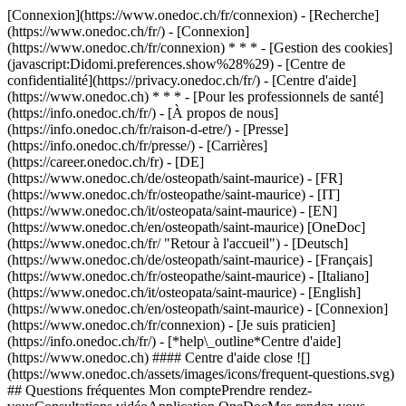
[Connexion](https://www.onedoc.ch/fr/connexion) - [Recherche]
(https://www.onedoc.ch/fr/) - [Connexion]
(https://www.onedoc.ch/fr/connexion) * * * - [Gestion des cookies]
(javascript:Didomi.preferences.show%28%29) - [Centre de
confidentialité](https://privacy.onedoc.ch/fr/) - [Centre d'aide]
(https://www.onedoc.ch) * * * - [Pour les professionnels de santé]
(https://info.onedoc.ch/fr/) - [À propos de nous]
(https://info.onedoc.ch/fr/raison-d-etre/) - [Presse]
(https://info.onedoc.ch/fr/presse/) - [Carrières]
(https://career.onedoc.ch/fr)
- [DE]
(https://www.onedoc.ch/de/osteopath/saint-maurice) - [FR]
(https://www.onedoc.ch/fr/osteopathe/saint-maurice) - [IT]
(https://www.onedoc.ch/it/osteopata/saint-maurice) - [EN]
(https://www.onedoc.ch/en/osteopath/saint-maurice) [OneDoc]
(https://www.onedoc.ch/fr/ "Retour à l'accueil") - [Deutsch]
(https://www.onedoc.ch/de/osteopath/saint-maurice) - [Français]
(https://www.onedoc.ch/fr/osteopathe/saint-maurice) - [Italiano]
(https://www.onedoc.ch/it/osteopata/saint-maurice) - [English]
(https://www.onedoc.ch/en/osteopath/saint-maurice)
- [Connexion]
(https://www.onedoc.ch/fr/connexion) - [Je suis praticien]
(https://info.onedoc.ch/fr/)
- [*help\_outline*Centre d'aide]
(https://www.onedoc.ch) #### Centre d'aide close ![]
(https://www.onedoc.ch/assets/images/icons/frequent-questions.svg)
## Questions fréquentes Mon comptePrendre rendez-