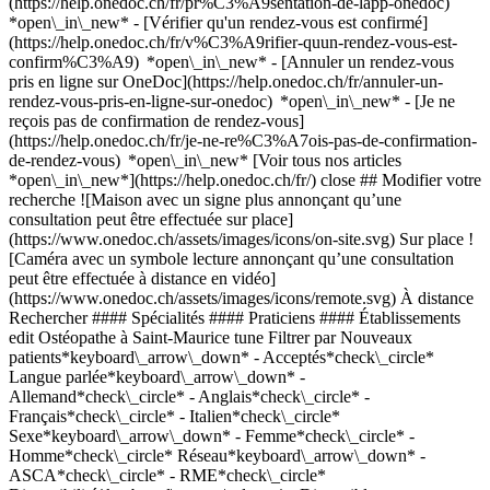
(https://help.onedoc.ch/fr/pr%C3%A9sentation-de-lapp-onedoc)
*open\_in\_new*
- [Vérifier qu'un rendez-vous est confirmé](https://help.onedoc.ch/fr/v%C3%A9rifier-quun-rendez-vous-est-confirm%C3%A9) *open\_in\_new* - [Annuler un rendez-vous pris en ligne sur OneDoc](https://help.onedoc.ch/fr/annuler-un-rendez-vous-pris-en-ligne-sur-onedoc) *open\_in\_new* - [Je ne reçois pas de confirmation de rendez-vous](https://help.onedoc.ch/fr/je-ne-re%C3%A7ois-pas-de-confirmation-de-rendez-vous) *open\_in\_new* [Voir tous nos articles *open\_in\_new*](https://help.onedoc.ch/fr/) close ## Modifier votre recherche ![Maison avec un signe plus annonçant qu’une consultation peut être effectuée sur place](https://www.onedoc.ch/assets/images/icons/on-site.svg) Sur place ![Caméra avec un symbole lecture annonçant qu’une consultation peut être effectuée à distance en vidéo](https://www.onedoc.ch/assets/images/icons/remote.svg) À distance Rechercher #### Spécialités #### Praticiens #### Établissements edit Ostéopathe à Saint-Maurice tune Filtrer par Nouveaux patients*keyboard\_arrow\_down* - Acceptés*check\_circle* Langue parlée*keyboard\_arrow\_down* - Allemand*check\_circle* - Anglais*check\_circle* - Français*check\_circle* - Italien*check\_circle* Sexe*keyboard\_arrow\_down* - Femme*check\_circle* - Homme*check\_circle* Réseau*keyboard\_arrow\_down* - ASCA*check\_circle* - RME*check\_circle* Disponibilité*keyboard\_arrow\_down* - Disponible aujourdhui*check\_circle* - Dans les 3 prochains jours*check\_circle* - Dans les 7 prochains jours*check\_circle* - Dans les 14 prochains jours*check\_circle* # __Ostéopathe__ à __Saint-Maurice__: prenez rendez-vous en ligne aujourd'hui ## 1 résultat à Saint-Maurice [![Mme Valérie Gay-Crosier, ostéopathe à Saint-Maurice](https://assets.onedoc.ch/images/users/fca776d2dd71cf4626981dcd238c1489bb5aa2b578c94a8f94c4ef936811af84-small.png "Mme Valérie Gay-Crosier, ostéopathe à Saint-Maurice")](https://www.onedoc.ch/fr/osteopathe/saint-maurice/pc3jh/valerie-gay-crosier) ### [Mme Valérie Gay-Crosier](https://www.onedoc.ch/fr/osteopathe/saint-maurice/pc3jh/valerie-gay-crosier) ![Badge indiquant un profil vérifié](https://www.onedoc.ch/assets/images/icons/checkmark.svg) Ostéopathe Cabinet d'ostéopathie à St-Maurice Avenue d'Agaune 24 1890 Saint-Maurice ![Icône patient avec un signe plus annonçant que le professionnel accepte de nouveaux patients](https://www.onedoc.ch/assets/images/icons/new-patients.svg)Accepte les nouveaux patients [Réserver un RDV](https://www.onedoc.ch/fr/osteopathe/saint-maurice/pc3jh/valerie-gay-crosier) *chevron\_left* lun. 03 août *chevron\_right* Voir plus de rendez-vous *error\_outline* Une erreur s'est produite lors du chargement des disponibilités [Réessayer](https://www.onedoc.ch) ## __Ostéopathes__: d'autres spécialistes sont réservables en ligne dans les environs de __Saint-Maurice__ [![Mme Lauriane Gay, ostéopathe à Evionnaz](https://assets.onedoc.ch/images/users/a536706a8af7e1ac8f542cb3694a52abc9ae09998e12ca4cc54f1f738f6a32ed-small.jpg "Mme Lauriane Gay, ostéopathe à Evionnaz")](https://www.onedoc.ch/fr/osteopathe/evionnaz/pcsr8/lauriane-gay) ### [Mme Lauriane Gay](https://www.onedoc.ch/fr/osteopathe/evionnaz/pcsr8/lauriane-gay) ![Badge indiquant un profil vérifié](https://www.onedoc.ch/assets/images/icons/checkmark.svg) [Ostéopathe](https://www.onedoc.ch/fr/osteopathe/evionnaz) Cabinet d'ostéopathie Ancienne Route Cantonale 40 1902 Evionnaz ![Mme Lauriane Gay est affiliée au réseau RME](https://assets.onedoc.ch/images/networks/logos/a202aabd14cdddb5ff03205af2481fb805645ff903773c55a6c572d22f23762e-small.png) ![Icône patient avec un signe plus annonçant que le professionnel accepte de nouveaux patients](https://www.onedoc.ch/assets/images/icons/new-patients.svg)Accepte les nouveaux patients [Réserver un RDV](https://www.onedoc.ch/fr/osteopathe/evionnaz/pcsr8/lauriane-gay) *chevron\_left* lun. 03 août *chevron\_right* Voir plus de rendez-vous *error\_outline* Une erreur s'est produite lors du chargement des disponibilités [Réessayer](https://www.onedoc.ch) [![Mme Angélique Blatti, ostéopathe à Bex](https://assets.onedoc.ch/images/users/b3d8eb404598497e51519cd7511c13615a03d91d1b61378db079569946a0f45b-small.jpg "Mme Angélique Blatti, ostéopathe à Bex")](https://www.onedoc.ch/fr/osteopathe/bex/pcvwz/angelique-blatti) ### [Mme Angélique Blatti](https://www.onedoc.ch/fr/osteopathe/bex/pcvwz/angelique-blatti) ![Badge indiquant un profil vérifié](https://www.onedoc.ch/assets/images/icons/checkmark.svg) [Ostéopathe](https://www.onedoc.ch/fr/osteopathe/bex) Angélique Blatti - Ostéopathe à Bex Rue Centrale 41 1880 Bex ![Mme Angélique Blatti est affiliée au réseau ASCA](https://assets.onedoc.ch/images/networks/logos/496d325fd4282f2f0a46197dd629fd16fcd2d324839e441a2a65aaa74df08a15-small.png)![Mme Angélique Blatti est affiliée au réseau RME](https://assets.onedoc.ch/images/networks/logos/a202aabd14cdddb5ff03205af2481fb805645ff903773c55a6c572d22f23762e-small.png) ![Icône patient avec un signe plus annonçant que le professionnel accepte de nouveaux patients](https://www.onedoc.ch/assets/images/icons/new-patients.svg)Accepte les nouveaux patients [Réserver un RDV](https://www.onedoc.ch/fr/osteopathe/bex/pcvwz/angelique-blatti) *chevron\_left* lun. 03 août *chevron\_right* Voir plus de rendez-vous *error\_outline* Une erreur s'est produite lors du chargement des disponibilités [Réessayer](https://www.onedoc.ch) [![M. Florian Bianco, ostéopathe à Monthey](https://assets.onedoc.ch/images/users/abdb436777e22e6926016eb8250212095cda7d7aa5daa950963c55f5dbd90648-small.jpg "M. Florian Bianco, ostéopathe à Monthey")](https://www.onedoc.ch/fr/osteopathe/monthey/pcz01/florian-bianco) ### [M. Florian Bianco](https://www.onedoc.ch/fr/osteopathe/monthey/pcz01/florian-bianco) ![Badge indiquant un profil vérifié](https://www.onedoc.ch/assets/images/icons/checkmark.svg) [Ostéopathe](https://www.onedoc.ch/fr/osteopathe/monthey) [Cabinet d’ostéopathie Pellissier / Monod / Bianco](https://www.onedoc.ch/fr/cabinet-d-osteopathie/monthey/ebdy7/cabinet-d-osteopathie-pellissier-monod-bianco) Rue du Midi 2 1870 Monthey ![M. Florian Bianco est affilié au réseau RME](https://assets.onedoc.ch/images/networks/logos/a202aabd14cdddb5ff03205af2481fb805645ff903773c55a6c572d22f23762e-small.png) ![Icône patient avec un signe plus annonçant que le professionnel accepte de nouveaux patients](https://www.onedoc.ch/assets/images/icons/new-patients.svg)Accepte les nouveaux patients [Réserver un RDV](https://www.onedoc.ch/fr/osteopathe/monthey/pcz01/florian-bianco) *chevron\_left* lun. 03 août *chevron\_right* Voir plus de rendez-vous *error\_outline* Une erreur s'est produite lors du chargement des disponibilités [Réessayer](https://www.onedoc.ch) [![Mme Sophie Rey, ostéopathe à Monthey](https://assets.onedoc.ch/images/users/9d74b0cf01ed289accac8d0c414c9c463c1e5bb21c131df8d14846207b41bdbf-small.jpg "Mme Sophie Rey, ostéopathe à Monthey")](https://www.onedoc.ch/fr/osteopathe/monthey/pcz03/sophie-rey) ### [Mme Sophie Rey](https://www.onedoc.ch/fr/osteopathe/monthey/pcz03/sophie-rey) ![Badge indiquant un profil vérifié](https://www.onedoc.ch/assets/images/icons/checkmark.svg) [Ostéopathe](https://www.onedoc.ch/fr/osteopathe/monthey) [Cabinet d’ostéopathie Pellissier / Monod / Bianco](https://www.onedoc.ch/fr/cabinet-d-osteopathie/monthey/ebdy7/cabinet-d-osteopathie-pellissier-monod-bianco) Rue du Midi 2 1870 Monthey ![Mme Sophie Rey est affiliée au réseau RME](https://assets.onedoc.ch/images/networks/logos/a202aabd14cdddb5ff03205af2481fb805645ff903773c55a6c572d22f23762e-small.png) ![Icône patient avec un signe plus annonçant que le professionnel accepte de nouveaux patients](https://www.onedoc.ch/assets/images/icons/new-patients.svg)Accepte les nouveaux patients [Réserver un RDV](https://www.onedoc.ch/fr/osteopathe/monthey/pcz03/sophie-rey) [![Mme Adeline Emery, ostéopathe à Bex](https://assets.onedoc.ch/images/users/88c3d6348c57d0c0741e1a1e2257f53b307d1d77d05f7c6b823c83dfb0f7a8fb-small.jpg "Mme Adeline Emery, ostéopathe à Bex")](https://www.onedoc.ch/fr/osteopathe/bex/pctnb/adeline-emery) ### [Mme Adeline Emery](https://www.onedoc.ch/fr/osteopathe/bex/pctnb/adeline-emery) ![Badge indiquant un profil vérifié](https://www.onedoc.ch/assets/images/icons/checkmark.svg) [Ostéopathe](https://www.onedoc.ch/fr/osteopathe/bex) [Espace de Santé Intégrative](https://www.onedoc.ch/fr/cabinet-paramedical/bex/ebbbv/espace-de-sante-integrative) Route du Stand 11 1880 Bex ![Mme Adeline Emery est affiliée au réseau ASCA](https://assets.onedoc.ch/images/networks/logos/496d325fd4282f2f0a46197dd629fd16fcd2d324839e441a2a65aaa74df08a15-small.png)![Mme Adeline Emery est affiliée au réseau RME](https://assets.onedoc.ch/images/networks/logos/a202aabd14cdddb5ff03205af2481fb805645ff903773c55a6c572d22f23762e-small.png) ![Icône patient avec un signe plus annonçant que le professionnel accepte de nouveaux patients](https://www.onedoc.ch/assets/images/icons/new-patients.svg)Accepte les nouveaux patients [Réserver un RDV](https://www.onedoc.ch/fr/osteopathe/bex/pctnb/adeline-emery) [![M. Marc Amoretti, ostéopathe assistant à Bex](https://assets.onedoc.ch/images/users/d5313adc4f17b8b632c4d16e4fa52d17b12cf669a519da9ee865f1bc2f7b6325-small.jpg "M. Marc Amoretti, ostéopathe assistant à Bex")](https://www.onedoc.ch/fr/osteopathe/bex/pcvfn/marc-amoretti) ### [M. Marc Amoretti](https://www.onedoc.ch/fr/osteopathe/bex/pcvfn/marc-amoretti) ![Badge indiquant un profil vérifié](https://www.onedoc.ch/assets/images/icons/checkmark.svg) [Ostéopathe assistant](https://www.onedoc.ch/fr/osteopathe/bex) [Espace de Santé Intégrative](https://www.onedoc.ch/fr/cabinet-paramedical/bex/ebbbv/espace-de-sante-integrative) Route du Stand 11 1880 Bex ![M. Marc Amoretti est affilié au réseau RME](https://assets.onedoc.ch/images/networks/logos/a202aabd14cdddb5ff03205af2481fb805645ff903773c55a6c572d22f23762e-small.png) ![Icône pa