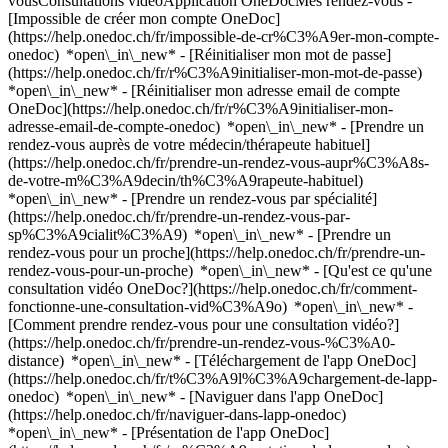
vousConsultations vidéoApplication OneDocMes rendez-vous -
[Impossible de créer mon compte OneDoc]
(https://help.onedoc.ch/fr/impossible-de-cr%C3%A9er-mon-compte-
onedoc) *open\_in\_new* - [Réinitialiser mon mot de passe]
(https://help.onedoc.ch/fr/r%C3%A9initialiser-mon-mot-de-passe)
*open\_in\_new* - [Réinitialiser mon adresse email de compte
OneDoc](https://help.onedoc.ch/fr/r%C3%A9initialiser-mon-
adresse-email-de-compte-onedoc) *open\_in\_new*
- [Prendre un
rendez-vous auprès de votre médecin/thérapeute habituel]
(https://help.onedoc.ch/fr/prendre-un-rendez-vous-aupr%C3%A8s-
de-votre-m%C3%A9decin/th%C3%A9rapeute-habituel)
*open\_in\_new* - [Prendre un rendez-vous par spécialité]
(https://help.onedoc.ch/fr/prendre-un-rendez-vous-par-
sp%C3%A9cialit%C3%A9) *open\_in\_new* - [Prendre un
rendez-vous pour un proche](https://help.onedoc.ch/fr/prendre-un-
rendez-vous-pour-un-proche) *open\_in\_new*
- [Qu'est ce qu'une
consultation vidéo OneDoc?](https://help.onedoc.ch/fr/comment-
fonctionne-une-consultation-vid%C3%A9o) *open\_in\_new* -
[Comment prendre rendez-vous pour une consultation vidéo?]
(https://help.onedoc.ch/fr/prendre-un-rendez-vous-%C3%A0-
distance) *open\_in\_new*
- [Téléchargement de l'app OneDoc]
(https://help.onedoc.ch/fr/t%C3%A9l%C3%A9chargement-de-lapp-
onedoc) *open\_in\_new* - [Naviguer dans l'app OneDoc]
(https://help.onedoc.ch/fr/naviguer-dans-lapp-onedoc)
*open\_in\_new* - [Présentation de l'app OneDoc]