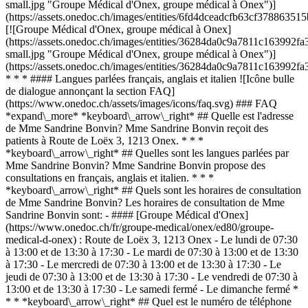
small.jpg "Groupe Médical d'Onex, groupe médical à Onex")]
(https://assets.onedoc.ch/images/entities/6fd4dceadcfb63cf378863
[![Groupe Médical d'Onex, groupe médical à Onex]
(https://assets.onedoc.ch/images/entities/36284da0c9a7811c1639
small.jpg "Groupe Médical d'Onex, groupe médical à Onex")]
(https://assets.onedoc.ch/images/entities/36284da0c9a7811c16399
* * * #### Langues parlées français, anglais et italien ![Icône bulle
de dialogue annonçant la section FAQ]
(https://www.onedoc.ch/assets/images/icons/faq.svg) ### FAQ
*expand\_more* *keyboard\_arrow\_right* ## Quelle est l'adresse
de Mme Sandrine Bonvin? Mme Sandrine Bonvin reçoit des
patients à Route de Loëx 3, 1213 Onex. * * *
*keyboard\_arrow\_right* ## Quelles sont les langues parlées par
Mme Sandrine Bonvin? Mme Sandrine Bonvin propose des
consultations en français, anglais et italien. * * *
*keyboard\_arrow\_right* ## Quels sont les horaires de consultation
de Mme Sandrine Bonvin? Les horaires de consultation de Mme
Sandrine Bonvin sont: - #### [Groupe Médical d'Onex]
(https://www.onedoc.ch/fr/groupe-medical/onex/ed80/groupe-
medical-d-onex) : Route de Loëx 3, 1213 Onex - Le lundi de 07:30
à 13:00 et de 13:30 à 17:30 - Le mardi de 07:30 à 13:00 et de 13:30
à 17:30 - Le mercredi de 07:30 à 13:00 et de 13:30 à 17:30 - Le
jeudi de 07:30 à 13:00 et de 13:30 à 17:30 - Le vendredi de 07:30 à
13:00 et de 13:30 à 17:30 - Le samedi fermé - Le dimanche fermé *
* * *keyboard\_arrow\_right* ## Quel est le numéro de téléphone