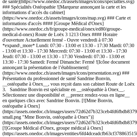
de santé](https://www.onedoc.ch/assets/images/icons/specialties.svg)
### Spécialités Ostéopathie ![Marqueur annonçant la carte et les
informations d’accès du cabinet]
(https://www.onedoc.ch/assets/images/icons/map.svg) ### Carte et
informations d'accès #### [Groupe Médical d'Onex]
(https://www.onedoc.ch/fr/groupe-medical/onex/ed80/groupe-
medical-d-onex) Route de Loëx 3 1213 Onex #### Horaire
d'ouverture Actuellement fermé - Ouvre vendredi à 07:30
*expand\_more* Lundi: 07:30 - 13:00 et 13:30 - 17:30 Mardi: 07:30
- 13:00 et 13:30 - 17:30 Mercredi: 07:30 - 13:00 et 13:30 - 17:30
Jeudi: 07:30 - 13:00 et 13:30 - 17:30 Vendredi: 07:30 - 13:00 et
13:30 - 17:30 Samedi: Fermé Dimanche: Fermé ![Icône document
annonçant la présentation de l’établissement]
(https://www.onedoc.ch/assets/images/icons/presentation.svg) ###
Présentation du professionnel de santé Sandrine Bonvin,
__ostéopathe à Onex__, vous reçoit dans son cabinet Route de Loëx
3. Sandrine Bonvin est spécialiste en __ostéopathie à Onex__.
Sélectionnez une disponibilité et __prenez rendez-vous en ligne__
en quelques clics avec Sandrine Bonvin. [![Mme Bonvin,
ostéopathe à Onex]
(https://assets.onedoc.ch/images/users/72d62d7b323ceb4fd6fbdb
small.png "Mme Bonvin, ostéopathe à Onex")]
(https://assets.onedoc.ch/images/users/72d62d7b323ceb4fd6fbdb
[![Groupe Médical d'Onex, groupe médical à Onex]
(https://assets.onedoc.ch/images/entities/6fd4dceadcfb63cf37886