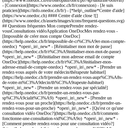
(https://www.onedoc.ch/en/osteopath/onex/pb74p/sandrine-bonvin)
- [Connexion](https://www.onedoc.ch/fr/connexion) - [Je suis
praticien](https://info.onedoc.ch/fr/)
- [*help\_outline*Centre d'aide]
(https://www.onedoc.ch) #### Centre d'aide close ![]
(https://www.onedoc.ch/assets/images/icons/frequent-questions.svg)
## Questions fréquentes Mon comptePrendre rendez-
vousConsultations vidéoApplication OneDocMes rendez-vous -
[Impossible de créer mon compte OneDoc]
(https://help.onedoc.ch/fr/impossible-de-cr%C3%A9er-mon-compte-
onedoc) *open\_in\_new* - [Réinitialiser mon mot de passe]
(https://help.onedoc.ch/fr/r%C3%A9initialiser-mon-mot-de-passe)
*open\_in\_new* - [Réinitialiser mon adresse email de compte
OneDoc](https://help.onedoc.ch/fr/r%C3%A9initialiser-mon-
adresse-email-de-compte-onedoc) *open\_in\_new*
- [Prendre un
rendez-vous auprès de votre médecin/thérapeute habituel]
(https://help.onedoc.ch/fr/prendre-un-rendez-vous-aupr%C3%A8s-
de-votre-m%C3%A9decin/th%C3%A9rapeute-habituel)
*open\_in\_new* - [Prendre un rendez-vous par spécialité]
(https://help.onedoc.ch/fr/prendre-un-rendez-vous-par-
sp%C3%A9cialit%C3%A9) *open\_in\_new* - [Prendre un
rendez-vous pour un proche](https://help.onedoc.ch/fr/prendre-un-
rendez-vous-pour-un-proche) *open\_in\_new*
- [Qu'est ce qu'une
consultation vidéo OneDoc?](https://help.onedoc.ch/fr/comment-
fonctionne-une-consultation-vid%C3%A9o) *open\_in\_new* -
[Comment prendre rendez-vous pour une consultation vidéo?]