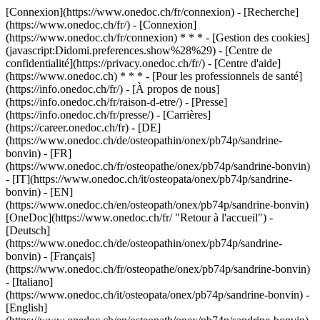
[Connexion](https://www.onedoc.ch/fr/connexion) - [Recherche]
(https://www.onedoc.ch/fr/) - [Connexion]
(https://www.onedoc.ch/fr/connexion) * * * - [Gestion des cookies]
(javascript:Didomi.preferences.show%28%29) - [Centre de
confidentialité](https://privacy.onedoc.ch/fr/) - [Centre d'aide]
(https://www.onedoc.ch) * * * - [Pour les professionnels de santé]
(https://info.onedoc.ch/fr/) - [À propos de nous]
(https://info.onedoc.ch/fr/raison-d-etre/) - [Presse]
(https://info.onedoc.ch/fr/presse/) - [Carrières]
(https://career.onedoc.ch/fr)
- [DE]
(https://www.onedoc.ch/de/osteopathin/onex/pb74p/sandrine-
bonvin) - [FR]
(https://www.onedoc.ch/fr/osteopathe/onex/pb74p/sandrine-bonvin)
- [IT](https://www.onedoc.ch/it/osteopata/onex/pb74p/sandrine-
bonvin) - [EN]
(https://www.onedoc.ch/en/osteopath/onex/pb74p/sandrine-bonvin)
[OneDoc](https://www.onedoc.ch/fr/ "Retour à l'accueil") -
[Deutsch]
(https://www.onedoc.ch/de/osteopathin/onex/pb74p/sandrine-
bonvin) - [Français]
(https://www.onedoc.ch/fr/osteopathe/onex/pb74p/sandrine-bonvin)
- [Italiano]
(https://www.onedoc.ch/it/osteopata/onex/pb74p/sandrine-bonvin) -
[English]