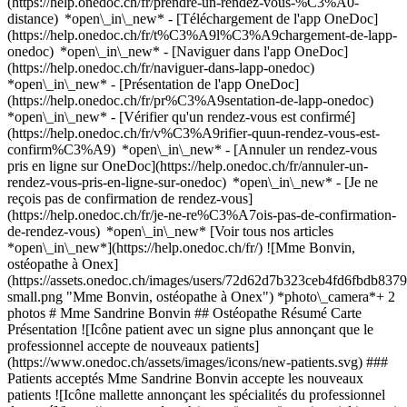
(https://help.onedoc.ch/fr/prendre-un-rendez-vous-%C3%A0-
distance) *open\_in\_new*
- [Téléchargement de l'app OneDoc]
(https://help.onedoc.ch/fr/t%C3%A9l%C3%A9chargement-de-lapp-
onedoc) *open\_in\_new* - [Naviguer dans l'app OneDoc]
(https://help.onedoc.ch/fr/naviguer-dans-lapp-onedoc)
*open\_in\_new* - [Présentation de l'app OneDoc]
(https://help.onedoc.ch/fr/pr%C3%A9sentation-de-lapp-onedoc)
*open\_in\_new*
- [Vérifier qu'un rendez-vous est confirmé]
(https://help.onedoc.ch/fr/v%C3%A9rifier-quun-rendez-vous-est-
confirm%C3%A9) *open\_in\_new* - [Annuler un rendez-vous
pris en ligne sur OneDoc](https://help.onedoc.ch/fr/annuler-un-
rendez-vous-pris-en-ligne-sur-onedoc) *open\_in\_new* - [Je ne
reçois pas de confirmation de rendez-vous]
(https://help.onedoc.ch/fr/je-ne-re%C3%A7ois-pas-de-confirmation-
de-rendez-vous) *open\_in\_new* [Voir tous nos articles
*open\_in\_new*](https://help.onedoc.ch/fr/) ![Mme Bonvin,
ostéopathe à Onex]
(https://assets.onedoc.ch/images/users/72d62d7b323ceb4fd6fbdb
small.png "Mme Bonvin, ostéopathe à Onex") *photo\_camera*+ 2
photos # Mme Sandrine Bonvin ## Ostéopathe Résumé Carte
Présentation ![Icône patient avec un signe plus annonçant que le
professionnel accepte de nouveaux patients]
(https://www.onedoc.ch/assets/images/icons/new-patients.svg) ###
Patients acceptés Mme Sandrine Bonvin accepte les nouveaux
patients ![Icône mallette annonçant les spécialités du professionnel