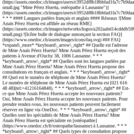
(https://assets.onedoc.ch/images/users/e3952df8b18bbfad1fa7c7b9
small.jpg "Mme Pérez Huerta, ostéopathe à Lausanne")]
(https://assets.onedoc.ch/images/users/e3952df8b18bbfad1fa7c7b9
* * * #### Langues parlées français et anglais #### Réseaux ![Mme
Anaïs Pérez Huerta est affiliée au réseau RME]
(https://assets.onedoc.ch/images/networks/logos/a202aabd14cddd
small.png) ![Icône bulle de dialogue annonçant la section FAQ]
(https://www.onedoc.ch/assets/images/icons/faq.svg) ### FAQ
*expand\_more* *keyboard\_arrow\_right* ## Quelle est l'adresse
de Mme Anaïs Pérez Huerta? Mme Anaïs Pérez Huerta reçoit des
patients à Avenue d'Ouchy 38, 1006 Lausanne. * * *
*keyboard\_arrow\_right* ## Quelles sont les langues parlées par
Mme Anaïs Pérez Huerta? Mme Anaïs Pérez Huerta propose des
consultations en français et anglais. * * * *keyboard\_arrow\_right*
## Quel est le numéro de téléphone de Mme Anaïs Pérez Huerta?
Le numéro de téléphone de Mme Anaïs Pérez Huerta est [021 616
48 48](tel:+41216164848). * * * *keyboard\_arrow\_right* ## Est-
ce que Mme Anaïs Pérez Huerta accepte les nouveaux patients?
Oui, Mme Anaïs Pérez Huerta accepte les nouveaux patients. Pour
prendre rendez-vous, les nouveaux patients peuvent facilement
réserver en ligne via OneDoc. * * * *keyboard\_arrow\_right* ##
Quelles sont les spécialités de Mme Anaïs Pérez Huerta? Mme
Anaïs Pérez Huerta est spécialiste en [ostéopathie]
(https://www.onedoc.ch/fr/osteopathe/lausanne) à Lausanne. * * *
*keyboard\_arrow\_right* ## Quels types de consultation propose