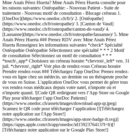
Mme Anaïs Pérez Huerta? Mme Anaïs Pérez Huerta consulte pour
les raisons suivantes: Ostéopathie: - Nouveau Patient - Suite de
traitement - Nouveau motif de consultation - Blocage créneau
1. [OneDoc](https://www.onedoc.ch/fr/)/ 2. [Ostéopathe](https://www.onedoc.ch/fr/osteopathe)/ 3. [Canton de Vaud](https://www.onedoc.ch/fr/osteopathe/canton-de-vaud)/ 4. [Lausanne](https://www.onedoc.ch/fr/osteopathe/lausanne)/ 5. Mme Anaïs Pérez Huerta ### Prenez RDV avec Mme Anaïs Pérez Huerta Renseignez les informations suivantes *check* Spécialité Ostéopathie Ostéopathie Sélectionnez une spécialité * * * 2 Motif de consultation Sélectionnez un motif de consultation * * * *touch\_app* Choisissez un créneau horaire *chevron\_left* ven. 31 juil. *chevron\_right* Voir plus de rendez-vous Créneau horaire Prendre rendez-vous ### Téléchargez l'app OneDoc Prenez rendez-vous en ligne chez un médecin, un dentiste ou un thérapeute proche de vous en Suisse. L'application OneDoc vous permet de gérer tous vos rendez-vous médicaux depuis votre natel, n'importe où et n'importe quand. ![Code QR redirigeant vers l’App Store ou Google Play pour télécharger l’app OneDoc Patients](https://www.onedoc.ch/assets/images/download-app-qr.jpeg) Scannez le QR code pour télécharger l’application [![Téléchargez notre application sur l'App Store!](https://www.onedoc.ch/assets/images/app-store-badge-fr.svg)](https://apps.apple.com/ch/app/onedoc/id1592376413?l=fr)[![Téléchargez notre application sur le Google Play Store!](https://www.onedoc.ch/assets/images/google-play-badge-fr.png)](https://play.google.com/store/apps/details?id=ch.onedoc.patient&hl=fr-CH) *keyboard\_arrow\_right* ## Spécialités associées [Ostéopathe à Lausanne](https://www.onedoc.ch/fr/osteopathe/lausanne)[Ostéopathe à Vevey](https://www.onedoc.ch/fr/osteopathe/vevey)[Ostéopathe à Yverdon-les-Bains](https://www.onedoc.ch/fr/osteopathe/yverdon-les-bains)[Ostéopathe à Bulle](https://www.onedoc.ch/fr/osteopathe/bulle)[Ostéopathe à Nyon](https://www.onedoc.ch/fr/osteopathe/nyon)[Ostéopathe à Préverenges](https://www.onedoc.ch/fr/osteopathe/preverenges)[Ostéopathe à Châtel-Saint-Denis](https://www.onedoc.ch/fr/osteopathe/chatel-saint-denis)[Ostéopathe à Morges](https://www.onedoc.ch/fr/osteopathe/morges)[Ostéopathe à Pully](https://www.onedoc.ch/fr/osteopathe/pully)[Ostéopathe à Renens](https://www.onedoc.ch/fr/osteopathe/renens)[Ostéopathe à Epalinges](https://www.onedoc.ch/fr/osteopathe/epalinges)[Ostéopathe à Marly](https://www.onedoc.ch/fr/osteopathe/marly)[Ostéopathe à Collombey](https://www.onedoc.ch/fr/osteopathe/collombey)[Ostéopathe à Hauterive FR](https://www.onedoc.ch/fr/osteopathe/hauterive?state=FR)[Ostéopathe à Montreux](https://www.onedoc.ch/fr/osteopathe/montreux)[Ostéopathe à Lutry](https://www.onedoc.ch/fr/osteopathe/lutry)[Ostéopathe à Orbe](https://www.onedoc.ch/fr/osteopathe/orbe)[Ostéopathe à Villars-sur-Glâne](https://www.onedoc.ch/fr/osteopathe/villars-sur-glane)[Ostéopathe à Bex](https://www.onedoc.ch/fr/osteopathe/bex)[Ostéopathe à Froideville](https://www.onedoc.ch/fr/osteopathe/froideville)[Ostéopathe à Versoix](https://www.onedoc.ch/fr/osteopathe/versoix) *keyboard\_arrow\_right* ## Recherches fréquentes [Physiothérapeute à Lausanne](https://www.onedoc.ch/fr/physiotherapeute/lausanne)[Psychologue à Lausanne](https://www.onedoc.ch/fr/psychologue/lausanne)[Ostéopathe à Lausanne](https://www.onedoc.ch/fr/osteopathe/lausanne)[Masseur classique à Lausanne](https://www.onedoc.ch/fr/masseur-classique/lausanne)[Médecin généraliste à Lausanne](https://www.onedoc.ch/fr/medecin-generaliste/lausanne)[Thérapeute en drainage lymphatique à Lausanne](https://www.onedoc.ch/fr/therapeute-en-drainage-lymphatique/lausanne)[Réflexologue à Lausanne](https://www.onedoc.ch/fr/reflexologue/lausanne)[Médecin-dentiste à Lausanne](https://www.onedoc.ch/fr/medecin-dentiste/lausanne)[Ophtalmologue à Lausanne](https://www.onedoc.ch/fr/ophtalmologue/lausanne)[Acupuncteur à Lausanne](https://www.onedoc.ch/fr/acupuncteur/lausanne)[Masseur thérapeutique à Lausanne](https://www.onedoc.ch/fr/masseur-therapeutique/lausanne)[Thérapeute en hypnose à Lausanne](https://www.onedoc.ch/fr/therapeute-en-hypnose/lausanne)[Thérapeute en nutrition MCO à Lausanne](https://www.onedoc.ch/fr/therapeute-en-nutrition-mco/lausanne)[Gynécologue obstétricien à Lausanne](https://www.onedoc.ch/fr/gynecologue-obstetricien/lausanne)[Naturopathe MCO/TEN à Lausanne](https://www.onedoc.ch/fr/naturopathe-mco-ten/lausanne)[Physiothérapeute du sport à Lausanne](https://www.onedoc.ch/fr/physiotherapeute-du-sport/lausanne)[Masseur classique à Nyon](https://www.onedoc.ch/fr/masseur-classique/nyon)[Hygiéniste dentaire à Lausanne](https://www.onedoc.ch/fr/hygieniste-dentaire/lausanne)[Ostéopathe à Vevey](https://www.onedoc.ch/fr/osteopathe/vevey)[Psychothérapeute à Lausanne](https://www.onedoc.ch/fr/psychotherapeute/lausanne)[Spécialiste en médecine interne générale à Lausanne](https://www.onedoc.ch/fr/specialiste-en-medecine-interne-generale/lausanne) *keyboard\_arrow\_right* ## Annuaire des professionnels de santé suisses [Liste des praticiens](https://www.onedoc.ch/fr/annuaire) [A](https://www.onedoc.ch/fr/annuaire/A) [B](https://www.onedoc.ch/fr/annuaire/B) [C](https://www.onedoc.ch/fr/annuaire/C) [D](https://www.onedoc.ch/fr/annuaire/D) [E](https://www.onedoc.ch/fr/annuaire/E) [F](https://www.onedoc.ch/fr/annuaire/F) [G](https://www.onedoc.ch/fr/annuaire/G) [H](https://www.onedoc.ch/fr/annuaire/H) [I](https://www.onedoc.ch/fr/annuaire/I) [J](https://www.onedoc.ch/fr/annuaire/J) [K](https://www.onedoc.ch/fr/annuaire/K) [L](https://www.onedoc.ch/fr/annuaire/L) [M](https://www.onedoc.ch/fr/annuaire/M) [N](https://www.onedoc.ch/fr/annuaire/N) [O](https://www.onedoc.ch/fr/annuaire/O) [P](https://www.onedoc.ch/fr/annuaire/P) [Q](https://www.onedoc.ch/fr/annuaire/Q) [R](https://www.onedoc.ch/fr/annuaire/R) [S](https://www.onedoc.ch/fr/annuaire/S) [T](https://www.onedoc.ch/fr/annuaire/T) [U](https://www.onedoc.ch/fr/annuaire/U) [V](https://www.onedoc.ch/fr/annuaire/V) [W](https://www.onedoc.ch/fr/annuaire/W) [X](https://www.onedoc.ch/fr/annuaire/X) [Y](https://www.onedoc.ch/fr/annuaire/Y) [Z](https://www.onedoc.ch/fr/annuaire/Z) ## OneDoc [Pour les professionnels de santé](https://info.onedoc.ch/fr/) [À propos de nous](https://info.onedoc.ch/fr/raison-d-etre/) [Presse](https://info.onedoc.ch/fr/presse/) [Carrières](https://career.onedoc.ch/fr) [Centre de confidentialité](https://privacy.onedoc.ch/fr/) [Gestion des cookies](javascript:Didomi.preferences.show%28%29) [Centre d'aide](https://help.onedoc.ch/fr/) ## Langues [Deutsch](https://www.onedoc.ch/de/osteopathin/lausanne/pcohe/anais-perez-huerta) [Français](https://www.onedoc.ch/fr/osteopathe/lausanne/pcohe/anais-perez-huerta) [Italiano](https://www.onedoc.ch/it/osteopata/losanna/pcohe/anais-perez-huerta) [English](https://www.onedoc.ch/en/osteopath/lausanne/pcohe/anais-perez-huerta) ## Spécialités associées [Ostéopathe à Lausanne](https://www.onedoc.ch/fr/osteopathe/lausanne) [Ostéopathe à Vevey](https://www.onedoc.ch/fr/osteopathe/vevey) [Ostéopathe à Yverdon-les-Bains](https://www.onedoc.ch/fr/osteopathe/yverdon-les-bains) [Ostéopathe à Bulle](https://www.onedoc.ch/fr/osteopathe/bulle) [Ostéopathe à Nyon](https://www.onedoc.ch/fr/osteopathe/nyon) [Ostéopathe à Préverenges](https://www.onedoc.ch/fr/osteopathe/preverenges) [Ostéopathe à Châtel-Saint-Denis](https://www.onedoc.ch/fr/osteopathe/chatel-saint-denis) [Ostéopathe à Morges](https://www.onedoc.ch/fr/osteopathe/morges) [Ostéopathe à Pully](https://www.onedoc.ch/fr/osteopathe/pully) [Ostéopathe à Renens](https://www.onedoc.ch/fr/osteopathe/renens) [Ostéopathe à Epalinges](https://www.onedoc.ch/fr/osteopathe/epalinges) [Ostéopathe à Marly](https://www.onedoc.ch/fr/osteopathe/marly) [Ostéopathe à Collombey](https://www.onedoc.ch/fr/osteopathe/collombey) [Ostéopathe à Hauterive FR](https://www.onedoc.ch/fr/osteopathe/hauterive?state=FR) [Ostéopathe à Montreux](https://www.onedoc.ch/fr/osteopathe/montreux) [Ostéopathe à Lutry](https://www.onedoc.ch/fr/osteopathe/lutry) [Ostéopathe à Orbe](https://www.onedoc.ch/fr/osteopathe/orbe) [Ostéopathe à Villars-sur-Glâne](https://www.onedoc.ch/fr/osteopathe/villars-sur-glane) [Ostéopathe à Bex](https://www.onedoc.ch/fr/osteopathe/bex) [Ostéopathe à Froideville](https://www.onedoc.ch/fr/osteopathe/froideville) [Ostéopathe à Versoix](https://www.onedoc.ch/fr/osteopathe/versoix) ## Recherches fréquentes [Physiothérapeute à Lausanne](https://www.onedoc.ch/fr/physiotherapeute/lausanne) [Psychologue à Lausanne](https://www.onedoc.ch/fr/psychologue/lausanne) [Ostéopathe à Lausanne](https://www.onedoc.ch/fr/osteopathe/lausanne) [Massage classique à Lausanne](https://www.onedoc.ch/fr/masseur-classique/lausanne) [Médecin généraliste à Lausanne](https://www.onedoc.ch/fr/medecin-generaliste/lausanne) [Thérapeute en drainage lymphatique à Lausanne](https://www.onedoc.ch/fr/therapeute-en-drainage-lymphatique/lausanne) [Réflexologue à Lausanne](https://www.onedoc.ch/fr/reflexologue/lausanne) [Médecin-dentiste à Lausanne](https://www.onedoc.ch/fr/medecin-dentiste/lausanne) [Ophtalmologue à Lausanne](https://www.onedoc.ch/fr/ophtalmologue/lausanne) [Acupuncture à Lausanne](https://www.onedoc.ch/fr/acupuncteur/lausanne) [Massage thérapeutique à Lausanne](https://www.onedoc.ch/fr/masseur-therapeutique/lausanne) [Thérapeute en hypnose à Lausanne](https://www.onedoc.ch/fr/therapeute-en-hypnose/lausanne) [Thérapeute en nutrition MCO à Lausanne](https://www.onedoc.ch/fr/therapeute-en-nutrition-mco/lausanne) [Gynécologue obstétricien à Lausanne](https://www.onedoc.ch/fr/gynecologue-obstetricien/lausanne) [Naturopathe MCO/TEN à Lausanne](https://www.onedoc.ch/fr/naturopathe-mco-ten/lausanne) [Physiothérapeute du sport à Lausanne](https://www.onedoc.ch/fr/physiotherapeute-du-sport/lausanne) [Massage classique à Nyon](https://www.onedoc.ch/fr/masseur-classique/nyon) [Hygiéniste dentaire à Lausanne](https://www.onedoc.ch/fr/hygieniste-dentaire/lausanne) [Ostéopathe à Vevey](https://www.on