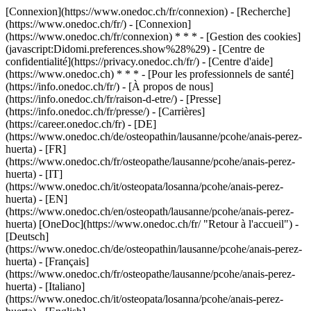
[Connexion](https://www.onedoc.ch/fr/connexion) - [Recherche]
(https://www.onedoc.ch/fr/) - [Connexion]
(https://www.onedoc.ch/fr/connexion) * * * - [Gestion des cookies]
(javascript:Didomi.preferences.show%28%29) - [Centre de
confidentialité](https://privacy.onedoc.ch/fr/) - [Centre d'aide]
(https://www.onedoc.ch) * * * - [Pour les professionnels de santé]
(https://info.onedoc.ch/fr/) - [À propos de nous]
(https://info.onedoc.ch/fr/raison-d-etre/) - [Presse]
(https://info.onedoc.ch/fr/presse/) - [Carrières]
(https://career.onedoc.ch/fr)
- [DE]
(https://www.onedoc.ch/de/osteopathin/lausanne/pcohe/anais-perez-
huerta) - [FR]
(https://www.onedoc.ch/fr/osteopathe/lausanne/pcohe/anais-perez-
huerta) - [IT]
(https://www.onedoc.ch/it/osteopata/losanna/pcohe/anais-perez-
huerta) - [EN]
(https://www.onedoc.ch/en/osteopath/lausanne/pcohe/anais-perez-
huerta) [OneDoc](https://www.onedoc.ch/fr/ "Retour à l'accueil") -
[Deutsch]
(https://www.onedoc.ch/de/osteopathin/lausanne/pcohe/anais-perez-
huerta) - [Français]
(https://www.onedoc.ch/fr/osteopathe/lausanne/pcohe/anais-perez-
huerta) - [Italiano]
(https://www.onedoc.ch/it/osteopata/losanna/pcohe/anais-perez-