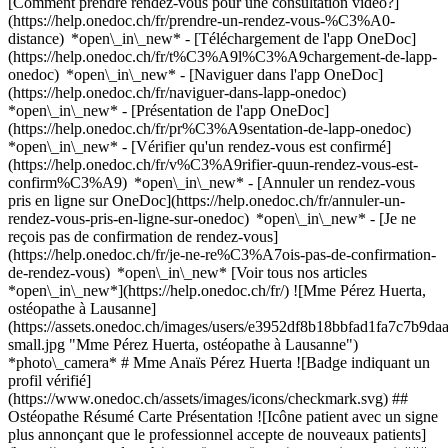
[Comment prendre rendez-vous pour une consultation vidéo?]
(https://help.onedoc.ch/fr/prendre-un-rendez-vous-%C3%A0-
distance) *open\_in\_new*
- [Téléchargement de l'app OneDoc]
(https://help.onedoc.ch/fr/t%C3%A9l%C3%A9chargement-de-lapp-
onedoc) *open\_in\_new* - [Naviguer dans l'app OneDoc]
(https://help.onedoc.ch/fr/naviguer-dans-lapp-onedoc)
*open\_in\_new* - [Présentation de l'app OneDoc]
(https://help.onedoc.ch/fr/pr%C3%A9sentation-de-lapp-onedoc)
*open\_in\_new*
- [Vérifier qu'un rendez-vous est confirmé]
(https://help.onedoc.ch/fr/v%C3%A9rifier-quun-rendez-vous-est-
confirm%C3%A9) *open\_in\_new* - [Annuler un rendez-vous
pris en ligne sur OneDoc](https://help.onedoc.ch/fr/annuler-un-
rendez-vous-pris-en-ligne-sur-onedoc) *open\_in\_new* - [Je ne
reçois pas de confirmation de rendez-vous]
(https://help.onedoc.ch/fr/je-ne-re%C3%A7ois-pas-de-confirmation-
de-rendez-vous) *open\_in\_new* [Voir tous nos articles
*open\_in\_new*](https://help.onedoc.ch/fr/) ![Mme Pérez Huerta,
ostéopathe à Lausanne]
(https://assets.onedoc.ch/images/users/e3952df8b18bbfad1fa7c7b9
small.jpg "Mme Pérez Huerta, ostéopathe à Lausanne")
*photo\_camera* # Mme Anaïs Pérez Huerta ![Badge indiquant un
profil vérifié]
(https://www.onedoc.ch/assets/images/icons/checkmark.svg) ##
Ostéopathe Résumé Carte Présentation ![Icône patient avec un signe
plus annonçant que le professionnel accepte de nouveaux patients]