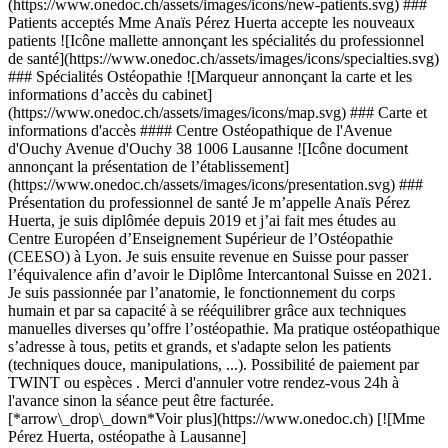
(https://www.onedoc.ch/assets/images/icons/new-patients.svg) ###
Patients acceptés Mme Anaïs Pérez Huerta accepte les nouveaux
patients ![Icône mallette annonçant les spécialités du professionnel
de santé](https://www.onedoc.ch/assets/images/icons/specialties.svg)
### Spécialités Ostéopathie ![Marqueur annonçant la carte et les
informations d’accès du cabinet]
(https://www.onedoc.ch/assets/images/icons/map.svg) ### Carte et
informations d'accès #### Centre Ostéopathique de l'Avenue
d'Ouchy Avenue d'Ouchy 38 1006 Lausanne ![Icône document
annonçant la présentation de l’établissement]
(https://www.onedoc.ch/assets/images/icons/presentation.svg) ###
Présentation du professionnel de santé Je m’appelle Anaïs Pérez
Huerta, je suis diplômée depuis 2019 et j’ai fait mes études au
Centre Européen d’Enseignement Supérieur de l’Ostéopathie
(CEESO) à Lyon. Je suis ensuite revenue en Suisse pour passer
l’équivalence afin d’avoir le Diplôme Intercantonal Suisse en 2021.
Je suis passionnée par l’anatomie, le fonctionnement du corps
humain et par sa capacité à se rééquilibrer grâce aux techniques
manuelles diverses qu’offre l’ostéopathie. Ma pratique ostéopathique
s’adresse à tous, petits et grands, et s'adapte selon les patients
(techniques douce, manipulations, ...). Possibilité de paiement par
TWINT ou espèces . Merci d'annuler votre rendez-vous 24h à
l'avance sinon la séance peut être facturée.
[*arrow\_drop\_down*Voir plus](https://www.onedoc.ch) [![Mme
Pérez Huerta, ostéopathe à Lausanne]