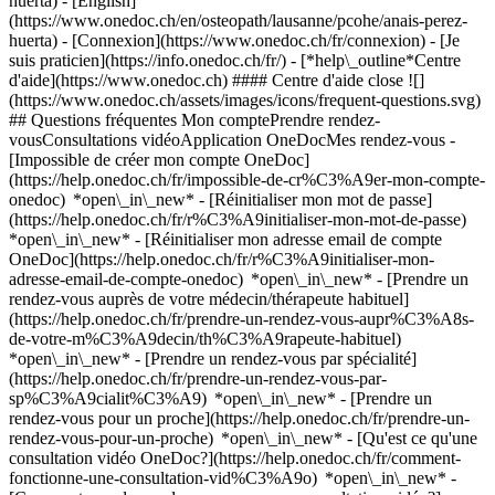
huerta) - [English]
(https://www.onedoc.ch/en/osteopath/lausanne/pcohe/anais-perez-
huerta)
- [Connexion](https://www.onedoc.ch/fr/connexion) - [Je
suis praticien](https://info.onedoc.ch/fr/)
- [*help\_outline*Centre
d'aide](https://www.onedoc.ch) #### Centre d'aide close ![]
(https://www.onedoc.ch/assets/images/icons/frequent-questions.svg)
## Questions fréquentes Mon comptePrendre rendez-
vousConsultations vidéoApplication OneDocMes rendez-vous -
[Impossible de créer mon compte OneDoc]
(https://help.onedoc.ch/fr/impossible-de-cr%C3%A9er-mon-compte-
onedoc) *open\_in\_new* - [Réinitialiser mon mot de passe]
(https://help.onedoc.ch/fr/r%C3%A9initialiser-mon-mot-de-passe)
*open\_in\_new* - [Réinitialiser mon adresse email de compte
OneDoc](https://help.onedoc.ch/fr/r%C3%A9initialiser-mon-
adresse-email-de-compte-onedoc) *open\_in\_new*
- [Prendre un
rendez-vous auprès de votre médecin/thérapeute habituel]
(https://help.onedoc.ch/fr/prendre-un-rendez-vous-aupr%C3%A8s-
de-votre-m%C3%A9decin/th%C3%A9rapeute-habituel)
*open\_in\_new* - [Prendre un rendez-vous par spécialité]
(https://help.onedoc.ch/fr/prendre-un-rendez-vous-par-
sp%C3%A9cialit%C3%A9) *open\_in\_new* - [Prendre un
rendez-vous pour un proche](https://help.onedoc.ch/fr/prendre-un-
rendez-vous-pour-un-proche) *open\_in\_new*
- [Qu'est ce qu'une
consultation vidéo OneDoc?](https://help.onedoc.ch/fr/comment-
fonctionne-une-consultation-vid%C3%A9o) *open\_in\_new* -