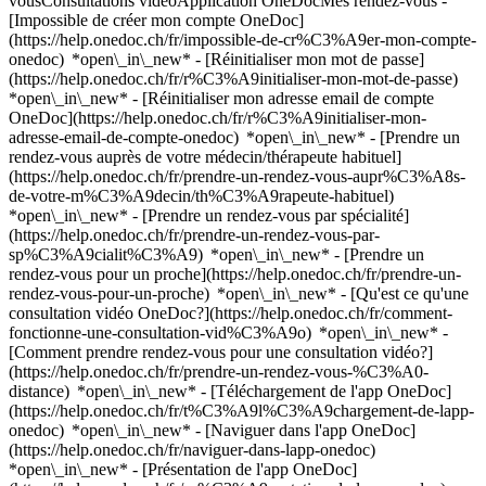
vousConsultations vidéoApplication OneDocMes rendez-vous -
[Impossible de créer mon compte OneDoc]
(https://help.onedoc.ch/fr/impossible-de-cr%C3%A9er-mon-compte-
onedoc) *open\_in\_new* - [Réinitialiser mon mot de passe]
(https://help.onedoc.ch/fr/r%C3%A9initialiser-mon-mot-de-passe)
*open\_in\_new* - [Réinitialiser mon adresse email de compte
OneDoc](https://help.onedoc.ch/fr/r%C3%A9initialiser-mon-
adresse-email-de-compte-onedoc) *open\_in\_new*
- [Prendre un
rendez-vous auprès de votre médecin/thérapeute habituel]
(https://help.onedoc.ch/fr/prendre-un-rendez-vous-aupr%C3%A8s-
de-votre-m%C3%A9decin/th%C3%A9rapeute-habituel)
*open\_in\_new* - [Prendre un rendez-vous par spécialité]
(https://help.onedoc.ch/fr/prendre-un-rendez-vous-par-
sp%C3%A9cialit%C3%A9) *open\_in\_new* - [Prendre un
rendez-vous pour un proche](https://help.onedoc.ch/fr/prendre-un-
rendez-vous-pour-un-proche) *open\_in\_new*
- [Qu'est ce qu'une
consultation vidéo OneDoc?](https://help.onedoc.ch/fr/comment-
fonctionne-une-consultation-vid%C3%A9o) *open\_in\_new* -
[Comment prendre rendez-vous pour une consultation vidéo?]
(https://help.onedoc.ch/fr/prendre-un-rendez-vous-%C3%A0-
distance) *open\_in\_new*
- [Téléchargement de l'app OneDoc]
(https://help.onedoc.ch/fr/t%C3%A9l%C3%A9chargement-de-lapp-
onedoc) *open\_in\_new* - [Naviguer dans l'app OneDoc]
(https://help.onedoc.ch/fr/naviguer-dans-lapp-onedoc)
*open\_in\_new* - [Présentation de l'app OneDoc]