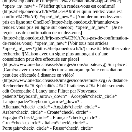
(https://help.onedoc.ch/fr/pr%C3%A9sentation-de-lapp-onedoc)
*open\_in\_new*
- [Vérifier qu'un rendez-vous est confirmé](https://help.onedoc.ch/fr/v%C3%A9rifier-quun-rendez-vous-est-confirm%C3%A9) *open\_in\_new* - [Annuler un rendez-vous pris en ligne sur OneDoc](https://help.onedoc.ch/fr/annuler-un-rendez-vous-pris-en-ligne-sur-onedoc) *open\_in\_new* - [Je ne reçois pas de confirmation de rendez-vous](https://help.onedoc.ch/fr/je-ne-re%C3%A7ois-pas-de-confirmation-de-rendez-vous) *open\_in\_new* [Voir tous nos articles *open\_in\_new*](https://help.onedoc.ch/fr/) close ## Modifier votre recherche ![Maison avec un signe plus annonçant qu’une consultation peut être effectuée sur place](https://www.onedoc.ch/assets/images/icons/on-site.svg) Sur place ![Caméra avec un symbole lecture annonçant qu’une consultation peut être effectuée à distance en vidéo](https://www.onedoc.ch/assets/images/icons/remote.svg) À distance Rechercher #### Spécialités #### Praticiens #### Établissements edit Ostéopathe à Lancy tune Filtrer par Nouveaux patients*keyboard\_arrow\_down* - Acceptés*check\_circle* Langue parlée*keyboard\_arrow\_down* - Allemand*check\_circle* - Anglais*check\_circle* - Arabe*check\_circle* - Croate*check\_circle* - Espagnol*check\_circle* - Français*check\_circle* - Grec*check\_circle* - Italien*check\_circle* - Portugais*check\_circle* - Russe*check\_circle* Sexe*keyboard\_arrow\_down* - Femme*check\_circle* - Homme*check\_circle* Réseau*keyboard\_arrow\_down* - Swiss Medical Network*check\_circle* - ASCA*check\_circle* - RME*check\_circle* - Sanacare*check\_circle* Disponibilité*keyboard\_arrow\_down* - Disponible aujourdhui*check\_circle* - Dans les 3 prochains jours*check\_circle* - Dans les 7 prochains jours*check\_circle* - Dans les 14 prochains jours*check\_circle* # Ostéopathe à Lancy: prenez rendez-vous en ligne aujourd'hui ## 2 résultats à Lancy [![M. David Lewis, ostéopathe à Lancy](https://assets.onedoc.ch/images/users/95e4900d515cff47f767de181175d9124b1fdd5ee840e185795bdf4aece07f67-small.jpg "M. David Lewis, ostéopathe à Lancy")](https://www.onedoc.ch/fr/osteopathe/lancy/pcmaz/david-lewis) ### [M. David Lewis](https://www.onedoc.ch/fr/osteopathe/lancy/pcmaz/david-lewis) ![Badge indiquant un profil vérifié](https://www.onedoc.ch/assets/images/icons/checkmark.svg) Ostéopathe Medbase Lancy Place de Pont-Rouge 5 1212 Lancy ![M. David Lewis est affilié au réseau RME](https://assets.onedoc.ch/images/networks/logos/a202aabd14cdddb5ff03205af2481fb805645ff903773c55a6c572d22f23762e-small.png) ![Icône patient avec un signe plus annonçant que le professionnel accepte de nouveaux patients](https://www.onedoc.ch/assets/images/icons/new-patients.svg)Accepte les nouveaux patients [Réserver un RDV](https://www.onedoc.ch/fr/osteopathe/lancy/pcmaz/david-lewis) *chevron\_left* mar. 04 août *chevron\_right* Voir plus de rendez-vous *error\_outline* Une erreur s'est produite lors du chargement des disponibilités [Réessayer](https://www.onedoc.ch) [![Mme Aurélie Neyroud, ostéopathe à Lancy](https://assets.onedoc.ch/images/users/c313638d79e0ccce3813e76c5742035bb9fa93959391b71801e09d8a88079267-small.jpg "Mme Aurélie Neyroud, ostéopathe à Lancy")](https://www.onedoc.ch/fr/osteopathe/lancy/pc3zh/aurelie-neyroud) ### [Mme Aurélie Neyroud](https://www.onedoc.ch/fr/osteopathe/lancy/pc3zh/aurelie-neyroud) ![Badge indiquant un profil vérifié](https://www.onedoc.ch/assets/images/icons/checkmark.svg) Ostéopathe [Physio Corner](https://www.onedoc.ch/fr/cabinet-de-physiotherapie/lancy/ebbot/physio-corner) Chemin Daniel-Ihly 19 1213 Lancy ![Mme Aurélie Neyroud est affiliée au réseau RME](https://assets.onedoc.ch/images/networks/logos/a202aabd14cdddb5ff03205af2481fb805645ff903773c55a6c572d22f23762e-small.png) ![Icône patient avec un signe plus annonçant que le professionnel accepte de nouveaux patients](https://www.onedoc.ch/assets/images/icons/new-patients.svg)Accepte les nouveaux patients [Réserver un RDV](https://www.onedoc.ch/fr/osteopathe/lancy/pc3zh/aurelie-neyroud) *chevron\_left* mar. 04 août *chevron\_right* Voir plus de rendez-vous *error\_outline* Une erreur s'est produite lors du chargement des disponibilités [Réessayer](https://www.onedoc.ch) ## __Ostéopathes__: d'autres spécialistes sont réservables en ligne dans les environs de __Lancy__ [![M. Christian Isenegger, ostéopathe à Onex](https://assets.onedoc.ch/images/users/1cfbbdab16f78715f0234c686695eafa4ca64480ac3525abf6b952c5ea433fec-small.png "M. Christian Isenegger, ostéopathe à Onex")](https://www.onedoc.ch/fr/osteopathe/onex/pb8gt/christian-isenegger) ### [M. Christian Isenegger](https://www.onedoc.ch/fr/osteopathe/onex/pb8gt/christian-isenegger) [Ostéopathe](https://www.onedoc.ch/fr/osteopathe/onex) [Groupe Médical d'Onex](https://www.onedoc.ch/fr/groupe-medical/onex/ed80/groupe-medical-d-onex) Route de Loëx 3 1213 Onex ![Icône patient avec un signe plus annonçant que le professionnel accepte de nouveaux patients](https://www.onedoc.ch/assets/images/icons/new-patients.svg)Accepte les nouveaux patients [Réserver un RDV](https://www.onedoc.ch/fr/osteopathe/onex/pb8gt/christian-isenegger) *chevron\_left* mar. 04 août *chevron\_right* Voir plus de rendez-vous *error\_outline* Une erreur s'est produite lors du chargement des disponibilités [Réessayer](https://www.onedoc.ch) [![Mme Pauline Allamand, ostéopathe à Les Acacias](https://assets.onedoc.ch/images/users/ac0ced928d5c67e8131966ea4c64413752c23974c66e05abc8632109f210bdb3-small.jpg "Mme Pauline Allamand, ostéopathe à Les Acacias")](https://www.onedoc.ch/fr/osteopathe/les-acacias/pc008/pauline-allamand) ### [Mme Pauline Allamand](https://www.onedoc.ch/fr/osteopathe/les-acacias/pc008/pauline-allamand) ![Badge indiquant un profil vérifié](https://www.onedoc.ch/assets/images/icons/checkmark.svg) [Ostéopathe](https://www.onedoc.ch/fr/osteopathe/les-acacias) Pauline Allamand - Ostéopathe aux Acacias Route des Acacias 45A 1227 Les Acacias ![Mme Pauline Allamand est affiliée au réseau ASCA](https://assets.onedoc.ch/images/networks/logos/496d325fd4282f2f0a46197dd629fd16fcd2d324839e441a2a65aaa74df08a15-small.png)![Mme Pauline Allamand est affiliée au réseau RME](https://assets.onedoc.ch/images/networks/logos/a202aabd14cdddb5ff03205af2481fb805645ff903773c55a6c572d22f23762e-small.png) ![Icône patient avec un signe plus annonçant que le professionnel accepte de nouveaux patients](https://www.onedoc.ch/assets/images/icons/new-patients.svg)Accepte les nouveaux patients [Réserver un RDV](https://www.onedoc.ch/fr/osteopathe/les-acacias/pc008/pauline-allamand) [![M. Nicolas Alvarez, ostéopathe à Carouge](https://assets.onedoc.ch/images/users/19312a05eed6827eaa0abce91d9ef56ce68d3a777a4ef8fa907196a99f374698-small.jpg "M. Nicolas Alvarez, ostéopathe à Carouge")](https://www.onedoc.ch/fr/osteopathe/carouge/pcqqc/nicolas-alvarez) ### [M. Nicolas Alvarez](https://www.onedoc.ch/fr/osteopathe/carouge/pcqqc/nicolas-alvarez) ![Badge indiquant un profil vérifié](https://www.onedoc.ch/assets/images/icons/checkmark.svg) [Ostéopathe](https://www.onedoc.ch/fr/osteopathe/carouge) Nicolas Alvarez Ostéopathe Carouge - Cabinet Eveil des Sens Rue des Caroubiers 18 1227 Carouge ![M. Nicolas Alvarez est affilié au réseau Swiss Medical Network](https://assets.onedoc.ch/images/networks/logos/fe96cb424af1988eebabd588e314aa3b6cfc957c796c9d3a496aefe42d0d1951-small.png)![M. Nicolas Alvarez est affilié au réseau ASCA](https://assets.onedoc.ch/images/networks/logos/496d325fd4282f2f0a46197dd629fd16fcd2d324839e441a2a65aaa74df08a15-small.png)![M. Nicolas Alvarez est affilié au réseau RME](https://assets.onedoc.ch/images/networks/logos/a202aabd14cdddb5ff03205af2481fb805645ff903773c55a6c572d22f23762e-small.png) ![Icône patient avec un signe plus annonçant que le professionnel accepte de nouveaux patients](https://www.onedoc.ch/assets/images/icons/new-patients.svg)Accepte les nouveaux patients [Réserver un RDV](https://www.onedoc.ch/fr/osteopathe/carouge/pcqqc/nicolas-alvarez) [![Mme Sandrine Bonvin, ostéopathe à Onex](https://assets.onedoc.ch/images/users/72d62d7b323ceb4fd6fbdb8379b99d4dcd94663b4fb9ced4d73d734e6593c0dc-small.png "Mme Sandrine Bonvin, ostéopathe à Onex")](https://www.onedoc.ch/fr/osteopathe/onex/pb74p/sandrine-bonvin) ### [Mme Sandrine Bonvin](https://www.onedoc.ch/fr/osteopathe/onex/pb74p/sandrine-bonvin) [Ostéopathe](https://www.onedoc.ch/fr/osteopathe/onex) [Groupe Médical d'Onex](https://www.onedoc.ch/fr/groupe-medical/onex/ed80/groupe-medical-d-onex) Route de Loëx 3 1213 Onex ![Icône patient avec un signe plus annonçant que le professionnel accepte de nouveaux patients](https://www.onedoc.ch/assets/images/icons/new-patients.svg)Accepte les nouveaux patients [Réserver un RDV](https://www.onedoc.ch/fr/osteopathe/onex/pb74p/sandrine-bonvin) [![M. Eric Masson, ostéopathe à Carouge](https://assets.onedoc.ch/images/users/59143ba8e4320839fcac08a12c3a473e35d06055ee3d089c142ff8bdd25e1536-small.jpg "M. Eric Masson, ostéopathe à Carouge")](https://www.onedoc.ch/fr/osteopathe/carouge/pcvyj/eric-masson) ### [M. Eric Masson](https://www.onedoc.ch/fr/osteopathe/carouge/pcvyj/eric-masson) ![Badge indiquant un profil vérifié](https://www.onedoc.ch/assets/images/icons/checkmark.svg) [Ostéopathe](https://www.onedoc.ch/fr/osteopathe/carouge) EM OSTEO Route des Jeunes 35 1227 Carouge ![M. Eric Masson est affilié au réseau ASCA](https://assets.onedoc.ch/images/networks/logos/496d325fd4282f2f0a46197dd629fd16fcd2d324839e441a2a65aaa74df08a15-small.png)![M. Eric Masson est affilié au réseau RME](https://assets.onedoc.ch/images/networks/logos/a202aabd14cdddb5ff03205af2481fb805645ff903773c55a6c572d22f23762e-small.png) ![Icône patient avec un signe plus annonçant que le professionnel accepte de nouveaux patients](https://www.onedoc.ch/assets/images/icons/new-patients.svg)Accepte les nouveaux patients [Réserver un RDV](https://www.onedoc.ch/fr/osteopathe/carouge/pcvyj/eric-masson) [![Mme Margot Faïta, ostéopathe à Caro